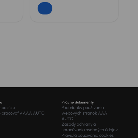
ra
Právné dokumenty
 pozície
Podmienky používania
o pracovať v AAA AUTO
webových stránok AAA
AUTO
Zásady ochrany a
spracúvania osobných údajov
Pravidlá používania cookies