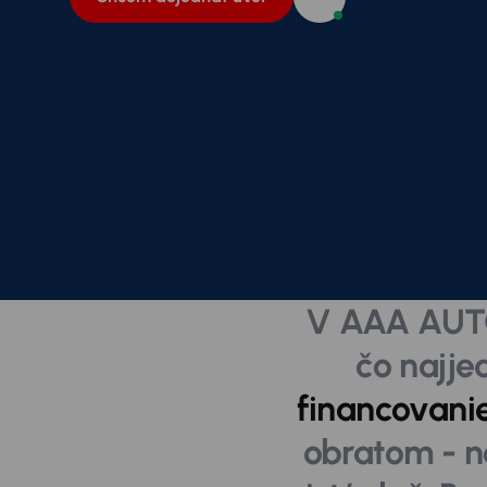
V AAA AUTO
čo najj
financovani
obratom - n