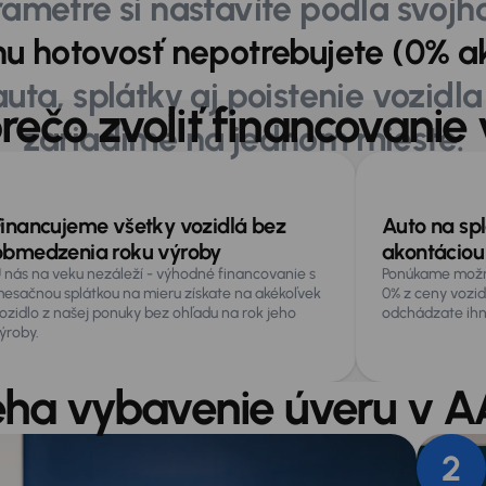
arametre si nastavíte podľa svojh
nu hotovosť nepotrebujete (0% a
uta, splátky aj poistenie vozidla
rečo zvoliť financovan
zariadime na jednom mieste.
Ako prebieha vybavenie
Finanční
Kalkulačka
Často sa 
úveru
partneri
splátok
pýtate
Financujeme všetky vozidlá bez
Auto na spl
obmedzenia roku výroby
akontáciou
 nás na veku nezáleží - výhodné financovanie s
Ponúkame možno
esačnou splátkou na mieru získate na akékoľvek
0% z ceny vozid
ozidlo z našej ponuky bez ohľadu na rok jeho
odchádzate ihn
ýroby.
eha vybavenie úveru v
2