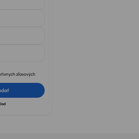
ktívnych zľavových
adať
klad