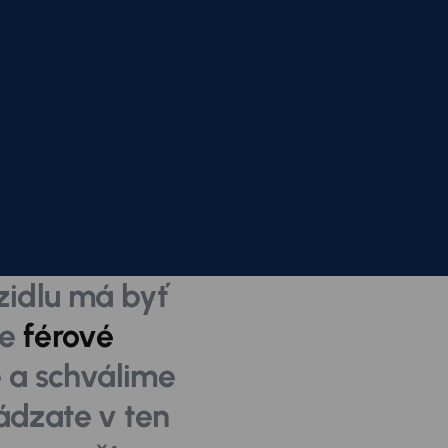
idlu má byť
me
férové ​​
 a schválime
ádzate v ten