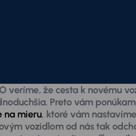
 veríme, že cesta k novému voz
ednoduchšia. Preto vám ponúka
e na mieru
, ktoré vám nastavíme
ovým vozidlom od nás tak odch