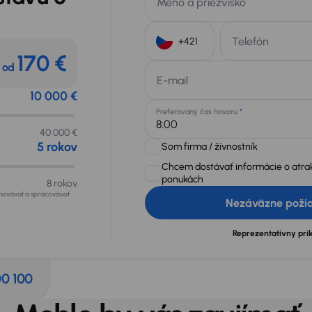
Meno a priezvisko
Telefón
170 €
od
+421
E-mail
10 000 €
Preferovaný čas hovoru
*
40 000 €
5 rokov
Som firma / živnostník
Chcem dostávať informácie o atra
ponukách
8 rokov
chovávať a spracovávať
Nezáväzne poži
Reprezentatívny prí
00 100