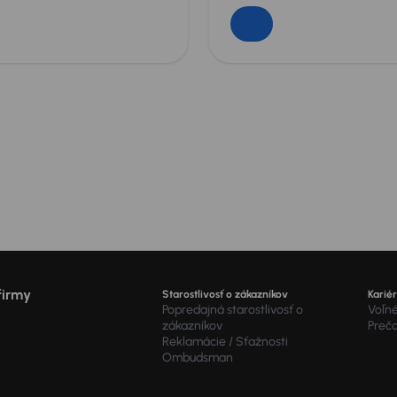
firmy
Starostlivosť o zákazníkov
Karié
Popredajná starostlivosť o
Voľné
zákazníkov
Preč
Reklamácie / Sťažnosti
Ombudsman