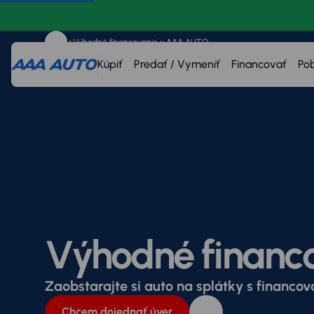
Výhodné financovanie v AAA AUTO
Kúpiť
Predať / Vymeniť
Financovať
Po
Výhodné financ
Zaobstarajte si auto na splátky s financo
Chcem dojednať úver