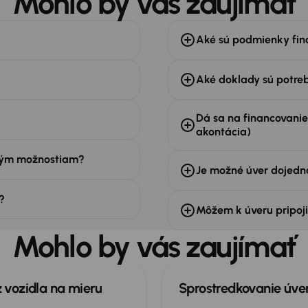
Mohlo by vás zaujímať
Aké sú podmienky fin
Aké doklady sú potre
Dá sa na financovanie 
akontácia)
čným možnostiam?
Je možné úver dojedna
?
Môžem k úveru pripoji
Mohlo by vás zaujímať
 vozidla na mieru
Sprostredkovanie úve