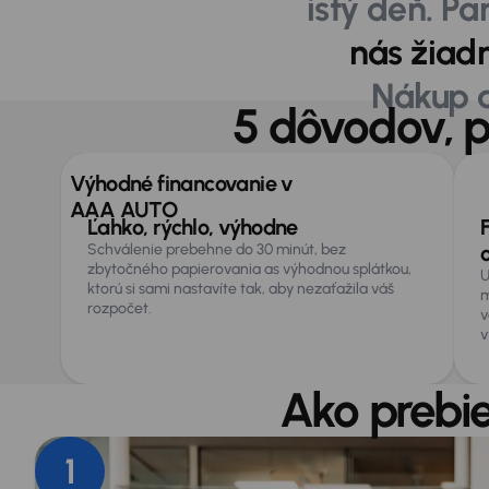
istý deň. P
nás žiad
Nákup a
5 dôvodov, p
Výhodné financovanie v
Výhody
financovania
AAA AUTO
Ľahko, rýchlo, výhodne
Schválenie prebehne do 30 minút, bez
zbytočného papierovania as výhodnou splátkou,
U
ktorú si sami nastavíte tak, aby nezaťažila váš
m
rozpočet.
v
v
Ako prebi
1