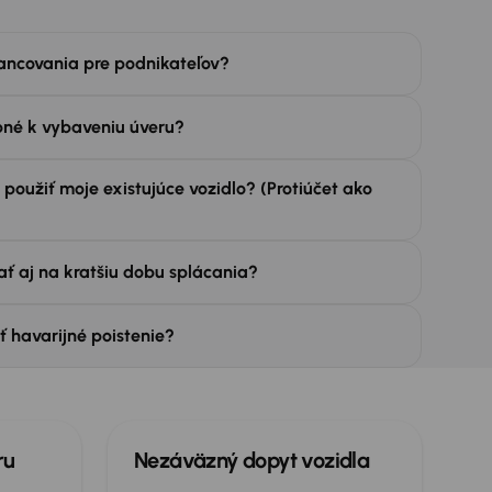
ancovania pre podnikateľov?
bné k vybaveniu úveru?
použiť moje existujúce vozidlo? (Protiúčet ako
ť aj na kratšiu dobu splácania?
ť havarijné poistenie?
ru
Nezáväzný dopyt vozidla