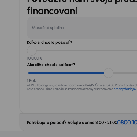
financovaní
Mesačná splátka
Koľko si chcete požičať?
10 000 €
Ako dlho chcete splácať?
1 Rok
AURES Holdings a.s., so sídlom Dopravákov 874/15, Čimice, 184 00 Praha 8 bude u
vaše osobné údaje v súlade so zásadami ochrany a spracovania
osobných údajov
.
0800 1
Potrebujete poradiť? Volajte denne 8:00 - 21:00