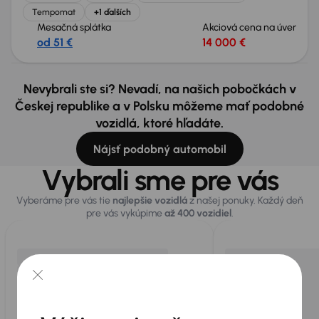
Tempomat
+1 ďalších
Mesačná splátka
Akciová cena na úver
od 51 €
14 000 €
Nevybrali ste si? Nevadí, na našich pobočkách v
Českej republike a v Polsku môžeme mať podobné
vozidlá, ktoré hľadáte.
Nájsť podobný automobil
Vybrali sme pre vás
Vyberáme pre vás tie
najlepšie vozidlá
z našej ponuky. Každý deň
pre vás vykúpime
až 400 vozidiel
.