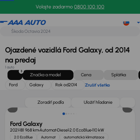
Ford
Galaxy
Rok od
2014
Zrušiť všetko
Volajte zadarmo
0800 100 100
Ojazdené vozidlá Ford Galaxy, od 2014
na predaj
1 auto
3
Značka a model
Cena
Splátka
Ford
Galaxy
Rok od
2014
Zrušiť všetko
Zlacnené o 2 000 €
Zoradiť podľa
Uložiť hľadanie
Ford Galaxy
2021
181 968 km
Automat
Diesel
2.0 EcoBlue
110 kW
2.0 EcoBlue
Automat
automatická klimatizace