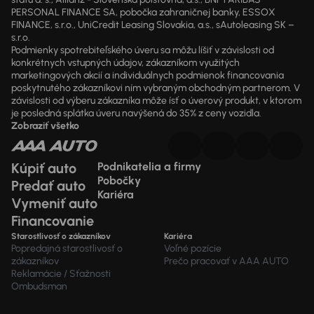
PERSONAL FINANCE SA, pobočka zahraničnej banky, ESSOX
FINANCE, s.r.o., UniCredit Leasing Slovakia, a.s., sAutoleasing SK –
s.r.o.
Podmienky spotrebiteľského úveru sa môžu líšiť v závislosti od
konkrétnych vstupných údajov, zákazníkom využitých
marketingových akcií a individuálnych podmienok financovania
poskytnutého zákazníkovi ním vybraným obchodným partnerom. V
závislosti od výberu zákazníka môže ísť o úverový produkt, v ktorom
je posledná splátka úveru navýšená do 35% z ceny vozidla.
Zobraziť všetko
Kúpiť auto
Podnikatelia a firmy
Pobočky
Predať auto
Kariéra
Vymeniť auto
Financovanie
Starostlivosť o zákazníkov
Kariéra
Popredajná starostlivosť o
Voľné pozície
zákazníkov
Prečo pracovať v AAA AUTO
Reklamácie / Sťažnosti
Ombudsman