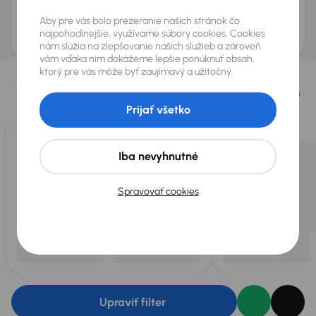
Odoslať dopyt
Aby pre vás bolo prezeranie našich stránok čo
AURES Holdings a.s., so sídlom Dopravákov 874/15, Čimice, 184 00 Praha 8 bude
uchovávať a spracovávať vaše osobné údaje v súlade so zásadami ochrany a
najpohodlnejšie, využívame súbory cookies. Cookies
spracovania
osobných údajov
.
nám slúžia na zlepšovanie našich služieb a zároveň
vám vďaka nim dokážeme lepšie ponúknuť obsah,
Vybrali sme pre vás
ktorý pre vás môže byť zaujímavý a užitočný.
Vyberáme pre vás tie
najlepšie vozidlá
z našej ponuky. Každý deň
pre vás vykúpime
až 400 vozidiel
.
Prijať všetko
Iba nevyhnutné
Spravovať cookies
Upraviť filter