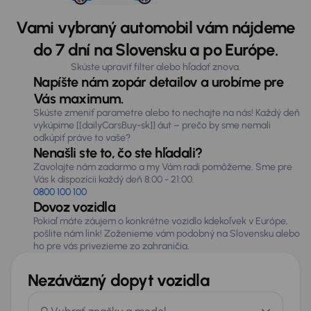
Vami vybraný automobil vám nájdeme
do 7 dní na Slovensku a po Európe.
Skúste upraviť filter alebo hľadať znova.
Napíšte nám zopár detailov a urobíme pre
Vás maximum.
Skúste zmeniť parametre alebo to nechajte na nás! Každý deň
vykúpime [[dailyCarsBuy-sk]] áut – prečo by sme nemali
odkúpiť práve to vaše?
Nenašli ste to, čo ste hľadali?
Zavolajte nám zadarmo a my Vám radi pomôžeme. Sme pre
Vás k dispozícii každý deň 8:00 - 21:00.
0800 100 100
Dovoz vozidla
Pokiaľ máte záujem o konkrétne vozidlo kdekoľvek v Európe,
pošlite nám link! Zoženieme vám podobný na Slovensku alebo
ho pre vás privezieme zo zahraničia.
Nezáväzný dopyt vozidla