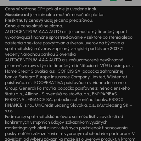
Ceny sú vrátane DPH pokiaľ nie je uvedené inak.
Mesačne od
je minimálna možná mesačná splátka.
Preškrtnutý cenový údaj
je cena pred zľavou.
Cena
je cena aktuálne platná.
AUTOCENTRUM AAA AUTO a.s. je samostatný finančný agent
vykonávajúci finančné sprostredkovanie v sektore poistenia alebo
zaistenia a sektore poskytovania úverov, úverov na bývanie a
spotrebiteľských úverov zapísaný v registri pod číslom 203771
vedený Národnou bankou Slovenska.
AUTOCENTRUM AAA AUTO a.s. má uzatvorené nevýhradné
písomné zmluvy s týmito finančnými inštitúciami: VÚB Leasing, a.s.,
Home Credit Slovakia, a.s., COFIDIS SA, pobočka zahraničnej
banky, Fortegra Europe Insurance Company Limited, Wüstenrot
poisťovňa, a.s., KOOPERATIVA poisťovňa, a.s. Vienna Insurance
Group, Generali Poisťovňa, pobočka poisťovne z iného členského
štátu a. s., Allianz - Slovenská poisťovňa, a.s., BNP PARIBAS
PERSONAL FINANCE SA, pobočka zahraničnej banky, ESSOX
FINANCE, s.r.o., UniCredit Leasing Slovakia, a.s., sAutoleasing SK –
s.r.o.
Podmienky spotrebiteľského úveru sa môžu líšiť v závislosti od
konkrétnych vstupných údajov, zákazníkom využitých
marketingových akcií a individuálnych podmienok financovania
poskytnutého zákazníkovi ním vybraným obchodným partnerom. V
závislosti od výberu zákazníka môže ísť o úverový produkt, v ktorom