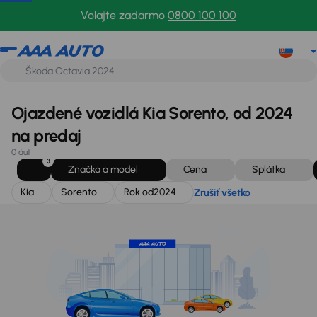
Kia
Sorento
Rok od
2024
Zrušiť všetko
Volajte zadarmo
0800 100 100
Ojazdené vozidlá Kia Sorento, od 2024
na predaj
0 áut
3
Značka a model
Cena
Splátka
Kia
Sorento
Rok od
2024
Zrušiť všetko