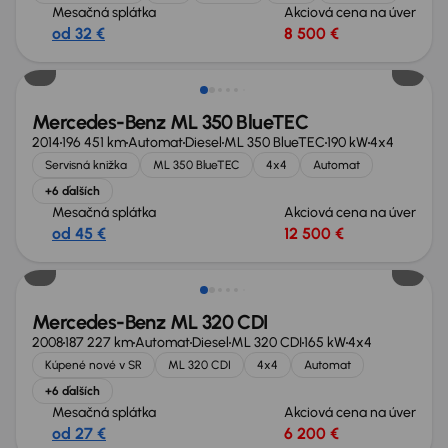
Mesačná splátka
Akciová cena na úver
od 32 €
8 500 €
Mercedes-Benz ML 350 BlueTEC
2014
196 451 km
Automat
Diesel
ML 350 BlueTEC
190 kW
4x4
Servisná knižka
ML 350 BlueTEC
4x4
Automat
+6 ďalších
Mesačná splátka
Akciová cena na úver
od 45 €
12 500 €
Zlacnené o 1 500 €
Mercedes-Benz ML 320 CDI
2008
187 227 km
Automat
Diesel
ML 320 CDI
165 kW
4x4
Kúpené nové v SR
ML 320 CDI
4x4
Automat
+6 ďalších
Mesačná splátka
Akciová cena na úver
od 27 €
6 200 €