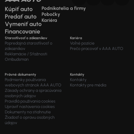
Kúpiť auto
Podnikatelia a firmy
Pobočky
Predať auto
Kariéra
Vymeniť auto
Financovanie
Starostlivosť o zákazníkov
Kariéra
Popredajná starostlivosť o
Voľné pozície
zákazníkov
Prečo pracovať v AAA AUTO
Reklamácie / Sťažnosti
Ombudsman
Právné dokumenty
Kontakty
Podmienky používania
Kontakty
webových stránok AAA AUTO
Kontakty pre média
Zásady ochrany a spracúvania
osobných údajov
Pravidlá používania cookies
Upraviť nastavenia cookies
Dokumenty na stiahnutie
Žiadosť o opravu osobných
údajov