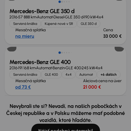
Mercedes-Benz GLE 350 d
2016
57 888 km
Automat
Diesel
GLE 350 d
190 kW
4x4
Servisná knižka
Kúpené nové v SR
GLE 350 d
Mesačná splátka
Cena
na mieru
33 000 €
Nové v ponuke
Mercedes-Benz GLE 400
2016
191 168 km
Automat
Benzín
GLE 400
245 kW
4x4
Servisná knižka
GLE 400
4x4
Automat
+6 ďalších
Mesačná splátka
Akciová cena na úver
od 73 €
21 000 €
Nevybrali ste si? Nevadí, na našich pobočkách v
Českej republike a v Polsku môžeme mať podobné
vozidlá, ktoré hľadáte.
Nájsť podobný automobil