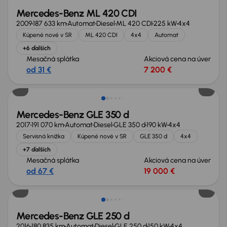
Mercedes-Benz ML 420 CDI
2009
187 633 km
Automat
Diesel
ML 420 CDI
225 kW
4x4
Kúpené nové v SR
ML 420 CDI
4x4
Automat
+6 ďalších
Mesačná splátka
Akciová cena na úver
od 31 €
7 200 €
Zlacnené o 2 000 €
Mercedes-Benz GLE 350 d
2017
191 070 km
Automat
Diesel
GLE 350 d
190 kW
4x4
Servisná knižka
Kúpené nové v SR
GLE 350 d
4x4
+7 ďalších
Mesačná splátka
Akciová cena na úver
od 67 €
19 000 €
Zlacnené o 1 300 €
Mercedes-Benz GLE 250 d
2016
180 835 km
Automat
Diesel
GLE 250 d
150 kW
4x4