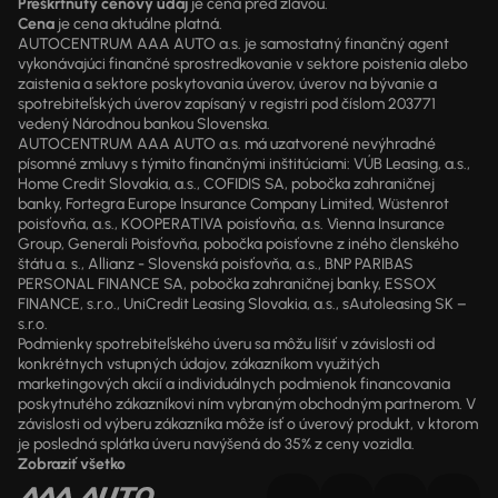
Preškrtnutý cenový údaj
je cena pred zľavou.
Cena
je cena aktuálne platná.
AUTOCENTRUM AAA AUTO a.s. je samostatný finančný agent
vykonávajúci finančné sprostredkovanie v sektore poistenia alebo
zaistenia a sektore poskytovania úverov, úverov na bývanie a
spotrebiteľských úverov zapísaný v registri pod číslom 203771
vedený Národnou bankou Slovenska.
AUTOCENTRUM AAA AUTO a.s. má uzatvorené nevýhradné
písomné zmluvy s týmito finančnými inštitúciami: VÚB Leasing, a.s.,
Home Credit Slovakia, a.s., COFIDIS SA, pobočka zahraničnej
banky, Fortegra Europe Insurance Company Limited, Wüstenrot
poisťovňa, a.s., KOOPERATIVA poisťovňa, a.s. Vienna Insurance
Group, Generali Poisťovňa, pobočka poisťovne z iného členského
štátu a. s., Allianz - Slovenská poisťovňa, a.s., BNP PARIBAS
PERSONAL FINANCE SA, pobočka zahraničnej banky, ESSOX
FINANCE, s.r.o., UniCredit Leasing Slovakia, a.s., sAutoleasing SK –
s.r.o.
Podmienky spotrebiteľského úveru sa môžu líšiť v závislosti od
konkrétnych vstupných údajov, zákazníkom využitých
marketingových akcií a individuálnych podmienok financovania
poskytnutého zákazníkovi ním vybraným obchodným partnerom. V
závislosti od výberu zákazníka môže ísť o úverový produkt, v ktorom
je posledná splátka úveru navýšená do 35% z ceny vozidla.
Zobraziť všetko