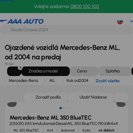
Mercedes-Benz
ML
Rok od
2004
Zrušiť všetko
Volajte zadarmo
0800 100 100
Ojazdené vozidlá Mercedes-Benz ML,
od 2004 na predaj
14 áut
3
Značka a model
Cena
Splátka
Mercedes-Benz
ML
Rok od
2004
Zrušiť všetko
Zoradiť podľa
Uložiť hľadanie
Mercedes-Benz ML 350 BlueTEC
2013
310 545 km
Automat
Diesel
ML 350 BlueTEC
190 kW
4x4
ML 350 BlueTEC
4x4
Automat
Koža
+6 ďalších