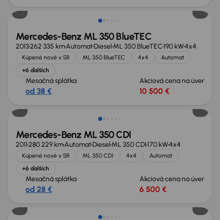
Mercedes-Benz ML 350 BlueTEC
2013
262 335 km
Automat
Diesel
ML 350 BlueTEC
190 kW
4x4
Kúpené nové v SR
ML 350 BlueTEC
4x4
Automat
+6 ďalších
Mesačná splátka
Akciová cena na úver
od 38 €
10 500 €
Zlacnené o 1 000 €
Mercedes-Benz ML 350 CDI
2011
280 229 km
Automat
Diesel
ML 350 CDI
170 kW
4x4
Kúpené nové v SR
ML 350 CDI
4x4
Automat
+6 ďalších
Mesačná splátka
Akciová cena na úver
od 28 €
6 500 €