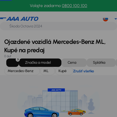
Mercedes-Benz
ML
Kupé
Zrušiť všetko
Volajte zadarmo
0800 100 100
Ojazdené vozidlá Mercedes-Benz ML,
Kupé na predaj
0 áut
3
Značka a model
Cena
Splátka
Mercedes-Benz
ML
Kupé
Zrušiť všetko