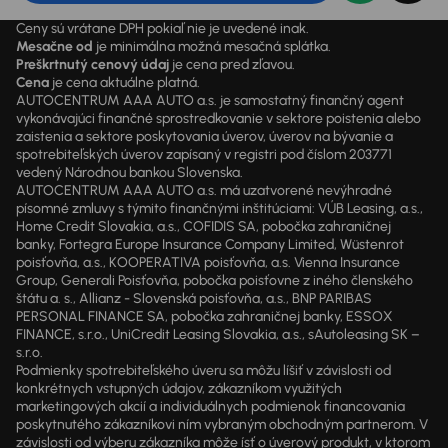
Ceny sú vrátane DPH pokiaľ nie je uvedené inak.
Mesačne od
je minimálna možná mesačná splátka.
Preškrtnutý cenový údaj
je cena pred zľavou.
Cena
je cena aktuálne platná.
AUTOCENTRUM AAA AUTO a.s. je samostatný finančný agent
vykonávajúci finančné sprostredkovanie v sektore poistenia alebo
zaistenia a sektore poskytovania úverov, úverov na bývanie a
spotrebiteľských úverov zapísaný v registri pod číslom 203771
vedený Národnou bankou Slovenska.
AUTOCENTRUM AAA AUTO a.s. má uzatvorené nevýhradné
písomné zmluvy s týmito finančnými inštitúciami: VÚB Leasing, a.s.,
Home Credit Slovakia, a.s., COFIDIS SA, pobočka zahraničnej
banky, Fortegra Europe Insurance Company Limited, Wüstenrot
poisťovňa, a.s., KOOPERATIVA poisťovňa, a.s. Vienna Insurance
Group, Generali Poisťovňa, pobočka poisťovne z iného členského
štátu a. s., Allianz - Slovenská poisťovňa, a.s., BNP PARIBAS
PERSONAL FINANCE SA, pobočka zahraničnej banky, ESSOX
FINANCE, s.r.o., UniCredit Leasing Slovakia, a.s., sAutoleasing SK –
s.r.o.
Podmienky spotrebiteľského úveru sa môžu líšiť v závislosti od
konkrétnych vstupných údajov, zákazníkom využitých
marketingových akcií a individuálnych podmienok financovania
poskytnutého zákazníkovi ním vybraným obchodným partnerom. V
závislosti od výberu zákazníka môže ísť o úverový produkt, v ktorom