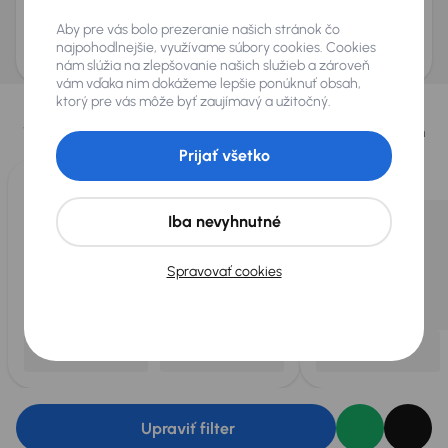
Odoslať dopyt
Aby pre vás bolo prezeranie našich stránok čo
AURES Holdings a.s., so sídlom Dopravákov 874/15, Čimice, 184 00 Praha 8 bude
uchovávať a spracovávať vaše osobné údaje v súlade so zásadami ochrany a
najpohodlnejšie, využívame súbory cookies. Cookies
spracovania
osobných údajov
.
nám slúžia na zlepšovanie našich služieb a zároveň
vám vďaka nim dokážeme lepšie ponúknuť obsah,
Vybrali sme pre vás
ktorý pre vás môže byť zaujímavý a užitočný.
Vyberáme pre vás tie
najlepšie vozidlá
z našej ponuky. Každý deň
pre vás vykúpime
až 400 vozidiel
.
Prijať všetko
Iba nevyhnutné
Spravovať cookies
Upraviť filter