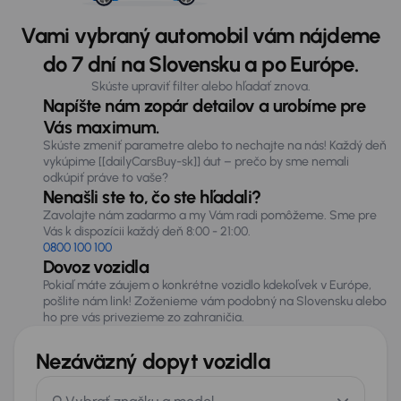
Vami vybraný automobil vám nájdeme
do 7 dní na Slovensku a po Európe.
Skúste upraviť filter alebo hľadať znova.
Napíšte nám zopár detailov a urobíme pre
Vás maximum.
Skúste zmeniť parametre alebo to nechajte na nás! Každý deň
vykúpime [[dailyCarsBuy-sk]] áut – prečo by sme nemali
odkúpiť práve to vaše?
Nenašli ste to, čo ste hľadali?
Zavolajte nám zadarmo a my Vám radi pomôžeme. Sme pre
Vás k dispozícii každý deň 8:00 - 21:00.
0800 100 100
Dovoz vozidla
Pokiaľ máte záujem o konkrétne vozidlo kdekoľvek v Európe,
pošlite nám link! Zoženieme vám podobný na Slovensku alebo
ho pre vás privezieme zo zahraničia.
Nezáväzný dopyt vozidla