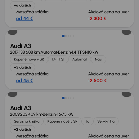
+6 ďalších
Mesačná splátka
Akciová cena na úver
od 44 €
12 300 €
Nové v ponuke
Audi A3
2017
138 608 km
Automat
Benzín
1.4 TFSI
110 kW
Kúpené nové v SR
1.4 TFSI
Automat
Navi
+5 ďalších
Mesačná splátka
Akciová cena na úver
od 45 €
12 500 €
Nové v ponuke
Audi A3
2009
203 409 km
Benzín
1.6
75 kW
Servisná knižka
Kúpené nové v SR
1.6
Serv.kniha
+2 ďalších
Mesačná splátka
Akciová cena na úver