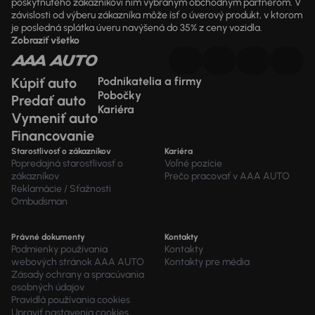
poskytnutého zákazníkovi ním vybraným obchodným partnerom. V
závislosti od výberu zákazníka môže ísť o úverový produkt, v ktorom
je posledná splátka úveru navýšená do 35% z ceny vozidla.
Zobraziť všetko
Kúpiť auto
Podnikatelia a firmy
Pobočky
Predať auto
Kariéra
Vymeniť auto
Financovanie
Starostlivosť o zákazníkov
Kariéra
Popredajná starostlivosť o
Voľné pozície
zákazníkov
Prečo pracovať v AAA AUTO
Reklamácie / Sťažnosti
Ombudsman
Právné dokumenty
Kontakty
Podmienky používania
Kontakty
webových stránok AAA AUTO
Kontakty pre média
Zásady ochrany a spracúvania
osobných údajov
Pravidlá používania cookies
Upraviť nastavenia cookies