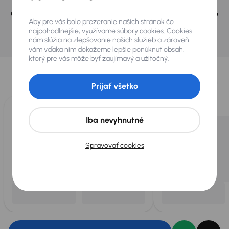
Nevybrali ste si? Nevadí, na našich pobočkách v
Českej republike a v Polsku môžeme mať podobné
Aby pre vás bolo prezeranie našich stránok čo
vozidlá, ktoré hľadáte.
najpohodlnejšie, využívame súbory cookies. Cookies
nám slúžia na zlepšovanie našich služieb a zároveň
Nájsť podobný automobil
vám vďaka nim dokážeme lepšie ponúknuť obsah,
ktorý pre vás môže byť zaujímavý a užitočný.
Vybrali sme pre vás
Vyberáme pre vás tie
najlepšie vozidlá
z našej ponuky. Každý deň
Prijať všetko
pre vás vykúpime
až 400 vozidiel
.
Iba nevyhnutné
Spravovať cookies