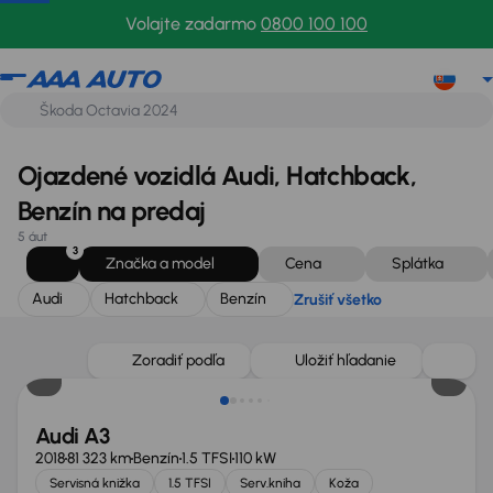
Audi
Hatchback
Benzín
Zrušiť všetko
Volajte zadarmo
0800 100 100
Ojazdené vozidlá Audi, Hatchback,
Benzín na predaj
5 áut
3
Značka a model
Cena
Splátka
Audi
Hatchback
Benzín
Zrušiť všetko
Nové v ponuke
Zoradiť podľa
Uložiť hľadanie
Audi A3
2018
81 323 km
Benzín
1.5 TFSI
110 kW
Servisná knižka
1.5 TFSI
Serv.kniha
Koža