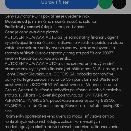
Upraviť filter
Ceny sú vrátane DPH pokiaľ nie je uvedené inak.
Mesačne od
je minimálna možná mesačná splátka.
Preškrtnutý cenový údaj
je cena pred zľavou.
Cena
je cena aktuálne platná.
AUTOCENTRUM AAA AUTO a.s. je samostatný finančný agent
vykonávajúci finančné sprostredkovanie v sektore poistenia alebo
zaistenia a sektore poskytovania úverov, úverov na bývanie a
spotrebiteľských úverov zapísaný v registri pod číslom 203771
vedený Národnou bankou Slovenska.
AUTOCENTRUM AAA AUTO a.s. má uzatvorené nevýhradné
písomné zmluvy s týmito finančnými inštitúciami: VÚB Leasing, a.s.,
Home Credit Slovakia, a.s., COFIDIS SA, pobočka zahraničnej
banky, Fortegra Europe Insurance Company Limited, Wüstenrot
poisťovňa, a.s., KOOPERATIVA poisťovňa, a.s. Vienna Insurance
Group, Generali Poisťovňa, pobočka poisťovne z iného členského
štátu a. s., Allianz - Slovenská poisťovňa, a.s., BNP PARIBAS
PERSONAL FINANCE SA, pobočka zahraničnej banky, ESSOX
FINANCE, s.r.o., UniCredit Leasing Slovakia, a.s., sAutoleasing SK –
s.r.o.
Podmienky spotrebiteľského úveru sa môžu líšiť v závislosti od
konkrétnych vstupných údajov, zákazníkom využitých
marketingových akcií a individuálnych podmienok financovania