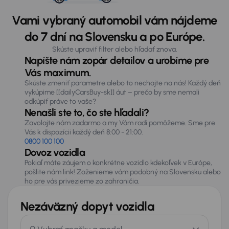
Vami vybraný automobil vám nájdeme
do 7 dní na Slovensku a po Európe.
Skúste upraviť filter alebo hľadať znova.
Napíšte nám zopár detailov a urobíme pre
Vás maximum.
Skúste zmeniť parametre alebo to nechajte na nás! Každý deň
vykúpime [[dailyCarsBuy-sk]] áut – prečo by sme nemali
odkúpiť práve to vaše?
Nenašli ste to, čo ste hľadali?
Zavolajte nám zadarmo a my Vám radi pomôžeme. Sme pre
Vás k dispozícii každý deň 8:00 - 21:00.
0800 100 100
Dovoz vozidla
Pokiaľ máte záujem o konkrétne vozidlo kdekoľvek v Európe,
pošlite nám link! Zoženieme vám podobný na Slovensku alebo
ho pre vás privezieme zo zahraničia.
Nezáväzný dopyt vozidla