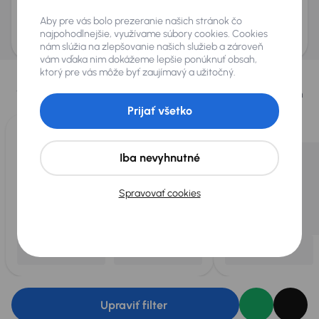
Odoslať dopyt
Aby pre vás bolo prezeranie našich stránok čo
AURES Holdings a.s., so sídlom Dopravákov 874/15, Čimice, 184 00 Praha 8 bude
uchovávať a spracovávať vaše osobné údaje v súlade so zásadami ochrany a
najpohodlnejšie, využívame súbory cookies. Cookies
spracovania
osobných údajov
.
nám slúžia na zlepšovanie našich služieb a zároveň
vám vďaka nim dokážeme lepšie ponúknuť obsah,
Vybrali sme pre vás
ktorý pre vás môže byť zaujímavý a užitočný.
Vyberáme pre vás tie
najlepšie vozidlá
z našej ponuky. Každý deň
pre vás vykúpime
až 400 vozidiel
.
Prijať všetko
Iba nevyhnutné
Spravovať cookies
Upraviť filter