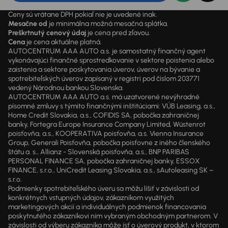
Ceny sú vrátane DPH pokiaľ nie je uvedené inak.
Mesačne od
je minimálna možná mesačná splátka.
Preškrtnutý cenový údaj
je cena pred zľavou.
Cena
je cena aktuálne platná.
AUTOCENTRUM AAA AUTO a.s. je samostatný finančný agent
vykonávajúci finančné sprostredkovanie v sektore poistenia alebo
zaistenia a sektore poskytovania úverov, úverov na bývanie a
spotrebiteľských úverov zapísaný v registri pod číslom 203771
vedený Národnou bankou Slovenska.
AUTOCENTRUM AAA AUTO a.s. má uzatvorené nevýhradné
písomné zmluvy s týmito finančnými inštitúciami: VÚB Leasing, a.s.,
Home Credit Slovakia, a.s., COFIDIS SA, pobočka zahraničnej
banky, Fortegra Europe Insurance Company Limited, Wüstenrot
poisťovňa, a.s., KOOPERATIVA poisťovňa, a.s. Vienna Insurance
Group, Generali Poisťovňa, pobočka poisťovne z iného členského
štátu a. s., Allianz - Slovenská poisťovňa, a.s., BNP PARIBAS
PERSONAL FINANCE SA, pobočka zahraničnej banky, ESSOX
FINANCE, s.r.o., UniCredit Leasing Slovakia, a.s., sAutoleasing SK –
s.r.o.
Podmienky spotrebiteľského úveru sa môžu líšiť v závislosti od
konkrétnych vstupných údajov, zákazníkom využitých
marketingových akcií a individuálnych podmienok financovania
poskytnutého zákazníkovi ním vybraným obchodným partnerom. V
závislosti od výberu zákazníka môže ísť o úverový produkt, v ktorom