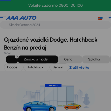
Dodge
Hatchback
Benzín
Zrušiť všetko
Volajte zadarmo
0800 100 100
Ojazdené vozidlá Dodge, Hatchback,
Benzín na predaj
0 áut
3
Značka a model
Cena
Splátka
Dodge
Hatchback
Benzín
Zrušiť všetko