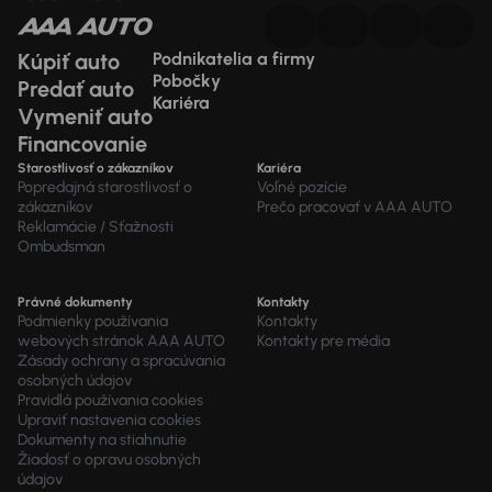
Kúpiť auto
Podnikatelia a firmy
Pobočky
Predať auto
Kariéra
Vymeniť auto
Financovanie
Starostlivosť o zákazníkov
Kariéra
Popredajná starostlivosť o
Voľné pozície
zákazníkov
Prečo pracovať v AAA AUTO
Reklamácie / Sťažnosti
Ombudsman
Právné dokumenty
Kontakty
Podmienky používania
Kontakty
webových stránok AAA AUTO
Kontakty pre média
Zásady ochrany a spracúvania
osobných údajov
Pravidlá používania cookies
Upraviť nastavenia cookies
Dokumenty na stiahnutie
Žiadosť o opravu osobných
údajov