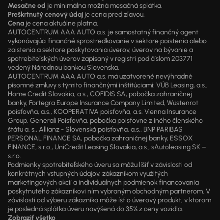
Mesačne od
je minimálna možná mesačná splátka.
Preškrtnutý cenový údaj
je cena pred zľavou.
Cena
je cena aktuálne platná.
AUTOCENTRUM AAA AUTO a.s. je samostatný finančný agent
vykonávajúci finančné sprostredkovanie v sektore poistenia alebo
zaistenia a sektore poskytovania úverov, úverov na bývanie a
spotrebiteľských úverov zapísaný v registri pod číslom 203771
vedený Národnou bankou Slovenska.
AUTOCENTRUM AAA AUTO a.s. má uzatvorené nevýhradné
písomné zmluvy s týmito finančnými inštitúciami: VÚB Leasing, a.s.,
Home Credit Slovakia, a.s., COFIDIS SA, pobočka zahraničnej
banky, Fortegra Europe Insurance Company Limited, Wüstenrot
poisťovňa, a.s., KOOPERATIVA poisťovňa, a.s. Vienna Insurance
Group, Generali Poisťovňa, pobočka poisťovne z iného členského
štátu a. s., Allianz - Slovenská poisťovňa, a.s., BNP PARIBAS
PERSONAL FINANCE SA, pobočka zahraničnej banky, ESSOX
FINANCE, s.r.o., UniCredit Leasing Slovakia, a.s., sAutoleasing SK –
s.r.o.
Podmienky spotrebiteľského úveru sa môžu líšiť v závislosti od
konkrétnych vstupných údajov, zákazníkom využitých
marketingových akcií a individuálnych podmienok financovania
poskytnutého zákazníkovi ním vybraným obchodným partnerom. V
závislosti od výberu zákazníka môže ísť o úverový produkt, v ktorom
je posledná splátka úveru navýšená do 35% z ceny vozidla.
Zobraziť všetko