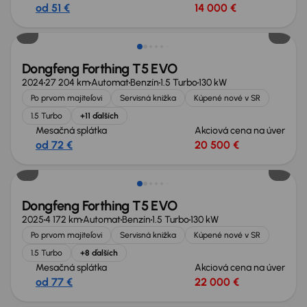
od 51 €
14 000 €
Zlacnené o 2 000 €
Dongfeng Forthing T5 EVO
2024
27 204 km
Automat
Benzín
1.5 Turbo
130 kW
Po prvom majiteľovi
Servisná knižka
Kúpené nové v SR
1.5 Turbo
+11 ďalších
Mesačná splátka
Akciová cena na úver
od 72 €
20 500 €
Zlacnené o 4 000 €
Dongfeng Forthing T5 EVO
2025
4 172 km
Automat
Benzín
1.5 Turbo
130 kW
Po prvom majiteľovi
Servisná knižka
Kúpené nové v SR
1.5 Turbo
+8 ďalších
Mesačná splátka
Akciová cena na úver
od 77 €
22 000 €
Ušetríte 8 200 €