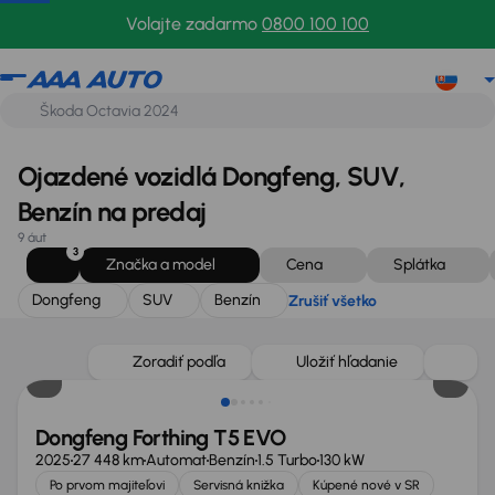
Dongfeng
SUV
Benzín
Zrušiť všetko
Volajte zadarmo
0800 100 100
Ojazdené vozidlá Dongfeng, SUV,
Benzín na predaj
9 áut
3
Značka a model
Cena
Splátka
Dongfeng
SUV
Benzín
Zrušiť všetko
Ušetríte 4 000 €
Zoradiť podľa
Uložiť hľadanie
Dongfeng Forthing T5 EVO
2025
27 448 km
Automat
Benzín
1.5 Turbo
130 kW
Po prvom majiteľovi
Servisná knižka
Kúpené nové v SR