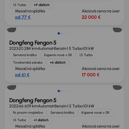
1.5 Turbo
+9 ďalších
Mesačná splátka
Akciová cena na úver
od 77 €
22 000 €
Dongfeng Fengon 5
2023
20 284 km
Automat
Benzín
1.5 Turbo
101 kW
Servisná knižka
Kúpené nové v SR
1.5 Turbo
Továrenská záruka
+6 ďalších
Mesačná splátka
Akciová cena na úver
od 61 €
17 000 €
Zlacnené o 500 €
Dongfeng Fengon 5
2022
66 609 km
Automat
Benzín
1.5 Turbo
101 kW
Po prvom majiteľovi
Servisná knižka
Kúpené nové v SR
1.5 Turbo
+1 ďalších
Mesačná splátka
Akciová cena na úver