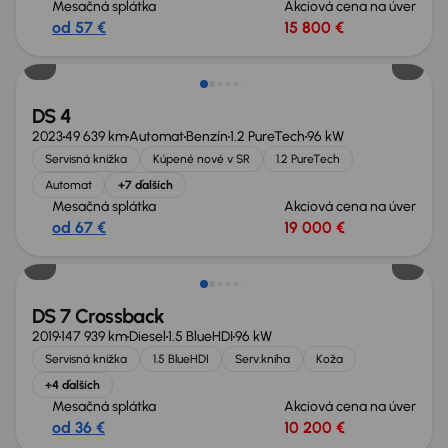
Mesačná splátka
Akciová cena na úver
od 57 €
15 800 €
DS 4
2023
49 639 km
Automat
Benzín
1.2 PureTech
96 kW
Servisná knižka
Kúpené nové v SR
1.2 PureTech
Automat
+7 ďalších
Mesačná splátka
Akciová cena na úver
od 67 €
19 000 €
DS 7 Crossback
2019
147 939 km
Diesel
1.5 BlueHDI
96 kW
Servisná knižka
1.5 BlueHDI
Serv.kniha
Koža
+4 ďalších
Mesačná splátka
Akciová cena na úver
od 36 €
10 200 €