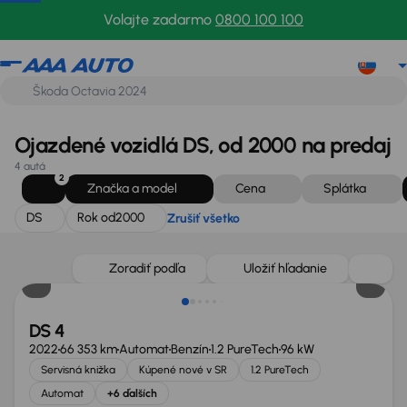
DS
Rok od
2000
Zrušiť všetko
Volajte zadarmo
0800 100 100
Ojazdené vozidlá DS, od 2000 na predaj
4 autá
2
Značka a model
Cena
Splátka
DS
Rok od
2000
Zrušiť všetko
Zlacnené o 2 200 €
Zoradiť podľa
Uložiť hľadanie
DS 4
2022
66 353 km
Automat
Benzín
1.2 PureTech
96 kW
Servisná knižka
Kúpené nové v SR
1.2 PureTech
Automat
+6 ďalších