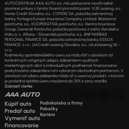
AUTOCENTRUM AAA AUTO a.s. má uzatvorené nevýhradné
písomné zmluvy s týmito finančnými inštitúciami: VÚB Leasing, a.s.,
Home Credit Slovakia, a.s., COFIDIS SA, pobočka zahraničnej
banky, Fortegra Europe Insurance Company Limited, Wüstenrot
poisťovňa, a.s., KOOPERATIVA poisťovňa, a.s. Vienna Insurance
Group, Generali Poisťovňa, pobočka poisťovne z iného členského
štátu a. s., Allianz - Slovenská poisťovňa, a.s., BNP PARIBAS
PERSONAL FINANCE SA, pobočka zahraničnej banky, ESSOX
FINANCE, s.r.o., UniCredit Leasing Slovakia, a.s., sAutoleasing SK –
s.r.o.
Podmienky spotrebiteľského úveru sa môžu líšiť v závislosti od
konkrétnych vstupných údajov, zákazníkom využitých
marketingových akcií a individuálnych podmienok financovania
poskytnutého zákazníkovi ním vybraným obchodným partnerom. V
závislosti od výberu zákazníka môže ísť o úverový produkt, v ktorom
je posledná splátka úveru navýšená do 35% z ceny vozidla.
Zobraziť všetko
Kúpiť auto
Podnikatelia a firmy
Pobočky
Predať auto
Kariéra
Vymeniť auto
Financovanie