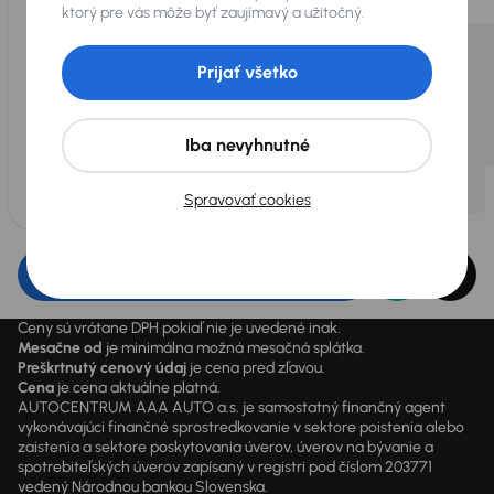
ktorý pre vás môže byť zaujímavý a užitočný.
Prijať všetko
Iba nevyhnutné
Spravovať cookies
Upraviť filter
Ceny sú vrátane DPH pokiaľ nie je uvedené inak.
Mesačne od
je minimálna možná mesačná splátka.
Preškrtnutý cenový údaj
je cena pred zľavou.
Cena
je cena aktuálne platná.
AUTOCENTRUM AAA AUTO a.s. je samostatný finančný agent
vykonávajúci finančné sprostredkovanie v sektore poistenia alebo
zaistenia a sektore poskytovania úverov, úverov na bývanie a
spotrebiteľských úverov zapísaný v registri pod číslom 203771
vedený Národnou bankou Slovenska.