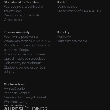
Starostlivosť o zákazníkov
Kariéra
Popredajná starostlivosť o
Voľné pozície
zákazníkov
Prečo pracovať v AAA AUTO
Reklamácie / Sťažnosti
Ombudsman
Právné dokumenty
Kontakty
Podmienky používania
Kontakty
webových stránok AAA AUTO
Kontakty pre média
Zásady ochrany a spracúvania
osobných údajov
Pravidlá používania cookies
Upraviť nastavenia cookies
Dokumenty na stiahnutie
Žiadosť o opravu osobných
údajov
Ostatné odkazy
Vyhľadávanie
Recenzie vozidiel
Cenníky doplnkových služieb
Whistleblowing
Sme členom skupiny