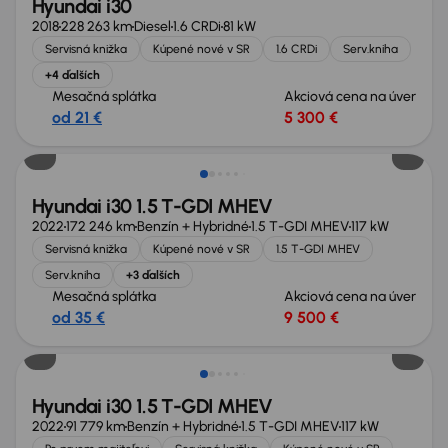
Hyundai i30
2018
228 263 km
Diesel
1.6 CRDi
81 kW
Servisná knižka
Kúpené nové v SR
1.6 CRDi
Serv.kniha
+4 ďalších
Mesačná splátka
Akciová cena na úver
od 21 €
5 300 €
Zlacnené o 500 €
Hyundai i30 1.5 T-GDI MHEV
2022
172 246 km
Benzín + Hybridné
1.5 T-GDI MHEV
117 kW
Servisná knižka
Kúpené nové v SR
1.5 T-GDI MHEV
Serv.kniha
+3 ďalších
Mesačná splátka
Akciová cena na úver
od 35 €
9 500 €
Nové v ponuke
Hyundai i30 1.5 T-GDI MHEV
2022
91 779 km
Benzín + Hybridné
1.5 T-GDI MHEV
117 kW