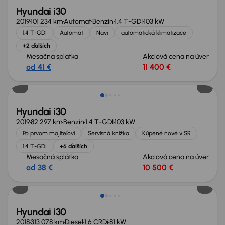
Hyundai i30
2019
101 234 km
Automat
Benzín
1.4 T-GDI
103 kW
1.4 T-GDI
Automat
Navi
automatická klimatizace
+2 ďalších
Mesačná splátka
Akciová cena na úver
od 41 €
11 400 €
Hyundai i30
2019
82 297 km
Benzín
1.4 T-GDI
103 kW
Po prvom majiteľovi
Servisná knižka
Kúpené nové v SR
1.4 T-GDI
+6 ďalších
Mesačná splátka
Akciová cena na úver
od 38 €
10 500 €
Možnosť odpočtu DPH
Hyundai i30
2018
313 078 km
Diesel
1.6 CRDi
81 kW