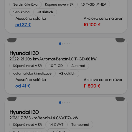
Servisná knižka
Kúpené nové v SR
1.5 T-GDI MHEV
Serv.kniha
+3 ďalších
Mesačná splátka
Akciová cena na úver
od 37 €
10 100 €
Hyundai i30
2022
121 206 km
Automat
Benzín
1.0 T-GDI
88 kW
Kúpené nové v SR
1.0 T-GDI
Automat
automatická klimatizace
+2 ďalších
Mesačná splátka
Akciová cena na úver
od 41 €
11 500 €
Nové v ponuke
Hyundai i30
2016
117 753 km
Benzín
1.4 CVVT
74 kW
Kúpené nové v SR
1.4 CVVT
Tempomat