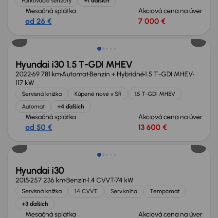
Parkovacie senzory
+1 ďalších
Mesačná splátka
Akciová cena na úver
od 26 €
7 000 €
Zlacnené o 1 400 €
Hyundai i30 1.5 T-GDI MHEV
2022
69 781 km
Automat
Benzín + Hybridné
1.5 T-GDI MHEV
117 kW
Servisná knižka
Kúpené nové v SR
1.5 T-GDI MHEV
Automat
+4 ďalších
Mesačná splátka
Akciová cena na úver
od 50 €
13 600 €
Zlacnené o 500 €
Hyundai i30
2015
257 236 km
Benzín
1.4 CVVT
74 kW
Servisná knižka
1.4 CVVT
Serv.kniha
Tempomat
+3 ďalších
Mesačná splátka
Akciová cena na úver