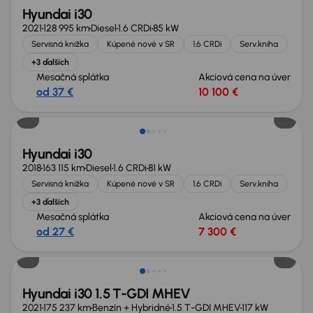
Hyundai i30
2021
128 995 km
Diesel
1.6 CRDi
85 kW
Servisná knižka
Kúpené nové v SR
1.6 CRDi
Serv.kniha
+3 ďalších
Mesačná splátka
Akciová cena na úver
od 37 €
10 100 €
Hyundai i30
2018
163 115 km
Diesel
1.6 CRDi
81 kW
Servisná knižka
Kúpené nové v SR
1.6 CRDi
Serv.kniha
+3 ďalších
Mesačná splátka
Akciová cena na úver
od 27 €
7 300 €
Možnosť odpočtu DPH
Hyundai i30 1.5 T-GDI MHEV
2021
175 237 km
Benzín + Hybridné
1.5 T-GDI MHEV
117 kW