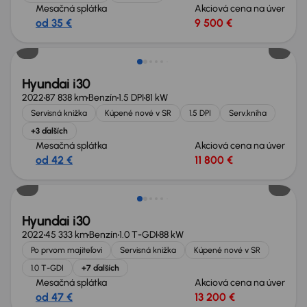
Mesačná splátka
Akciová cena na úver
od 35 €
9 500 €
Hyundai i30
2022
87 838 km
Benzín
1.5 DPI
81 kW
Servisná knižka
Kúpené nové v SR
1.5 DPI
Serv.kniha
+3 ďalších
Mesačná splátka
Akciová cena na úver
od 42 €
11 800 €
Zlacnené o 600 €
Hyundai i30
2022
45 333 km
Benzín
1.0 T-GDI
88 kW
Po prvom majiteľovi
Servisná knižka
Kúpené nové v SR
1.0 T-GDI
+7 ďalších
Mesačná splátka
Akciová cena na úver
od 47 €
13 200 €
Možnosť odpočtu DPH