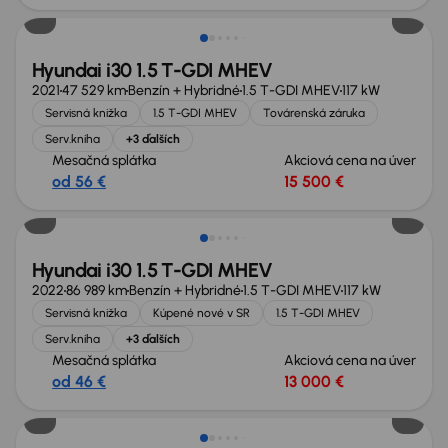
Hyundai i30 1.5 T-GDI MHEV
2021
47 529 km
Benzín + Hybridné
1.5 T-GDI MHEV
117 kW
Servisná knižka
1.5 T-GDI MHEV
Továrenská záruka
Serv.kniha
+3 ďalších
Mesačná splátka
Akciová cena na úver
od 56 €
15 500 €
Zlacnené o 500 €
Hyundai i30 1.5 T-GDI MHEV
2022
86 989 km
Benzín + Hybridné
1.5 T-GDI MHEV
117 kW
Servisná knižka
Kúpené nové v SR
1.5 T-GDI MHEV
Serv.kniha
+3 ďalších
Mesačná splátka
Akciová cena na úver
od 46 €
13 000 €