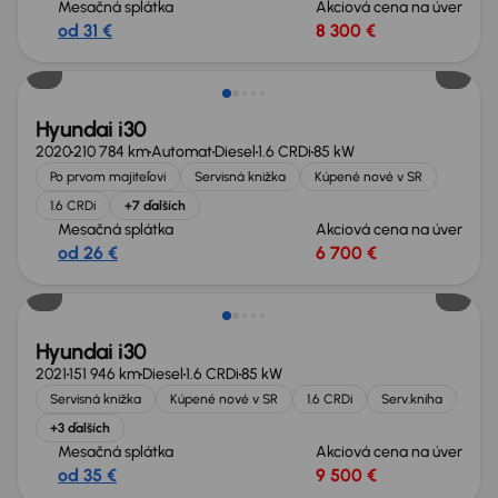
Mesačná splátka
Akciová cena na úver
od 31 €
8 300 €
Zlacnené o 500 €
Hyundai i30
2020
210 784 km
Automat
Diesel
1.6 CRDi
85 kW
Po prvom majiteľovi
Servisná knižka
Kúpené nové v SR
1.6 CRDi
+7 ďalších
Mesačná splátka
Akciová cena na úver
od 26 €
6 700 €
Zlacnené o 500 €
Hyundai i30
2021
151 946 km
Diesel
1.6 CRDi
85 kW
Servisná knižka
Kúpené nové v SR
1.6 CRDi
Serv.kniha
+3 ďalších
Mesačná splátka
Akciová cena na úver
od 35 €
9 500 €