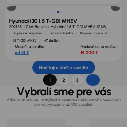
Hyundai i30 1.5 T-GDI MHEV
2021
38 147 km
Benzín + Hybridné
1.5 T-GDI MHEV
117 kW
Po prvom majiteľovi
Servisná knižka
Kúpené nové v SR
1.5 T-GDI MHEV
+7 ďalších
Mesačná splátka
Akciová cena na úver
od 51 €
14 000 €
Načítajte ďalšie vozidlá
1
2
3
Vybrali sme pre vás
Vyberáme pre vás tie
najlepšie vozidlá
z našej ponuky. Každý deň
pre vás vykúpime
až 400 vozidiel
.