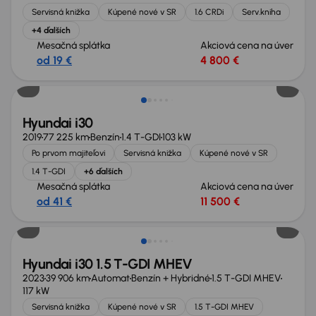
Servisná knižka
Kúpené nové v SR
1.6 CRDi
Serv.kniha
+4 ďalších
Mesačná splátka
Akciová cena na úver
od 19 €
4 800 €
Hyundai i30
2019
77 225 km
Benzín
1.4 T-GDI
103 kW
Po prvom majiteľovi
Servisná knižka
Kúpené nové v SR
1.4 T-GDI
+6 ďalších
Mesačná splátka
Akciová cena na úver
od 41 €
11 500 €
Hyundai i30 1.5 T-GDI MHEV
2023
39 906 km
Automat
Benzín + Hybridné
1.5 T-GDI MHEV
117 kW
Servisná knižka
Kúpené nové v SR
1.5 T-GDI MHEV