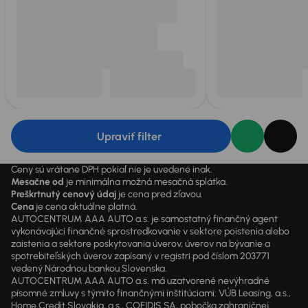
Upraviť filter
Ceny sú vrátane DPH pokiaľ nie je uvedené inak.
Mesačne od
je minimálna možná mesačná splátka.
Preškrtnutý cenový údaj
je cena pred zľavou.
Cena
je cena aktuálne platná.
AUTOCENTRUM AAA AUTO a.s. je samostatný finančný agent
vykonávajúci finančné sprostredkovanie v sektore poistenia alebo
zaistenia a sektore poskytovania úverov, úverov na bývanie a
spotrebiteľských úverov zapísaný v registri pod číslom 203771
vedený Národnou bankou Slovenska.
AUTOCENTRUM AAA AUTO a.s. má uzatvorené nevýhradné
písomné zmluvy s týmito finančnými inštitúciami: VÚB Leasing, a.s.,
Home Credit Slovakia, a.s., COFIDIS SA, pobočka zahraničnej