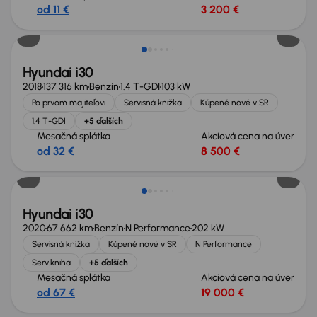
od 11 €
3 200 €
Zlacnené o 500 €
Hyundai i30
2018
137 316 km
Benzín
1.4 T-GDI
103 kW
Po prvom majiteľovi
Servisná knižka
Kúpené nové v SR
1.4 T-GDI
+5 ďalších
Mesačná splátka
Akciová cena na úver
od 32 €
8 500 €
Hyundai i30
2020
67 662 km
Benzín
N Performance
202 kW
Servisná knižka
Kúpené nové v SR
N Performance
Serv.kniha
+5 ďalších
Mesačná splátka
Akciová cena na úver
od 67 €
19 000 €
Nové v ponuke