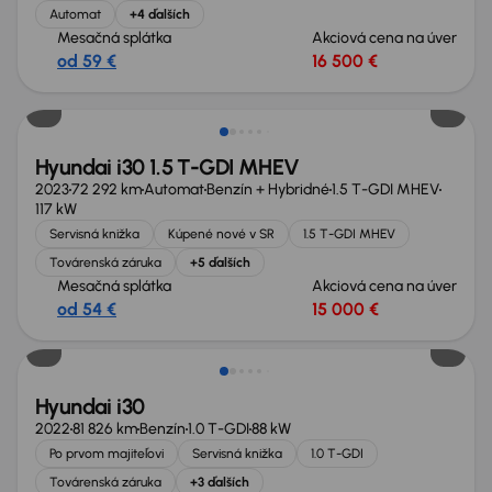
Automat
+4 ďalších
Mesačná splátka
Akciová cena na úver
od 59 €
16 500 €
Možnosť odpočtu DPH
Hyundai i30 1.5 T-GDI MHEV
2023
72 292 km
Automat
Benzín + Hybridné
1.5 T-GDI MHEV
117 kW
Servisná knižka
Kúpené nové v SR
1.5 T-GDI MHEV
Továrenská záruka
+5 ďalších
Mesačná splátka
Akciová cena na úver
od 54 €
15 000 €
Možnosť odpočtu DPH
Hyundai i30
2022
81 826 km
Benzín
1.0 T-GDI
88 kW
Po prvom majiteľovi
Servisná knižka
1.0 T-GDI
Továrenská záruka
+3 ďalších