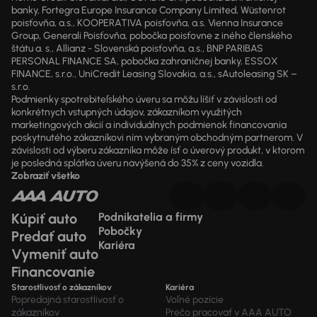
banky, Fortegra Europe Insurance Company Limited, Wüstenrot
poisťovňa, a.s., KOOPERATIVA poisťovňa, a.s. Vienna Insurance
Group, Generali Poisťovňa, pobočka poisťovne z iného členského
štátu a. s., Allianz - Slovenská poisťovňa, a.s., BNP PARIBAS
PERSONAL FINANCE SA, pobočka zahraničnej banky, ESSOX
FINANCE, s.r.o., UniCredit Leasing Slovakia, a.s., sAutoleasing SK –
s.r.o.
Podmienky spotrebiteľského úveru sa môžu líšiť v závislosti od
konkrétnych vstupných údajov, zákazníkom využitých
marketingových akcií a individuálnych podmienok financovania
poskytnutého zákazníkovi ním vybraným obchodným partnerom. V
závislosti od výberu zákazníka môže ísť o úverový produkt, v ktorom
je posledná splátka úveru navýšená do 35% z ceny vozidla.
Zobraziť všetko
Kúpiť auto
Podnikatelia a firmy
Pobočky
Predať auto
Kariéra
Vymeniť auto
Financovanie
Starostlivosť o zákazníkov
Kariéra
Popredajná starostlivosť o
Voľné pozície
zákazníkov
Prečo pracovať v AAA AUTO