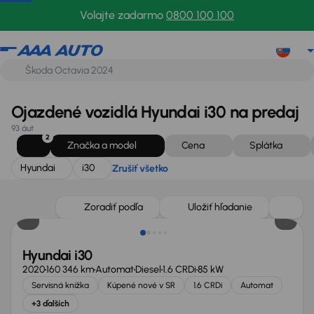
Hyundai
i30
Zrušiť všetko
Volajte zadarmo
0800 100 100
Ojazdené vozidlá Hyundai i30 na predaj
93 áut
2
Značka a model
Cena
Splátka
Hyundai
i30
Zrušiť všetko
Nové v ponuke
Zoradiť podľa
Uložiť hľadanie
Hyundai i30
2020
160 346 km
Automat
Diesel
1.6 CRDi
85 kW
Servisná knižka
Kúpené nové v SR
1.6 CRDi
Automat
+3 ďalších