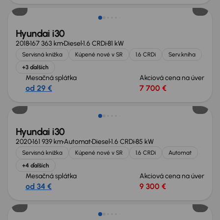
Hyundai i30
2018
167 363 km
Diesel
1.6 CRDi
81 kW
Servisná knižka
Kúpené nové v SR
1.6 CRDi
Serv.kniha
+3 ďalších
Mesačná splátka
Akciová cena na úver
od 29 €
7 700 €
Hyundai i30
2020
161 939 km
Automat
Diesel
1.6 CRDi
85 kW
Servisná knižka
Kúpené nové v SR
1.6 CRDi
Automat
+4 ďalších
Mesačná splátka
Akciová cena na úver
od 34 €
9 300 €