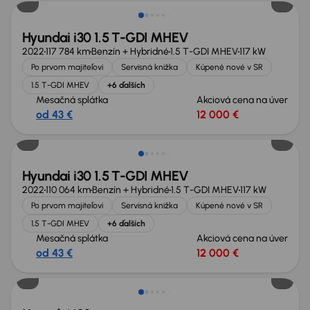
Hyundai i30 1.5 T-GDI MHEV
2022
117 784 km
Benzín + Hybridné
1.5 T-GDI MHEV
117 kW
Po prvom majiteľovi
Servisná knižka
Kúpené nové v SR
1.5 T-GDI MHEV
+6 ďalších
Mesačná splátka
Akciová cena na úver
od 43 €
12 000 €
Nové v ponuke
Hyundai i30 1.5 T-GDI MHEV
2022
110 064 km
Benzín + Hybridné
1.5 T-GDI MHEV
117 kW
Po prvom majiteľovi
Servisná knižka
Kúpené nové v SR
1.5 T-GDI MHEV
+6 ďalších
Mesačná splátka
Akciová cena na úver
od 43 €
12 000 €