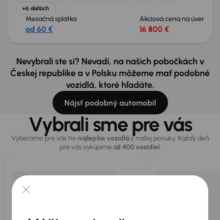
+6 ďalších
Mesačná splátka
Akciová cena na úver
od 60 €
16 800 €
Nevybrali ste si? Nevadí, na našich pobočkách v
Českej republike a v Polsku môžeme mať podobné
vozidlá, ktoré hľadáte.
Nájsť podobný automobil
Vybrali sme pre vás
Vyberáme pre vás tie
najlepšie vozidlá
z našej ponuky. Každý deň
pre vás vykúpime
až 400 vozidiel
.