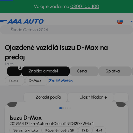
Isuzu
D-Max
Zrušiť všetko
Volajte zadarmo
0800 100 100
Ojazdené vozidlá Isuzu D-Max na
predaj
1 auto
2
Značka a model
Cena
Splátka
Isuzu
D-Max
Zrušiť všetko
Zlacnené o 2 200 €
Zoradiť podľa
Uložiť hľadanie
Isuzu D-Max
2019
164 171 km
Automat
Diesel
1.9 D
120 kW
4x4
Servisná knižka
Kúpené nové v SR
1.9 D
4x4