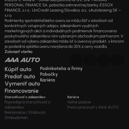
PERSONAL FINANCE SA, pobočka zahraničnej banky, ESSOX
FINANCE, s.r.o., UniCredit Leasing Slovakia, a.s., sAutoleasing SK –
s.r.o.
Podmienky spotrebiteľského úveru sa môžu líšiť v závislosti od
konkrétnych vstupných údajov, zákazníkom využitých
marketingových akcií a individuálnych podmienok financovania
poskytnutého zákazníkovi ním vybraným obchodným partnerom. V
závislosti od výberu zákazníka môže ísť o úverový produkt, v ktorom
je posledná splátka úveru navýšená do 35% z ceny vozidla.
Zobraziť všetko
Kúpiť auto
Podnikatelia a firmy
Pobočky
Predať auto
Kariéra
Vymeniť auto
Financovanie
Starostlivosť o zákazníkov
Kariéra
Popredajná starostlivosť o
Voľné pozície
zákazníkov
Prečo pracovať v AAA AUTO
Reklamácie / Sťažnosti
Ombudsman