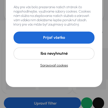
Odoslať dopyt
Aby pre vás bolo prezeranie našich stránok čo
AURES Holdings a.s., so sídlom Dopravákov 874/15, Čimice, 184 00 Praha 8 bude
uchovávať a spracovávať vaše osobné údaje v súlade so zásadami ochrany a
najpohodlnejšie, využívame súbory cookies. Cookies
spracovania
osobných údajov
.
nám slúžia na zlepšovanie našich služieb a zároveň
vám vďaka nim dokážeme lepšie ponúknuť obsah,
Vybrali sme pre vás
ktorý pre vás môže byť zaujímavý a užitočný.
Vyberáme pre vás tie
najlepšie vozidlá
z našej ponuky. Každý deň
pre vás vykúpime
až 400 vozidiel
.
Prijať všetko
Iba nevyhnutné
Spravovať cookies
Upraviť filter