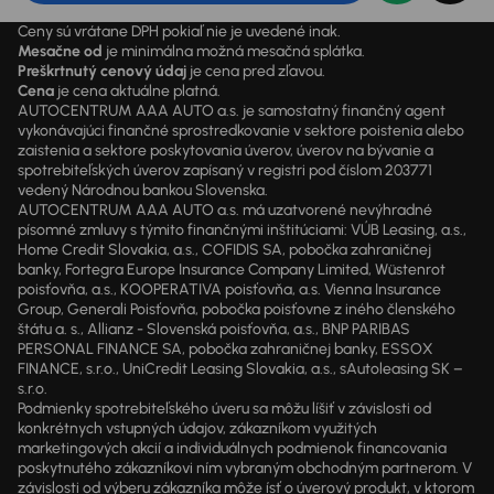
Ceny sú vrátane DPH pokiaľ nie je uvedené inak.
Mesačne od
je minimálna možná mesačná splátka.
Preškrtnutý cenový údaj
je cena pred zľavou.
Cena
je cena aktuálne platná.
AUTOCENTRUM AAA AUTO a.s. je samostatný finančný agent
vykonávajúci finančné sprostredkovanie v sektore poistenia alebo
zaistenia a sektore poskytovania úverov, úverov na bývanie a
spotrebiteľských úverov zapísaný v registri pod číslom 203771
vedený Národnou bankou Slovenska.
AUTOCENTRUM AAA AUTO a.s. má uzatvorené nevýhradné
písomné zmluvy s týmito finančnými inštitúciami: VÚB Leasing, a.s.,
Home Credit Slovakia, a.s., COFIDIS SA, pobočka zahraničnej
banky, Fortegra Europe Insurance Company Limited, Wüstenrot
poisťovňa, a.s., KOOPERATIVA poisťovňa, a.s. Vienna Insurance
Group, Generali Poisťovňa, pobočka poisťovne z iného členského
štátu a. s., Allianz - Slovenská poisťovňa, a.s., BNP PARIBAS
PERSONAL FINANCE SA, pobočka zahraničnej banky, ESSOX
FINANCE, s.r.o., UniCredit Leasing Slovakia, a.s., sAutoleasing SK –
s.r.o.
Podmienky spotrebiteľského úveru sa môžu líšiť v závislosti od
konkrétnych vstupných údajov, zákazníkom využitých
marketingových akcií a individuálnych podmienok financovania
poskytnutého zákazníkovi ním vybraným obchodným partnerom. V
závislosti od výberu zákazníka môže ísť o úverový produkt, v ktorom