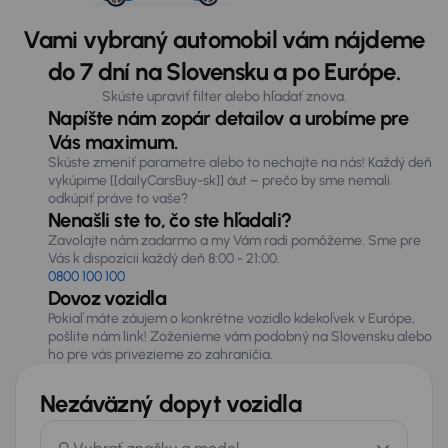
Vami vybraný automobil vám nájdeme
do 7 dní na Slovensku a po Európe.
Skúste upraviť filter alebo hľadať znova.
Napíšte nám zopár detailov a urobíme pre
Vás maximum.
Skúste zmeniť parametre alebo to nechajte na nás! Každý deň
vykúpime [[dailyCarsBuy-sk]] áut – prečo by sme nemali
odkúpiť práve to vaše?
Nenašli ste to, čo ste hľadali?
Zavolajte nám zadarmo a my Vám radi pomôžeme. Sme pre
Vás k dispozícii každý deň 8:00 - 21:00.
0800 100 100
Dovoz vozidla
Pokiaľ máte záujem o konkrétne vozidlo kdekoľvek v Európe,
pošlite nám link! Zoženieme vám podobný na Slovensku alebo
ho pre vás privezieme zo zahraničia.
Nezáväzný dopyt vozidla