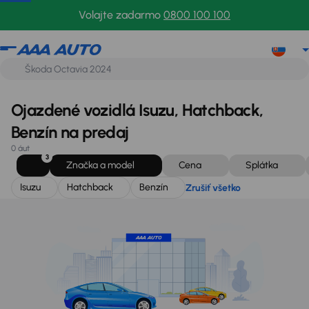
Isuzu
Hatchback
Benzín
Zrušiť všetko
Volajte zadarmo
0800 100 100
Ojazdené vozidlá Isuzu, Hatchback,
Benzín na predaj
0 áut
3
Značka a model
Cena
Splátka
Isuzu
Hatchback
Benzín
Zrušiť všetko