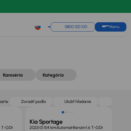
Zoradiť podľa
Uložiť hľadanie
0800 100 100
Menu
Karoséria
Kategória
Ušetríte 6 999 €
karte
Zoradiť podľa
Uložiť hľadanie
Kia Sportage
6 T-GDI
2025
13 154 km
Automat
Benzín
1.6 T-GDI