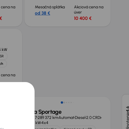
 cena na
Mesačná splátka
Akciová cena na
úver
od 38 €
€
10 400 €
5 kW
 SR
ch
 cena na
€
Nové v ponuke
4,
Kia Sportage
.6 CRDi
2017
289 372 km
Automat
Diesel
2.0 CRDi
136 kW
4x4
ory