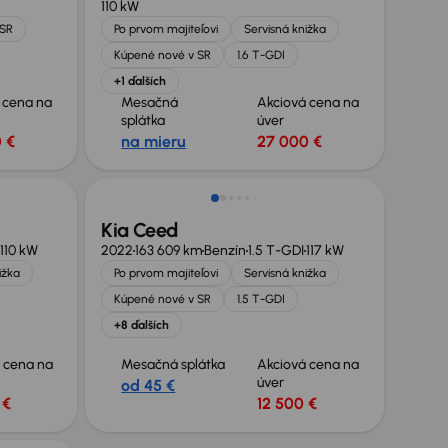
110 kW
 SR
Po prvom majiteľovi
Servisná knižka
Kúpené nové v SR
1.6 T-GDI
+1 ďalších
 cena na
Mesačná
Akciová cena na
splátka
úver
 €
na mieru
27 000 €
Možnosť odpočtu DPH
Kia Ceed
110 kW
2022
163 609 km
Benzín
1.5 T-GDI
117 kW
ižka
Po prvom majiteľovi
Servisná knižka
Kúpené nové v SR
1.5 T-GDI
+8 ďalších
 cena na
Mesačná splátka
Akciová cena na
úver
od 45 €
 €
12 500 €