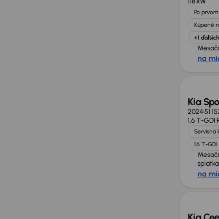
118 kW
Po prvom 
Kúpené n
+1 ďalšíc
Mesačn
na mi
Kia Spo
2024
51 1
1.6 T-GDI
Servisná 
1.6 T-GDI
Mesač
splátka
na mi
Možno
Kia Ce