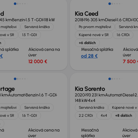
ed
Kia Ceed
745 km
Benzín
1.5 T-GDI
118 kW
2018
196 305 km
Diesel
1.6 CRDi
10
majiteľovi
Servisná knižka
Po prvom majiteľovi
Servisná kn
ové v SR
1.5 T-GDI
Kúpené nové v SR
1.6 CRDi
h
+6 ďalších
á splátka
Akciová cena na
Mesačná splátka
Akciová
úver
úver
 €
od 28 €
12 000 €
7 500 
né o 4 200 €
Možnosť odpočtu DPH
ortage
Kia Sorento
8 km
Automat
Benzín
1.6 T-GDI
2020
193 231 km
Automat
Diesel
2
148 kW
4x4
majiteľovi
Servisná knižka
Servisná knižka
Kúpené nové v
ové v SR
1.6 T-GDI
2.2 CRDi
4x4
+8 ďalších
h
ná
Akciová cena na
Mesačná
Akciová
úver
splátka
úver