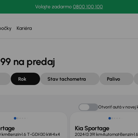
Volajte zadarmo
0800 100 100
bočky
Kariéra
999 na predaj
Rok
Stav tachometra
Palivo
né o 1 500 €
Ušetríte 10 500 €
Otvoriť autá v novej 
ortage
Kia Sportage
0 km
Benzín
1.6 T-GDI
130 kW
4x4
2024
13 391 km
Automat
Benzín
1.