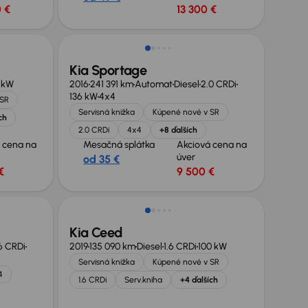
 €
13 300 €
Kia Sportage
 kW
2016
241 391 km
Automat
Diesel
2.0 CRDi
136 kW
4x4
 SR
Servisná knižka
Kúpené nové v SR
ch
2.0 CRDi
4x4
+8 ďalších
 cena na
Mesačná splátka
Akciová cena na
úver
od 35 €
€
9 500 €
Extra zľava 650 €
Kia Ceed
.6 CRDi
2019
135 090 km
Diesel
1.6 CRDi
100 kW
Servisná knižka
Kúpené nové v SR
4
1.6 CRDi
Serv.kniha
+4 ďalších