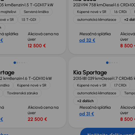
105 km
Benzín
1.5 T-GDI
117 kW
2021
194 758 km
Diesel
1.6 CRDi
10
majiteľovi
Servisná knižka
Kúpené nové v SR
1.6 CRDi
ové v SR
1.5 T-GDI
automatická klimatizace
+2 ďal
h
á splátka
Akciová cena na
Mesačná splátka
Akciová
úver
úver
 €
od 32 €
12 500 €
8 500 
ortage
Kia Sportage
22 km
Benzín
1.6 T-GDI
110 kW
2015
181 039 km
Diesel
1.7 CRDi
85 
knižka
Kúpené nové v SR
Kúpené nové v SR
1.7 CRDi
Továrenská záruka
automatická klimatizace
Temp
+2 ďalších
ná
Akciová cena na
Mesačná splátka
Akciová
úver
úver
od 31 €
 €
22 500 €
8 500 