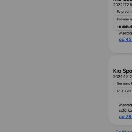
2022
172 
Po prvom 
Kúpené n
+8 ďalšíc
Mesačn
od 45
Kia Sp
2024
49 1
Servisná 
1.6 T-GDI
Mesač
splátka
od 78