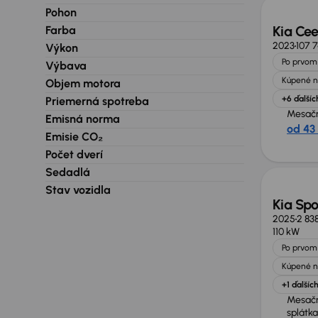
Pohon
Kia Ce
Farba
2023
107 
Výkon
Po prvom 
Výbava
Kúpené n
Objem motora
+6 ďalšíc
Priemerná spotreba
Mesačn
Emisná norma
od 43
Emisie CO₂
Zlacne
Počet dverí
Sedadlá
Stav vozidla
Kia Sp
2025
2 83
110 kW
Po prvom 
Kúpené n
+1 ďalšíc
Mesač
splátka