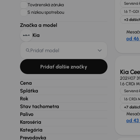
Servisná 
Továrenská záruka
1.6 T-GDI
S nízkou spotrebou
+3 ďalšíc
Značka a model
Mesačn
Kia
od 46
Zlacne
Pridať model
Pridať ďalšie značky
Kia Ce
2021
107 3
Cena
1.6 CRDi 
Splátka
Servisná 
Rok
1.6 CRDi
Stav tachometra
+7 ďalšíc
Palivo
Mesačn
od 43
Karoséria
Kategória
Zlacne
Prevodovka