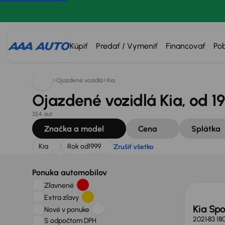
Hľadáte:
Kia
Rok od
1999
Zrušiť všetko
Kúpiť
Predať / Vymeniť
Financovať
Po
Ojazdené vozidlá
Kia
Ojazdené vozidlá Kia, od 1
354 áut
Značka a model
Cena
Splátka
Kia
Rok od
1999
Zrušiť všetko
Zlacne
Ponuka automobilov
Zľavnené
Extra zľavy
Kia Sp
Nové v ponuke
2021
83 18
S odpočtom DPH