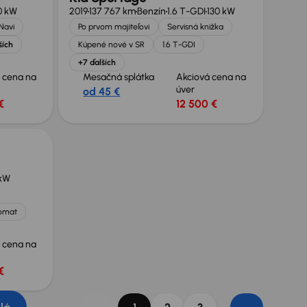
0 kW
2019
137 767 km
Benzín
1.6 T-GDI
130 kW
Navi
Po prvom majiteľovi
Servisná knižka
ších
Kúpené nové v SR
1.6 T-GDI
+7 ďalších
 cena na
Mesačná splátka
Akciová cena na
úver
od 45 €
€
12 500 €
kW
omat
 cena na
€
...