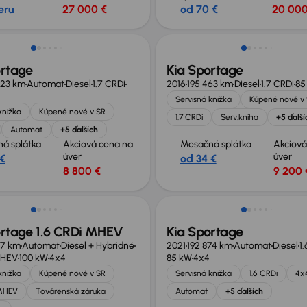
eru
27 000 €
od 70 €
20 000
ortage
Kia Sportage
323 km
Automat
Diesel
1.7 CRDi
2016
195 463 km
Diesel
1.7 CRDi
85
Servisná knižka
Kúpené nové v
knižka
Kúpené nové v SR
1.7 CRDi
Serv.kniha
+5 ďalší
Automat
+5 ďalších
á splátka
Akciová cena na
Mesačná splátka
Akciová
úver
úver
 €
od 34 €
8 800 €
9 200 
né o 1 600 €
Možnosť odpočtu DPH
ortage 1.6 CRDi MHEV
Kia Sportage
27 km
Automat
Diesel + Hybridné
2021
192 874 km
Automat
Diesel
1
MHEV
100 kW
4x4
85 kW
4x4
knižka
Kúpené nové v SR
Servisná knižka
1.6 CRDi
4x
 MHEV
Továrenská záruka
Automat
+5 ďalších