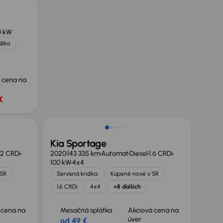
0 kW
ižka
 cena na
€
Kia Sportage
.2 CRDi
2020
143 335 km
Automat
Diesel
1.6 CRDi
100 kW
4x4
 SR
Servisná knižka
Kúpené nové v SR
1.6 CRDi
4x4
+8 ďalších
 cena na
Mesačná splátka
Akciová cena na
úver
od 49 €