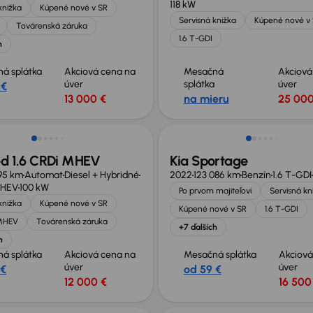
118 kW
knižka
Kúpené nové v SR
Servisná knižka
Kúpené nové v
Továrenská záruka
1.6 T-GDI
h
á splátka
Akciová cena na
Mesačná
Akciová
úver
splátka
úver
 €
13 000 €
na mieru
25 000
né o 1 800 €
Možnosť odpočtu DPH
ed 1.6 CRDi MHEV
Kia Sportage
95 km
Automat
Diesel + Hybridné
2022
123 086 km
Benzín
1.6 T-GDI
MHEV
100 kW
Po prvom majiteľovi
Servisná kn
knižka
Kúpené nové v SR
Kúpené nové v SR
1.6 T-GDI
 MHEV
Továrenská záruka
+7 ďalších
h
á splátka
Akciová cena na
Mesačná splátka
Akciová
úver
úver
 €
od 59 €
12 000 €
16 500
né o 500 €
Zlacnené o 500 €