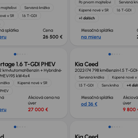
Po prvom majiteľovi
Servisná kn
majiteľovi
Servisná knižka
Kúpené nové v SR
1.6 T-GDI
ové v SR
1.6 T-GDI
+1 ďalších
h
á splátka
Cena
Mesačná splátka
eru
26 500 €
na mieru
rtage 1.6 T-GDI PHEV
Kia Ceed
52 km
Automat
Benzín + Hybridné
2022
174 798 km
Benzín
1.5 T-GDI
 PHEV
195 kW
4x4
Servisná knižka
Kúpené nové v
knižka
Kúpené nové v SR
1.5 T-GDI
Serv.kniha
+4 ďal
 PHEV
ná
Akciová cena na
Mesačná splátka
Akciová
úver
úver
od 36 €
eru
27 000 €
9 800 
sť odpočtu DPH
Možnosť odpočtu DPH
ed
Kia Ceed