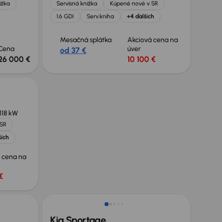
ižka
Servisná knižka
Kúpené nové v SR
1.6 GDI
Serv.kniha
+4 ďalších
Mesačná splátka
Akciová cena na
Cena
úver
od 37 €
26 000 €
10 100 €
118 kW
 SR
ších
 cena na
€
Zlacnené o 600 €
Kia Sportage