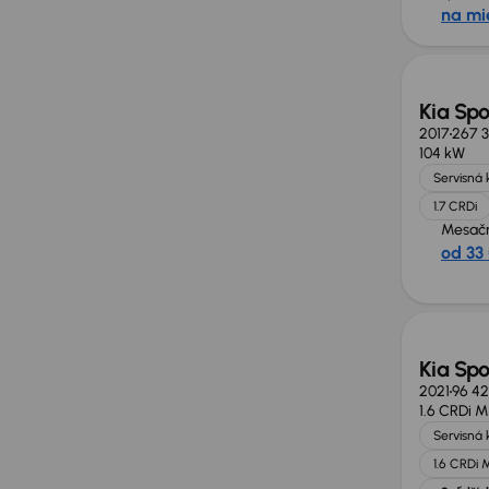
na mi
Kia Sp
2017
267 
104 kW
Servisná 
1.7 CRDi
Mesačn
od 33
Zlacne
Kia Sp
2021
96 4
1.6 CRDi 
Servisná 
1.6 CRDi