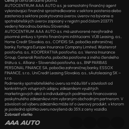
Cena
je cena aktuálne platná.
AUTOCENTRUM AAA AUTO a.s. je samostatný finančný agent
vykonávajúci finančné sprostredkovanie v sektore poistenia alebo
zaistenia a sektore poskytovania úverov, úverov na bývanie a
spotrebiteľských úverov zapísaný v registri pod číslom 203771
vedený Národnou bankou Slovenska.
AUTOCENTRUM AAA AUTO a.s. má uzatvorené nevýhradné
písomné zmluvy s týmito finančnými inštitúciami: VÚB Leasing, a.s.,
Home Credit Slovakia, a.s., COFIDIS SA, pobočka zahraničnej
banky, Fortegra Europe Insurance Company Limited, Wüstenrot
poisťovňa, a.s., KOOPERATIVA poisťovňa, a.s. Vienna Insurance
Group, Generali Poisťovňa, pobočka poisťovne z iného členského
štátu a. s., Allianz - Slovenská poisťovňa, a.s., BNP PARIBAS
PERSONAL FINANCE SA, pobočka zahraničnej banky, ESSOX
FINANCE, s.r.o., UniCredit Leasing Slovakia, a.s., sAutoleasing SK –
s.r.o.
Podmienky spotrebiteľského úveru sa môžu líšiť v závislosti od
konkrétnych vstupných údajov, zákazníkom využitých
marketingových akcií a individuálnych podmienok financovania
poskytnutého zákazníkovi ním vybraným obchodným partnerom. V
závislosti od výberu zákazníka môže ísť o úverový produkt, v ktorom
je posledná splátka úveru navýšená do 35% z ceny vozidla.
Zobraziť všetko