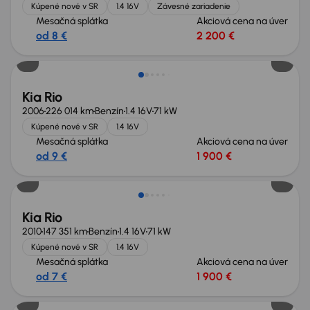
Kúpené nové v SR
1.4 16V
Závesné zariadenie
Mesačná splátka
Akciová cena na úver
od 8 €
2 200 €
Kia Rio
2006
226 014 km
Benzín
1.4 16V
71 kW
Kúpené nové v SR
1.4 16V
Mesačná splátka
Akciová cena na úver
od 9 €
1 900 €
Kia Rio
2010
147 351 km
Benzín
1.4 16V
71 kW
Kúpené nové v SR
1.4 16V
Mesačná splátka
Akciová cena na úver
od 7 €
1 900 €