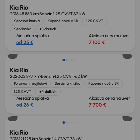
Kia Rio
2016
48 863 km
Benzín
1.25 CVVT
62 kW
Servisná knižka
Kúpené nové v SR
1.25 CVVT
Serv.kniha
+3 ďalších
Mesačná splátka
Akciová cena na úver
od 25 €
7 100 €
Kia Rio
2020
23 877 km
Benzín
1.25 CVVT
62 kW
Po prvom majiteľovi
Servisná knižka
Kúpené nové v SR
1.25 CVVT
+4 ďalších
Mesačná splátka
Akciová cena na úver
od 26 €
7 700 €
Kia Rio
2018
121 128 km
Benzín
1.4 CVVT
73 kW