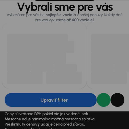
Vybrali sme pre vás
Vyberáme pre vás tie
najlepšie vozidlá
z našej ponuky. Každý deň
pre vás vykúpime
až 400 vozidiel
.
Upraviť filter
Ceny sú vrátane DPH pokiaľ nie je uvedené inak.
Mesačne od
je minimálna možná mesačná splátka.
Preškrtnutý cenový údaj
je cena pred zľavou.