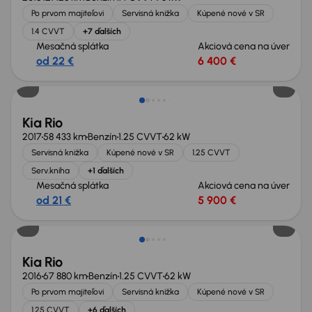
Po prvom majiteľovi
Servisná knižka
Kúpené nové v SR
1.4 CVVT
+7 ďalších
Mesačná splátka
Akciová cena na úver
od 22 €
6 400 €
Kia Rio
2017
58 433 km
Benzín
1.25 CVVT
62 kW
Servisná knižka
Kúpené nové v SR
1.25 CVVT
Serv.kniha
+1 ďalších
Mesačná splátka
Akciová cena na úver
od 21 €
5 900 €
Kia Rio
2016
67 880 km
Benzín
1.25 CVVT
62 kW
Po prvom majiteľovi
Servisná knižka
Kúpené nové v SR
1.25 CVVT
+6 ďalších