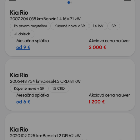
Kia Rio
2007
204 038 km
Benzín
1.4 16V
71 kW
Po prvom majiteľovi
Kúpené nové v SR
1.4 16V
SR
+1 ďalších
Mesačná splátka
Akciová cena na úver
od 9 €
2 000 €
Kia Rio
2006
148 754 km
Diesel
1.5 CRDi
81 kW
Kúpené nové v SR
1.5 CRDi
Mesačná splátka
Akciová cena na úver
od 6 €
1 200 €
Nové v ponuke
Kia Rio
2020
102 025 km
Benzín
1.2 DPI
62 kW