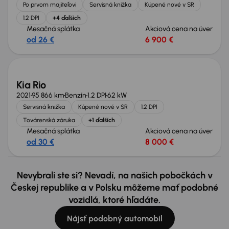
Po prvom majiteľovi
Servisná knižka
Kúpené nové v SR
1.2 DPI
+4 ďalších
Mesačná splátka
Akciová cena na úver
od 26 €
6 900 €
Nové v ponuke
Kia Rio
2021
95 866 km
Benzín
1.2 DPI
62 kW
Servisná knižka
Kúpené nové v SR
1.2 DPI
Továrenská záruka
+1 ďalších
Mesačná splátka
Akciová cena na úver
od 30 €
8 000 €
Nevybrali ste si? Nevadí, na našich pobočkách v
Českej republike a v Polsku môžeme mať podobné
vozidlá, ktoré hľadáte.
Nájsť podobný automobil