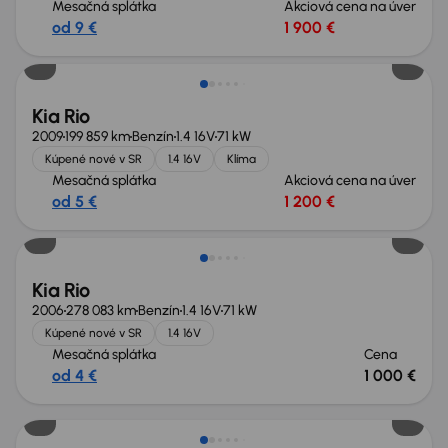
Mesačná splátka
Akciová cena na úver
od 9 €
1 900 €
Nové v ponuke
Kia Rio
2009
199 859 km
Benzín
1.4 16V
71 kW
Kúpené nové v SR
1.4 16V
Klíma
Mesačná splátka
Akciová cena na úver
od 5 €
1 200 €
Kia Rio
2006
278 083 km
Benzín
1.4 16V
71 kW
Kúpené nové v SR
1.4 16V
Mesačná splátka
Cena
od 4 €
1 000 €