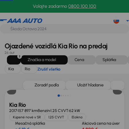
Kia
Rio
Zrušiť všetko
Volajte zadarmo
0800 100 100
Ojazdené vozidlá Kia Rio na predaj
26 áut
2
Značka a model
Cena
Splátka
Kia
Rio
Zrušiť všetko
Zoradiť podľa
Uložiť hľadanie
Kia Rio
2017
157 897 km
Benzín
1.25 CVVT
62 kW
Kúpené nové v SR
1.25 CVVT
El.okna
Mesačná splátka
Akciová cena na úver