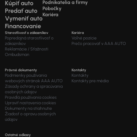
Kúpiť auto
Podnikatelia a firmy
Pobočky
Predať auto
Kariéra
Vymeniť auto
Financovanie
Starostlivosť o zákazníkov
Kariéra
Popredajná starostlivosť o
Voľné pozície
zákazníkov
Prečo pracovať v AAA AUTO
Reklamácie / Sťažnosti
Ombudsman
Právné dokumenty
Kontakty
Podmienky používania
Kontakty
webových stránok AAA AUTO
Kontakty pre média
Zásady ochrany a spracúvania
osobných údajov
Pravidlá používania cookies
Upraviť nastavenia cookies
Dokumenty na stiahnutie
Žiadosť o opravu osobných
údajov
Ostatné odkazy