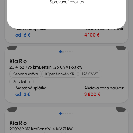
Spravovať cookies
Kia Rio
2011
141 741 km
Benzín
1.25 CVVT
63 kW
1.25 CVVT
El.okna
Mesačná splátka
Akciová cena na úver
od 16 €
4 100 €
Kia Rio
2014
162 795 km
Benzín
1.25 CVVT
63 kW
Servisná knižka
Kúpené nové v SR
1.25 CVVT
Serv.kniha
Mesačná splátka
Akciová cena na úver
od 13 €
3 800 €
Kia Rio
2009
69 013 km
Benzín
1.4 16V
71 kW