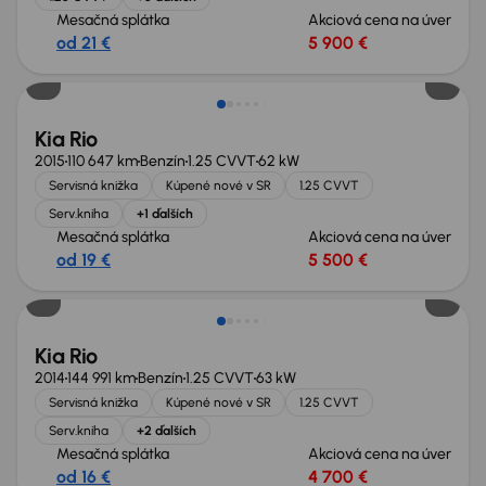
Mesačná splátka
Akciová cena na úver
od 21 €
5 900 €
Kia Rio
2015
110 647 km
Benzín
1.25 CVVT
62 kW
Servisná knižka
Kúpené nové v SR
1.25 CVVT
Serv.kniha
+1 ďalších
Mesačná splátka
Akciová cena na úver
od 19 €
5 500 €
Kia Rio
2014
144 991 km
Benzín
1.25 CVVT
63 kW
Servisná knižka
Kúpené nové v SR
1.25 CVVT
Serv.kniha
+2 ďalších
Mesačná splátka
Akciová cena na úver
od 16 €
4 700 €