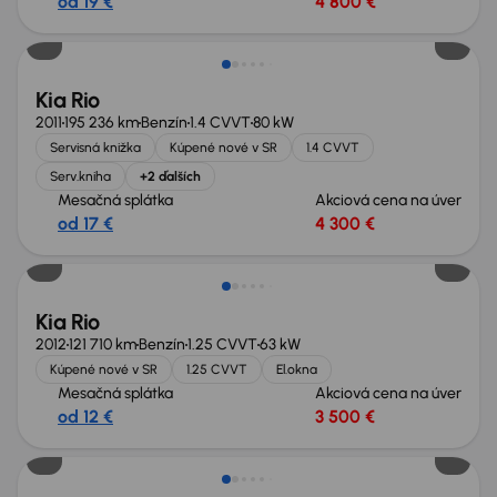
od 19 €
4 800 €
Kia Rio
2011
195 236 km
Benzín
1.4 CVVT
80 kW
Servisná knižka
Kúpené nové v SR
1.4 CVVT
Serv.kniha
+2 ďalších
Mesačná splátka
Akciová cena na úver
od 17 €
4 300 €
Zlacnené o 500 €
Kia Rio
2012
121 710 km
Benzín
1.25 CVVT
63 kW
Kúpené nové v SR
1.25 CVVT
El.okna
Mesačná splátka
Akciová cena na úver
od 12 €
3 500 €