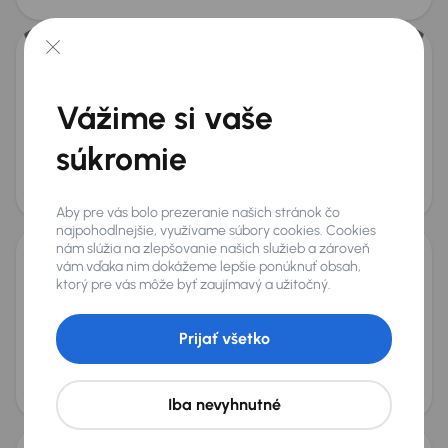
Kia Rio
2013
70 537 km
Benzín
1.25 CVVT
63 kW
Vážime si vaše
Servisná knižka
Kúpené nové v SR
1.25 CVVT
súkromie
Serv.kniha
+1 ďalších
Mesačná splátka
Akciová cena na úver
od 15 €
4 500 €
Aby pre vás bolo prezeranie našich stránok čo
najpohodlnejšie, využívame súbory cookies. Cookies
nám slúžia na zlepšovanie našich služieb a zároveň
vám vďaka nim dokážeme lepšie ponúknuť obsah,
Kia Rio
ktorý pre vás môže byť zaujímavý a užitočný.
2014
118 180 km
Benzín
1.25 CVVT
63 kW
Servisná knižka
Kúpené nové v SR
1.25 CVVT
Prijať všetko
Serv.kniha
Mesačná splátka
Akciová cena na úver
od 14 €
4 300 €
Iba nevyhnutné