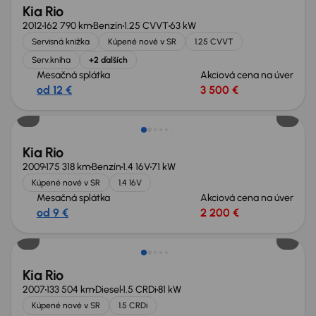
Kia Rio
2012
162 790 km
Benzín
1.25 CVVT
63 kW
Servisná knižka
Kúpené nové v SR
1.25 CVVT
Serv.kniha
+2 ďalších
Mesačná splátka
Akciová cena na úver
od 12 €
3 500 €
Kia Rio
2009
175 318 km
Benzín
1.4 16V
71 kW
Kúpené nové v SR
1.4 16V
Mesačná splátka
Akciová cena na úver
od 9 €
2 200 €
Nové v ponuke
Kia Rio
2007
133 504 km
Diesel
1.5 CRDi
81 kW
Kúpené nové v SR
1.5 CRDi