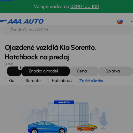
Kia
Sorento
Hatchback
Zrušiť všetko
Volajte zadarmo
0800 100 100
Ojazdené vozidlá Kia Sorento,
Hatchback na predaj
0 áut
3
Značka a model
Cena
Splátka
Kia
Sorento
Hatchback
Zrušiť všetko