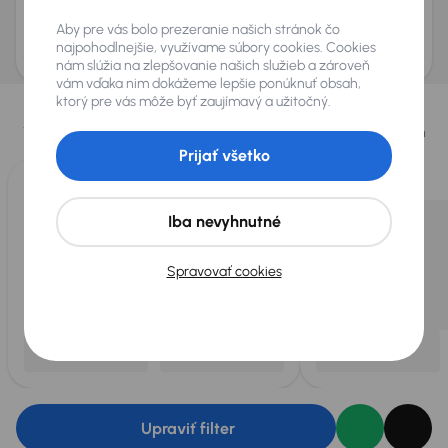
Odoslať dopyt
Aby pre vás bolo prezeranie našich stránok čo
AURES Holdings a.s., so sídlom Dopravákov 874/15, Čimice, 184 00 Praha 8 bude
uchovávať a spracovávať vaše osobné údaje v súlade so zásadami ochrany a
najpohodlnejšie, využívame súbory cookies. Cookies
spracovania
osobných údajov
.
nám slúžia na zlepšovanie našich služieb a zároveň
vám vďaka nim dokážeme lepšie ponúknuť obsah,
Vybrali sme pre vás
ktorý pre vás môže byť zaujímavý a užitočný.
Vyberáme pre vás tie
najlepšie vozidlá
z našej ponuky. Každý deň
pre vás vykúpime
až 400 vozidiel
.
Prijať všetko
Iba nevyhnutné
Spravovať cookies
Upraviť filter