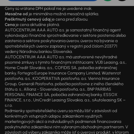
Ceny sú vrátane DPH pokiaľ nie je uvedené inak.
Mesačne od
je minimálna možná mesačná splátka.
Preškrtnutý cenový údaj
je cena pred zľavou.
Cena
je cena aktuálne platná.
AUTOCENTRUM AAA AUTO a.s. je samostatný finančný agent
vykonávajúci finančné sprostredkovanie v sektore poistenia alebo
zaistenia a sektore poskytovania úverov, úverov na bývanie a
spotrebiteľských úverov zapísaný v registri pod číslom 203771
vedený Národnou bankou Slovenska.
AUTOCENTRUM AAA AUTO a.s. má uzatvorené nevýhradné
písomné zmluvy s týmito finančnými inštitúciami: VÚB Leasing, a.s.,
Home Credit Slovakia, a.s., COFIDIS SA, pobočka zahraničnej
banky, Fortegra Europe Insurance Company Limited, Wüstenrot
poisťovňa, a.s., KOOPERATIVA poisťovňa, a.s. Vienna Insurance
Group, Generali Poisťovňa, pobočka poisťovne z iného členského
štátu a. s., Allianz - Slovenská poisťovňa, a.s., BNP PARIBAS
PERSONAL FINANCE SA, pobočka zahraničnej banky, ESSOX
FINANCE, s.r.o., UniCredit Leasing Slovakia, a.s., sAutoleasing SK –
s.r.o.
Podmienky spotrebiteľského úveru sa môžu líšiť v závislosti od
konkrétnych vstupných údajov, zákazníkom využitých
marketingových akcií a individuálnych podmienok financovania
poskytnutého zákazníkovi ním vybraným obchodným partnerom. V
závislosti od výberu zákazníka môže ísť o úverový produkt, v ktorom