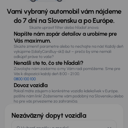
Vami vybraný automobil vám nájdeme
do 7 dní na Slovensku a po Európe.
Skúste upraviť filter alebo hľadať znova.
Napíšte nám zopár detailov a urobíme pre
Vás maximum.
Skúste zmeniť parametre alebo to nechajte na nás! Každý deň
vykúpime [[dailyCarsBuy-sk]] áut – prečo by sme nemali
odkúpiť práve to vaše?
Nenašli ste to, čo ste hľadali?
Zavolajte nám zadarmo a my Vám radi pomôžeme. Sme pre
Vás k dispozícii každý deň 8:00 - 21:00.
0800 100 100
Dovoz vozidla
Pokiaľ máte záujem o konkrétne vozidlo kdekoľvek v Európe,
pošlite nám link! Zoženieme vám podobný na Slovensku alebo
ho pre vás privezieme zo zahraničia.
Nezáväzný dopyt vozidla