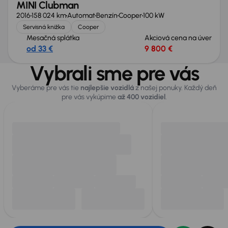
MINI Clubman
2016
158 024 km
Automat
Benzín
Cooper
100 kW
Servisná knižka
Cooper
Mesačná splátka
Akciová cena na úver
od 33 €
9 800 €
Vybrali sme pre vás
Vyberáme pre vás tie
najlepšie vozidlá
z našej ponuky. Každý deň
pre vás vykúpime
až 400 vozidiel
.