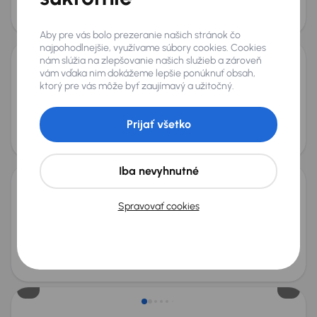
Mesačná splátka
Akciová cena na úver
od 29 €
7 400 €
Aby pre vás bolo prezeranie našich stránok čo
najpohodlnejšie, využívame súbory cookies. Cookies
nám slúžia na zlepšovanie našich služieb a zároveň
vám vďaka nim dokážeme lepšie ponúknuť obsah,
MINI Clubman
ktorý pre vás môže byť zaujímavý a užitočný.
2016
148 233 km
Automat
Benzín
Cooper
100 kW
Servisná knižka
Cooper
Prijať všetko
Mesačná splátka
Akciová cena na úver
od 37 €
10 900 €
Zlacnené o 400 €
Iba nevyhnutné
MINI Clubman
Spravovať cookies
2020
55 371 km
Automat
Benzín
Cooper
100 kW
Servisná knižka
Cooper
Mesačná splátka
Akciová cena na úver
od 49 €
14 400 €