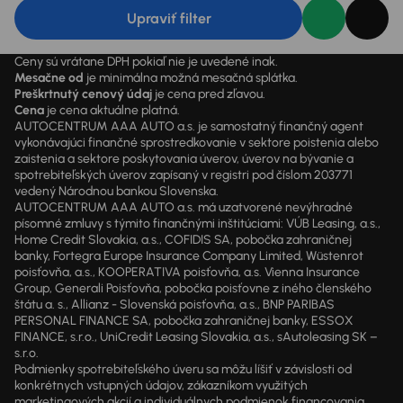
Upraviť filter
Ceny sú vrátane DPH pokiaľ nie je uvedené inak.
Mesačne od
je minimálna možná mesačná splátka.
Preškrtnutý cenový údaj
je cena pred zľavou.
Cena
je cena aktuálne platná.
AUTOCENTRUM AAA AUTO a.s. je samostatný finančný agent
vykonávajúci finančné sprostredkovanie v sektore poistenia alebo
zaistenia a sektore poskytovania úverov, úverov na bývanie a
spotrebiteľských úverov zapísaný v registri pod číslom 203771
vedený Národnou bankou Slovenska.
AUTOCENTRUM AAA AUTO a.s. má uzatvorené nevýhradné
písomné zmluvy s týmito finančnými inštitúciami: VÚB Leasing, a.s.,
Home Credit Slovakia, a.s., COFIDIS SA, pobočka zahraničnej
banky, Fortegra Europe Insurance Company Limited, Wüstenrot
poisťovňa, a.s., KOOPERATIVA poisťovňa, a.s. Vienna Insurance
Group, Generali Poisťovňa, pobočka poisťovne z iného členského
štátu a. s., Allianz - Slovenská poisťovňa, a.s., BNP PARIBAS
PERSONAL FINANCE SA, pobočka zahraničnej banky, ESSOX
FINANCE, s.r.o., UniCredit Leasing Slovakia, a.s., sAutoleasing SK –
s.r.o.
Podmienky spotrebiteľského úveru sa môžu líšiť v závislosti od
konkrétnych vstupných údajov, zákazníkom využitých
marketingových akcií a individuálnych podmienok financovania