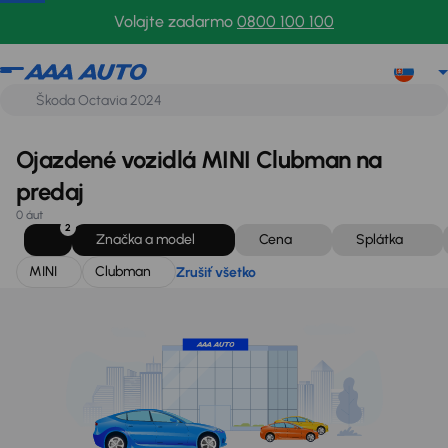
MINI
Clubman
Zrušiť všetko
Volajte zadarmo
0800 100 100
Ojazdené vozidlá MINI Clubman na
predaj
0 áut
2
Značka a model
Cena
Splátka
MINI
Clubman
Zrušiť všetko