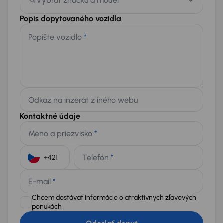
Vybrať značku a model
Popis dopytovaného vozidla
Popíšte vozidlo
*
Odkaz na inzerát z iného webu
Kontaktné údaje
Meno a priezvisko
*
Telefón
*
+421
E-mail
*
Chcem dostávať informácie o atraktívnych zľavových
ponukách