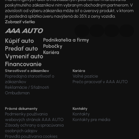
poskytnutého zákazníkovi ním vybraným obchodným partnerom. V
závislosti od výberu zákazníka môže ísť o úverový produkt, v ktorom
je posledná splátka úveru navýšená do 35% z ceny vozidla.
Zobraziť všetko
Kúpiť auto
Podnikatelia a firmy
Pobočky
Predať auto
Kariéra
Vymeniť auto
Financovanie
Starostlivosť o zákazníkov
Kariéra
Popredajná starostlivosť o
Voľné pozície
zákazníkov
Prečo pracovať v AAA AUTO
Reklamácie / Sťažnosti
Ombudsman
Právné dokumenty
Kontakty
Podmienky používania
Kontakty
webových stránok AAA AUTO
Kontakty pre média
Zásady ochrany a spracúvania
osobných údajov
Pravidlá používania cookies