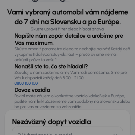
Vami vybraný automobil vám nájdeme
do 7 dní na Slovensku a po Európe.
Skúste upraviť filter alebo hľadať znova.
Napíšte nám zopár detailov a urobíme pre
Vás maximum.
Skúste zmeniť parametre alebo to nechajte na nás! Každý deň
vykúpime [[dailyCarsBuy-sk]] áut – prečo by sme nemali
odkúpiť práve to vaše?
Nenašli ste to, čo ste hľadali?
Zavolajte nám zadarmo a my Vám radi pomôžeme. Sme pre
Vás k dispozícii každý deň 8:00 - 21:00.
0800 100 100
Dovoz vozidla
Pokiaľ máte záujem o konkrétne vozidlo kdekoľvek v Európe,
pošlite nám link! Zoženieme vám podobný na Slovensku alebo
ho pre vás privezieme zo zahraničia.
Nezáväzný dopyt vozidla