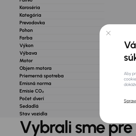
Karoséria
Kategória
Prevodovka
Pohon
Farba
Vá
Výkon
Výbava
sú
Motor
Objem motora
Aby pr
Priemerná spotreba
cookie
Emisná norma
dokáže
Emisie CO₂
Počet dverí
Sprav
Sedadlá
Stav vozidla
Vybrali sme pre