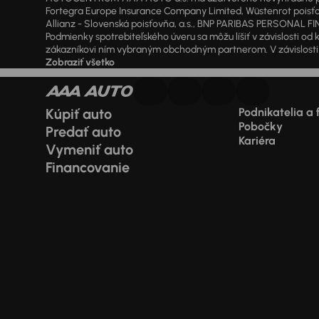
Fortegra Europe Insurance Company Limited, Wüstenrot poisťovň
Allianz - Slovenská poisťovňa, a.s., BNP PARIBAS PERSONAL FIN
Podmienky spotrebiteľského úveru sa môžu líšiť v závislosti 
zákazníkovi ním vybraným obchodným partnerom. V závislosti o
Zobraziť všetko
Kúpiť auto
Podnikatelia a 
Pobočky
Predať auto
Kariéra
Vymeniť auto
Financovanie