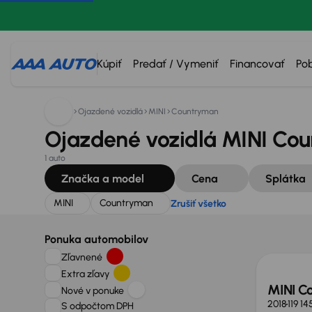
Hľadáte:
MINI
Countryman
Zrušiť všetko
Kúpiť
Predať / Vymeniť
Financovať
Po
Ojazdené vozidlá
MINI
Countryman
Ojazdené vozidlá MINI Cou
1 auto
Značka a model
Cena
Splátka
MINI
Countryman
Zrušiť všetko
Ponuka automobilov
Zľavnené
Extra zľavy
MINI C
Nové v ponuke
2018
119 1
S odpočtom DPH