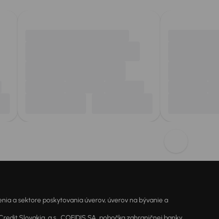
ia a sektore poskytovania úverov, úverov na bývanie a
dit Slovakia, a.s., COFIDIS SA, pobočka zahraničnej banky,