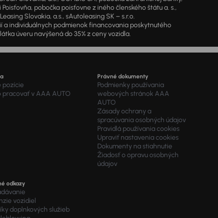
oisťovňa, pobočka poisťovne z iného členského štátu a. s.,
sing Slovakia, a.s., sAutoleasing SK – s.r.o.
cií a individuálnych podmienok financovania poskytnutého
látka úveru navýšená do 35% z ceny vozidla.
ra
Právné dokumenty
 pozície
Podmienky používania
o pracovať v AAA AUTO
webových stránok AAA
AUTO
Zásady ochrany a
spracúvania osobných údajov
Pravidlá používania cookies
Upraviť nastavenia cookies
Dokumenty na stiahnutie
Žiadosť o opravu osobných
údajov
né odkazy
adávanie
zie vozidiel
ky doplnkových služieb