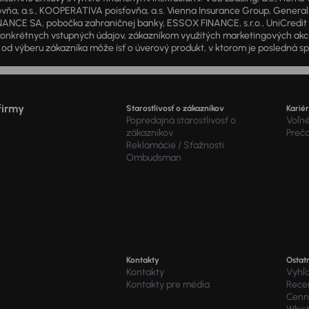
a, a.s., KOOPERATIVA poisťovňa, a.s. Vienna Insurance Group, Generali P
ANCE SA, pobočka zahraničnej banky, ESSOX FINANCE, s.r.o., UniCredit Lea
od konkrétnych vstupných údajov, zákazníkom využitých marketingových ak
d výberu zákazníka môže ísť o úverový produkt, v ktorom je posledná sp
firmy
Starostlivosť o zákazníkov
Karié
Popredajná starostlivosť o
Voľné
zákazníkov
Preč
Reklamácie / Sťažnosti
Ombudsman
Kontakty
Ostat
Kontakty
Vyhľ
Kontakty pre média
Recen
Cenní