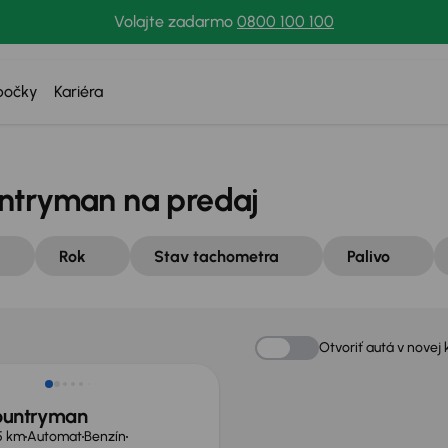
Volajte zadarmo
0800 100 100
bočky
Kariéra
ntryman na predaj
Rok
Stav tachometra
Palivo
Otvoriť autá v novej 
ountryman
45 km
Automat
Benzín