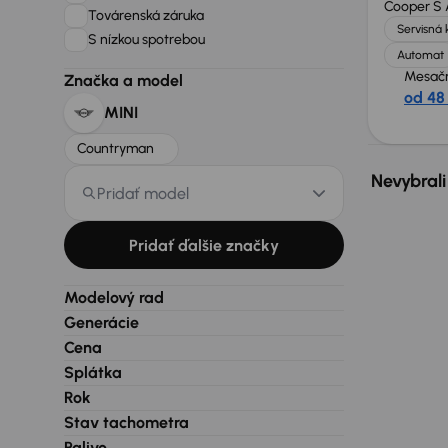
Cooper S
Továrenská záruka
Servisná 
S nízkou spotrebou
Automat
Mesačn
Značka a model
od 48
MINI
Countryman
Nevybrali
Pridať model
Pridať ďalšie značky
Modelový rad
Generácie
Cena
Splátka
Rok
Stav tachometra
Palivo