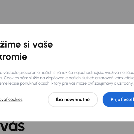
žime si vaše
kromie
e vás bolo prezeranie našich stránok čo najpohodlnejšie, využívame súb
s. Cookies nám slúžia na zlepšovanie našich služieb a zároveň vám vďak
me lepšie ponúknuť obsah, ktorý pre vás môže byť zaujímavý a užitočný.
Iba nevyhnutné
Prijať všet
ovať cookies
 vás