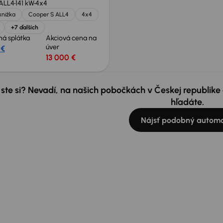
 ALL4
141 kW
4x4
knižka
Cooper S ALL4
4x4
+7 ďalších
á splátka
Akciová cena na
úver
 €
13 000 €
 ste si? Nevadí, na našich pobočkách v Českej republik
hľadáte.
Nájsť podobný automo