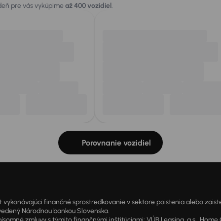
 deň pre vás vykúpime
až 400 vozidiel
.
Porovnanie vozidiel
onávajúci finančné sprostredkovanie v sektore poistenia alebo zaisten
1 vedený Národnou bankou Slovenska.
 zmluvy s týmito finančnými inštitúciami: VÚB Leasing, a.s., Home Cre