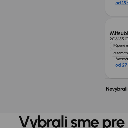
od 15 
Mitsub
2016
155 0
Kúpené n
automatic
Mesačn
od 27
Nevybrali
Vybrali sme pre