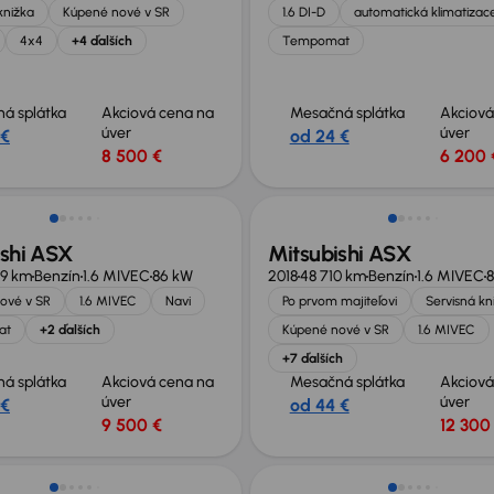
knižka
Kúpené nové v SR
1.6 DI-D
automatická klimatizac
4x4
+4 ďalších
Tempomat
á splátka
Akciová cena na
Mesačná splátka
Akciová
úver
úver
 €
od 24 €
8 500 €
6 200 
né o 1 000 €
ishi ASX
Mitsubishi ASX
19 km
Benzín
1.6 MIVEC
86 kW
2018
48 710 km
Benzín
1.6 MIVEC
ové v SR
1.6 MIVEC
Navi
Po prvom majiteľovi
Servisná kn
at
+2 ďalších
Kúpené nové v SR
1.6 MIVEC
+7 ďalších
á splátka
Akciová cena na
Mesačná splátka
Akciová
úver
úver
 €
od 44 €
9 500 €
12 300
v ponuke
Zlacnené o 1 900 €