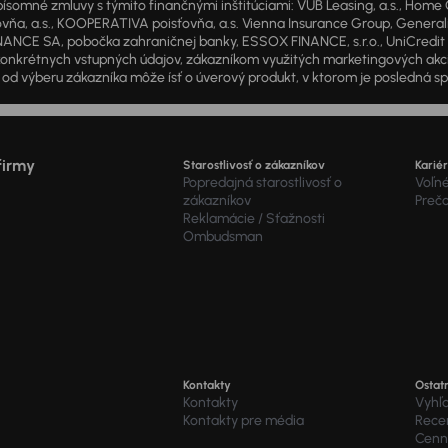
 zmluvy s týmito finančnými inštitúciami: VÚB Leasing, a.s., Home Cre
a, a.s., KOOPERATIVA poisťovňa, a.s. Vienna Insurance Group, Generali P
ANCE SA, pobočka zahraničnej banky, ESSOX FINANCE, s.r.o., UniCredit Lea
od konkrétnych vstupných údajov, zákazníkom využitých marketingových ak
d výberu zákazníka môže ísť o úverový produkt, v ktorom je posledná sp
firmy
Starostlivosť o zákazníkov
Karié
Popredajná starostlivosť o
Voľné
zákazníkov
Preč
Reklamácie / Sťažnosti
Ombudsman
Kontakty
Ostat
Kontakty
Vyhľ
Kontakty pre média
Recen
Cenní