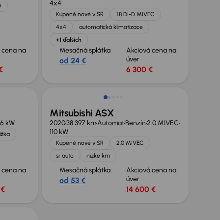
4x4
e
Kúpené nové v SR
1.8 DI-D MIVEC
4x4
automatická klimatizace
+1 ďalších
 cena na
Mesačná splátka
Akciová cena na
úver
od 24 €
€
6 300 €
Zlacnené o 400 €
Mitsubishi ASX
86 kW
2020
38 397 km
Automat
Benzín
2.0 MIVEC
110 kW
ižka
Kúpené nové v SR
2.0 MIVEC
sr auto
nizke km
 cena na
Mesačná splátka
Akciová cena na
úver
od 53 €
 €
14 600 €