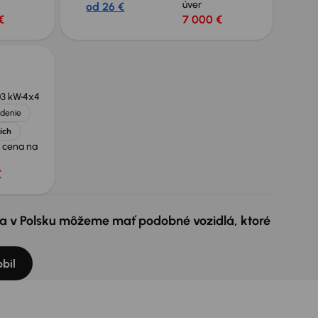
úver
od 26 €
€
7 000 €
03 kW
4x4
adenie
ších
 cena na
€
e a v Polsku môžeme mať podobné vozidlá, ktoré
bil