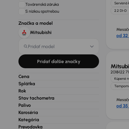
Servisná 
Továrenská záruka
2.2 DI-D
S nízkou spotrebou
Značka a model
Mesačn
Mitsubishi
od 32
Zlacne
Pridať model
Pridať ďalšie značky
Mitsub
2018
122 7
Cena
Kúpené n
Splátka
Tempom
Rok
Stav tachometra
Mesačn
Palivo
od 35
Karoséria
Nové 
Kategória
Prevodovka