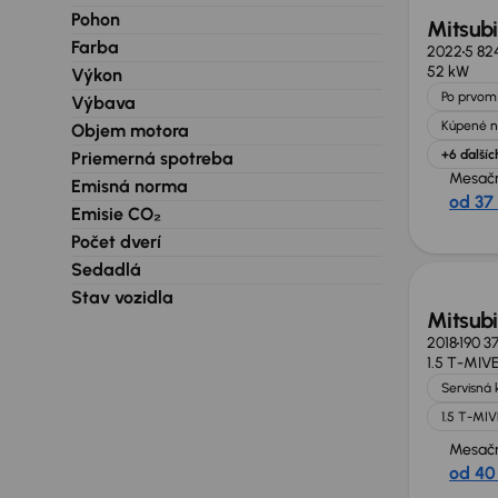
Pohon
Mitsubi
Farba
2022
5 82
52 kW
Výkon
Po prvom 
Výbava
Kúpené n
Objem motora
+6 ďalšíc
Priemerná spotreba
Mesačn
Emisná norma
od 37
Emisie CO₂
Počet dverí
Sedadlá
Stav vozidla
Mitsubi
2018
190 3
1.5 T-MIV
Servisná 
1.5 T-MI
Mesačn
od 40