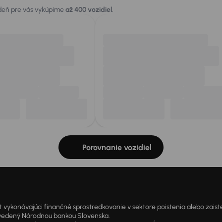
 deň pre vás vykúpime
až 400 vozidiel
.
Porovnanie vozidiel
onávajúci finančné sprostredkovanie v sektore poistenia alebo zaisten
1 vedený Národnou bankou Slovenska.