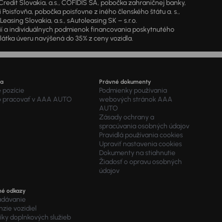
dit Slovakia, a.s., COFIDIS SA, pobočka zahraničnej banky,
oisťovňa, pobočka poisťovne z iného členského štátu a. s.,
sing Slovakia, a.s., sAutoleasing SK – s.r.o.
cií a individuálnych podmienok financovania poskytnutého
látka úveru navýšená do 35% z ceny vozidla.
ra
Právné dokumenty
 pozície
Podmienky používania
o pracovať v AAA AUTO
webových stránok AAA
AUTO
Zásady ochrany a
spracúvania osobných údajov
Pravidlá používania cookies
Upraviť nastavenia cookies
Dokumenty na stiahnutie
Žiadosť o opravu osobných
údajov
né odkazy
adávanie
zie vozidiel
ky doplnkových služieb