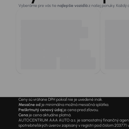
Vyberáme pre vás tie
najlepšie vozidlá
z našej ponuky. Každý
Ceny sú vrátane DPH pokiaľ nie je uvedené inak.
Mesačne od
je minimálna možná mesačná splátka.
Preškrtnutý cenový údaj
je cena pred zľavou.
Cena
je cena aktuálne platná.
AUTOCENTRUM AAA AUTO a.s. je samostatný finančný agent vyk
spotrebiteľských úverov zapísaný v registri pod číslom 20377