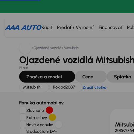
Hľadáte:
Mitsubishi
Rok od
2007
Zrušiť všetko
Kúpiť
Predať / Vymeniť
Financovať
Po
Ojazdené vozidlá
Mitsubishi
Ojazdené vozidlá Mitsubish
19 áut
Značka a model
Cena
Splátka
Mitsubishi
Rok od
2007
Zrušiť všetko
Zlacne
Ponuka automobilov
Zľavnené
Extra zľavy
Mitsubi
Nové v ponuke
2015
70 6
S odpočtom DPH