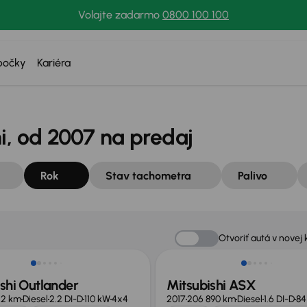
Volajte zadarmo
0800 100 100
bočky
Kariéra
i, od 2007 na predaj
Rok
Stav tachometra
Palivo
né o 500 €
Nové v ponuke
Otvoriť autá v novej 
shi Outlander
Mitsubishi ASX
42 km
Diesel
2.2 DI-D
110 kW
4x4
2017
206 890 km
Diesel
1.6 DI-D
84