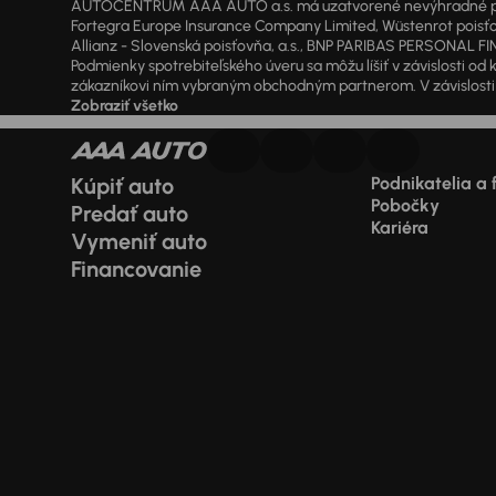
AUTOCENTRUM AAA AUTO a.s. má uzatvorené nevýhradné písomné
Fortegra Europe Insurance Company Limited, Wüstenrot poisťovň
Allianz - Slovenská poisťovňa, a.s., BNP PARIBAS PERSONAL FIN
Podmienky spotrebiteľského úveru sa môžu líšiť v závislosti 
zákazníkovi ním vybraným obchodným partnerom. V závislosti o
Zobraziť všetko
Kúpiť auto
Podnikatelia a 
Pobočky
Predať auto
Kariéra
Vymeniť auto
Financovanie