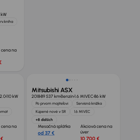
0 kW
rv.kniha
 cena na
€
Mitsubishi ASX
2.0
110 kW
2018
89 537 km
Benzín
1.6 MIVEC
86 kW
Po prvom majiteľovi
Servisná knižka
omat
Kúpené nové v SR
1.6 MIVEC
+8 ďalších
 cena na
Mesačná splátka
Akciová cena na
úver
od 37 €
 €
10 700 €