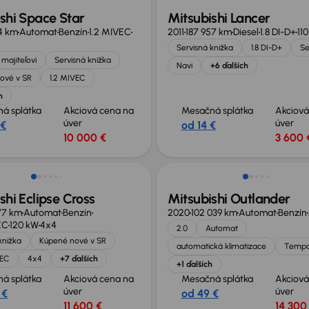
shi Space Star
Mitsubishi Lancer
4 km
Automat
Benzín
1.2 MIVEC
2011
187 957 km
Diesel
1.8 DI-D+
11
Servisná knižka
1.8 DI-D+
Se
majiteľovi
Servisná knižka
Navi
+6 ďalších
ové v SR
1.2 MIVEC
h
á splátka
Akciová cena na
Mesačná splátka
Akciová
úver
úver
 €
od 14 €
10 000 €
3 600 
shi Eclipse Cross
Mitsubishi Outlander
77 km
Automat
Benzín
2020
102 039 km
Automat
Benzín
EC
120 kW
4x4
2.0
Automat
knižka
Kúpené nové v SR
automatická klimatizace
Temp
VEC
4x4
+7 ďalších
+1 ďalších
á splátka
Akciová cena na
Mesačná splátka
Akciová
úver
úver
 €
od 49 €
11 600 €
14 300