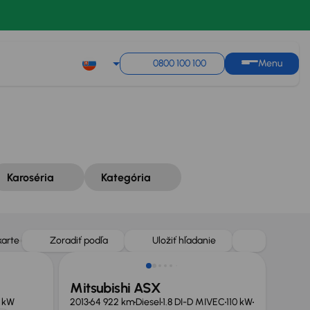
Zoradiť podľa
Uložiť hľadanie
0800 100 100
Menu
Karoséria
Kategória
karte
Zoradiť podľa
Uložiť hľadanie
Mitsubishi ASX
 kW
2013
64 922 km
Diesel
1.8 DI-D MIVEC
110 kW