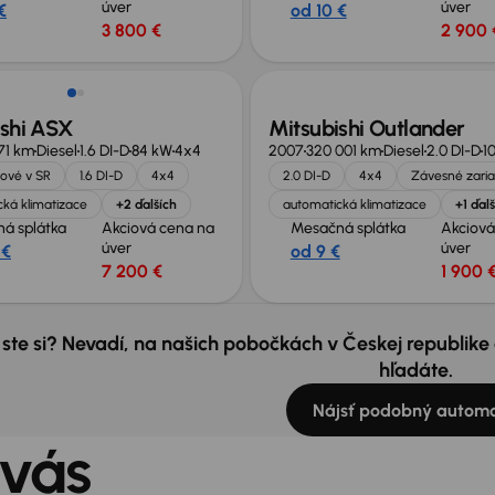
úver
úver
€
od 10 €
3 800 €
2 900 
Nové v ponuke
ishi ASX
Mitsubishi Outlander
71 km
Diesel
1.6 DI-D
84 kW
4x4
2007
320 001 km
Diesel
2.0 DI-D
1
ové v SR
1.6 DI-D
4x4
2.0 DI-D
4x4
Závesné zari
ká klimatizace
+2 ďalších
automatická klimatizace
+1 ďal
á splátka
Akciová cena na
Mesačná splátka
Akciová
úver
úver
 €
od 9 €
7 200 €
1 900 
 ste si? Nevadí, na našich pobočkách v Českej republik
hľadáte.
Nájsť podobný automo
 vás