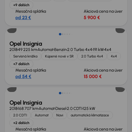
+9 ďalších
Mesačná splátka
Akciová cena na úver
od 23 €
5 900 €
Zlacnené o 1 000 €
Opel Insignia
2018
49 225 km
Automat
Benzín
2.0 Turbo 4x4
191 kW
4x4
Servisná knižka
Kúpené nové v SR
2.0 Turbo 4x4
4x4
+7 ďalších
Mesačná splátka
Akciová cena na úver
od 54 €
15 000 €
Opel Insignia
2018
168 707 km
Automat
Diesel
2.0 CDTI
125 kW
2.0 CDTI
Automat
Navi
automatická klimatizace
+2 ďalších
Mesačná splátka
Akciová cena na úver