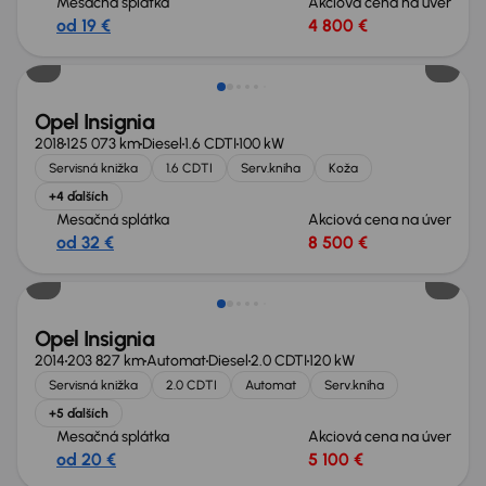
Mesačná splátka
Akciová cena na úver
od 19 €
4 800 €
Zlacnené o 500 €
Opel Insignia
2018
125 073 km
Diesel
1.6 CDTI
100 kW
Servisná knižka
1.6 CDTI
Serv.kniha
Koža
+4 ďalších
Mesačná splátka
Akciová cena na úver
od 32 €
8 500 €
Zlacnené o 500 €
Opel Insignia
2014
203 827 km
Automat
Diesel
2.0 CDTI
120 kW
Servisná knižka
2.0 CDTI
Automat
Serv.kniha
+5 ďalších
Mesačná splátka
Akciová cena na úver
od 20 €
5 100 €