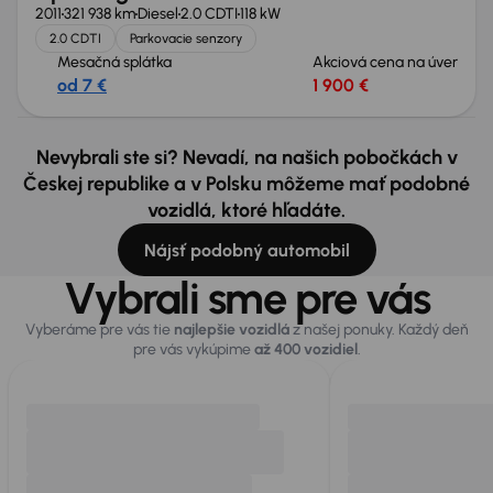
2011
321 938 km
Diesel
2.0 CDTI
118 kW
2.0 CDTI
Parkovacie senzory
Mesačná splátka
Akciová cena na úver
od 7 €
1 900 €
Nevybrali ste si? Nevadí, na našich pobočkách v
Českej republike a v Polsku môžeme mať podobné
vozidlá, ktoré hľadáte.
Nájsť podobný automobil
Vybrali sme pre vás
Vyberáme pre vás tie
najlepšie vozidlá
z našej ponuky. Každý deň
pre vás vykúpime
až 400 vozidiel
.