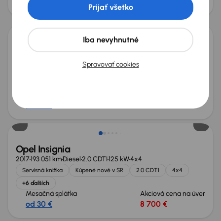
od 26 €
7 400 €
Prijať všetko
Iba nevyhnutné
Opel Insignia
2020
72 399 km
Automat
Benzín
1.5 Turbo
121 kW
Spravovať cookies
Po prvom majiteľovi
Servisná knižka
Kúpené nové v SR
1.5 Turbo
+8 ďalších
Mesačná splátka
Akciová cena na úver
od 43 €
12 500 €
Opel Insignia
2017
193 051 km
Diesel
2.0 CDTI
125 kW
4x4
Servisná knižka
Kúpené nové v SR
2.0 CDTI
4x4
+6 ďalších
Mesačná splátka
Akciová cena na úver
od 30 €
8 700 €