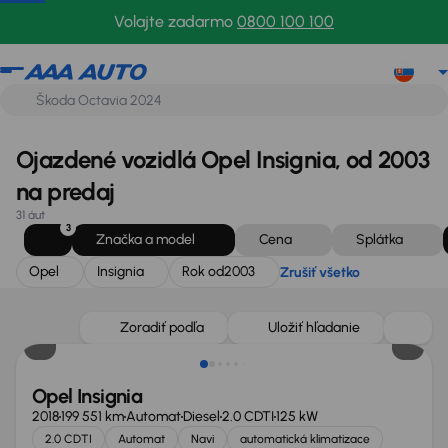
Opel
Insignia
Rok od
2003
Zrušiť všetko
Volajte zadarmo
0800 100 100
Ojazdené vozidlá Opel Insignia, od 2003
na predaj
31 áut
3
Značka a model
Cena
Splátka
Opel
Insignia
Rok od
2003
Zrušiť všetko
Zlacnené o 1 400 €
Zoradiť podľa
Uložiť hľadanie
Opel Insignia
2018
199 551 km
Automat
Diesel
2.0 CDTI
125 kW
2.0 CDTI
Automat
Navi
automatická klimatizace