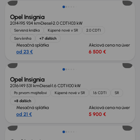
Opel Insignia
2014
195 934 km
Diesel
2.0 CDTI
103 kW
Servisná knižka
Kúpené nové v SR
2.0 CDTI
Serv.kniha
+7 ďalších
Mesačná splátka
Akciová cena na úver
od 23 €
6 500 €
Opel Insignia
2016
149 531 km
Diesel
1.6 CDTI
100 kW
Po prvom majiteľovi
Kúpené nové v SR
1.6 CDTI
SR
+8 ďalších
Mesačná splátka
Akciová cena na úver
od 21 €
5 900 €