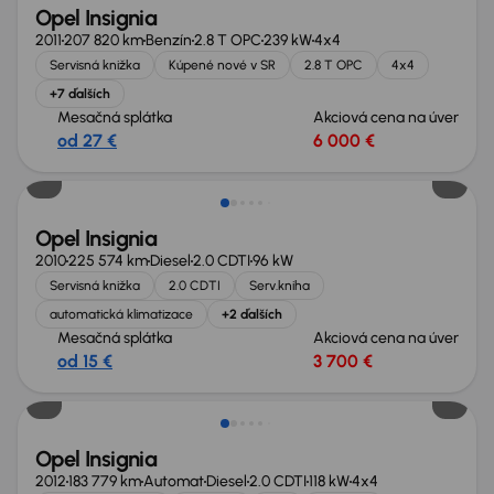
Opel Insignia
2011
207 820 km
Benzín
2.8 T OPC
239 kW
4x4
Servisná knižka
Kúpené nové v SR
2.8 T OPC
4x4
+7 ďalších
Mesačná splátka
Akciová cena na úver
od 27 €
6 000 €
Opel Insignia
2010
225 574 km
Diesel
2.0 CDTI
96 kW
Servisná knižka
2.0 CDTI
Serv.kniha
automatická klimatizace
+2 ďalších
Mesačná splátka
Akciová cena na úver
od 15 €
3 700 €
Zlacnené o 1 300 €
Opel Insignia
2012
183 779 km
Automat
Diesel
2.0 CDTI
118 kW
4x4