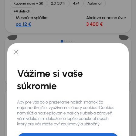
Kúpené nové v SR
2.0 CDTI
4x4
Automat
+4 ďalších
Mesačná splátka
Akciová cena na úver
od 12 €
3 400 €
Opel Insignia
2009
246 568 km
Diesel
2.0 CDTI
96 kW
2.0 CDTI
automatická klimatizace
Parkovacie senzory
Vážime si vaše
Mesačná splátka
Akciová cena na úver
od 10 €
2 600 €
súkromie
Aby pre vás bolo prezeranie našich stránok čo
Opel Insignia
najpohodlnejšie, využívame súbory cookies. Cookies
2016
174 532 km
Automat
Diesel
2.0 CDTI
125 kW
4x4
nám slúžia na zlepšovanie našich služieb a zároveň
Servisná knižka
Kúpené nové v SR
2.0 CDTI
4x4
vám vďaka nim dokážeme lepšie ponúknuť obsah,
ktorý pre vás môže byť zaujímavý a užitočný.
+7 ďalších
Mesačná splátka
Akciová cena na úver