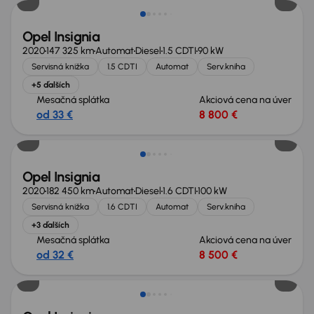
Opel Insignia
2020
147 325 km
Automat
Diesel
1.5 CDTI
90 kW
Servisná knižka
1.5 CDTI
Automat
Serv.kniha
+5 ďalších
Mesačná splátka
Akciová cena na úver
od 33 €
8 800 €
Opel Insignia
2020
182 450 km
Automat
Diesel
1.6 CDTI
100 kW
Servisná knižka
1.6 CDTI
Automat
Serv.kniha
+3 ďalších
Mesačná splátka
Akciová cena na úver
od 32 €
8 500 €