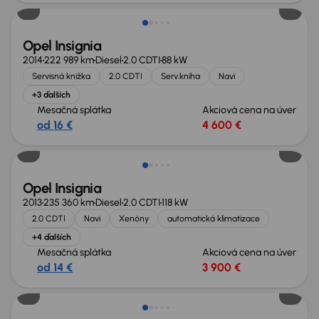
Opel Insignia
2014
222 989 km
Diesel
2.0 CDTI
88 kW
Servisná knižka
2.0 CDTI
Serv.kniha
Navi
+3 ďalších
Mesačná splátka
Akciová cena na úver
od 16 €
4 600 €
Zlacnené o 600 €
Opel Insignia
2013
235 360 km
Diesel
2.0 CDTI
118 kW
2.0 CDTI
Navi
Xenóny
automatická klimatizace
+4 ďalších
Mesačná splátka
Akciová cena na úver
od 14 €
3 900 €