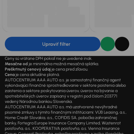
Upraviť filter
Ceny sú vrátane DPH pokiaľ nie je uvedené inak.
Mesačne od
je minimálna možná mesačná splátka.
Preškrtnutý cenový údaj
je cena pred zľavou.
Cena
je cena aktuálne platná.
AUTOCENTRUM AAA AUTO a.s. je samostatný finančný agent
vykonávajúci finančné sprostredkovanie v sektore poistenia alebo
zaistenia a sektore poskytovania úverov, úverov na bývanie a
spotrebiteľských úverov zapísaný v registri pod číslom 203771
vedený Národnou bankou Slovenska.
AUTOCENTRUM AAA AUTO a.s. má uzatvorené nevýhradné
písomné zmluvy s týmito finančnými inštitúciami: VÚB Leasing, a.s.,
Home Credit Slovakia, a.s., COFIDIS SA, pobočka zahraničnej
banky, Fortegra Europe Insurance Company Limited, Wüstenrot
poisťovňa, a.s., KOOPERATIVA poisťovňa, a.s. Vienna Insurance
Group, Generali Poisťovňa, pobočka poisťovne z iného členského