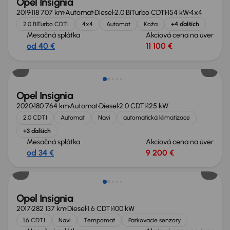
Opel Insignia
2019
118 707 km
Automat
Diesel
2.0 BiTurbo CDTI
154 kW
4x4
2.0 BiTurbo CDTI
4x4
Automat
Koža
+4 ďalších
Mesačná splátka
Akciová cena na úver
od 40 €
11 100 €
Zlacnené o 900 €
Opel Insignia
2020
180 764 km
Automat
Diesel
2.0 CDTI
125 kW
2.0 CDTI
Automat
Navi
automatická klimatizace
+3 ďalších
Mesačná splátka
Akciová cena na úver
od 34 €
9 200 €
Opel Insignia
2017
282 137 km
Diesel
1.6 CDTI
100 kW
1.6 CDTI
Navi
Tempomat
Parkovacie senzory