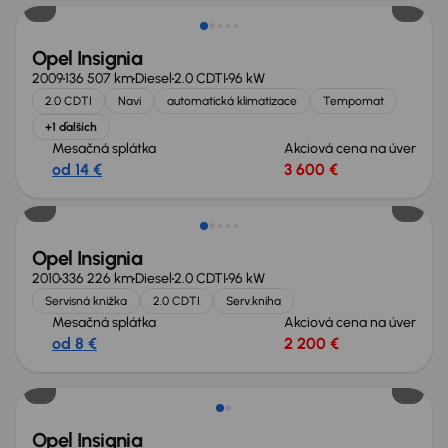
Opel Insignia
2009
136 507 km
Diesel
2.0 CDTI
96 kW
2.0 CDTI
Navi
automatická klimatizace
Tempomat
+1 ďalších
Mesačná splátka
Akciová cena na úver
od 14 €
3 600 €
Opel Insignia
2010
336 226 km
Diesel
2.0 CDTI
96 kW
Servisná knižka
2.0 CDTI
Serv.kniha
Mesačná splátka
Akciová cena na úver
od 8 €
2 200 €
Opel Insignia