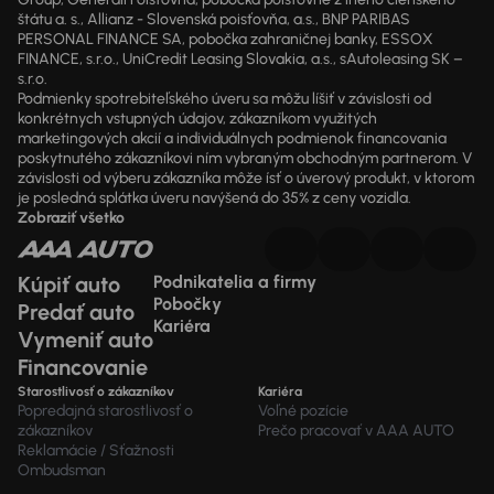
štátu a. s., Allianz - Slovenská poisťovňa, a.s., BNP PARIBAS
PERSONAL FINANCE SA, pobočka zahraničnej banky, ESSOX
FINANCE, s.r.o., UniCredit Leasing Slovakia, a.s., sAutoleasing SK –
s.r.o.
Podmienky spotrebiteľského úveru sa môžu líšiť v závislosti od
konkrétnych vstupných údajov, zákazníkom využitých
marketingových akcií a individuálnych podmienok financovania
poskytnutého zákazníkovi ním vybraným obchodným partnerom. V
závislosti od výberu zákazníka môže ísť o úverový produkt, v ktorom
je posledná splátka úveru navýšená do 35% z ceny vozidla.
Zobraziť všetko
Kúpiť auto
Podnikatelia a firmy
Pobočky
Predať auto
Kariéra
Vymeniť auto
Financovanie
Starostlivosť o zákazníkov
Kariéra
Popredajná starostlivosť o
Voľné pozície
zákazníkov
Prečo pracovať v AAA AUTO
Reklamácie / Sťažnosti
Ombudsman