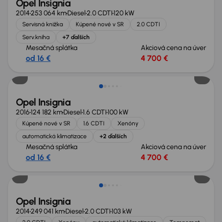
Opel Insignia
2014
253 064 km
Diesel
2.0 CDTI
120 kW
Servisná knižka
Kúpené nové v SR
2.0 CDTI
Serv.kniha
+7 ďalších
Mesačná splátka
Akciová cena na úver
od 16 €
4 700 €
Opel Insignia
2016
124 182 km
Diesel
1.6 CDTI
100 kW
Kúpené nové v SR
1.6 CDTI
Xenóny
automatická klimatizace
+2 ďalších
Mesačná splátka
Akciová cena na úver
od 16 €
4 700 €
Opel Insignia
2014
249 041 km
Diesel
2.0 CDTI
103 kW