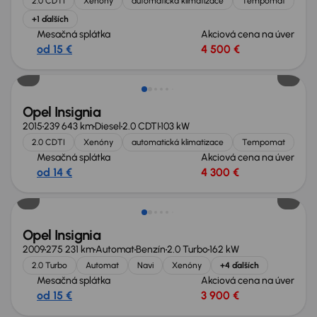
2.0 CDTI
Xenóny
automatická klimatizace
Tempomat
+1 ďalších
Mesačná splátka
Akciová cena na úver
od 15 €
4 500 €
Opel Insignia
2015
239 643 km
Diesel
2.0 CDTI
103 kW
2.0 CDTI
Xenóny
automatická klimatizace
Tempomat
Mesačná splátka
Akciová cena na úver
od 14 €
4 300 €
Opel Insignia
2009
275 231 km
Automat
Benzín
2.0 Turbo
162 kW
2.0 Turbo
Automat
Navi
Xenóny
+4 ďalších
Mesačná splátka
Akciová cena na úver
od 15 €
3 900 €