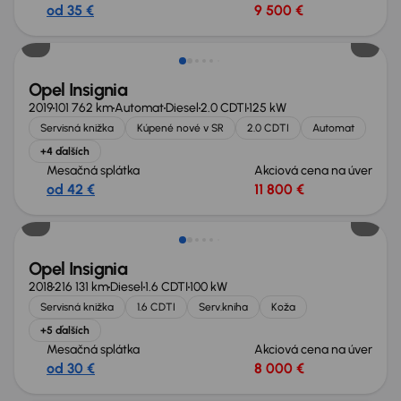
od 35 €
9 500 €
Opel Insignia
2019
101 762 km
Automat
Diesel
2.0 CDTI
125 kW
Servisná knižka
Kúpené nové v SR
2.0 CDTI
Automat
+4 ďalších
Mesačná splátka
Akciová cena na úver
od 42 €
11 800 €
Opel Insignia
2018
216 131 km
Diesel
1.6 CDTI
100 kW
Servisná knižka
1.6 CDTI
Serv.kniha
Koža
+5 ďalších
Mesačná splátka
Akciová cena na úver
od 30 €
8 000 €
Zlacnené o 1 200 €