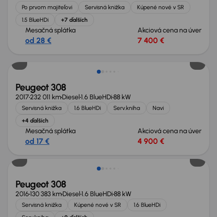
Po prvom majiteľovi
Servisná knižka
Kúpené nové v SR
1.5 BlueHDi
+7 ďalších
Mesačná splátka
Akciová cena na úver
od 28 €
7 400 €
Peugeot 308
2017
232 011 km
Diesel
1.6 BlueHDi
88 kW
Servisná knižka
1.6 BlueHDi
Serv.kniha
Navi
+4 ďalších
Mesačná splátka
Akciová cena na úver
od 17 €
4 900 €
Peugeot 308
2016
130 383 km
Diesel
1.6 BlueHDi
88 kW
Servisná knižka
Kúpené nové v SR
1.6 BlueHDi