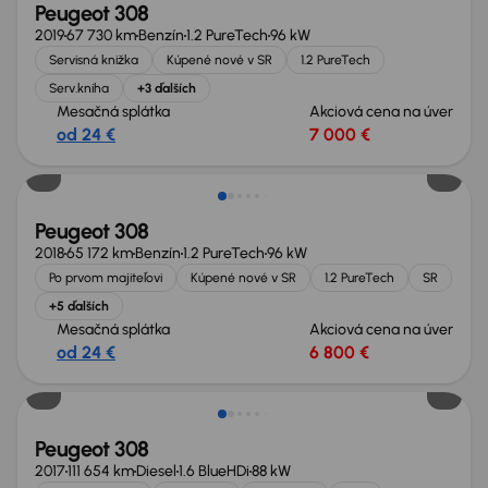
Peugeot 308
2019
67 730 km
Benzín
1.2 PureTech
96 kW
Servisná knižka
Kúpené nové v SR
1.2 PureTech
Serv.kniha
+3 ďalších
Mesačná splátka
Akciová cena na úver
od 24 €
7 000 €
Peugeot 308
2018
65 172 km
Benzín
1.2 PureTech
96 kW
Po prvom majiteľovi
Kúpené nové v SR
1.2 PureTech
SR
+5 ďalších
Mesačná splátka
Akciová cena na úver
od 24 €
6 800 €
Peugeot 308
2017
111 654 km
Diesel
1.6 BlueHDi
88 kW