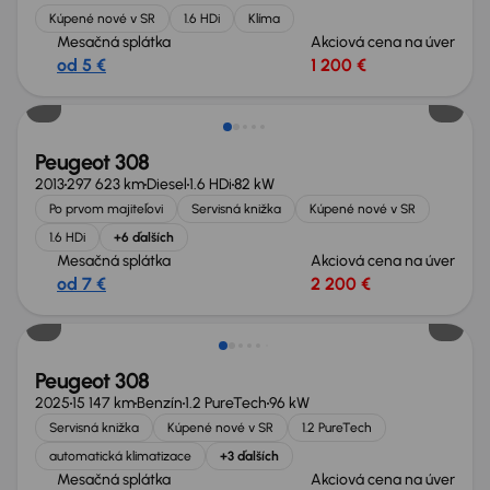
Kúpené nové v SR
1.6 HDi
Klíma
Mesačná splátka
Akciová cena na úver
od 5 €
1 200 €
Peugeot 308
2013
297 623 km
Diesel
1.6 HDi
82 kW
Po prvom majiteľovi
Servisná knižka
Kúpené nové v SR
1.6 HDi
+6 ďalších
Mesačná splátka
Akciová cena na úver
od 7 €
2 200 €
Peugeot 308
2025
15 147 km
Benzín
1.2 PureTech
96 kW
Servisná knižka
Kúpené nové v SR
1.2 PureTech
automatická klimatizace
+3 ďalších
Mesačná splátka
Akciová cena na úver