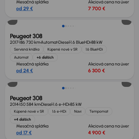
Mesačná splátka
Akciová cena na úver
od 29 €
7 700 €
Peugeot 308
2017
186 730 km
Automat
Diesel
1.6 BlueHDi
88 kW
Servisná knižka
Kúpené nové v SR
1.6 BlueHDi
Automat
+6 ďalších
Mesačná splátka
Akciová cena na úver
od 24 €
6 300 €
Peugeot 308
2014
150 584 km
Diesel
1.6 e-HDi
85 kW
Kúpené nové v SR
1.6 e-HDi
Navi
Tempomat
+4 ďalších
Mesačná splátka
Akciová cena na úver
od 17 €
4 900 €
Zlacnené o 500 €