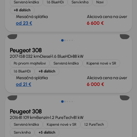
Servisná knižka
1.6 BlueHDi
Serv.kniha
Navi
+8 ďalších
Mesačná splátka
Akciová cena na úver
od 23 €
6 600 €
Možnosť odpočtu DPH
Peugeot 308
2017
158 032 km
Diesel
1.6 BlueHDi
88 kW
Po prvom majiteľovi
Servisná knižka
Kúpené nové v SR
1.6 BlueHDi
+8 ďalších
Mesačná splátka
Akciová cena na úver
od 21 €
6 000 €
Peugeot 308
2016
81 109 km
Benzín
1.2 PureTech
81 kW
Servisná knižka
Kúpené nové v SR
1.2 PureTech
Serv.kniha
+5 ďalších