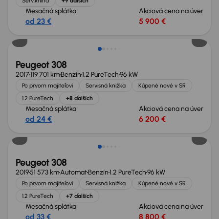
Serv.kniha
+9 ďalších
Mesačná splátka
Akciová cena na úver
od 23 €
5 900 €
Peugeot 308
2017
119 701 km
Benzín
1.2 PureTech
96 kW
Po prvom majiteľovi
Servisná knižka
Kúpené nové v SR
1.2 PureTech
+8 ďalších
Mesačná splátka
Akciová cena na úver
od 24 €
6 200 €
Peugeot 308
2019
51 573 km
Automat
Benzín
1.2 PureTech
96 kW
Po prvom majiteľovi
Servisná knižka
Kúpené nové v SR
1.2 PureTech
+7 ďalších
Mesačná splátka
Akciová cena na úver
od 33 €
8 800 €