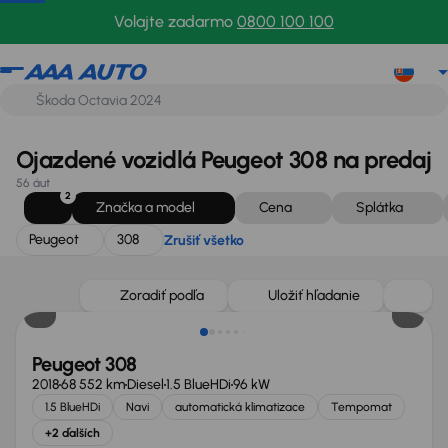
Peugeot
308
Zrušiť všetko
Volajte zadarmo
0800 100 100
Ojazdené vozidlá Peugeot 308 na predaj
56 áut
2
Značka a model
Cena
Splátka
Peugeot
308
Zrušiť všetko
Zlacnené o 1 800 €
Zoradiť podľa
Uložiť hľadanie
Peugeot 308
2018
68 552 km
Diesel
1.5 BlueHDi
96 kW
1.5 BlueHDi
Navi
automatická klimatizace
Tempomat
+2 ďalších