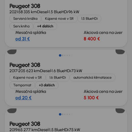
Peugeot 308
2021
58 335 km
Diesel
1.5 BlueHDi
96 kW
Servisná knižka
Kúpené nové v SR
1.5 BlueHDi
Serv.kniha
+4 ďalších
Mesačná splátka
Akciová cena na úver
od 31 €
8 400 €
Zlacnené o 500 €
Peugeot 308
2017
205 623 km
Diesel
1.6 BlueHDi
73 kW
Kúpené nové v SR
1.6 BlueHDi
automatická klimatizace
Tempomat
+3 ďalších
Mesačná splátka
Akciová cena na úver
od 20 €
5 100 €
Peugeot 308
2019
65 277 km
Diesel
1.5 BlueHDi
75 kW