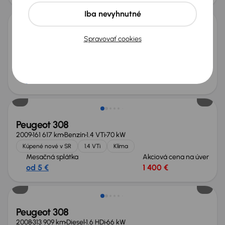
Iba nevyhnutné
Peugeot 308
Spravovať cookies
2008
187 178 km
Benzín
1.4 VTi
70 kW
Kúpené nové v SR
1.4 VTi
Klíma
Mesačná splátka
Akciová cena na úver
od 6 €
1 500 €
Peugeot 308
2009
161 617 km
Benzín
1.4 VTi
70 kW
Kúpené nové v SR
1.4 VTi
Klíma
Mesačná splátka
Akciová cena na úver
od 5 €
1 400 €
Nové v ponuke
Peugeot 308
2008
313 909 km
Diesel
1.6 HDi
66 kW