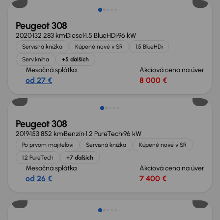
Peugeot 308
2020
132 283 km
Diesel
1.5 BlueHDi
96 kW
Servisná knižka
Kúpené nové v SR
1.5 BlueHDi
Serv.kniha
+5 ďalších
Mesačná splátka
Akciová cena na úver
od 27 €
8 000 €
Peugeot 308
2019
153 852 km
Benzín
1.2 PureTech
96 kW
Po prvom majiteľovi
Servisná knižka
Kúpené nové v SR
1.2 PureTech
+7 ďalších
Mesačná splátka
Akciová cena na úver
od 26 €
7 400 €
Zlacnené o 1 700 €