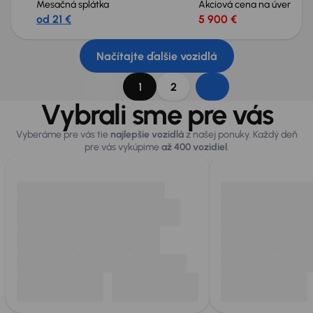
Mesačná splátka
Akciová cena na úver
od 21 €
5 900 €
Načítajte ďalšie vozidlá
1
2
Vybrali sme pre vás
Vyberáme pre vás tie
najlepšie vozidlá
z našej ponuky. Každý deň
pre vás vykúpime
až 400 vozidiel
.