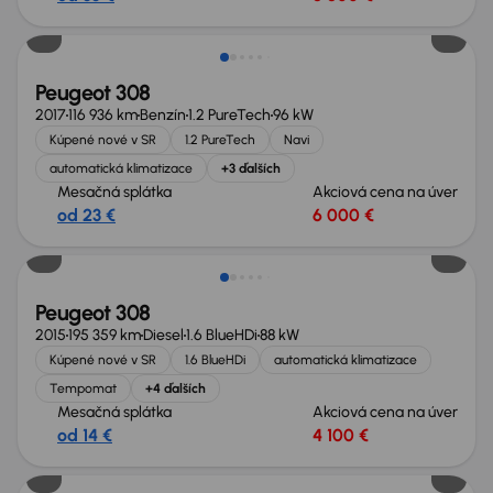
Zlacnené o 1 000 €
Peugeot 308
2017
116 936 km
Benzín
1.2 PureTech
96 kW
Kúpené nové v SR
1.2 PureTech
Navi
automatická klimatizace
+3 ďalších
Mesačná splátka
Akciová cena na úver
od 23 €
6 000 €
Peugeot 308
2015
195 359 km
Diesel
1.6 BlueHDi
88 kW
Kúpené nové v SR
1.6 BlueHDi
automatická klimatizace
Tempomat
+4 ďalších
Mesačná splátka
Akciová cena na úver
od 14 €
4 100 €
Zlacnené o 600 €