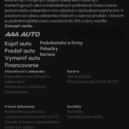
konkrétnych vstupných údajov, zákazníkom využitých
marketingových akcií a individuálnych podmienok financovania
poskytnutého zákazníkovi ním vybraným obchodným partnerom. V
závislosti od výberu zákazníka môže ísť o úverový produkt, v ktorom
je posledná splátka úveru navýšená do 35% z ceny vozidla.
Zobraziť všetko
Kúpiť auto
Podnikatelia a firmy
Pobočky
Predať auto
Kariéra
Vymeniť auto
Financovanie
Starostlivosť o zákazníkov
Kariéra
Popredajná starostlivosť o
Voľné pozície
zákazníkov
Prečo pracovať v AAA AUTO
Reklamácie / Sťažnosti
Ombudsman
Právné dokumenty
Kontakty
Podmienky používania
Kontakty
webových stránok AAA AUTO
Kontakty pre média
Zásady ochrany a spracúvania
osobných údajov