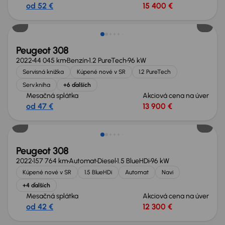
od 52 €
15 400 €
Peugeot 308
2022
44 045 km
Benzín
1.2 PureTech
96 kW
Servisná knižka
Kúpené nové v SR
1.2 PureTech
Serv.kniha
+6 ďalších
Mesačná splátka
Akciová cena na úver
od 47 €
13 900 €
Peugeot 308
2022
157 764 km
Automat
Diesel
1.5 BlueHDi
96 kW
Kúpené nové v SR
1.5 BlueHDi
Automat
Navi
+4 ďalších
Mesačná splátka
Akciová cena na úver
od 42 €
12 300 €