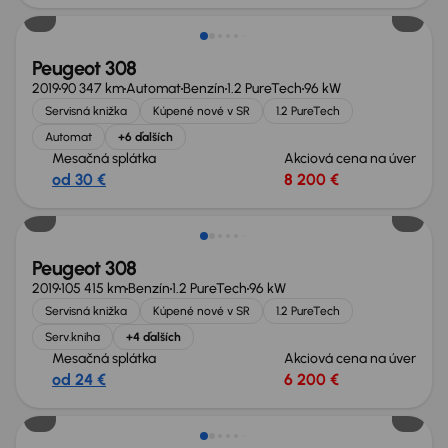
Peugeot 308
2019
90 347 km
Automat
Benzín
1.2 PureTech
96 kW
Servisná knižka
Kúpené nové v SR
1.2 PureTech
Automat
+6 ďalších
Mesačná splátka
Akciová cena na úver
od 30 €
8 200 €
Zlacnené o 2 000 €
Peugeot 308
2019
105 415 km
Benzín
1.2 PureTech
96 kW
Servisná knižka
Kúpené nové v SR
1.2 PureTech
Serv.kniha
+4 ďalších
Mesačná splátka
Akciová cena na úver
od 24 €
6 200 €
Zlacnené o 1 100 €