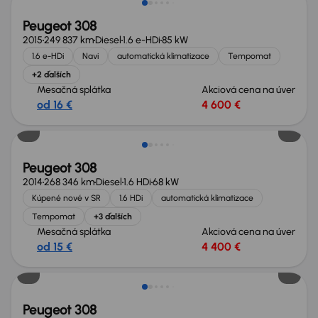
Peugeot 308
2015
249 837 km
Diesel
1.6 e-HDi
85 kW
1.6 e-HDi
Navi
automatická klimatizace
Tempomat
+2 ďalších
Mesačná splátka
Akciová cena na úver
od 16 €
4 600 €
Peugeot 308
2014
268 346 km
Diesel
1.6 HDi
68 kW
Kúpené nové v SR
1.6 HDi
automatická klimatizace
Tempomat
+3 ďalších
Mesačná splátka
Akciová cena na úver
od 15 €
4 400 €
Zlacnené o 500 €
Peugeot 308