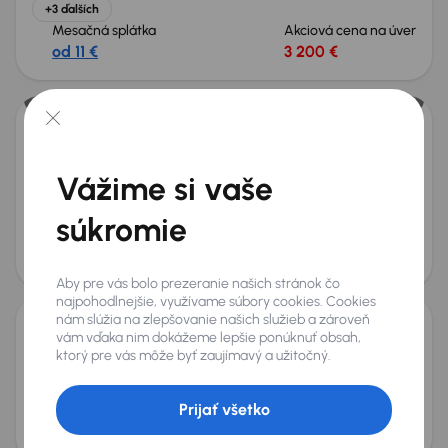
+3 ďalších
Mesačná splátka
Akciová cena na úver
od 11 €
3 200 €
Peugeot 308
2012
275 770 km
Diesel
1.6 HDi
82 kW
Vážime si vaše
1.6 HDi
7 Miest
automatická klimatizace
Parkovacie senzory
súkromie
Mesačná splátka
Akciová cena na úver
od 9 €
2 600 €
Aby pre vás bolo prezeranie našich stránok čo
najpohodlnejšie, využívame súbory cookies. Cookies
nám slúžia na zlepšovanie našich služieb a zároveň
vám vďaka nim dokážeme lepšie ponúknuť obsah,
Peugeot 308
ktorý pre vás môže byť zaujímavý a užitočný.
2008
157 093 km
Benzín
1.6 VTi
88 kW
1.6 VTi
Prijať všetko
Mesačná splátka
Akciová cena na úver
od 8 €
2 100 €
Zlacnené o 1 000 €