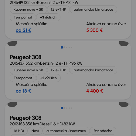
2016
89 132 km
Benzín
1.2 e-THP
81 kW
Kúpené nové v SR
1.2 e-THP
automatická klimatizace
Tempomat
+3 ďalších
Mesačná splátka
Akciová cena na úver
od 21 €
5 300 €
Peugeot 308
2015
137 552 km
Benzín
1.2 e-THP
96 kW
Kúpené nové v SR
1.2 e-THP
automatická klimatizace
Tempomat
+2 ďalších
Mesačná splátka
Akciová cena na úver
od 18 €
4 400 €
Peugeot 308
2012
158 858 km
Diesel
1.6 HDi
82 kW
1.6 HDi
Navi
automatická klimatizace
Pan.střecha