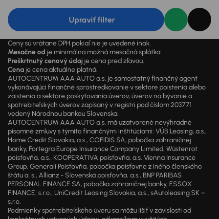
Upraviť filter
Ceny sú vrátane DPH pokiaľ nie je uvedené inak.
Mesačne od
je minimálna možná mesačná splátka.
Preškrtnutý cenový údaj
je cena pred zľavou.
Cena
je cena aktuálne platná.
AUTOCENTRUM AAA AUTO a.s. je samostatný finančný agent
vykonávajúci finančné sprostredkovanie v sektore poistenia alebo
zaistenia a sektore poskytovania úverov, úverov na bývanie a
spotrebiteľských úverov zapísaný v registri pod číslom 203771
vedený Národnou bankou Slovenska.
AUTOCENTRUM AAA AUTO a.s. má uzatvorené nevýhradné
písomné zmluvy s týmito finančnými inštitúciami: VÚB Leasing, a.s.,
Home Credit Slovakia, a.s., COFIDIS SA, pobočka zahraničnej
banky, Fortegra Europe Insurance Company Limited, Wüstenrot
poisťovňa, a.s., KOOPERATIVA poisťovňa, a.s. Vienna Insurance
Group, Generali Poisťovňa, pobočka poisťovne z iného členského
štátu a. s., Allianz - Slovenská poisťovňa, a.s., BNP PARIBAS
PERSONAL FINANCE SA, pobočka zahraničnej banky, ESSOX
FINANCE, s.r.o., UniCredit Leasing Slovakia, a.s., sAutoleasing SK –
s.r.o.
Podmienky spotrebiteľského úveru sa môžu líšiť v závislosti od