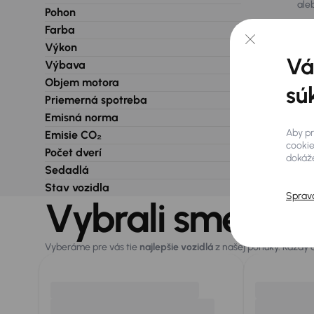
ale
Pohon
Farba
Výkon
Vá
Výbava
Objem motora
sú
Priemerná spotreba
Emisná norma
Aby pr
Emisie CO₂
cookie
Počet dverí
dokáže
Sedadlá
Stav vozidla
Sprav
Vybrali sme pre
Vyberáme pre vás tie
najlepšie vozidlá
z našej ponuky. Každý