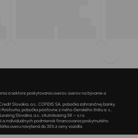
ia a sektore poskytovania úverov, úverov na bývanie a
dit Slovakia, a.s., COFIDIS SA, pobočka zahraničnej banky,
oisťovňa, pobočka poisťovne z iného členského štátu a. s.,
sing Slovakia, a.s., sAutoleasing SK – s.r.o.
cií a individuálnych podmienok financovania poskytnutého
látka úveru navýšená do 35% z ceny vozidla.