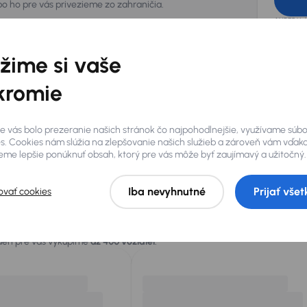
bo ho pre vás privezieme zo zahraničia.
AURES Hold
uchovávať 
spracovan
žime si vaše
kromie
e vás bolo prezeranie našich stránok čo najpohodlnejšie, využívame súb
s. Cookies nám slúžia na zlepšovanie našich služieb a zároveň vám vďak
me lepšie ponúknuť obsah, ktorý pre vás môže byť zaujímavý a užitočný.
Iba nevyhnutné
Prijať všet
ovať cookies
 vás
 deň pre vás vykúpime
až 400 vozidiel
.