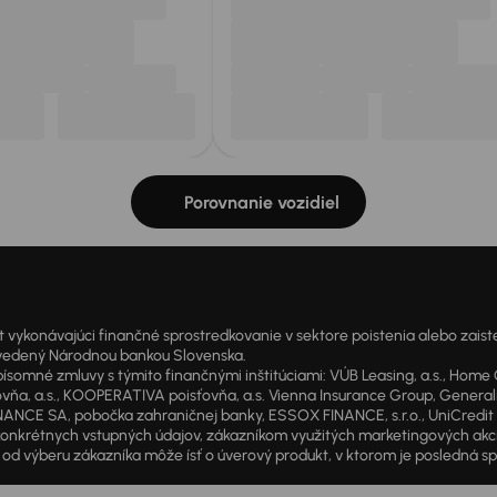
Porovnanie vozidiel
onávajúci finančné sprostredkovanie v sektore poistenia alebo zaisten
1 vedený Národnou bankou Slovenska.
 zmluvy s týmito finančnými inštitúciami: VÚB Leasing, a.s., Home Cre
a, a.s., KOOPERATIVA poisťovňa, a.s. Vienna Insurance Group, Generali P
ANCE SA, pobočka zahraničnej banky, ESSOX FINANCE, s.r.o., UniCredit Lea
od konkrétnych vstupných údajov, zákazníkom využitých marketingových ak
d výberu zákazníka môže ísť o úverový produkt, v ktorom je posledná sp