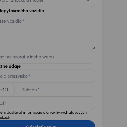
ybrať značku a model
dopytovaného vozidla
šte vozidlo
*
z na inzerát z iného webu
ktné údaje
o a priezvisko
*
Telefón
*
+421
ail
*
em dostávať informácie o atraktívnych zľavových
ukách