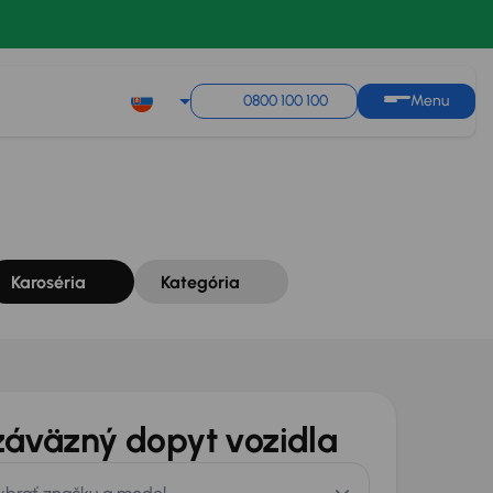
Zoradiť podľa
Uložiť hľadanie
0800 100 100
Menu
Karoséria
Kategória
áväzný dopyt vozidla