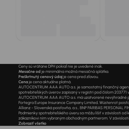
Ceny sú vrátane DPH pokiaľ nie je uvedené inak.
Mesačne od
je minimálna možná mesačná splátka.
Preškrtnutý cenový údaj
je cena pred zľavou.
Cena
je cena aktuálne platná.
AUTOCENTRUM AAA AUTO a.s. je samostatný finančný agent vyk
spotrebiteľských úverov zapísaný v registri pod číslom 20377
AUTOCENTRUM AAA AUTO a.s. má uzatvorené nevýhradné písomné
Fortegra Europe Insurance Company Limited, Wüstenrot poisťovň
Allianz - Slovenská poisťovňa, a.s., BNP PARIBAS PERSONAL FIN
Podmienky spotrebiteľského úveru sa môžu líšiť v závislosti 
zákazníkovi ním vybraným obchodným partnerom. V závislosti o
Zobraziť všetko