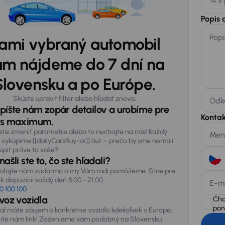
V
Popis 
Popí
ami vybraný automobil
m nájdeme do 7 dní na
Slovensku a po Európe.
Skúste upraviť filter alebo hľadať znova.
Odka
píšte nám zopár detailov a urobíme pre
Konta
s maximum.
ste zmeniť parametre alebo to nechajte na nás! Každý
Men
 vykúpime [[dailyCarsBuy-sk]] áut – prečo by sme nemali
úpiť práve to vaše?
ašli ste to, čo ste hľadali?
olajte nám zadarmo a my Vám radi pomôžeme. Sme pre
k dispozícii každý deň 8:00 - 21:00.
E-m
0 100 100
voz vozidla
Chc
pon
iaľ máte záujem o konkrétne vozidlo kdekoľvek v Európe,
lite nám link! Zoženieme vám podobný na Slovensku