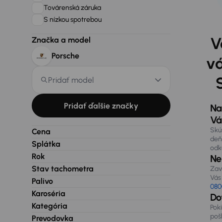
Továrenská záruka
S nízkou spotrebou
V
Značka a model
Porsche
vá
Pridať model
Pridať ďalšie značky
Na
Vá
Skú
Cena
deň
Splátka
odk
Rok
Nen
Stav tachometra
Zav
Vás 
Palivo
080
Karoséria
Do
Kategória
Pok
poš
Prevodovka