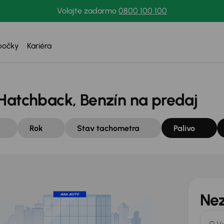
Volajte zadarmo
0800 100 100
bočky
Kariéra
Hatchback, Benzín na predaj
Rok
Stav tachometra
Palivo
Nez