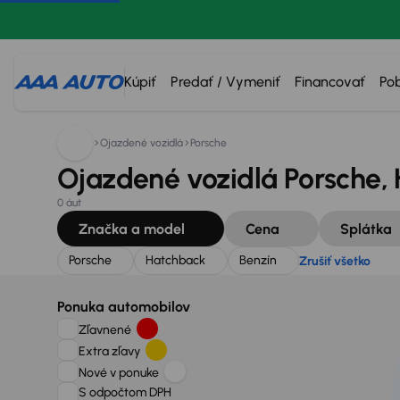
Hľadáte:
Porsche
Hatchback
Benzín
Zrušiť všetko
Kúpiť
Predať / Vymeniť
Financovať
Po
Ojazdené vozidlá
Porsche
Ojazdené vozidlá Porsche, 
0 áut
Značka a model
Cena
Splátka
Porsche
Hatchback
Benzín
Zrušiť všetko
Ponuka automobilov
Zľavnené
Extra zľavy
Nové v ponuke
S odpočtom DPH