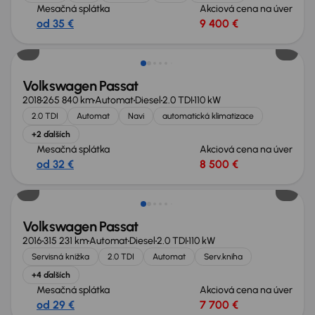
Mesačná splátka
Akciová cena na úver
od 35 €
9 400 €
Zlacnené o 1 700 €
Volkswagen Passat
2018
265 840 km
Automat
Diesel
2.0 TDI
110 kW
2.0 TDI
Automat
Navi
automatická klimatizace
+2 ďalších
Mesačná splátka
Akciová cena na úver
od 32 €
8 500 €
Nové v ponuke
Volkswagen Passat
2016
315 231 km
Automat
Diesel
2.0 TDI
110 kW
Servisná knižka
2.0 TDI
Automat
Serv.kniha
+4 ďalších
Mesačná splátka
Akciová cena na úver
od 29 €
7 700 €