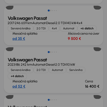
Volkswagen Passat
2017
246 659 km
Automat
Diesel
2.0 TDI
140 kW
4x4
Servisná knižka
2.0 TDI
4x4
Automat
+6 ďalších
Mesačná splátka
Akciová cena na úver
od 35 €
9 500 €
Možnosť odpočtu DPH
Volkswagen Passat
2023
186 242 km
Automat
Diesel
2.0 TDI
110 kW
Servisná knižka
2.0 TDI
Automat
Serv.kniha
+4 ďalších
Mesačná splátka
Cena
od 52 €
16 400 €
Zlacnené o 700 €