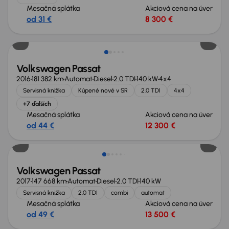
Mesačná splátka
Akciová cena na úver
od 31 €
8 300 €
Zlacnené o 1 000 €
Volkswagen Passat
2016
181 382 km
Automat
Diesel
2.0 TDI
140 kW
4x4
Servisná knižka
Kúpené nové v SR
2.0 TDI
4x4
+7 ďalších
Mesačná splátka
Akciová cena na úver
od 44 €
12 300 €
Zlacnené o 1 500 €
Volkswagen Passat
2017
147 668 km
Automat
Diesel
2.0 TDI
140 kW
Servisná knižka
2.0 TDI
combi
automat
Mesačná splátka
Akciová cena na úver
od 49 €
13 500 €
Zlacnené o 1 800 €