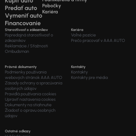
Kúpiť auto
Pobočky
Predať auto
Kariéra
Vymeniť auto
Financovanie
Starostlivosť o zákazníkov
Kariéra
Popredajná starostlivosť o
Voľné pozície
zákazníkov
Prečo pracovať v AAA AUTO
Reklamácie / Sťažnosti
Ombudsman
Právné dokumenty
Kontakty
Podmienky používania
Kontakty
webových stránok AAA AUTO
Kontakty pre média
Zásady ochrany a spracúvania
osobných údajov
Pravidlá používania cookies
Upraviť nastavenia cookies
Dokumenty na stiahnutie
Žiadosť o opravu osobných
údajov
Ostatné odkazy