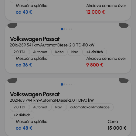
Mesačná splátka
Akciová cena na úver
od 43 €
12 000 €
Extra zľava 600 €
Volkswagen Passat
2016
259 541 km
Automat
Diesel
2.0 TDI
110 kW
2.0 TDI
Automat
Koža
Navi
+4 ďalších
Mesačná splátka
Akciová cena na úver
od 36 €
9 800 €
Zlacnené o 1 600 €
Volkswagen Passat
2021
163 744 km
Automat
Diesel
2.0 TDI
90 kW
2.0 TDI
Automat
Navi
automatická klimatizace
+2 ďalších
Mesačná splátka
Cena
od 48 €
15 000 €