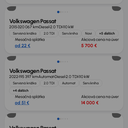
Volkswagen Passat
2015
320 067 km
Diesel
2.0 TDI
110 kW
Servisná knižka
2.0 TDI
Serv.kniha
Navi
+5 ďalších
Mesačná splátka
Akciová cena na úver
od 22 €
5 700 €
Volkswagen Passat
2022
195 397 km
Automat
Diesel
2.0 TDI
110 kW
Servisná knižka
2.0 TDI
Automat
Serv.kniha
+4 ďalších
Mesačná splátka
Akciová cena na úver
od 51 €
14 000 €
Možnosť odpočtu DPH