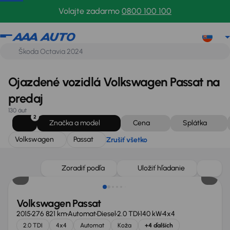
Volkswagen
Passat
Zrušiť všetko
Volajte zadarmo
0800 100 100
Ojazdené vozidlá Volkswagen Passat na
predaj
130 áut
2
Značka a model
Cena
Splátka
Volkswagen
Passat
Zrušiť všetko
Zlacnené o 700 €
Zoradiť podľa
Uložiť hľadanie
Volkswagen Passat
2015
276 821 km
Automat
Diesel
2.0 TDI
140 kW
4x4
2.0 TDI
4x4
Automat
Koža
+4 ďalších