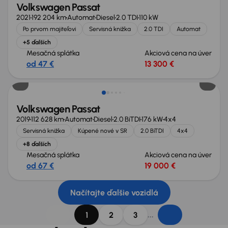
Volkswagen Passat
2021
192 204 km
Automat
Diesel
2.0 TDI
110 kW
Po prvom majiteľovi
Servisná knižka
2.0 TDI
Automat
+5 ďalších
Mesačná splátka
Akciová cena na úver
od 47 €
13 300 €
Volkswagen Passat
2019
112 628 km
Automat
Diesel
2.0 BiTDI
176 kW
4x4
Servisná knižka
Kúpené nové v SR
2.0 BiTDI
4x4
+8 ďalších
Mesačná splátka
Akciová cena na úver
od 67 €
19 000 €
Načítajte ďalšie vozidlá
...
1
2
3