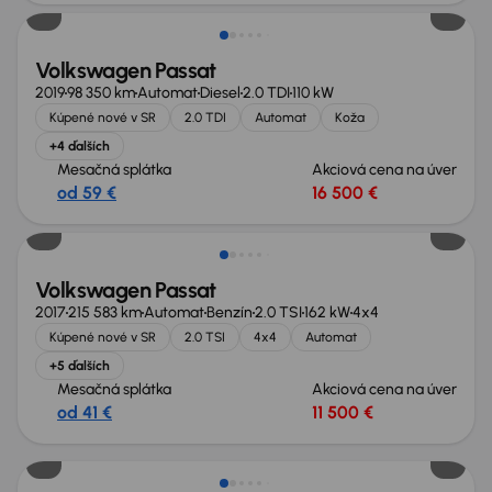
Volkswagen Passat
2019
98 350 km
Automat
Diesel
2.0 TDI
110 kW
Kúpené nové v SR
2.0 TDI
Automat
Koža
+4 ďalších
Mesačná splátka
Akciová cena na úver
od 59 €
16 500 €
Volkswagen Passat
2017
215 583 km
Automat
Benzín
2.0 TSI
162 kW
4x4
Kúpené nové v SR
2.0 TSI
4x4
Automat
+5 ďalších
Mesačná splátka
Akciová cena na úver
od 41 €
11 500 €