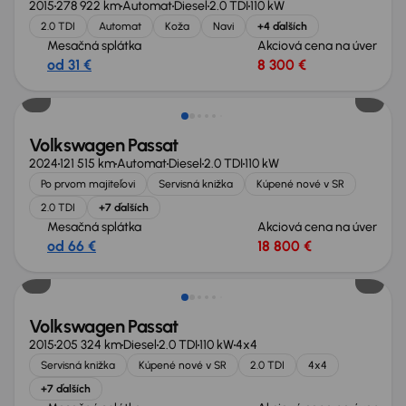
2015
278 922 km
Automat
Diesel
2.0 TDI
110 kW
2.0 TDI
Automat
Koža
Navi
+4 ďalších
Mesačná splátka
Akciová cena na úver
od 31 €
8 300 €
Zlacnené o 1 200 €
Volkswagen Passat
2024
121 515 km
Automat
Diesel
2.0 TDI
110 kW
Po prvom majiteľovi
Servisná knižka
Kúpené nové v SR
2.0 TDI
+7 ďalších
Mesačná splátka
Akciová cena na úver
od 66 €
18 800 €
Zlacnené o 900 €
Volkswagen Passat
2015
205 324 km
Diesel
2.0 TDI
110 kW
4x4
Servisná knižka
Kúpené nové v SR
2.0 TDI
4x4
+7 ďalších