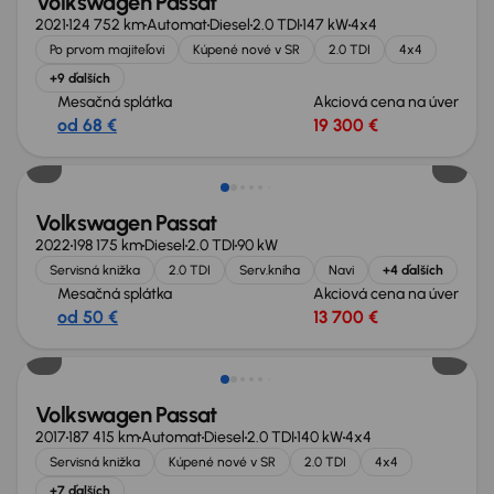
Volkswagen Passat
2021
124 752 km
Automat
Diesel
2.0 TDI
147 kW
4x4
Po prvom majiteľovi
Kúpené nové v SR
2.0 TDI
4x4
+9 ďalších
Mesačná splátka
Akciová cena na úver
od 68 €
19 300 €
Volkswagen Passat
2022
198 175 km
Diesel
2.0 TDI
90 kW
Servisná knižka
2.0 TDI
Serv.kniha
Navi
+4 ďalších
Mesačná splátka
Akciová cena na úver
od 50 €
13 700 €
Zlacnené o 500 €
Volkswagen Passat
2017
187 415 km
Automat
Diesel
2.0 TDI
140 kW
4x4
Servisná knižka
Kúpené nové v SR
2.0 TDI
4x4
+7 ďalších