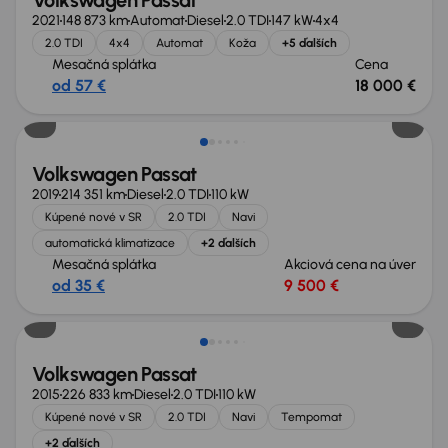
Volkswagen Passat
2021
148 873 km
Automat
Diesel
2.0 TDI
147 kW
4x4
2.0 TDI
4x4
Automat
Koža
+5 ďalších
Mesačná splátka
Cena
od 57 €
18 000 €
Volkswagen Passat
2019
214 351 km
Diesel
2.0 TDI
110 kW
Kúpené nové v SR
2.0 TDI
Navi
automatická klimatizace
+2 ďalších
Mesačná splátka
Akciová cena na úver
od 35 €
9 500 €
Volkswagen Passat
2015
226 833 km
Diesel
2.0 TDI
110 kW
Kúpené nové v SR
2.0 TDI
Navi
Tempomat
+2 ďalších