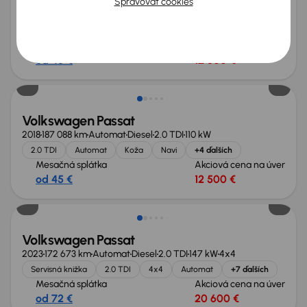
Spravovať cookies
2.0 TDI
Automat
Navi
automatická klimatizace
+2 ďalších
Mesačná splátka
Akciová cena na úver
od 45 €
12 500 €
Volkswagen Passat
2018
187 088 km
Automat
Diesel
2.0 TDI
110 kW
2.0 TDI
Automat
Koža
Navi
+4 ďalších
Mesačná splátka
Akciová cena na úver
od 45 €
12 500 €
Volkswagen Passat
2023
172 673 km
Automat
Diesel
2.0 TDI
147 kW
4x4
Servisná knižka
2.0 TDI
4x4
Automat
+7 ďalších
Mesačná splátka
Akciová cena na úver
od 72 €
20 600 €
Zlacnené o 1 000 €