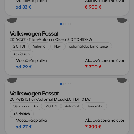
Mesačná splátka
Akciová cena na úver
od 33 €
8 900 €
Volkswagen Passat
2016
257 411 km
Automat
Diesel
2.0 TDI
110 kW
2.0 TDI
Automat
Navi
automatická klimatizace
+3 ďalších
Mesačná splátka
Akciová cena na úver
od 29 €
7 700 €
Volkswagen Passat
2017
315 121 km
Automat
Diesel
2.0 TDI
110 kW
Servisná knižka
2.0 TDI
Automat
Serv.kniha
+5 ďalších
Mesačná splátka
Akciová cena na úver
od 27 €
7 300 €