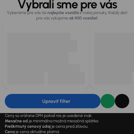
Vybrali sme pre vás
Vyberáme pre vás tie
najlepšie vozidlá
z našej ponuky. Každý deň
pre vás vykúpime
až 400 vozidiel
.
Upraviť filter
Ceny sú vrátane DPH pokiaľ nie je uvedené inak.
Mesačne od
je minimálna možná mesačná splátka.
Preškrtnutý cenový údaj
je cena pred zľavou.
Cena
je cena aktuálne platná.