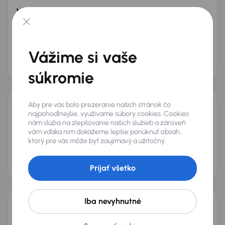
Volkswagen Passat
2021
238 690 km
Automat
Diesel
2.0 TDI
90 kW
2.0 TDI
Automat
Navi
automatická klimatizace
+3 ďalších
Vážime si vaše
Mesačná splátka
Akciová cena na úver
od 45 €
12 500 €
súkromie
Zlacnené o 1 500 €
Aby pre vás bolo prezeranie našich stránok čo
Volkswagen Passat
najpohodlnejšie, využívame súbory cookies. Cookies
nám slúžia na zlepšovanie našich služieb a zároveň
2021
180 363 km
Automat
Diesel
2.0 TDI
110 kW
vám vďaka nim dokážeme lepšie ponúknuť obsah,
Po prvom majiteľovi
Kúpené nové v SR
2.0 TDI
ktorý pre vás môže byť zaujímavý a užitočný.
Automat
+6 ďalších
Mesačná splátka
Akciová cena na úver
Prijať všetko
od 50 €
13 800 €
Iba nevyhnutné
Volkswagen Passat
2021
217 128 km
Automat
Diesel
2.0 TDI
90 kW