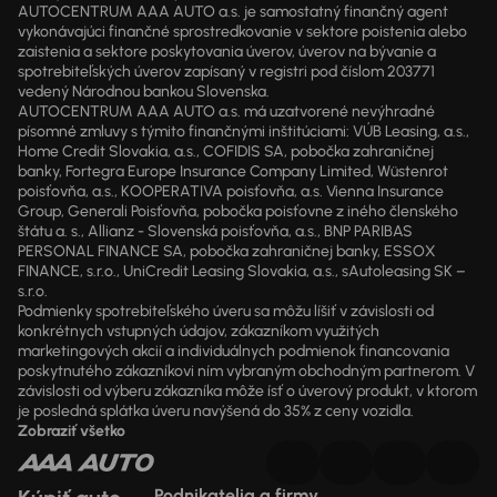
AUTOCENTRUM AAA AUTO a.s. je samostatný finančný agent
vykonávajúci finančné sprostredkovanie v sektore poistenia alebo
zaistenia a sektore poskytovania úverov, úverov na bývanie a
spotrebiteľských úverov zapísaný v registri pod číslom 203771
vedený Národnou bankou Slovenska.
AUTOCENTRUM AAA AUTO a.s. má uzatvorené nevýhradné
písomné zmluvy s týmito finančnými inštitúciami: VÚB Leasing, a.s.,
Home Credit Slovakia, a.s., COFIDIS SA, pobočka zahraničnej
banky, Fortegra Europe Insurance Company Limited, Wüstenrot
poisťovňa, a.s., KOOPERATIVA poisťovňa, a.s. Vienna Insurance
Group, Generali Poisťovňa, pobočka poisťovne z iného členského
štátu a. s., Allianz - Slovenská poisťovňa, a.s., BNP PARIBAS
PERSONAL FINANCE SA, pobočka zahraničnej banky, ESSOX
FINANCE, s.r.o., UniCredit Leasing Slovakia, a.s., sAutoleasing SK –
s.r.o.
Podmienky spotrebiteľského úveru sa môžu líšiť v závislosti od
konkrétnych vstupných údajov, zákazníkom využitých
marketingových akcií a individuálnych podmienok financovania
poskytnutého zákazníkovi ním vybraným obchodným partnerom. V
závislosti od výberu zákazníka môže ísť o úverový produkt, v ktorom
je posledná splátka úveru navýšená do 35% z ceny vozidla.
Zobraziť všetko
Podnikatelia a firmy