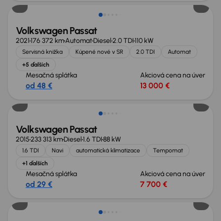
Volkswagen Passat
2021
176 372 km
Automat
Diesel
2.0 TDI
110 kW
Servisná knižka
Kúpené nové v SR
2.0 TDI
Automat
+5 ďalších
Mesačná splátka
Akciová cena na úver
od 48 €
13 000 €
Volkswagen Passat
2015
233 313 km
Diesel
1.6 TDI
88 kW
1.6 TDI
Navi
automatická klimatizace
Tempomat
+1 ďalších
Mesačná splátka
Akciová cena na úver
od 29 €
7 700 €
Zlacnené o 500 €