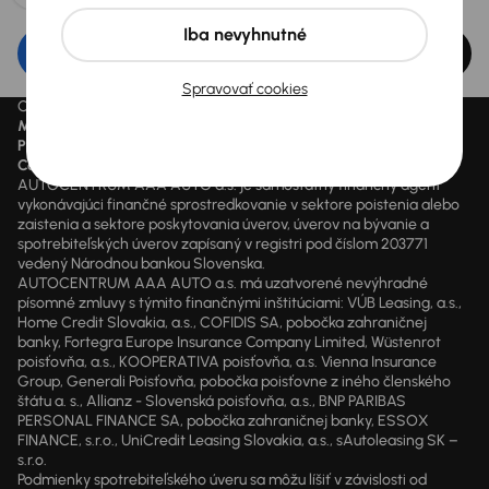
Iba nevyhnutné
Upraviť filter
Spravovať cookies
Ceny sú vrátane DPH pokiaľ nie je uvedené inak.
Mesačne od
je minimálna možná mesačná splátka.
Preškrtnutý cenový údaj
je cena pred zľavou.
Cena
je cena aktuálne platná.
AUTOCENTRUM AAA AUTO a.s. je samostatný finančný agent
vykonávajúci finančné sprostredkovanie v sektore poistenia alebo
zaistenia a sektore poskytovania úverov, úverov na bývanie a
spotrebiteľských úverov zapísaný v registri pod číslom 203771
vedený Národnou bankou Slovenska.
AUTOCENTRUM AAA AUTO a.s. má uzatvorené nevýhradné
písomné zmluvy s týmito finančnými inštitúciami: VÚB Leasing, a.s.,
Home Credit Slovakia, a.s., COFIDIS SA, pobočka zahraničnej
banky, Fortegra Europe Insurance Company Limited, Wüstenrot
poisťovňa, a.s., KOOPERATIVA poisťovňa, a.s. Vienna Insurance
Group, Generali Poisťovňa, pobočka poisťovne z iného členského
štátu a. s., Allianz - Slovenská poisťovňa, a.s., BNP PARIBAS
PERSONAL FINANCE SA, pobočka zahraničnej banky, ESSOX
FINANCE, s.r.o., UniCredit Leasing Slovakia, a.s., sAutoleasing SK –
s.r.o.
Podmienky spotrebiteľského úveru sa môžu líšiť v závislosti od