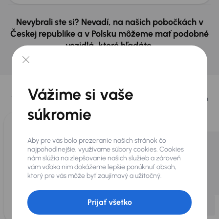
Nevybrali ste si? Nevadí, na našich pobočkách v
Českej republike a v Polsku môžeme mať podobné
vozidlá, ktoré hľadáte.
Nájsť podobný automobil
Vybrali sme pre vás
Vážime si vaše
Vyberáme pre vás tie
najlepšie vozidlá
z našej ponuky. Každý deň
pre vás vykúpime
až 400 vozidiel
.
súkromie
Aby pre vás bolo prezeranie našich stránok čo
najpohodlnejšie, využívame súbory cookies. Cookies
nám slúžia na zlepšovanie našich služieb a zároveň
vám vďaka nim dokážeme lepšie ponúknuť obsah,
ktorý pre vás môže byť zaujímavý a užitočný.
Prijať všetko