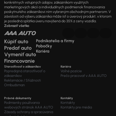
konkrétnych vstupných údajov, zákazníkom využitých
marketingových akcií a individuálnych podmienok financovania
poskytnutého zákazníkovi ním vybraným obchodným partnerom. V
závislosti od výberu zákazníka môže ísť o úverový produkt, v ktorom
je posledná splátka úveru navýšená do 35% z ceny vozidla.
Zobraziť všetko
Kúpiť auto
Podnikatelia a firmy
Pobočky
Predať auto
Kariéra
Vymeniť auto
Financovanie
Starostlivosť o zákazníkov
Kariéra
Popredajná starostlivosť o
Voľné pozície
zákazníkov
Prečo pracovať v AAA AUTO
Reklamácie / Sťažnosti
Ombudsman
Právné dokumenty
Kontakty
Podmienky používania
Kontakty
webových stránok AAA AUTO
Kontakty pre média
Zásady ochrany a spracúvania