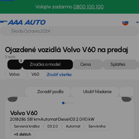
Volvo
V60
Zrušiť všetko
Volajte zadarmo
0800 100 100
Ojazdené vozidlá Volvo V60 na predaj
3 autá
2
Značka a model
Cena
Splátka
Volvo
V60
Zrušiť všetko
Zoradiť podľa
Uložiť hľadanie
Volvo V60
2018
286 581 km
Automat
Diesel
D3 2.0
110 kW
Servisná knižka
D3 2.0
Automat
Serv.kniha
+5 ďalších