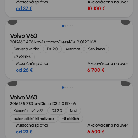
Mesačná splátka
Akciová cena na úver
od 37 €
10 100 €
Nové v ponuke
Volvo V60
2012
160 476 km
Automat
Diesel
D4 2.0
120 kW
Servisná knižka
D4 2.0
Automat
Serv.kniha
+7 ďalších
Mesačná splátka
Akciová cena na úver
od 26 €
6 700 €
Volvo V60
2016
155 783 km
Diesel
D3 2.0
110 kW
Kúpené nové v SR
D3 2.0
Navi
automatická klimatizace
+8 ďalších
Mesačná splátka
Akciová cena na úver
od 23 €
6 600 €