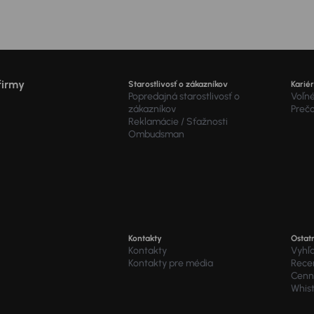
firmy
Starostlivosť o zákazníkov
Karié
Popredajná starostlivosť o
Voľné
zákazníkov
Preč
Reklamácie / Sťažnosti
Ombudsman
Kontakty
Ostat
Kontakty
Vyhľ
Kontakty pre média
Recen
Cenní
Whis