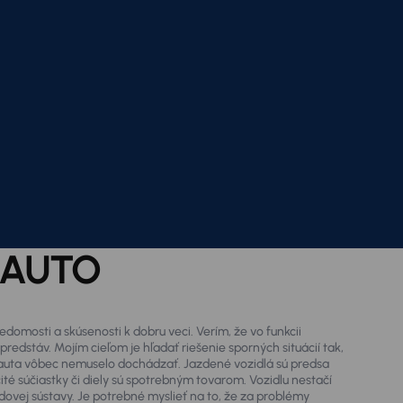
 AUTO
omosti a skúsenosti k dobru veci. Verím, že vo funkcii
edstáv. Mojím cieľom je hľadať riešenie sporných situácií tak,
o auta vôbec nemuselo dochádzať. Jazdené vozidlá sú predsa
čité súčiastky či diely sú spotrebným tovarom. Vozidlu nestačí
ovej sústavy. Je potrebné myslieť na to, že za problémy