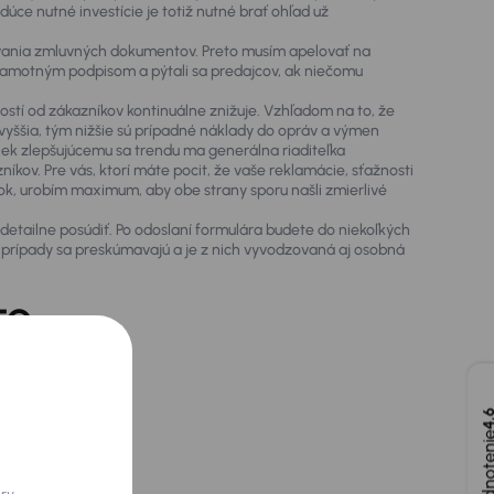
e nutné investície je totiž nutné brať ohľad už
ovania zmluvných dokumentov. Preto musím apelovať na
samotným podpisom a pýtali sa predajcov, ak niečomu
stí od zákazníkov kontinuálne znižuje. Vzhľadom na to, že
 vyššia, tým nižšie sú prípadné náklady do opráv a výmen
priek zlepšujúcemu sa trendu ma generálna riaditeľka
ov. Pre vás, ktorí máte pocit, že vaše reklamácie, sťažnosti
k, urobím maximum, aby obe strany sporu našli zmierlivé
detailne posúdiť. Po odoslaní formulára budete do niekoľkých
 prípady sa preskúmavajú a je z nich vyvodzovaná aj osobná
TO
4,