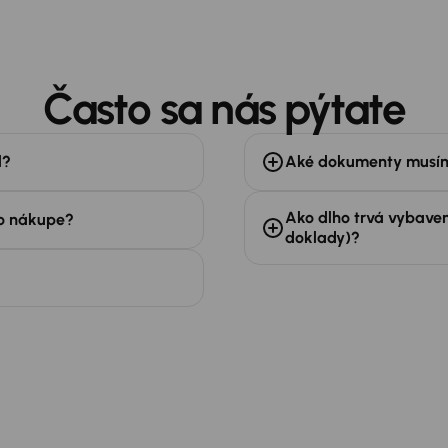
Často sa nás pýtate
l?
Aké dokumenty musím
Ako dlho trvá vybaven
po nákupe?
doklady)?