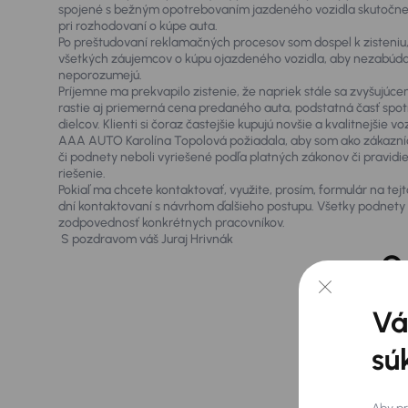
spojené s bežným opotrebovaním jazdeného vozidla skutočne n
pri rozhodovaní o kúpe auta.
Po preštudovaní reklamačných procesov som dospel k zisteni
všetkých záujemcov o kúpu ojazdeného vozidla, aby nezabúda
neporozumejú.
Príjemne ma prekvapilo zistenie, že napriek stále sa zvyšujú
rastie aj priemerná cena predaného auta, podstatná časť spotr
dielcov. Klienti si čoraz častejšie kupujú novšie a kvalitnejši
AAA AUTO Karolína Topolová požiadala, aby som ako zákaznícky 
či podnety neboli vyriešené podľa platných zákonov či pravid
riešenie.
Pokiaľ ma chcete kontaktovať, využite, prosím, formulár na te
dní kontaktovaní s návrhom ďalšieho postupu. Všetky podnety 
zodpovednosť konkrétnych pracovníkov.
S pozdravom váš Juraj Hrivnák
O
Vá
sú