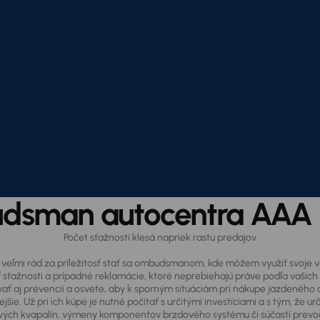
dsman autocentra AAA
Počet sťažností klesá napriek rastu predajov
 veľmi rád za príležitosť stať sa ombudsmanom, kde môžem využiť svoje ved
ažnosti a prípadné reklamácie, ktoré neprebiehajú práve podľa vašich pr
ovať aj prevencii a osvete, aby k sporným situáciám pri nákupe jazdenéh
ie. Už pri ich kúpe je nutné počítať s určitými investíciami a s tým, že ur
ových kvapalín, výmeny komponentov brzdového systému či súčastí prevod