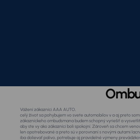
Ombu
Vážení zákazníci AAA AUTO,
celý život sa pohybujem vo svete automobilov v a aj preto som
zákazníckeho ombudsmana budem schopný vyriešiť a vysvetliť sť
aby ste vy ako zákazníci boli spokojní. Zároveň sa chcem ven
len opotrebované a preto sú v porovnaní s novými autami lacnejš
iba dolievať palivo, potrebuje aj pravidelné výmeny prevádzk