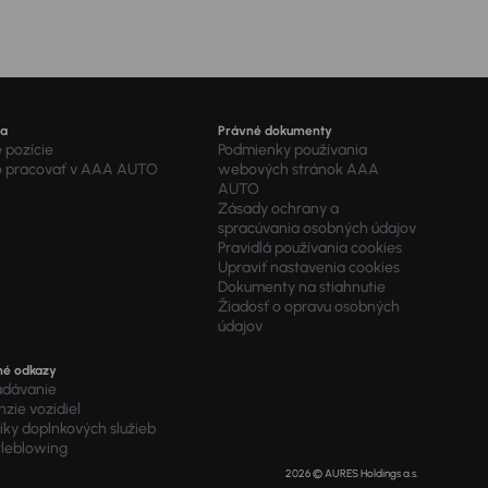
ra
Právné dokumenty
 pozície
Podmienky používania
o pracovať v AAA AUTO
webových stránok AAA
AUTO
Zásady ochrany a
spracúvania osobných údajov
Pravidlá používania cookies
Upraviť nastavenia cookies
Dokumenty na stiahnutie
Žiadosť o opravu osobných
údajov
né odkazy
adávanie
zie vozidiel
ky doplnkových služieb
tleblowing
2026 © AURES Holdings a.s.