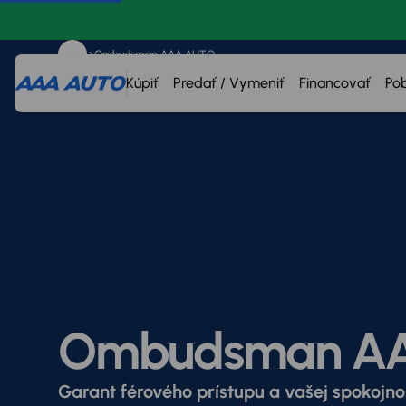
Ombudsman AAA AUTO
Kúpiť
Predať / Vymeniť
Financovať
Po
Ombudsman A
Garant férového prístupu a vašej spokojno