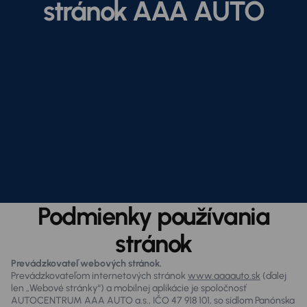
stránok AAA AUTO
Podmienky používania
stránok
Prevádzkovateľ webových stránok.
Prevádzkovateľom internetových stránok
www.aaaauto.sk
(ďalej
len „Webové stránky“) a mobilnej aplikácie je spoločnosť
AUTOCENTRUM AAA AUTO a.s., IČO 47 918 101, so sídlom Panónska