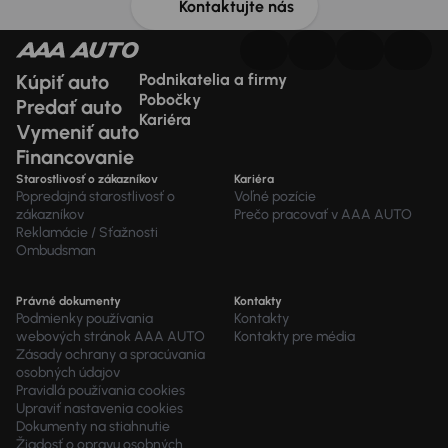
Kontaktujte nás
Kúpiť auto
Podnikatelia a firmy
Pobočky
Predať auto
Kariéra
Vymeniť auto
Financovanie
Starostlivosť o zákazníkov
Kariéra
Popredajná starostlivosť o
Voľné pozície
zákazníkov
Prečo pracovať v AAA AUTO
Reklamácie / Sťažnosti
Ombudsman
Právné dokumenty
Kontakty
Podmienky používania
Kontakty
webových stránok AAA AUTO
Kontakty pre média
Zásady ochrany a spracúvania
osobných údajov
Pravidlá používania cookies
Upraviť nastavenia cookies
Dokumenty na stiahnutie
Žiadosť o opravu osobných