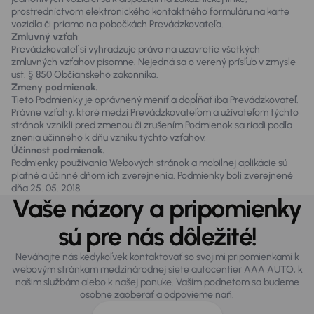
prostredníctvom elektronického kontaktného formuláru na karte
vozidla či priamo na pobočkách Prevádzkovateľa.
Zmluvný vzťah
Prevádzkovateľ si vyhradzuje právo na uzavretie všetkých
zmluvných vzťahov písomne. Nejedná sa o verený prísľub v zmysle
ust. § 850 Občianskeho zákonníka.
Zmeny podmienok.
Tieto Podmienky je oprávnený meniť a dopĺňať iba Prevádzkovateľ.
Právne vzťahy, ktoré medzi Prevádzkovateľom a užívateľom týchto
stránok vznikli pred zmenou či zrušením Podmienok sa riadi podľa
znenia účinného k dňu vzniku týchto vzťahov.
Účinnost podmienok.
Podmienky používania Webových stránok a mobilnej aplikácie sú
platné a účinné dňom ich zverejnenia. Podmienky boli zverejnené
dňa 25. 05. 2018.
Vaše názory a pripomienky
sú pre nás dôležité!
Neváhajte nás kedykoľvek kontaktovať so svojimi pripomienkami k
webovým stránkam medzinárodnej siete autocentier AAA AUTO, k
našim službám alebo k našej ponuke. Vaším podnetom sa budeme
osobne zaoberať a odpovieme naň.