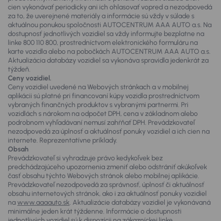
cien vykonávať periodicky ani ich ohlasovať vopred a nezodpovedá
za to, že uverejnené materiály a informácie sú vždy v súlade s
aktuálnou ponukou spoločnosti AUTOCENTRUM AAA AUTO a.s. Na
dostupnosť jednotlivých vozidiel sa vždy informujte bezplatne na
linke 800 110 800, prostredníctvom elektronického formuláru na
karte vozidla alebo na pobočkách AUTOCENTRUM AAA AUTO a.s.
Aktualizácia databázy vozidiel sa vykonáva spravidla jedenkrát za
týždeň.
Ceny vozidiel.
Ceny vozidiel uvedené na Webových stránkach a v mobilnej
aplikácii sú platné pri financovaní kúpy vozidla prostredníctvom
vybraných finančných produktov s vybranými partnermi. Pri
vozidlách s nárokom na odpočet DPH, cena v základnom alebo
podrobnom vyhľadávaní nemusí zahŕňať DPH. Prevádzkovateľ
nezodpovedá za úplnosť a aktuálnosť ponuky vozidiel a ich cien na
internete. Reprezentatívne príklady.
Obsah
Prevádzkovateľ si vyhradzuje právo kedykoľvek bez
predchádzajúceho upozornenia zmeniť alebo odstrániť akúkoľvek
časť obsahu týchto Webových stránok alebo mobilnej aplikácie.
Prevádzkovateľ nezodpovedá za správnosť, úplnosť či aktuálnosť
obsahu internetových stránok, ako i za aktuálnosť ponuky vozidiel
na
www.aaaauto.sk
. Aktualizácie databázy vozidiel je vykonávaná
minimálne jeden krát týždenne. Informácie o dostupnosti
jednotlivých vozidiel sú k dispozícii na zákazníckej linke,