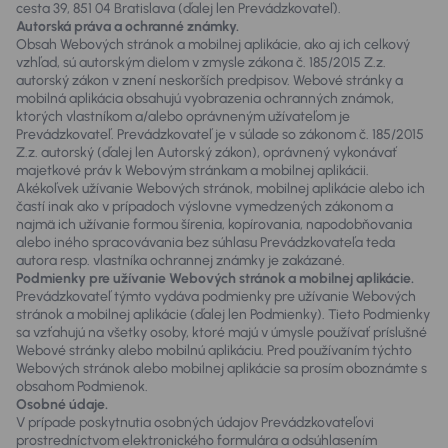
cesta 39, 851 04 Bratislava (ďalej len Prevádzkovateľ).
Autorská práva a ochranné známky.
Obsah Webových stránok a mobilnej aplikácie, ako aj ich celkový
vzhľad, sú autorským dielom v zmysle zákona č. 185/2015 Z.z.
autorský zákon v znení neskorších predpisov. Webové stránky a
mobilná aplikácia obsahujú vyobrazenia ochranných známok,
ktorých vlastníkom a/alebo oprávneným užívateľom je
Prevádzkovateľ. Prevádzkovateľ je v súlade so zákonom č. 185/2015
Z.z. autorský (ďalej len Autorský zákon), oprávnený vykonávať
majetkové práv k Webovým stránkam a mobilnej aplikácii.
Akékoľvek užívanie Webových stránok, mobilnej aplikácie alebo ich
častí inak ako v prípadoch výslovne vymedzených zákonom a
najmä ich užívanie formou šírenia, kopírovania, napodobňovania
alebo iného spracovávania bez súhlasu Prevádzkovateľa teda
autora resp. vlastníka ochrannej známky je zakázané.
Podmienky pre užívanie Webových stránok a mobilnej aplikácie.
Prevádzkovateľ týmto vydáva podmienky pre užívanie Webových
stránok a mobilnej aplikácie (ďalej len Podmienky). Tieto Podmienky
sa vzťahujú na všetky osoby, ktoré majú v úmysle používať príslušné
Webové stránky alebo mobilnú aplikáciu. Pred používaním týchto
Webových stránok alebo mobilnej aplikácie sa prosím oboznámte s
obsahom Podmienok.
Osobné údaje.
V prípade poskytnutia osobných údajov Prevádzkovateľovi
prostredníctvom elektronického formulára a odsúhlasením