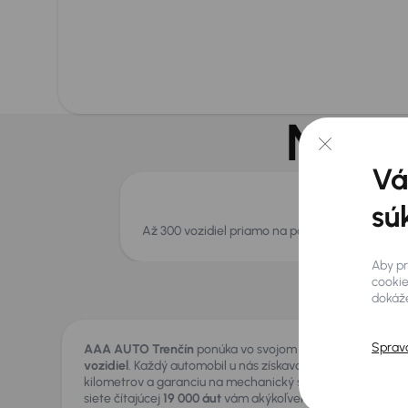
Na po
Vá
sú
Až 300 vozidiel priamo na pobočke
Aby pr
cookie
dokáže
Sprav
AAA AUTO Trenčín
ponúka vo svojom autocentre výber 
vozidiel
. Každý automobil u nás získava doživotnú záruku 
kilometrov a garanciu na mechanický stav. Ak si nevyberi
siete čítajúcej
19 000 áut
vám akýkoľvek model radi privez