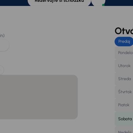
Rezervujte si schôdzku
Otv
ín)
Predaj
Pondelo
Utorok
e
Streda
Štvrtok
Piatok
Sobota
Nedeľa