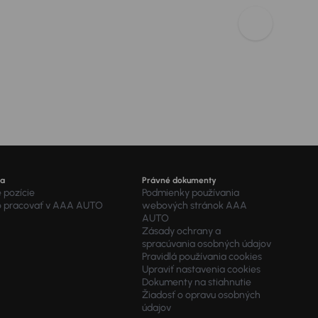
ra
Právné dokumenty
 pozície
Podmienky používania
o pracovať v AAA AUTO
webových stránok AAA
AUTO
Zásady ochrany a
spracúvania osobných údajov
Pravidlá používania cookies
Upraviť nastavenia cookies
Dokumenty na stiahnutie
Žiadosť o opravu osobných
údajov