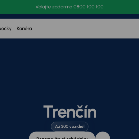
Volajte zadarmo
0800 100 100
bočky
Kariéra
Trenčín
Až 300 vozidiel