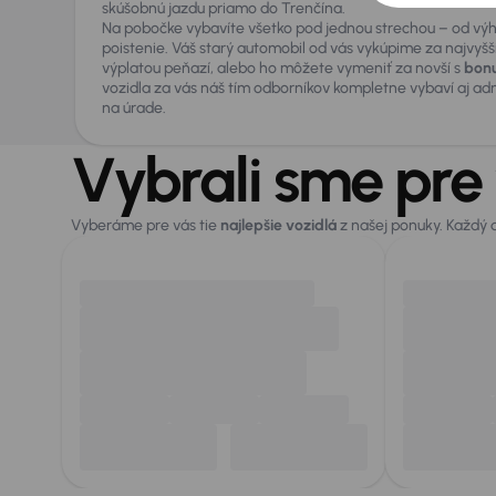
skúšobnú jazdu priamo do Trenčína.
Na pobočke vybavíte všetko pod jednou strechou – od vý
poistenie. Váš starý automobil od vás vykúpime za najvyšš
výplatou peňazí, alebo ho môžete vymeniť za novší s
bonu
vozidla za vás náš tím odborníkov kompletne vybaví aj ad
na úrade.
Vybrali sme pre
Vyberáme pre vás tie
najlepšie vozidlá
z našej ponuky. Každý