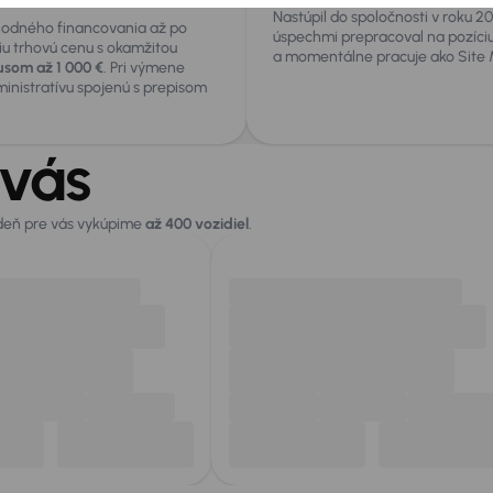
Nastúpil do spoločnosti v roku 20
hodného financovania až po
úspechmi prepracoval na pozíci
iu trhovú cenu s okamžitou
a momentálne pracuje ako Site 
som až 1 000 €
. Pri výmene
ministratívu spojenú s prepisom
 vás
 deň pre vás vykúpime
až 400 vozidiel
.