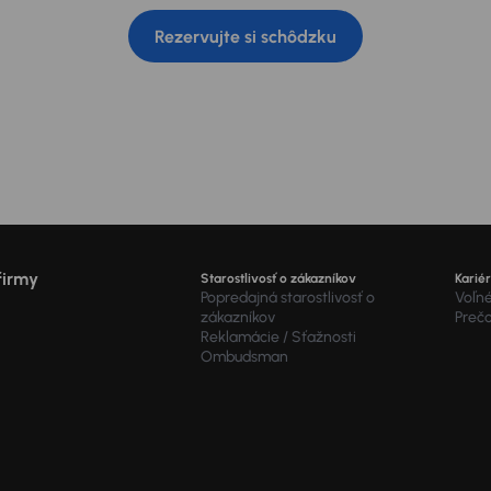
Rezervujte si schôdzku
firmy
Starostlivosť o zákazníkov
Karié
Popredajná starostlivosť o
Voľné
zákazníkov
Preč
Reklamácie / Sťažnosti
Ombudsman