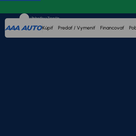
Pobočky
Trenčín
Kúpiť
Predať / Vymeniť
Financovať
Po