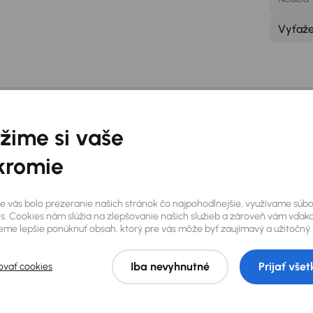
Vyťaž
bočke je vám k disp
žime si vaše
kromie
Wifi pripojenie zadarmod
Par
e vás bolo prezeranie našich stránok čo najpohodlnejšie, využívame súb
O pobočke
s. Cookies nám slúžia na zlepšovanie našich služieb a zároveň vám vďak
me lepšie ponúknuť obsah, ktorý pre vás môže byť zaujímavý a užitočný.
Iba nevyhnutné
Prijať všet
ovať cookies
z
viac ako 300 preverených
pôvodu, certifikát najazdených
Roman Jánoš
ete priamo na mieste, z našej
Manažér pobočky
ieme na detailnú prehliadku a