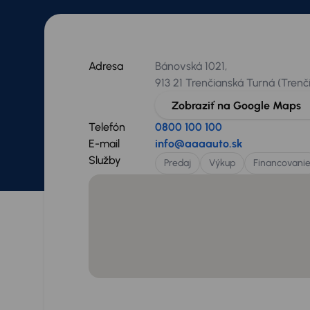
Adresa
Bánovská 1021,
913 21 Trenčianská Turná (Trenč
Zobraziť na Google Maps
Telefón
0800 100 100
E-mail
info@aaaauto.sk
Služby
Predaj
Výkup
Financovani