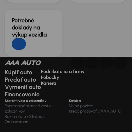
Potrebné
doklady na
výkup vozidla
Kúpiť auto
Podnikatelia a firmy
Pobočky
Predať auto
Kariéra
Vymeniť auto
Financovanie
Starostlivosť o zákazníkov
Kariéra
Popredajná starostlivosť o
Voľné pozície
zákazníkov
Prečo pracovať v AAA AUTO
Reklamácie / Sťažnosti
Ombudsman