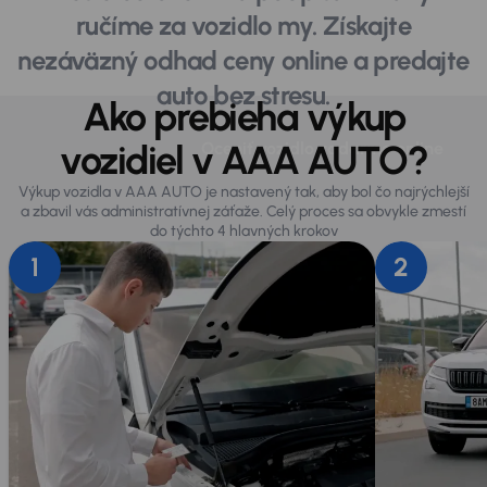
ručíme za vozidlo my. Získajte
nezáväzný odhad ceny online a predajte
auto bez stresu.
Ako prebieha výkup
Ako prebieha
vozidiel v AAA AUTO?
Oceniť vozidlo zadarmo online
výkup
Výkup vozidla v AAA AUTO je nastavený tak, aby bol čo najrýchlejší
a zbavil vás administratívnej záťaže. Celý proces sa obvykle zmestí
do týchto 4 hlavných krokov
1
2