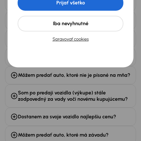
Prijať všetko
úver?
Aké dokumenty musím mať so sebou?
Iba nevyhnutné
Aké sú možnosti výkupu?
Spravovať cookies
Čo všetko pri výkupe kontrolujete?
Môžem predať auto, ktoré nie je písané na mňa?
Som po predaji vozidla (výkupe) stále
zodpovedný za vady voči novému kupujúcemu?
Dostanem za svoje vozidlo najlepšiu cenu?
Môžem predať auto, ktoré má závadu?