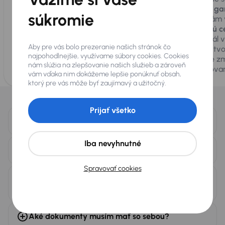
prednostne prezrie náš špecialista. Na
čiastky:
ga
súkromie
základe technického stavu a histórie
ktorú vám 
vozidla stanovíme
maximálnu možnú
výkupnú c
výkupnú cenu.
Zároveň s vami manažér
potenciál v
Aby pre vás bolo prezeranie našich stránok čo
dohodne výšku bonusu
, ktorý získate z
cenami tvo
najpohodlnejšie, využívame súbory cookies. Cookies
následného predaja.
podpise z
nám slúžia na zlepšovanie našich služieb a zároveň
garantovan
vám vďaka nim dokážeme lepšie ponúknuť obsah,
ktorý pre vás môže byť zaujímavý a užitočný.
Často sa nás pýtate
Prijať všetko
Koľko stojí ocenenie vozidla (výkup)?
Iba nevyhnutné
Kupujete autá aj v hotovosti?
Spravovať cookies
Môžem predať auto, ktoré je v lízingu alebo na
úver?
Aké dokumenty musím mať so sebou?