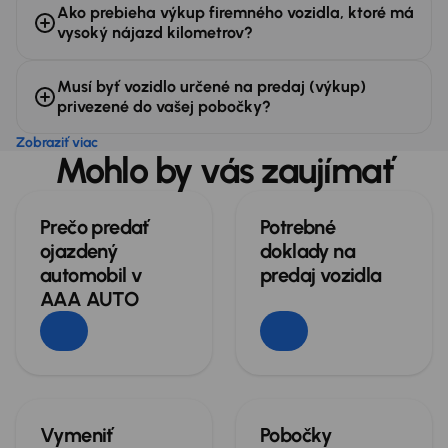
Ako prebieha výkup firemného vozidla, ktoré má
vysoký nájazd kilometrov?
Musí byť vozidlo určené na predaj (výkup)
privezené do vašej pobočky?
Zobraziť viac
Mohlo by vás zaujímať
Prečo predať
Potrebné
ojazdený
doklady na
automobil v
predaj vozidla
AAA AUTO
Vymeniť
Pobočky