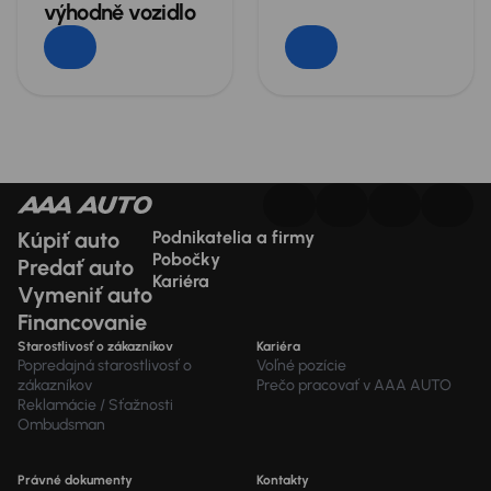
výhodně vozidlo
Kúpiť auto
Podnikatelia a firmy
Pobočky
Predať auto
Kariéra
Vymeniť auto
Financovanie
Starostlivosť o zákazníkov
Kariéra
Popredajná starostlivosť o
Voľné pozície
zákazníkov
Prečo pracovať v AAA AUTO
Reklamácie / Sťažnosti
Ombudsman
Právné dokumenty
Kontakty