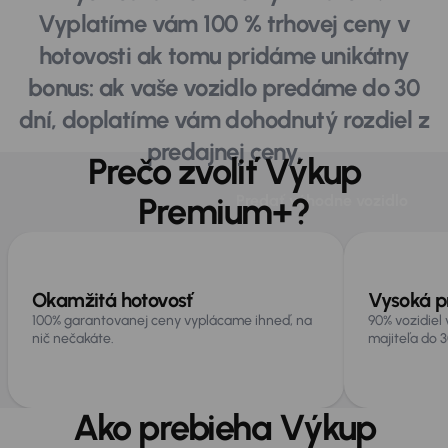
Vyplatíme vám 100 % trhovej ceny v
hotovosti ak tomu pridáme unikátny
bonus: ak vaše vozidlo predáme do 30
dní, doplatíme vám dohodnutý rozdiel z
predajnej ceny.
Prečo zvoliť Výkup
Výhody Výkupu
Premium+?
Predať výhodne vozidlo
Premium+
Okamžitá hotovosť
Vysoká p
100% garantovanej ceny vyplácame ihneď, na
90% vozidiel
nič nečakáte.
majiteľa do 3
Ako prebieha Výkup