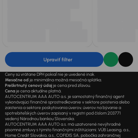
Upraviť filter
Ceny sú vrátane DPH pokiaľ nie je uvedené inak.
Mesačne od
je minimálna možná mesačná splátka.
Preškrtnutý cenový údaj
je cena pred zľavou.
Cena
je cena aktuálne platná.
AUTOCENTRUM AAA AUTO a.s. je samostatný finančný agent
vykonávajúci finančné sprostredkovanie v sektore poistenia alebo
zaistenia a sektore poskytovania úverov, úverov na bývanie a
spotrebiteľských úverov zapísaný v registri pod číslom 203771
vedený Národnou bankou Slovenska.
AUTOCENTRUM AAA AUTO a.s. má uzatvorené nevýhradné
písomné zmluvy s týmito finančnými inštitúciami: VÚB Leasing, a.s.,
Home Credit Slovakia, a.s., COFIDIS SA, pobočka zahraničnej