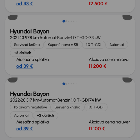
od 43 €
12 500 €
Hyundai Bayon
2021
43 978 km
Automat
Benzín
1.0 T-GDI
73 kW
Servisná knižka
Kúpené nové v SR
1.0 T-GDI
Automat
+5 ďalších
Mesačná splátka
Akciová cena na úver
od 39 €
11 200 €
Možnosť odpočtu DPH
Hyundai Bayon
2022
28 317 km
Automat
Benzín
1.0 T-GDI
74 kW
Po prvom majiteľovi
Servisná knižka
1.0 T-GDI
Automat
+2 ďalších
Mesačná splátka
Akciová cena na úver
od 39 €
11 100 €
Možnosť odpočtu DPH