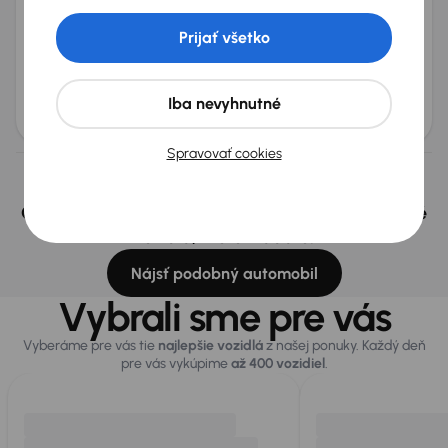
Hyundai Bayon
2024
36 850 km
Benzín
1.2 i
62 kW
Prijať všetko
Po prvom majiteľovi
Servisná knižka
Kúpené nové v SR
1.2 i
+6 ďalších
Mesačná splátka
Akciová cena na úver
Iba nevyhnutné
od 40 €
11 100 €
Spravovať cookies
Nevybrali ste si? Nevadí, na našich pobočkách v
Českej republike a v Polsku môžeme mať podobné
vozidlá, ktoré hľadáte.
Nájsť podobný automobil
Vybrali sme pre vás
Vyberáme pre vás tie
najlepšie vozidlá
z našej ponuky. Každý deň
pre vás vykúpime
až 400 vozidiel
.