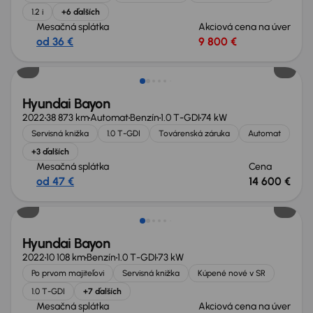
1.2 i
+6 ďalších
Mesačná splátka
Akciová cena na úver
od 36 €
9 800 €
Extra zľava 800 €
Hyundai Bayon
2022
38 873 km
Automat
Benzín
1.0 T-GDI
74 kW
Servisná knižka
1.0 T-GDI
Továrenská záruka
Automat
+3 ďalších
Mesačná splátka
Cena
od 47 €
14 600 €
Hyundai Bayon
2022
10 108 km
Benzín
1.0 T-GDI
73 kW
Po prvom majiteľovi
Servisná knižka
Kúpené nové v SR
1.0 T-GDI
+7 ďalších
Mesačná splátka
Akciová cena na úver