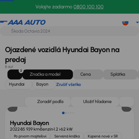
Hyundai
Bayon
Zrušiť všetko
Volajte zadarmo
0800 100 100
Ojazdené vozidlá Hyundai Bayon na
predaj
8 áut
2
Značka a model
Cena
Splátka
Hyundai
Bayon
Zrušiť všetko
Nové v ponuke
Zoradiť podľa
Uložiť hľadanie
Hyundai Bayon
2022
85 939 km
Benzín
1.2 i
62 kW
Po prvom majiteľovi
Servisná knižka
Kúpené nové v SR