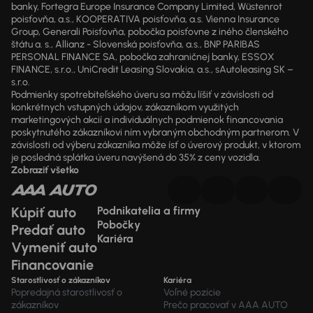
banky, Fortegra Europe Insurance Company Limited, Wüstenrot
poisťovňa, a.s., KOOPERATIVA poisťovňa, a.s. Vienna Insurance
Group, Generali Poisťovňa, pobočka poisťovne z iného členského
štátu a. s., Allianz - Slovenská poisťovňa, a.s., BNP PARIBAS
PERSONAL FINANCE SA, pobočka zahraničnej banky, ESSOX
FINANCE, s.r.o., UniCredit Leasing Slovakia, a.s., sAutoleasing SK –
s.r.o.
Podmienky spotrebiteľského úveru sa môžu líšiť v závislosti od
konkrétnych vstupných údajov, zákazníkom využitých
marketingových akcií a individuálnych podmienok financovania
poskytnutého zákazníkovi ním vybraným obchodným partnerom. V
závislosti od výberu zákazníka môže ísť o úverový produkt, v ktorom
je posledná splátka úveru navýšená do 35% z ceny vozidla.
Zobraziť všetko
Kúpiť auto
Podnikatelia a firmy
Pobočky
Predať auto
Kariéra
Vymeniť auto
Financovanie
Starostlivosť o zákazníkov
Kariéra
Popredajná starostlivosť o
Voľné pozície
zákazníkov
Prečo pracovať v AAA AUTO