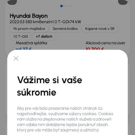
Hyundai Bayon
2022
53 583 km
Benzín
1.0 T-GDI
74 kW
Po prvom majiteľovi
Servisná knižka
Kúpené nové v SR
1.0 T-GDI
+7 ďalších
Mesačná splátka
Akciová cena na úver
od 37 €
10 700 €
Nové v ponuke
Hyundai Bayon
Vážime si vaše
2022
82 910 km
Benzín
1.2 i
62 kW
súkromie
Po prvom majiteľovi
Servisná knižka
Kúpené nové v SR
1.2 i
+8 ďalších
Mesačná splátka
Akciová cena na úver
Aby pre vás bolo prezeranie našich stránok čo
od 37 €
10 000 €
Nové v ponuke
najpohodlnejšie, využívame súbory cookies. Cookies
nám slúžia na zlepšovanie našich služieb a zároveň
vám vďaka nim dokážeme lepšie ponúknuť obsah,
ktorý pre vás môže byť zaujímavý a užitočný.