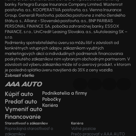
banky, Fortegra Europe Insurance Company Limited, Wüstenrot
poisťovňa, a.s., KOOPERATIVA poisťovňa, a.s. Vienna Insurance
Group, Generali Poisťovňa, pobočka poisťovne z iného členského
štátu a. s., Allianz - Slovenská poisťovňa, a.s., BNP PARIBAS
PERSONAL FINANCE SA, pobočka zahraničnej banky, ESSOX
FINANCE, s.r.o., UniCredit Leasing Slovakia, a.s., sAutoleasing SK –
s.r.o.
Podmienky spotrebiteľského úveru sa môžu líšiť v závislosti od
konkrétnych vstupných údajov, zákazníkom využitých
marketingových akcií a individuálnych podmienok financovania
poskytnutého zákazníkovi ním vybraným obchodným partnerom. V
závislosti od výberu zákazníka môže ísť o úverový produkt, v ktorom
je posledná splátka úveru navýšená do 35% z ceny vozidla.
Zobraziť všetko
Kúpiť auto
Podnikatelia a firmy
Pobočky
Predať auto
Kariéra
Vymeniť auto
Financovanie
Starostlivosť o zákazníkov
Kariéra
Popredajná starostlivosť o
Voľné pozície
zákazníkov
Prečo pracovať v AAA AUTO