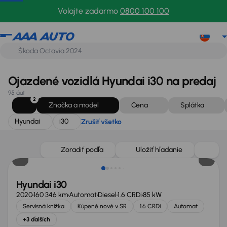
Hyundai
i30
Zrušiť všetko
Volajte zadarmo
0800 100 100
Ojazdené vozidlá Hyundai i30 na predaj
95 áut
2
Značka a model
Cena
Splátka
Hyundai
i30
Zrušiť všetko
Nové v ponuke
Zoradiť podľa
Uložiť hľadanie
Hyundai i30
2020
160 346 km
Automat
Diesel
1.6 CRDi
85 kW
Servisná knižka
Kúpené nové v SR
1.6 CRDi
Automat
+3 ďalších