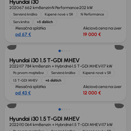
Hyundai i30
2020
67 662 km
Benzín
N Performance
202 kW
Servisná knižka
Kúpené nové v SR
N Performance
Serv.kniha
+5 ďalších
Mesačná splátka
Akciová cena na úver
od 67 €
19 000 €
Nové v ponuke
Hyundai i30 1.5 T-GDI MHEV
2022
117 784 km
Benzín + Hybridné
1.5 T-GDI MHEV
117 kW
Po prvom majiteľovi
Servisná knižka
Kúpené nové v SR
1.5 T-GDI MHEV
+6 ďalších
Mesačná splátka
Akciová cena na úver
od 43 €
12 000 €
Nové v ponuke
Hyundai i30 1.5 T-GDI MHEV
2022
110 064 km
Benzín + Hybridné
1.5 T-GDI MHEV
117 kW