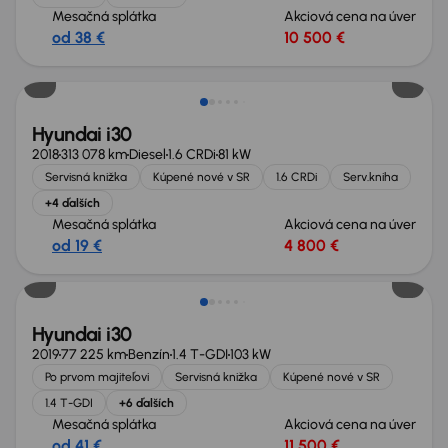
Mesačná splátka
Akciová cena na úver
od 38 €
10 500 €
Možnosť odpočtu DPH
Hyundai i30
2018
313 078 km
Diesel
1.6 CRDi
81 kW
Servisná knižka
Kúpené nové v SR
1.6 CRDi
Serv.kniha
+4 ďalších
Mesačná splátka
Akciová cena na úver
od 19 €
4 800 €
Hyundai i30
2019
77 225 km
Benzín
1.4 T-GDI
103 kW
Po prvom majiteľovi
Servisná knižka
Kúpené nové v SR
1.4 T-GDI
+6 ďalších
Mesačná splátka
Akciová cena na úver
od 41 €
11 500 €