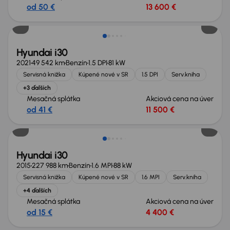
od 50 €
13 600 €
Hyundai i30
2021
49 542 km
Benzín
1.5 DPI
81 kW
Servisná knižka
Kúpené nové v SR
1.5 DPI
Serv.kniha
+3 ďalších
Mesačná splátka
Akciová cena na úver
od 41 €
11 500 €
Hyundai i30
2015
227 988 km
Benzín
1.6 MPI
88 kW
Servisná knižka
Kúpené nové v SR
1.6 MPI
Serv.kniha
+4 ďalších
Mesačná splátka
Akciová cena na úver
od 15 €
4 400 €
Zlacnené o 500 €