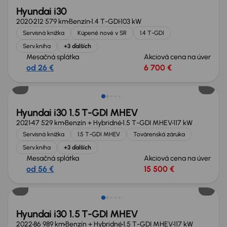
Hyundai i30
2020
212 579 km
Benzín
1.4 T-GDI
103 kW
Servisná knižka
Kúpené nové v SR
1.4 T-GDI
Serv.kniha
+3 ďalších
Mesačná splátka
Akciová cena na úver
od 26 €
6 700 €
Hyundai i30 1.5 T-GDI MHEV
2021
47 529 km
Benzín + Hybridné
1.5 T-GDI MHEV
117 kW
Servisná knižka
1.5 T-GDI MHEV
Továrenská záruka
Serv.kniha
+3 ďalších
Mesačná splátka
Akciová cena na úver
od 56 €
15 500 €
Zlacnené o 500 €
Hyundai i30 1.5 T-GDI MHEV
2022
86 989 km
Benzín + Hybridné
1.5 T-GDI MHEV
117 kW