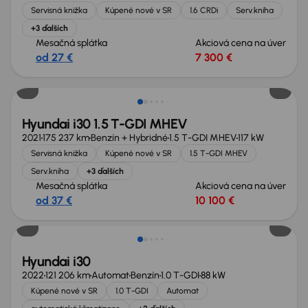
Servisná knižka
Kúpené nové v SR
1.6 CRDi
Serv.kniha
+3 ďalších
Mesačná splátka
Akciová cena na úver
od 27 €
7 300 €
Možnosť odpočtu DPH
Hyundai i30 1.5 T-GDI MHEV
2021
175 237 km
Benzín + Hybridné
1.5 T-GDI MHEV
117 kW
Servisná knižka
Kúpené nové v SR
1.5 T-GDI MHEV
Serv.kniha
+3 ďalších
Mesačná splátka
Akciová cena na úver
od 37 €
10 100 €
Hyundai i30
2022
121 206 km
Automat
Benzín
1.0 T-GDI
88 kW
Kúpené nové v SR
1.0 T-GDI
Automat