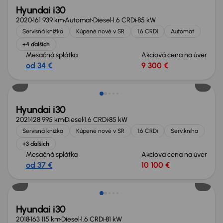
Hyundai i30
2020
161 939 km
Automat
Diesel
1.6 CRDi
85 kW
Servisná knižka
Kúpené nové v SR
1.6 CRDi
Automat
+4 ďalších
Mesačná splátka
Akciová cena na úver
od 34 €
9 300 €
Hyundai i30
2021
128 995 km
Diesel
1.6 CRDi
85 kW
Servisná knižka
Kúpené nové v SR
1.6 CRDi
Serv.kniha
+3 ďalších
Mesačná splátka
Akciová cena na úver
od 37 €
10 100 €
Hyundai i30
2018
163 115 km
Diesel
1.6 CRDi
81 kW