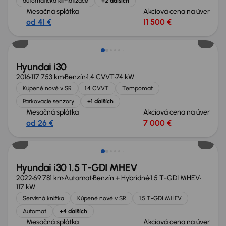
automatická klimatizace
+2 ďalších
Mesačná splátka
Akciová cena na úver
od 41 €
11 500 €
Nové v ponuke
Hyundai i30
2016
117 753 km
Benzín
1.4 CVVT
74 kW
Kúpené nové v SR
1.4 CVVT
Tempomat
Parkovacie senzory
+1 ďalších
Mesačná splátka
Akciová cena na úver
od 26 €
7 000 €
Zlacnené o 1 400 €
Hyundai i30 1.5 T-GDI MHEV
2022
69 781 km
Automat
Benzín + Hybridné
1.5 T-GDI MHEV
117 kW
Servisná knižka
Kúpené nové v SR
1.5 T-GDI MHEV
Automat
+4 ďalších
Mesačná splátka
Akciová cena na úver