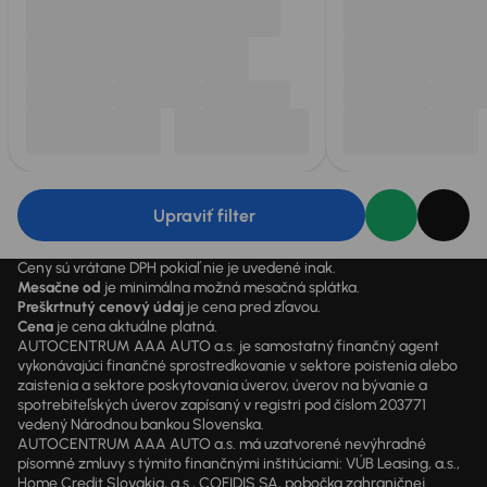
Upraviť filter
Ceny sú vrátane DPH pokiaľ nie je uvedené inak.
Mesačne od
je minimálna možná mesačná splátka.
Preškrtnutý cenový údaj
je cena pred zľavou.
Cena
je cena aktuálne platná.
AUTOCENTRUM AAA AUTO a.s. je samostatný finančný agent
vykonávajúci finančné sprostredkovanie v sektore poistenia alebo
zaistenia a sektore poskytovania úverov, úverov na bývanie a
spotrebiteľských úverov zapísaný v registri pod číslom 203771
vedený Národnou bankou Slovenska.
AUTOCENTRUM AAA AUTO a.s. má uzatvorené nevýhradné
písomné zmluvy s týmito finančnými inštitúciami: VÚB Leasing, a.s.,
Home Credit Slovakia, a.s., COFIDIS SA, pobočka zahraničnej