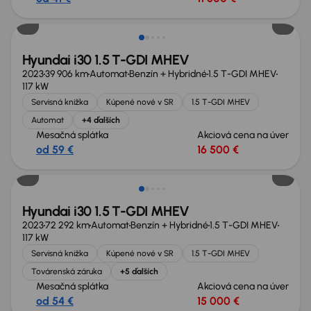
Hyundai i30 1.5 T-GDI MHEV
2023
39 906 km
Automat
Benzín + Hybridné
1.5 T-GDI MHEV
117 kW
Servisná knižka
Kúpené nové v SR
1.5 T-GDI MHEV
Automat
+4 ďalších
Mesačná splátka
Akciová cena na úver
od 59 €
16 500 €
Možnosť odpočtu DPH
Hyundai i30 1.5 T-GDI MHEV
2023
72 292 km
Automat
Benzín + Hybridné
1.5 T-GDI MHEV
117 kW
Servisná knižka
Kúpené nové v SR
1.5 T-GDI MHEV
Továrenská záruka
+5 ďalších
Mesačná splátka
Akciová cena na úver
od 54 €
15 000 €
Možnosť odpočtu DPH