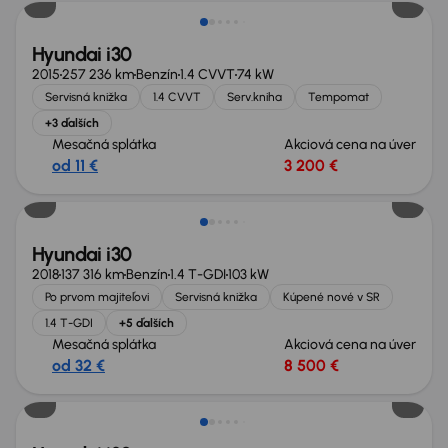
Hyundai i30
2015
257 236 km
Benzín
1.4 CVVT
74 kW
Servisná knižka
1.4 CVVT
Serv.kniha
Tempomat
+3 ďalších
Mesačná splátka
Akciová cena na úver
od 11 €
3 200 €
Zlacnené o 500 €
Hyundai i30
2018
137 316 km
Benzín
1.4 T-GDI
103 kW
Po prvom majiteľovi
Servisná knižka
Kúpené nové v SR
1.4 T-GDI
+5 ďalších
Mesačná splátka
Akciová cena na úver
od 32 €
8 500 €