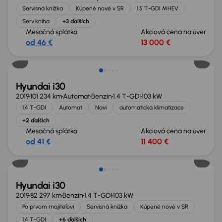
Servisná knižka
Kúpené nové v SR
1.5 T-GDI MHEV
Serv.kniha
+3 ďalších
Mesačná splátka
Akciová cena na úver
od 46 €
13 000 €
Hyundai i30
2019
101 234 km
Automat
Benzín
1.4 T-GDI
103 kW
1.4 T-GDI
Automat
Navi
automatická klimatizace
+2 ďalších
Mesačná splátka
Akciová cena na úver
od 41 €
11 400 €
Hyundai i30
2019
82 297 km
Benzín
1.4 T-GDI
103 kW
Po prvom majiteľovi
Servisná knižka
Kúpené nové v SR
1.4 T-GDI
+6 ďalších