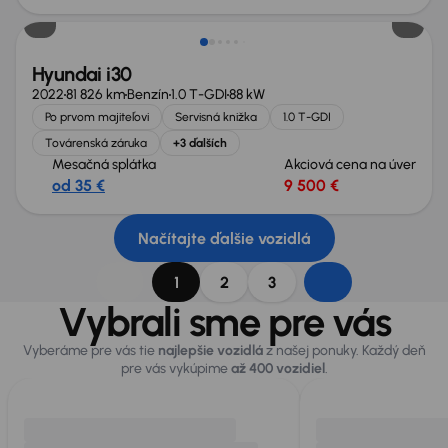
Hyundai i30
2022
81 826 km
Benzín
1.0 T-GDI
88 kW
Po prvom majiteľovi
Servisná knižka
1.0 T-GDI
Továrenská záruka
+3 ďalších
Mesačná splátka
Akciová cena na úver
od 35 €
9 500 €
Načítajte ďalšie vozidlá
1
2
3
Vybrali sme pre vás
Vyberáme pre vás tie
najlepšie vozidlá
z našej ponuky. Každý deň
pre vás vykúpime
až 400 vozidiel
.