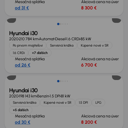
Mesačná splátka
Akciová cena na úver
od 31 €
8 300 €
Zlacnené o 500 €
Hyundai i30
2020
210 784 km
Automat
Diesel
1.6 CRDi
85 kW
Po prvom majiteľovi
Servisná knižka
Kúpené nové v SR
1.6 CRDi
+7 ďalších
Mesačná splátka
Akciová cena na úver
od 26 €
6 700 €
Hyundai i30
2020
198 143 km
Benzín
1.5 DPI
81 kW
Servisná knižka
Kúpené nové v SR
1.5 DPI
LPG
+5 ďalších
Mesačná splátka
Akciová cena na úver
od 30 €
8 200 €
Zlacnené o 500 €