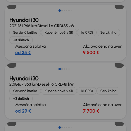
Hyundai i30
2021
151 946 km
Diesel
1.6 CRDi
85 kW
Servisná knižka
Kúpené nové v SR
1.6 CRDi
Serv.kniha
+3 ďalších
Mesačná splátka
Akciová cena na úver
od 35 €
9 500 €
Hyundai i30
2018
167 363 km
Diesel
1.6 CRDi
81 kW
Servisná knižka
Kúpené nové v SR
1.6 CRDi
Serv.kniha
+3 ďalších
Mesačná splátka
Akciová cena na úver
od 29 €
7 700 €