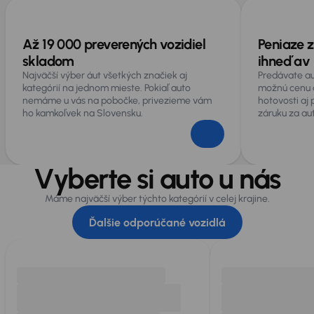
Až 19 000 preverených vozidiel
Peniaze z
skladom
ihneď av 
Najväčší výber áut všetkých značiek aj
Predávate au
kategórií na jednom mieste. Pokiaľ auto
možnú cenu 
nemáme u vás na pobočke, privezieme vám
hotovosti aj
ho kamkoľvek na Slovensku.
záruku za au
Vyberte si auto u nás
Máme najväčší výber týchto kategórií v celej krajine.
Ďalšie odporúčané vozidlá