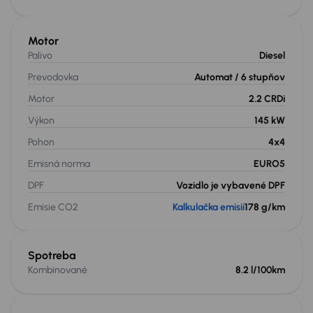
Motor
Palivo
Diesel
Prevodovka
Automat
/ 6 stupňov
Motor
2.2 CRDi
Výkon
145 kW
Pohon
4x4
Emisná norma
EURO5
DPF
Vozidlo je vybavené DPF
Emisie CO2
Kalkulačka emisií
178 g/km
Spotreba
Kombinované
8.2 l/100km