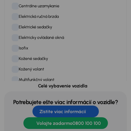
Centrálne uzamykanie
Elektrická ručná brzda
Elektrické sedačky
Elektricky ovládané okná
Isofix
Kožené sedačky
Kožený volant
Multifunkčný volant
Celé vybavenie vozidla
Palubný počítač
Posilovač riadenia
Potrebujete ešte viac informácií o vozidle?
Zistite viac informácií
Posúvacie zadné sedadlá
Rádio
Volajte zadarmo
0800 100 100