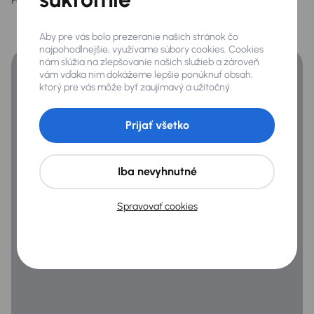
Páči sa vám tento opis?
Áno
Nie
LED pre denné svietenie
Financovanie
Pozdĺžné strešné nosiče
Aby pre vás bolo prezeranie našich stránok čo
Získajte lepšie podmienky financovania ako banka.
najpohodlnejšie, využívame súbory cookies. Cookies
Predné a zadné park. senzory
nám slúžia na zlepšovanie našich služieb a zároveň
vám vďaka nim dokážeme lepšie ponúknuť obsah,
ktorý pre vás môže byť zaujímavý a užitočný.
Extra
Prijať všetko
Automatické parkovanie
Dažďový senzor
Iba nevyhnutné
Parkovacia kamera
Ťažné zariadenie
Spravovať cookies
Infotainment
Bluetooth pripojenie
Navigačný systém