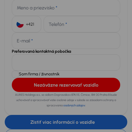
Meno a priezvisko
*
Telefón
*
+421
E-mail
*
Preferovaná kontaktná pobočka
Som firma / živnostník
Nezáväzne rezervovať vozidlo
AURES Holdings a.s., so sídlom Dopravákov 874/15, Čimice, 184 00 Praha 8 bude
uchovávať a spracovávať vaše osobné údaje v súlade so zásadami ochrany a
spracovania
osobných údajov
.
Zistiť viac informácií o vozidle