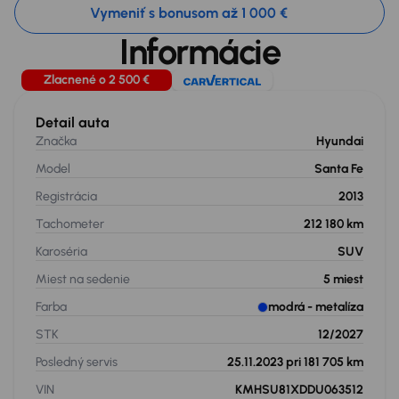
Vymeniť s bonusom až 1 000 €
Informácie
Zlacnené o 2 500 €
Detail auta
Značka
Hyundai
Model
Santa Fe
Registrácia
2013
Tachometer
212 180 km
Karoséria
SUV
Miest na sedenie
5
miest
Farba
modrá
- metalíza
STK
12/2027
Posledný servis
25.11.2023 pri 181 705 km
VIN
KMHSU81XDDU063512