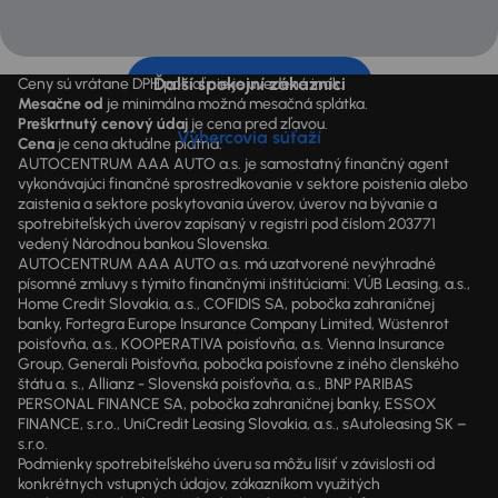
Ďalší spokojní zákazníci
Ceny sú vrátane DPH pokiaľ nie je uvedené inak.
Mesačne od
je minimálna možná mesačná splátka.
Preškrtnutý cenový údaj
je cena pred zľavou.
Výhercovia súťaží
Cena
je cena aktuálne platná.
AUTOCENTRUM AAA AUTO a.s. je samostatný finančný agent
vykonávajúci finančné sprostredkovanie v sektore poistenia alebo
zaistenia a sektore poskytovania úverov, úverov na bývanie a
spotrebiteľských úverov zapísaný v registri pod číslom 203771
vedený Národnou bankou Slovenska.
AUTOCENTRUM AAA AUTO a.s. má uzatvorené nevýhradné
písomné zmluvy s týmito finančnými inštitúciami: VÚB Leasing, a.s.,
Home Credit Slovakia, a.s., COFIDIS SA, pobočka zahraničnej
banky, Fortegra Europe Insurance Company Limited, Wüstenrot
poisťovňa, a.s., KOOPERATIVA poisťovňa, a.s. Vienna Insurance
Group, Generali Poisťovňa, pobočka poisťovne z iného členského
štátu a. s., Allianz - Slovenská poisťovňa, a.s., BNP PARIBAS
PERSONAL FINANCE SA, pobočka zahraničnej banky, ESSOX
FINANCE, s.r.o., UniCredit Leasing Slovakia, a.s., sAutoleasing SK –
s.r.o.
Podmienky spotrebiteľského úveru sa môžu líšiť v závislosti od
konkrétnych vstupných údajov, zákazníkom využitých