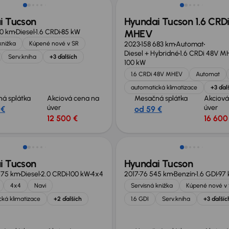
i Tucson
Hyundai Tucson 1.6 CRD
00 km
Diesel
1.6 CRDi
85 kW
MHEV
knižka
Kúpené nové v SR
2023
158 683 km
Automat
Diesel + Hybridné
1.6 CRDi 48V 
Serv.kniha
+3 ďalších
100 kW
1.6 CRDi 48V MHEV
Automat
automatická klimatizace
+3 ďal
á splátka
Akciová cena na
Mesačná splátka
Akciová
úver
úver
 €
od 59 €
12 500 €
16 600
i Tucson
Hyundai Tucson
675 km
Diesel
2.0 CRDi
100 kW
4x4
2017
76 545 km
Benzín
1.6 GDI
97
4x4
Navi
Servisná knižka
Kúpené nové v
ká klimatizace
+2 ďalších
1.6 GDI
Serv.kniha
+3 ďalšíc