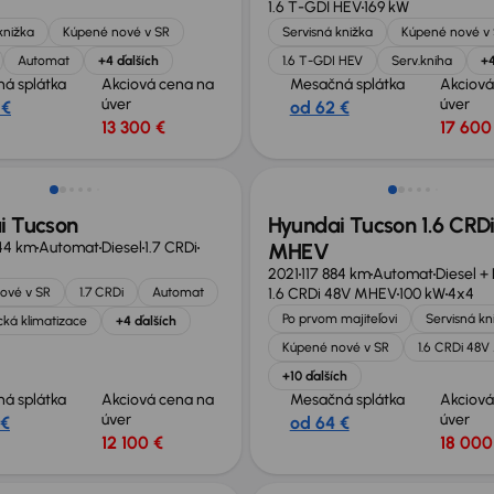
1.6 T-GDI HEV
169 kW
knižka
Kúpené nové v SR
Servisná knižka
Kúpené nové v
Automat
+4 ďalších
1.6 T-GDI HEV
Serv.kniha
+4
á splátka
Akciová cena na
Mesačná splátka
Akciová
úver
úver
 €
od 62 €
13 300 €
17 600
Možnosť odpočtu DPH
i Tucson
Hyundai Tucson 1.6 CRD
44 km
Automat
Diesel
1.7 CRDi
MHEV
2021
117 884 km
Automat
Diesel +
ové v SR
1.7 CRDi
Automat
1.6 CRDi 48V MHEV
100 kW
4x4
Po prvom majiteľovi
Servisná kn
ká klimatizace
+4 ďalších
Kúpené nové v SR
1.6 CRDi 48
+10 ďalších
á splátka
Akciová cena na
Mesačná splátka
Akciová
úver
úver
 €
od 64 €
12 100 €
18 000