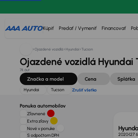
Hľadáte:
Hyundai
Tucson
Zrušiť všetko
Kúpiť
Predať / Vymeniť
Financovať
Po
Ojazdené vozidlá
Hyundai
Tucson
Ojazdené vozidlá Hyundai 
74 áut
Značka a model
Cena
Splátka
Hyundai
Tucson
Zrušiť všetko
Zlacne
Ponuka automobilov
Zľavnené
Extra zľavy
Hyunda
Nové v ponuke
2020
127 
S odpočtom DPH