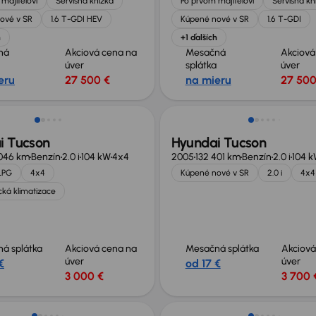
majiteľovi
Servisná knižka
Po prvom majiteľovi
Servisná kn
ové v SR
1.6 T-GDI HEV
Kúpené nové v SR
1.6 T-GDI
h
+1 ďalších
ná
Akciová cena na
Mesačná
Akciová
úver
splátka
úver
eru
27 500 €
na mieru
27 500
i Tucson
Hyundai Tucson
046 km
Benzín
2.0 i
104 kW
4x4
2005
132 401 km
Benzín
2.0 i
104 
LPG
4x4
Kúpené nové v SR
2.0 i
4x4
ká klimatizace
á splátka
Akciová cena na
Mesačná splátka
Akciová
úver
úver
€
od 17 €
3 000 €
3 700 
né o 500 €