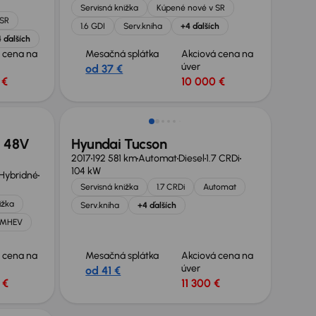
Servisná knižka
Kúpené nové v SR
 SR
1.6 GDI
Serv.kniha
+4 ďalších
 ďalších
 cena na
Mesačná splátka
Akciová cena na
úver
od 37 €
 €
10 000 €
i 48V
Hyundai Tucson
2017
192 581 km
Automat
Diesel
1.7 CRDi
104 kW
 Hybridné
Servisná knižka
1.7 CRDi
Automat
ižka
Serv.kniha
+4 ďalších
V MHEV
 cena na
Mesačná splátka
Akciová cena na
úver
od 41 €
 €
11 300 €