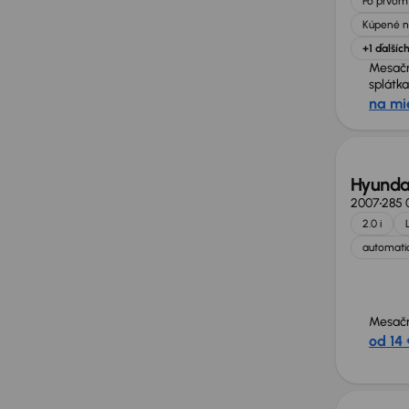
Po prvom 
Kúpené n
+1 ďalšíc
Mesač
splátka
na mi
Hyunda
2007
285 
2.0 i
automatic
Mesačn
od 14 
Zlacne