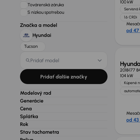
100 kW
Továrenská záruka
Servisná 
S nízkou spotrebou
1.6 CRDi
Mesačn
Značka a model
od 47
Hyundai
Tucson
Pridať model
Hyunda
2018
177 8
104 kW
Pridať ďalšie značky
Kúpené n
automatic
Modelový rad
Generácie
Cena
Mesačn
Splátka
od 43
Rok
Stav tachometra
Palivo