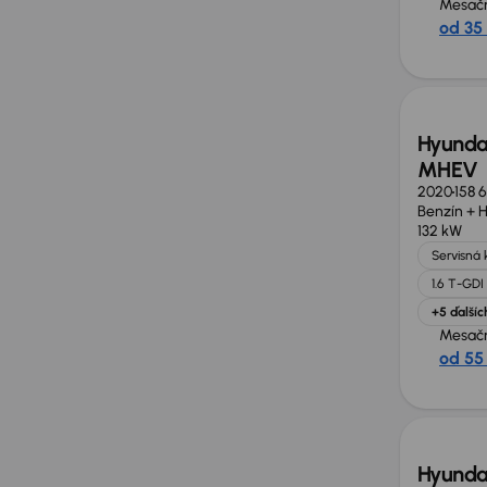
Mesačn
od 35
Hyunda
MHEV
2020
158 
Benzín + 
132 kW
Servisná 
1.6 T-GD
+5 ďalšíc
Mesačn
od 55
Zlacne
Hyunda