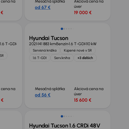
 cena na
Mesačná splátka
Akciová cena na
úver
od 67 €
 €
19 000 €
Zlacnené o 800 €
Hyundai Tucson
1.6 T-GDI
2021
141 883 km
Benzín
1.6 T-GDI
110 kW
Servisná knižka
Kúpené nové v SR
 SR
1.6 T-GDI
Serv.kniha
+3 ďalších
 cena na
Mesačná splátka
Akciová cena na
úver
od 56 €
 €
15 600 €
Hyundai Tucson 1.6 CRDi 48V