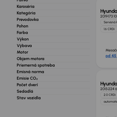
Karoséria
Hyunda
Kategória
2019
173 1
Prevodovka
Servisná 
Pohon
1.6 CRDi
Farba
Výkon
Výbava
Mesačn
Motor
od 45
Objem motora
Priemerná spotreba
Emisná norma
Emisie CO₂
Hyunda
Počet dverí
2015
224 
Sedadlá
2.0 CRDi
Stav vozidla
automatic