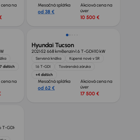
 cena na
Mesačná splátka
Akciová cena na
úver
od 38 €
€
10 500 €
Zlacnené o 500 €
Hyundai Tucson
kW
2021
52 668 km
Benzín
1.6 T-GDI
110 kW
ižka
Servisná knižka
Kúpené nové v SR
7 ďalších
1.6 T-GDI
Továrenská záruka
+4 ďalších
 cena na
Mesačná splátka
Akciová cena na
úver
od 62 €
€
17 500 €
.6 T-GDI