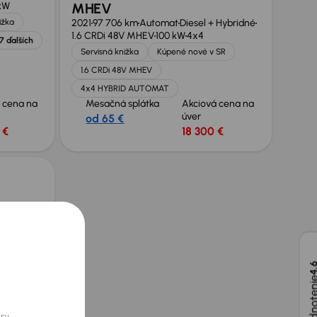
kW
MHEV
ižka
2021
97 706 km
Automat
Diesel + Hybridné
1.6 CRDi 48V MHEV
100 kW
4x4
7 ďalších
Servisná knižka
Kúpené nové v SR
1.6 CRDi 48V MHEV
4x4 HYBRID AUTOMAT
 cena na
Mesačná splátka
Akciová cena na
úver
od 65 €
 €
18 300 €
 kW
PG
4,
 cena na
 €
Zlacnené o 1 000 €
ory