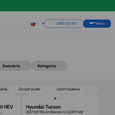
Zoradiť podľa
Uložiť hľadanie
0800 100 100
Menu
Karoséria
Kategória
Zlacnené o 500 €
karte
Zoradiť podľa
Uložiť hľadanie
DI HEV
Hyundai Tucson
é
2017
159 956 km
Benzín
1.6 GDI
97 kW