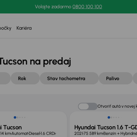
Volajte zadarmo
0800 100 100
bočky
Kariéra
Tucson na predaj
Rok
Stav tachometra
Palivo
né o 800 €
Zlacnené o 1 000 €
Otvoriť autá v novej 
i Tucson
Hyundai Tucson 1.6 T-G
614 km
Automat
Diesel
1.6 CRDi
2021
75 589 km
Benzín + Hybridn