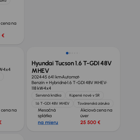
ižka
 cena na
 €
Zlacnené o 500 €
Hyundai Tucson 1.6 T-GDI 48V
kW
4x4
MHEV
2024
45 641 km
Automat
Benzín + Hybridné
1.6 T-GDI 48V MHEV
118 kW
4x4
Servisná knižka
Kúpené nové v SR
1.6 T-GDI 48V MHEV
Továrenská záruka
 cena na
Mesačná
Akciová cena na
splátka
úver
€
na mieru
25 500 €