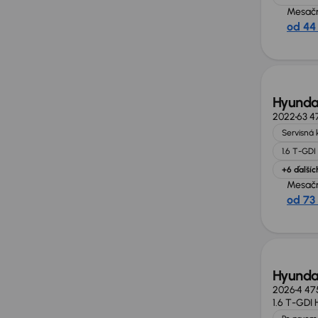
Mesačn
od 44
Zlacne
Hyunda
2022
63 4
Servisná 
1.6 T-GDI
+6 ďalšíc
Mesačn
od 73
Zlacne
Hyunda
2026
4 47
1.6 T-GDI