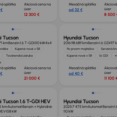
á splátka
Akciová cena na
Mesačná splátka
Akciová
úver
úver
 €
od 32 €
12 300 €
8 500 
né o 600 €
Zlacnené o 400 €
i Tucson
Hyundai Tucson
71 km
Benzín
1.6 T-GDI
110 kW
4x4
2016
98 689 km
Benzín
1.6 GDI
97 
knižka
Kúpené nové v SR
Po prvom majiteľovi
Servisná kn
Továrenská záruka
Kúpené nové v SR
1.6 GDI
+
h
á splátka
Akciová cena na
Mesačná splátka
Akciová
úver
úver
 €
od 40 €
21 000 €
11 100 
né o 500 €
Ušetríte 9 500 €
i Tucson 1.6 T-GDI HEV
Hyundai Tucson
5 km
Automat
Benzín + Hybridné
2025
7 475 km
Automat
Benzín
1
 HEV
158 kW
110 kW