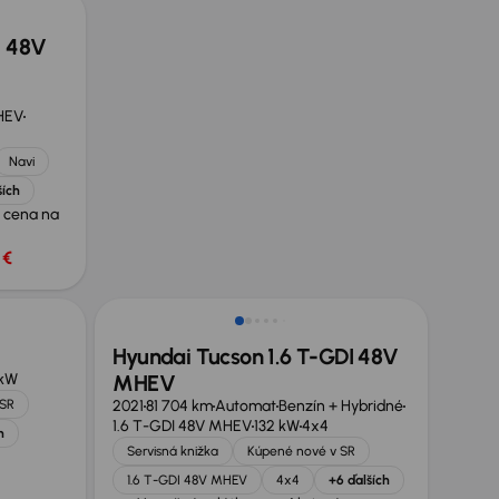
i 48V
MHEV
Navi
ších
 cena na
 €
Zlacnené o 600 €
Hyundai Tucson 1.6 T-GDI 48V
 kW
MHEV
 SR
2021
81 704 km
Automat
Benzín + Hybridné
1.6 T-GDI 48V MHEV
132 kW
4x4
h
Servisná knižka
Kúpené nové v SR
1.6 T-GDI 48V MHEV
4x4
+6 ďalších