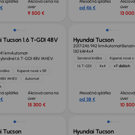
á splátka
Akciová cena na
Mesačná splátka
Akciová
úver
úver
 €
od 46 €
9 500 €
13 000
i Tucson 1.6 T-GDI 48V
Hyundai Tucson
2017
246 942 km
Automat
Benzín
130 kW
4x4
641 km
Automat
Hybridné
1.6 T-GDI 48V MHEV
Servisná knižka
Kúpené nové v
1.6 T-GDI
4x4
+7 ďalších
knižka
Kúpené nové v SR
I 48V MHEV
Automat
h
á splátka
Akciová cena na
Mesačná splátka
Akciová
úver
úver
 €
od 38 €
15 300 €
10 500
né o 600 €
i Tucson
Hyundai Tucson