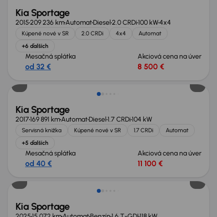
Kia Sportage
2015
209 236 km
Automat
Diesel
2.0 CRDi
100 kW
4x4
Kúpené nové v SR
2.0 CRDi
4x4
Automat
+6 ďalších
Mesačná splátka
Akciová cena na úver
od 32 €
8 500 €
Zlacnené o 700 €
Kia Sportage
2017
169 891 km
Automat
Diesel
1.7 CRDi
104 kW
Servisná knižka
Kúpené nové v SR
1.7 CRDi
Automat
+5 ďalších
Mesačná splátka
Akciová cena na úver
od 40 €
11 100 €
Zlacnené o 4 700 €
Kia Sportage
2025
15 072 km
Automat
Benzín
1.6 T-GDI
118 kW