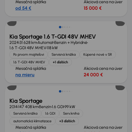
Mesačná splátka
Akciová cena na úver
od 54 €
15 000 €
Nové v ponuke
Kia Sportage 1.6 T-GDI 48V MHEV
2024
31 628 km
Automat
Benzín + Hybridné
1.6 T-GDI 48V MHEV
118 kW
Po prvom majiteľovi
Servisná knižka
Kúpené nové v SR
1.6 T-GDI 48V MHEV
+1 ďalších
Mesačná splátka
Akciová cena na úver
na mieru
24 000 €
Nové v ponuke
Kia Sportage
2014
147 408 km
Benzín
1.6 GDI
99 kW
Servisná knižka
1.6 GDI
Serv.kniha
automatická klimatizace
+3 ďalších
Mesačná splátka
Akciová cena na úver