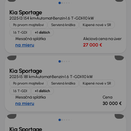
Kia Sportage
2025
13 154 km
Automat
Benzín
1.6 T-GDI
110 kW
Po prvom majiteľovi
Servisná knižka
Kúpené nové v SR
1.6 T-GDI
+1 ďalších
Mesačná splátka
Akciová cena na úver
na mieru
27 000 €
Zlacnené o 3 200 €
Kia Sportage
2025
15 181 km
Automat
Benzín
1.6 T-GDI
110 kW
Po prvom majiteľovi
Servisná knižka
Kúpené nové v SR
1.6 T-GDI
+1 ďalších
Mesačná splátka
Cena
na mieru
30 000 €
Zlacnené o 3 200 €
Kia Sportage