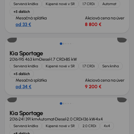
Servisná knižka
Kúpené nové v SR
1.7 CRDi
Automat
+5 ďalších
Mesačná splátka
Akciová cena na úver
od 33 €
8 800 €
Kia Sportage
2016
195 463 km
Diesel
1.7 CRDi
85 kW
Servisná knižka
Kúpené nové v SR
1.7 CRDi
Serv.kniha
+5 ďalších
Mesačná splátka
Akciová cena na úver
od 34 €
9 200 €
Kia Sportage
2016
241 391 km
Automat
Diesel
2.0 CRDi
136 kW
4x4
Servisná knižka
Kúpené nové v SR
2.0 CRDi
4x4
+8 ďalších