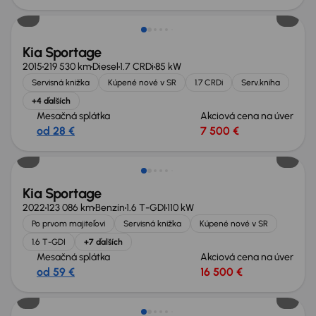
Kia Sportage
2015
219 530 km
Diesel
1.7 CRDi
85 kW
Servisná knižka
Kúpené nové v SR
1.7 CRDi
Serv.kniha
+4 ďalších
Mesačná splátka
Akciová cena na úver
od 28 €
7 500 €
Možnosť odpočtu DPH
Kia Sportage
2022
123 086 km
Benzín
1.6 T-GDI
110 kW
Po prvom majiteľovi
Servisná knižka
Kúpené nové v SR
1.6 T-GDI
+7 ďalších
Mesačná splátka
Akciová cena na úver
od 59 €
16 500 €