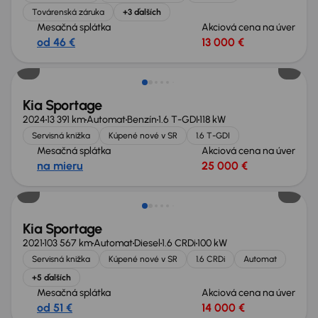
Továrenská záruka
+3 ďalších
Mesačná splátka
Akciová cena na úver
od 46 €
13 000 €
Ušetríte 10 500 €
Kia Sportage
2024
13 391 km
Automat
Benzín
1.6 T-GDI
118 kW
Servisná knižka
Kúpené nové v SR
1.6 T-GDI
Mesačná splátka
Akciová cena na úver
na mieru
25 000 €
Nové v ponuke
Kia Sportage
2021
103 567 km
Automat
Diesel
1.6 CRDi
100 kW
Servisná knižka
Kúpené nové v SR
1.6 CRDi
Automat
+5 ďalších
Mesačná splátka
Akciová cena na úver
od 51 €
14 000 €