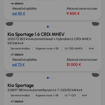
+6 ďalších
Mesačná splátka
Akciová cena na úver
od 40 €
9 500 €
Možnosť odpočtu DPH
Kia Sportage 1.6 CRDi MHEV
2022
72 825 km
Automat
Diesel + Hybridné
1.6 CRDi MHEV
100 kW
4x4
Servisná knižka
Kúpené nové v SR
1.6 CRDi MHEV
4x4
+7 ďalších
Mesačná splátka
Akciová cena na úver
od 73 €
21 000 €
Kia Sportage
2018
97 980 km
Automat
Benzín
1.6 T-GDI
130 kW
4x4
Servisná knižka
Kúpené nové v SR
1.6 T-GDI
4x4
+7 ďalších