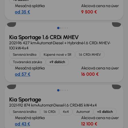
Mesačná splátka
Akciová cena na úver
od 35 €
9 500 €
Zlacnené o 1 600 €
Kia Sportage 1.6 CRDi MHEV
2021
96 427 km
Automat
Diesel + Hybridné
1.6 CRDi MHEV
100 kW
4x4
Servisná knižka
Kúpené nové v SR
1.6 CRDi MHEV
Továrenská záruka
+9 ďalších
Mesačná splátka
Akciová cena na úver
od 57 €
16 000 €
Možnosť odpočtu DPH
Kia Sportage
2021
192 874 km
Automat
Diesel
1.6 CRDi
85 kW
4x4
Servisná knižka
1.6 CRDi
4x4
Automat
+5 ďalších
Mesačná splátka
Akciová cena na úver
od 43 €
12 100 €