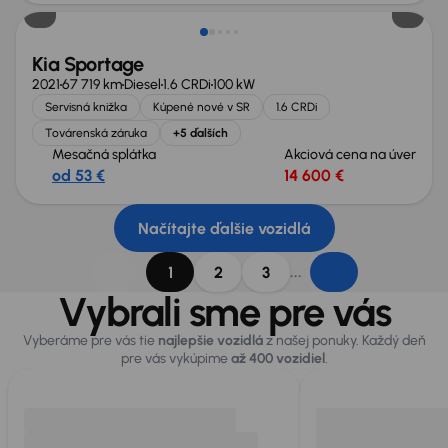
Kia Sportage
2021
67 719 km
Diesel
1.6 CRDi
100 kW
Servisná knižka
Kúpené nové v SR
1.6 CRDi
Továrenská záruka
+5 ďalších
Mesačná splátka
Akciová cena na úver
od 53 €
14 600 €
Načítajte ďalšie vozidlá
...
1
2
3
Vybrali sme pre vás
Vyberáme pre vás tie
najlepšie vozidlá
z našej ponuky. Každý deň
pre vás vykúpime
až 400 vozidiel
.