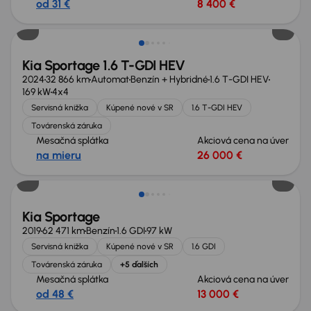
od 31 €
8 400 €
Kia Sportage 1.6 T-GDI HEV
2024
32 866 km
Automat
Benzín + Hybridné
1.6 T-GDI HEV
169 kW
4x4
Servisná knižka
Kúpené nové v SR
1.6 T-GDI HEV
Továrenská záruka
Mesačná splátka
Akciová cena na úver
na mieru
26 000 €
Nové v ponuke
Kia Sportage
2019
62 471 km
Benzín
1.6 GDI
97 kW
Servisná knižka
Kúpené nové v SR
1.6 GDI
Továrenská záruka
+5 ďalších
Mesačná splátka
Akciová cena na úver
od 48 €
13 000 €