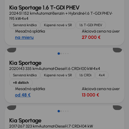
Kia Sportage 1.6 T-GDI PHEV
2024
51 152 km
Automat
Benzín + Hybridné
1.6 T-GDI PHEV
195 kW
4x4
Servisná knižka
Kúpené nové v SR
1.6 T-GDI PHEV
Mesačná splátka
Akciová cena na úver
na mieru
27 000 €
Nové v ponuke
Kia Sportage
2020
143 335 km
Automat
Diesel
1.6 CRDi
100 kW
4x4
Servisná knižka
Kúpené nové v SR
1.6 CRDi
4x4
+8 ďalších
Mesačná splátka
Akciová cena na úver
od 48 €
13 000 €
Kia Sportage
2017
267 323 km
Automat
Diesel
1.7 CRDi
104 kW