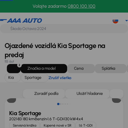
Kia
Sportage
Zrušiť všetko
Volajte zadarmo
0800 100 100
Ojazdené vozidlá Kia Sportage na
predaj
115 áut
2
Značka a model
Cena
Splátka
Kia
Sportage
Zrušiť všetko
Zlacnené o 1 500 €
Zoradiť podľa
Uložiť hľadanie
Kia Sportage
2021
83 180 km
Benzín
1.6 T-GDI
130 kW
4x4
Servisná knižka
Kúpené nové v SR
1.6 T-GDI