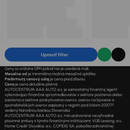
Upraviť filter
Ceny sú vrátane DPH pokiaľ nie je uvedené inak.
Mesačne od
je minimálna možná mesačná splátka.
Preškrtnutý cenový údaj
je cena pred zľavou.
Cena
je cena aktuálne platná.
AUTOCENTRUM AAA AUTO a.s. je samostatný finančný agent
vykonávajúci finančné sprostredkovanie v sektore poistenia alebo
zaistenia a sektore poskytovania úverov, úverov na bývanie a
spotrebiteľských úverov zapísaný v registri pod číslom 203771
vedený Národnou bankou Slovenska.
AUTOCENTRUM AAA AUTO a.s. má uzatvorené nevýhradné
písomné zmluvy s týmito finančnými inštitúciami: VÚB Leasing, a.s.,
Home Credit Slovakia, a.s., COFIDIS SA, pobočka zahraničnej