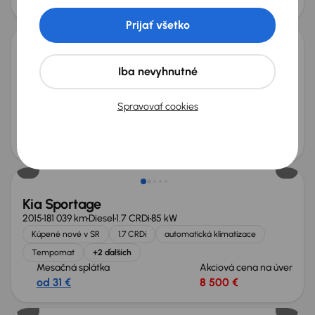
od 75 €
21 600 €
Zlacnené o 600 €
Prijať všetko
Kia Sportage
Iba nevyhnutné
2019
137 767 km
Benzín
1.6 T-GDI
130 kW
Po prvom majiteľovi
Servisná knižka
Kúpené nové v SR
Spravovať cookies
1.6 T-GDI
+7 ďalších
Mesačná splátka
Akciová cena na úver
od 45 €
12 500 €
Kia Sportage
2015
181 039 km
Diesel
1.7 CRDi
85 kW
Kúpené nové v SR
1.7 CRDi
automatická klimatizace
Tempomat
+2 ďalších
Mesačná splátka
Akciová cena na úver
od 31 €
8 500 €
Ušetríte 6 999 €