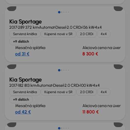
Kia Sportage
2017
289 372 km
Automat
Diesel
2.0 CRDi
136 kW
4x4
Servisná knižka
Kúpené nové v SR
2.0 CRDi
4x4
+9 ďalších
Mesačná splátka
Akciová cena na úver
od 31 €
8 300 €
Kia Sportage
2017
182 813 km
Automat
Diesel
2.0 CRDi
100 kW
4x4
Servisná knižka
Kúpené nové v SR
2.0 CRDi
4x4
+9 ďalších
Mesačná splátka
Akciová cena na úver
od 42 €
11 800 €