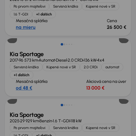
Po prvom majiteľovi
Servisná knižka
Kúpené nové v SR
1.6 T-GDI
+1 ďalších
Mesačná splátka
Cena
na mieru
26 500 €
Kia Sportage
2017
96 573 km
Automat
Diesel
2.0 CRDi
136 kW
4x4
Servisná knižka
Kúpené nové v SR
2.0 CRDi
automat
+1 ďalších
Mesačná splátka
Akciová cena na úver
od 48 €
13 000 €
Zlacnené o 8 000 €
Kia Sportage
2025
29 929 km
Benzín
1.6 T-GDI
118 kW
Po prvom majiteľovi
Servisná knižka
Kúpené nové v SR
1.6 T-GDI
+1 ďalších