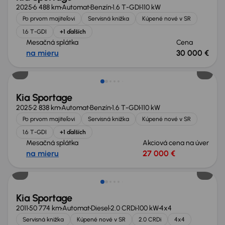
2025
6 488 km
Automat
Benzín
1.6 T-GDI
110 kW
Po prvom majiteľovi
Servisná knižka
Kúpené nové v SR
1.6 T-GDI
+1 ďalších
Mesačná splátka
Cena
na mieru
30 000 €
Zlacnené o 4 200 €
Kia Sportage
2025
2 838 km
Automat
Benzín
1.6 T-GDI
110 kW
Po prvom majiteľovi
Servisná knižka
Kúpené nové v SR
1.6 T-GDI
+1 ďalších
Mesačná splátka
Akciová cena na úver
na mieru
27 000 €
Kia Sportage
2011
50 774 km
Automat
Diesel
2.0 CRDi
100 kW
4x4
Servisná knižka
Kúpené nové v SR
2.0 CRDi
4x4