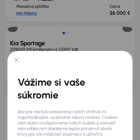
Mesačná splátka
Cena
na mieru
26 000 €
Kia Sportage
2018
159 291 km
Benzín
1.6 GDI
97 kW
Servisná knižka
Kúpené nové v SR
1.6 GDI
Serv.kniha
+4 ďalších
Mesačná splátka
Akciová cena na úver
od 37 €
10 100 €
Vážime si vaše
Zlacnené o 400 €
súkromie
Kia Sportage
Aby pre vás bolo prezeranie našich stránok čo
2024
30 847 km
Benzín
1.6 T-GDI
118 kW
najpohodlnejšie, využívame súbory cookies. Cookies
Po prvom majiteľovi
Servisná knižka
Kúpené nové v SR
nám slúžia na zlepšovanie našich služieb a zároveň
1.6 T-GDI
+7 ďalších
vám vďaka nim dokážeme lepšie ponúknuť obsah,
Mesačná splátka
Akciová cena na úver
ktorý pre vás môže byť zaujímavý a užitočný.