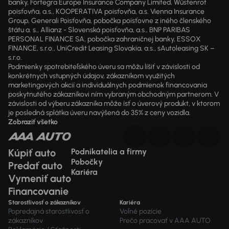
banky, Fortegra Europe Insurance Company Limited, Wüstenrot
poisťovňa, a.s., KOOPERATIVA poisťovňa, a.s. Vienna Insurance
Group, Generali Poisťovňa, pobočka poisťovne z iného členského
štátu a. s., Allianz - Slovenská poisťovňa, a.s., BNP PARIBAS
PERSONAL FINANCE SA, pobočka zahraničnej banky, ESSOX
FINANCE, s.r.o., UniCredit Leasing Slovakia, a.s., sAutoleasing SK –
s.r.o.
Podmienky spotrebiteľského úveru sa môžu líšiť v závislosti od
konkrétnych vstupných údajov, zákazníkom využitých
marketingových akcií a individuálnych podmienok financovania
poskytnutého zákazníkovi ním vybraným obchodným partnerom. V
závislosti od výberu zákazníka môže ísť o úverový produkt, v ktorom
je posledná splátka úveru navýšená do 35% z ceny vozidla.
Zobraziť všetko
Kúpiť auto
Podnikatelia a firmy
Pobočky
Predať auto
Kariéra
Vymeniť auto
Financovanie
Starostlivosť o zákazníkov
Kariéra
Popredajná starostlivosť o
Voľné pozície
zákazníkov
Prečo pracovať v AAA AUTO