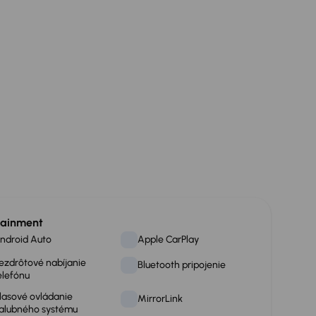
tainment
ndroid Auto
Apple CarPlay
ezdrôtové nabíjanie
Bluetooth pripojenie
elefónu
lasové ovládanie
MirrorLink
alubného systému