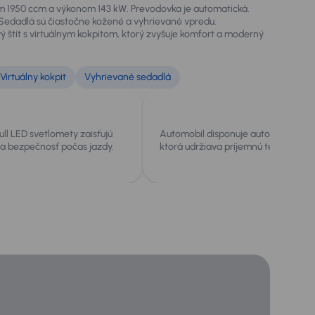
1950 ccm a výkonom 143 kW. Prevodovka je automatická.
ť. Sedadlá sú čiastočne kožené a vyhrievané vpredu.
ový štít s virtuálnym kokpitom, ktorý zvyšuje komfort a moderný
Virtuálny kokpit
Vyhrievané sedadlá
ll LED svetlomety zaisťujú
Automobil disponuje automatickou k
ť a bezpečnosť počas jazdy.
ktorá udržiava príjemnú teplotu v int