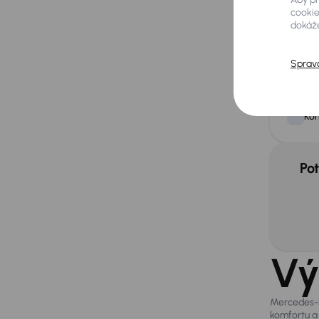
Pre
cookie
sen
dokáže
Sprav
Extra
Aut
Kom
Pot
Vý
Mercedes-B
komfortu a