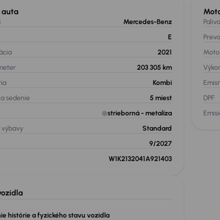
l auta
Mot
a
Mercedes-Benz
Paliv
E
Prev
ácia
2021
Moto
meter
203 305 km
Výko
ria
Kombi
Emis
na sedenie
5
miest
DPF
strieborná
- metalíza
Emis
 výbavy
Standard
9/2027
W1K2132041A921403
vozidla
e histórie a fyzického stavu vozidla