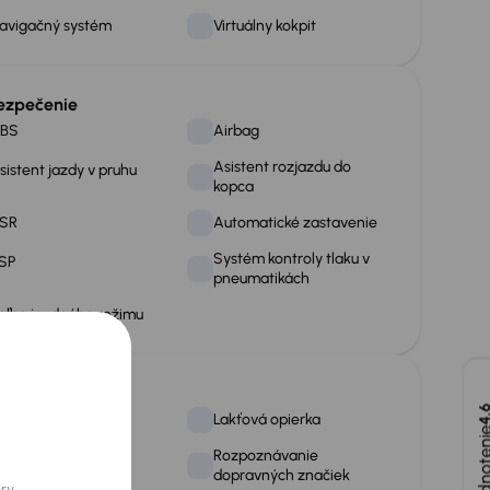
avigačný systém
Virtuálny kokpit
ezpečenie
BS
Airbag
Asistent rozjazdu do
sistent jazdy v pruhu
kopca
SR
Automatické zastavenie
Systém kontroly tlaku v
SP
pneumatikách
oľba jazdného režimu
obecné
4,
nfotainment
Lakťová opierka
Rozpoznávanie
olokožené sedačky
dopravných značiek
ory