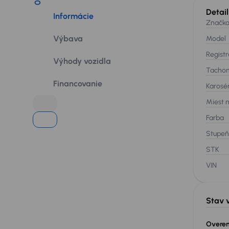
01
Detai
Informácie
Značk
Výbava
Model
Registr
Výhody vozidla
Tacho
Financovanie
Karosé
Miest 
Farba
Stupeň
STK
VIN
Stav 
Overeni