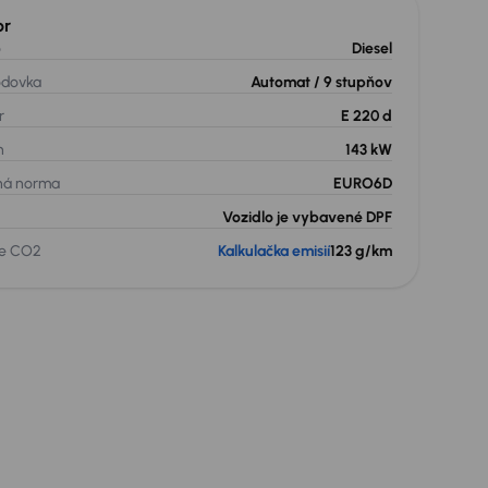
or
o
Diesel
odovka
Automat
/ 9 stupňov
r
E 220 d
n
143 kW
ná norma
EURO6D
Vozidlo je vybavené DPF
ie CO2
Kalkulačka emisií
123 g/km