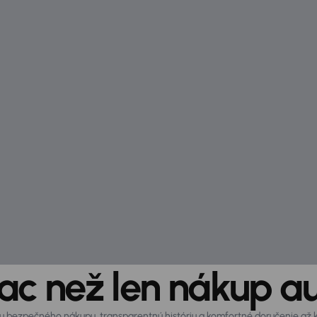
ac než len nákup a
otu bezpečného nákupu, transparentnú históriu a komfortné doručenie až