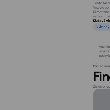
Tento Merc
Vozidlo pon
Klimatizáci
vzhľad inte
Kľúčové vl
Výkonný 
Vozidl
objemo
poskytu
Páči sa vá
Fi
Získajte l