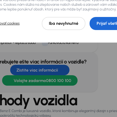
dné a zadné park.
s. Cookies nám slúžia na zlepšovanie našich služieb a zároveň vám vďak
Zadné svetlá s LED
T
zory
me lepšie ponúknuť obsah, ktorý pre vás môže byť zaujímavý a užitočný.
V
Iba nevyhnutné
Prijať všet
ovať cookies
omatické parkovanie
Dažďový senzor
presor - lepiaca sada
Parkovacia kamera
rebujete ešte viac informácií o vozidle?
Zistite viac informácií
Volajte zadarmo
0800 100 100
hody vozidla
enz E Combi je luxusné vozidlo, ktoré kombinuje elegantný dizajn s prie
 pokročilú technologickú výbavu.