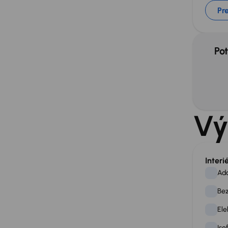
Pre
Pot
Vý
Interi
Ad
Bez
Ele
Iso