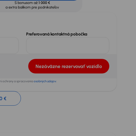
S bonusom až
1 000 €
a extra balíkom pre podnikateľov
Preferovaná kontaktná pobočka
Nezáväzne rezervovať vozidlo
ami ochrany a spracovania
osobných údajov
.
0 €