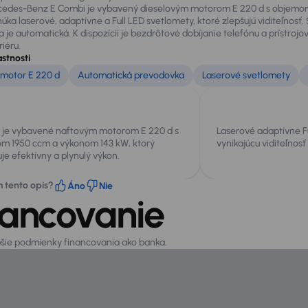
edes-Benz E Combi je vybavený dieselovým motorom E 220 d s objemom 
úka laserové, adaptívne a Full LED svetlomety, ktoré zlepšujú viditeľnos
a je automatická. K dispozícii je bezdrôtové dobíjanie telefónu a prístroj
riéru.
astnosti
motor E 220 d
Automatická prevodovka
Laserové svetlomety
o je vybavené naftovým motorom E 220 d s
Laserové adaptívne Fu
m 1950 ccm a výkonom 143 kW, ktorý
vynikajúcu viditeľnos
je efektívny a plynulý výkon.
m tento opis?
Áno
Nie
nancovanie
epšie podmienky financovania ako banka.