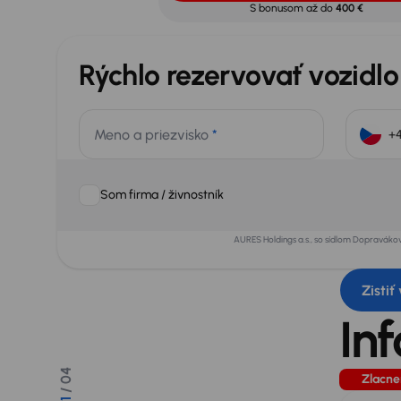
S bonusom až do
400 €
Rýchlo rezervovať vozidlo
Meno a priezvisko
*
Som firma / živnostník
AURES Holdings a.s., so sídlom Dopraváko
Zistiť
In
/ 04
Zlacne