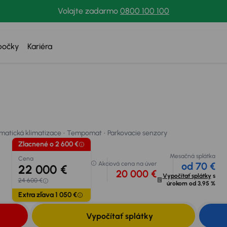
Volajte zadarmo
0800 100 100
bočky
Kariéra
Zlacnené o 2 600 
Cena
22 000 €
atická klimatizace
Tempomat
Parkovacie senzory
1
24 600 €
 svoje auto
Extra zľava 1 050 
matická klimatizace
Tempomat
Parkovacie senzory
Zlacnené o 2 600 €
Mesačná splátka
Cena
Akciová cena na úver
od 70 €
22 000 €
20 000 €
Vypočítať splátky
s
24 600 €
úrokom od
3,95 %
Extra zľava 1 050 €
Vypočítať splátky