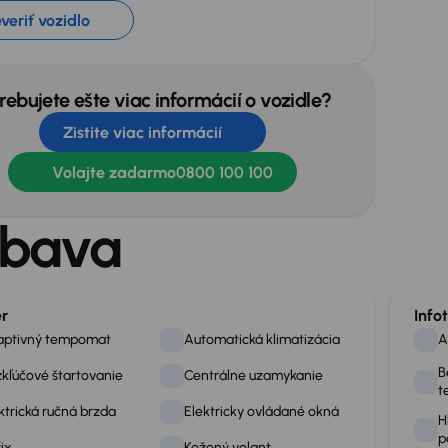
veriť vozidlo
rebujete ešte viac informácií o vozidle?
Zistite viac informácií
Volajte zadarmo
0800 100 100
bava
ér
Info
aptivný tempomat
Automatická klimatizácia
A
B
kľúčové štartovanie
Centrálne uzamykanie
t
ktrická ručná brzda
Elektricky ovládané okná
H
p
fix
Kožený volant