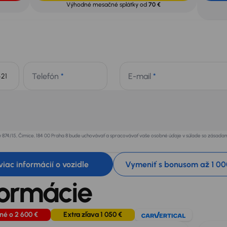
Výhodné mesačné splátky od
70 €
Telefón
*
E-mail
*
+421
v 874/15, Čimice, 184 00 Praha 8 bude uchovávať a spracovávať vaše osobné údaje v súlade so zásad
 viac informácií o vozidle
Vymeniť s bonusom až 1 00
formácie
né o 2 600 €
Extra zľava 1 050 €