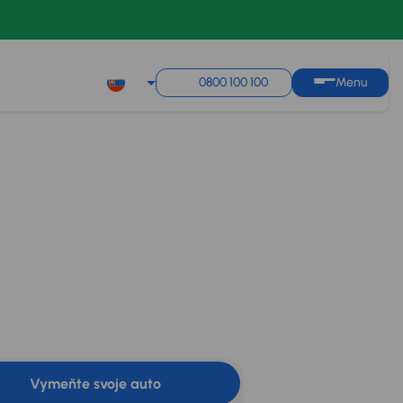
0800 100 100
Menu
€
Mesačná splátka
Akciová cena na úver
od 70 €
20 000 €
Vypočítať splátky
s
úrokom od
3,95 %
€
Vymeňte svoje auto