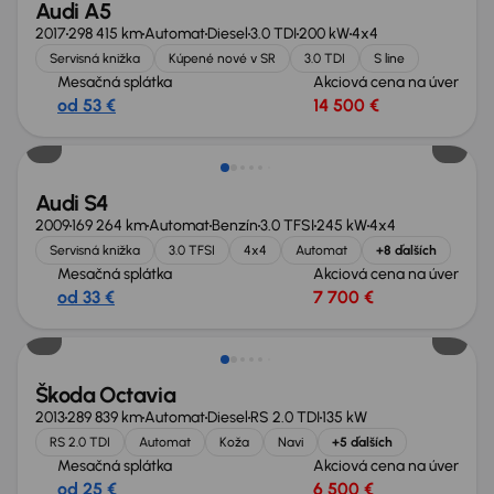
Audi A5
2017
298 415 km
Automat
Diesel
3.0 TDI
200 kW
4x4
Servisná knižka
Kúpené nové v SR
3.0 TDI
S line
Mesačná splátka
Akciová cena na úver
od 53 €
14 500 €
Zlacnené o 4 000 €
Audi S4
2009
169 264 km
Automat
Benzín
3.0 TFSI
245 kW
4x4
Servisná knižka
3.0 TFSI
4x4
Automat
+8 ďalších
Mesačná splátka
Akciová cena na úver
od 33 €
7 700 €
Škoda Octavia
2013
289 839 km
Automat
Diesel
RS 2.0 TDI
135 kW
RS 2.0 TDI
Automat
Koža
Navi
+5 ďalších
Mesačná splátka
Akciová cena na úver
od 25 €
6 500 €