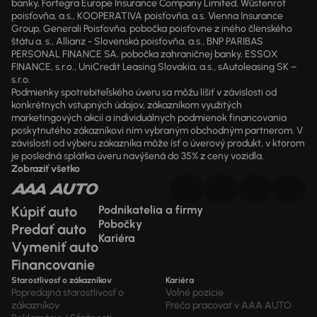
banky, Fortegra Europe Insurance Company Limited, Wüstenrot
poisťovňa, a.s., KOOPERATIVA poisťovňa, a.s. Vienna Insurance
Group, Generali Poisťovňa, pobočka poisťovne z iného členského
štátu a. s., Allianz - Slovenská poisťovňa, a.s., BNP PARIBAS
PERSONAL FINANCE SA, pobočka zahraničnej banky, ESSOX
FINANCE, s.r.o., UniCredit Leasing Slovakia, a.s., sAutoleasing SK –
s.r.o.
Podmienky spotrebiteľského úveru sa môžu líšiť v závislosti od
konkrétnych vstupných údajov, zákazníkom využitých
marketingových akcií a individuálnych podmienok financovania
poskytnutého zákazníkovi ním vybraným obchodným partnerom. V
závislosti od výberu zákazníka môže ísť o úverový produkt, v ktorom
je posledná splátka úveru navýšená do 35% z ceny vozidla.
Zobraziť všetko
Kúpiť auto
Podnikatelia a firmy
Pobočky
Predať auto
Kariéra
Vymeniť auto
Financovanie
Starostlivosť o zákazníkov
Kariéra
Popredajná starostlivosť o
Voľné pozície
zákazníkov
Prečo pracovať v AAA AUTO