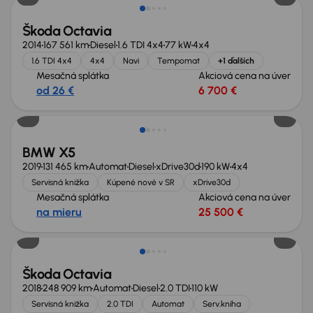
Škoda Octavia
2014
167 561 km
Diesel
1.6 TDI 4x4
77 kW
4x4
1.6 TDI 4x4
4x4
Navi
Tempomat
+1 ďalších
Mesačná splátka
Akciová cena na úver
od 26 €
6 700 €
Zlacnené o 4 100 €
BMW X5
2019
131 465 km
Automat
Diesel
xDrive30d
190 kW
4x4
Servisná knižka
Kúpené nové v SR
xDrive30d
Mesačná splátka
Akciová cena na úver
na mieru
25 500 €
Škoda Octavia
2018
248 909 km
Automat
Diesel
2.0 TDI
110 kW
Servisná knižka
2.0 TDI
Automat
Serv.kniha