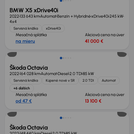
BMW X5 xDrive40i
2022
133 643 km
Automat
Benzín + Hybridné
xDrive40i
245 kW
4x4
Servisná knižka
xDrive40i
Mesačná splátka
Akciová cena na úver
na mieru
41 000 €
Nové v ponuke
Škoda Octavia
2022
164 028 km
Automat
Diesel
2.0 TDI
85 kW
Servisná knižka
Kúpené nové v SR
2.0 TDI
Automat
+6 ďalších
Mesačná splátka
Akciová cena na úver
od 47 €
13 100 €
Možnosť odpočtu DPH
Škoda Octavia
2022
148 440 km
Diesel
2.0 TDI
85 kW