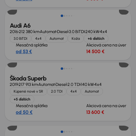
Audi A6
2016
212 380 km
Automat
Diesel
3.0 BiTDI
240 kW
4x4
3.0 BiTDI
4x4
Automat
Koža
+6 ďalších
Mesačná splátka
Akciová cena na úver
od 53 €
14 500 €
Zlacnené o 1 900 €
Škoda Superb
2019
217 913 km
Automat
Diesel
2.0 TDI
140 kW
4x4
Kúpené nové v SR
2.0 TDI
4x4
Automat
+5 ďalších
Mesačná splátka
Akciová cena na úver
od 50 €
13 600 €