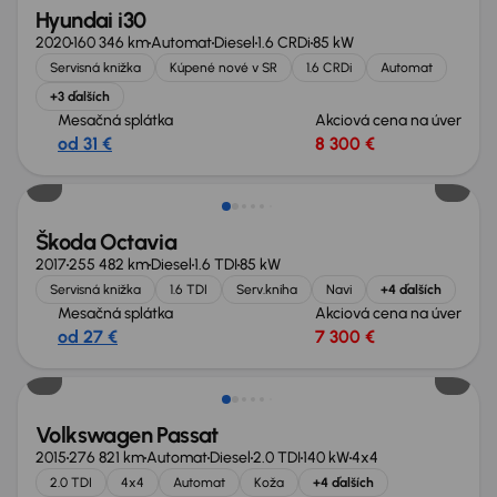
Hyundai i30
2020
160 346 km
Automat
Diesel
1.6 CRDi
85 kW
Servisná knižka
Kúpené nové v SR
1.6 CRDi
Automat
+3 ďalších
Mesačná splátka
Akciová cena na úver
od 31 €
8 300 €
Zlacnené o 700 €
Škoda Octavia
2017
255 482 km
Diesel
1.6 TDI
85 kW
Servisná knižka
1.6 TDI
Serv.kniha
Navi
+4 ďalších
Mesačná splátka
Akciová cena na úver
od 27 €
7 300 €
Zlacnené o 700 €
Volkswagen Passat
2015
276 821 km
Automat
Diesel
2.0 TDI
140 kW
4x4
2.0 TDI
4x4
Automat
Koža
+4 ďalších