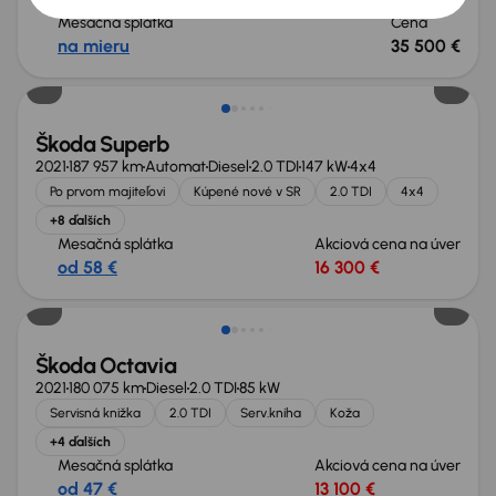
Mesačná splátka
Cena
na mieru
35 500 €
Možnosť odpočtu DPH
Škoda Superb
2021
187 957 km
Automat
Diesel
2.0 TDI
147 kW
4x4
Po prvom majiteľovi
Kúpené nové v SR
2.0 TDI
4x4
+8 ďalších
Mesačná splátka
Akciová cena na úver
od 58 €
16 300 €
Škoda Octavia
2021
180 075 km
Diesel
2.0 TDI
85 kW
Servisná knižka
2.0 TDI
Serv.kniha
Koža
+4 ďalších
Mesačná splátka
Akciová cena na úver
od 47 €
13 100 €