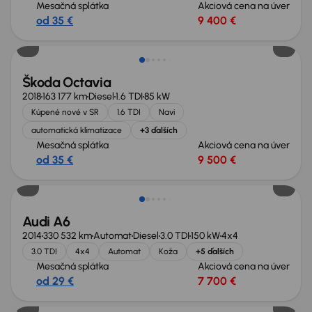
Mesačná splátka
Akciová cena na úver
od 35 €
9 400 €
Zlacnené o 900 €
Škoda Octavia
2018
163 177 km
Diesel
1.6 TDI
85 kW
Kúpené nové v SR
1.6 TDI
Navi
automatická klimatizace
+3 ďalších
Mesačná splátka
Akciová cena na úver
od 35 €
9 500 €
Zlacnené o 600 €
Audi A6
2014
330 532 km
Automat
Diesel
3.0 TDI
150 kW
4x4
3.0 TDI
4x4
Automat
Koža
+5 ďalších
Mesačná splátka
Akciová cena na úver
od 29 €
7 700 €