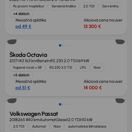
Po prvom majiteľovi
Servisná knižka
2.0 TDI
Serv.kniha
+4 ďalších
Mesačná splátka
Akciová cena na úver
od 49 €
13 300 €
Nové v ponuke
Škoda Octavia
2017
143 163 km
Benzín
RS 230 2.0 TSI
169 kW
Kúpené nové v SR
RS 230 2.0 TSI
LPG
Navi
+5 ďalších
Mesačná splátka
Akciová cena na úver
od 51 €
14 000 €
Zlacnené o 1 700 €
Volkswagen Passat
2018
265 840 km
Automat
Diesel
2.0 TDI
110 kW
2.0 TDI
Automat
Navi
automatická klimatizace