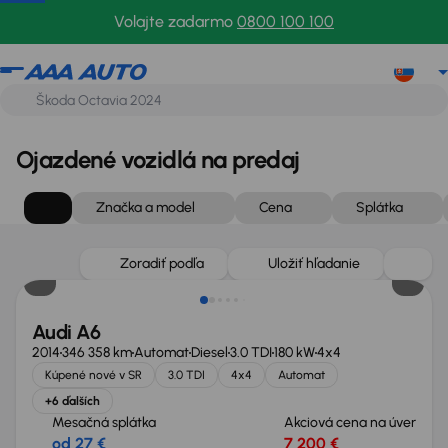
Volajte zadarmo
0800 100 100
Ojazdené vozidlá na predaj
Značka a model
Cena
Splátka
Zlacnené o 1 100 €
Zoradiť podľa
Uložiť hľadanie
Audi A6
2014
346 358 km
Automat
Diesel
3.0 TDI
180 kW
4x4
Kúpené nové v SR
3.0 TDI
4x4
Automat
+6 ďalších
Mesačná splátka
Akciová cena na úver
od 27 €
7 200 €