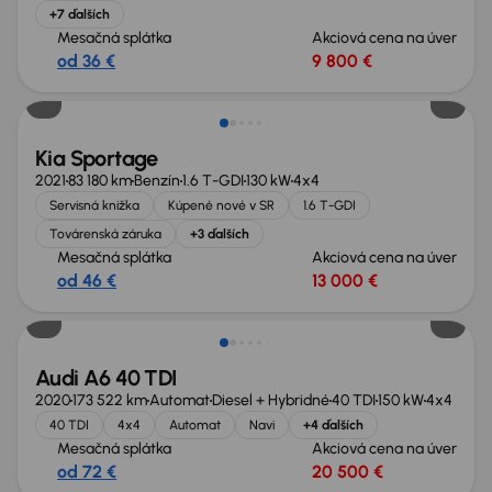
+7 ďalších
Mesačná splátka
Akciová cena na úver
od 36 €
9 800 €
Zlacnené o 1 500 €
Kia Sportage
2021
83 180 km
Benzín
1.6 T-GDI
130 kW
4x4
Servisná knižka
Kúpené nové v SR
1.6 T-GDI
Továrenská záruka
+3 ďalších
Mesačná splátka
Akciová cena na úver
od 46 €
13 000 €
Zlacnené o 500 €
Audi A6 40 TDI
2020
173 522 km
Automat
Diesel + Hybridné
40 TDI
150 kW
4x4
40 TDI
4x4
Automat
Navi
+4 ďalších
Mesačná splátka
Akciová cena na úver
od 72 €
20 500 €