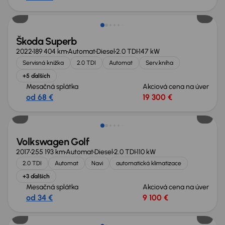
Škoda Superb
2022
189 404 km
Automat
Diesel
2.0 TDI
147 kW
Servisná knižka
2.0 TDI
Automat
Serv.kniha
+5 ďalších
Mesačná splátka
Akciová cena na úver
od 68 €
19 300 €
Volkswagen Golf
2017
255 193 km
Automat
Diesel
2.0 TDI
110 kW
2.0 TDI
Automat
Navi
automatická klimatizace
+3 ďalších
Mesačná splátka
Akciová cena na úver
od 34 €
9 100 €