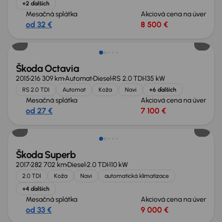
+2 ďalších
Mesačná splátka
Akciová cena na úver
od 32 €
8 500 €
Zlacnené o 600 €
Škoda Octavia
2015
216 309 km
Automat
Diesel
RS 2.0 TDI
135 kW
RS 2.0 TDI
Automat
Koža
Navi
+6 ďalších
Mesačná splátka
Akciová cena na úver
od 27 €
7 100 €
Zlacnené o 800 €
Škoda Superb
2017
282 702 km
Diesel
2.0 TDI
110 kW
2.0 TDI
Koža
Navi
automatická klimatizace
+4 ďalších
Mesačná splátka
Akciová cena na úver
od 33 €
9 000 €