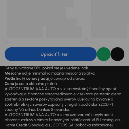
Upraviť filter
Ceny sú vrátane DPH pokiaľ nie je uvedené inak.
Mesačne od
je minimálna možná mesačná splátka.
Preškrtnutý cenový údaj
je cena pred zľavou.
Cena
je cena aktuálne platná.
AUTOCENTRUM AAA AUTO a.s. je samostatný finančný agent
vykonávajúci finančné sprostredkovanie v sektore poistenia alebo
zaistenia a sektore poskytovania úverov, úverov na bývanie a
spotrebiteľských úverov zapísaný v registri pod číslom 203771
vedený Národnou bankou Slovenska.
AUTOCENTRUM AAA AUTO a.s. má uzatvorené nevýhradné
písomné zmluvy s týmito finančnými inštitúciami: VÚB Leasing, a.s.,
Home Credit Slovakia, a.s., COFIDIS SA, pobočka zahraničnej