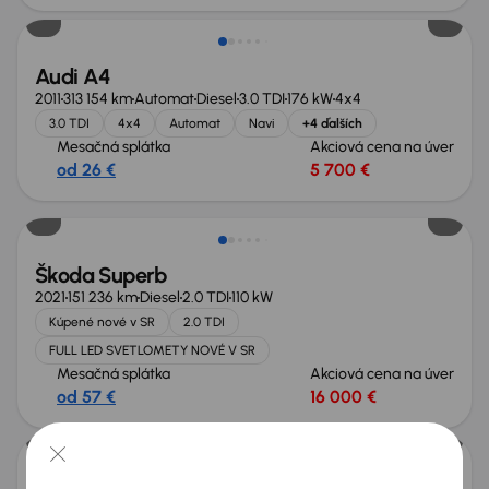
Audi A4
2011
313 154 km
Automat
Diesel
3.0 TDI
176 kW
4x4
3.0 TDI
4x4
Automat
Navi
+4 ďalších
Mesačná splátka
Akciová cena na úver
od 26 €
5 700 €
Škoda Superb
2021
151 236 km
Diesel
2.0 TDI
110 kW
Kúpené nové v SR
2.0 TDI
FULL LED SVETLOMETY NOVÉ V SR
Mesačná splátka
Akciová cena na úver
od 57 €
16 000 €