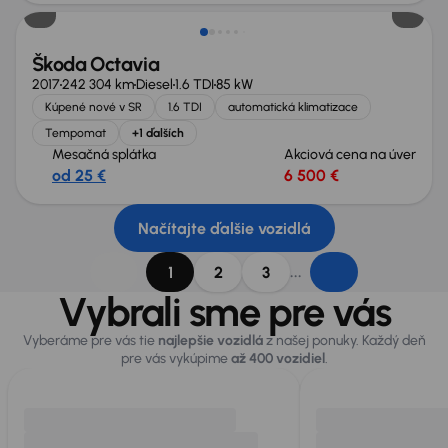
Škoda Octavia
2017
242 304 km
Diesel
1.6 TDI
85 kW
Kúpené nové v SR
1.6 TDI
automatická klimatizace
Tempomat
+1 ďalších
Mesačná splátka
Akciová cena na úver
od 25 €
6 500 €
Načítajte ďalšie vozidlá
...
1
2
3
Vybrali sme pre vás
Vyberáme pre vás tie
najlepšie vozidlá
z našej ponuky. Každý deň
pre vás vykúpime
až 400 vozidiel
.