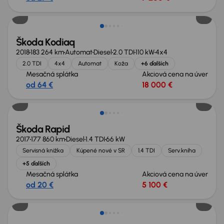
Zlacnené o 1 000 €
Škoda Kodiaq
2018
183 264 km
Automat
Diesel
2.0 TDI
110 kW
4x4
2.0 TDI
4x4
Automat
Koža
+6 ďalších
Mesačná splátka
Akciová cena na úver
od 64 €
18 000 €
Zlacnené o 500 €
Škoda Rapid
2017
177 860 km
Diesel
1.4 TDI
66 kW
Servisná knižka
Kúpené nové v SR
1.4 TDI
Serv.kniha
+5 ďalších
Mesačná splátka
Akciová cena na úver
od 20 €
5 100 €
Zlacnené o 500 €