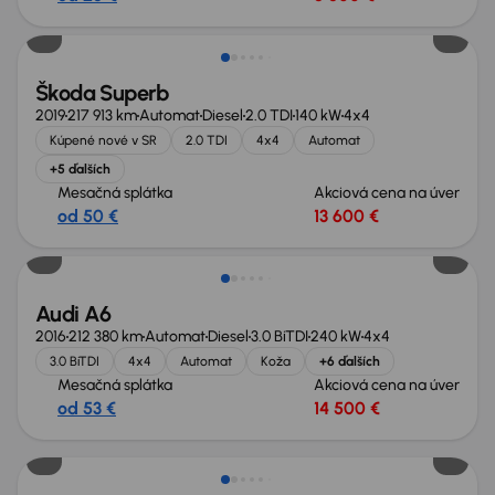
Zlacnené o 1 900 €
Škoda Superb
2019
217 913 km
Automat
Diesel
2.0 TDI
140 kW
4x4
Kúpené nové v SR
2.0 TDI
4x4
Automat
+5 ďalších
Mesačná splátka
Akciová cena na úver
od 50 €
13 600 €
Audi A6
2016
212 380 km
Automat
Diesel
3.0 BiTDI
240 kW
4x4
3.0 BiTDI
4x4
Automat
Koža
+6 ďalších
Mesačná splátka
Akciová cena na úver
od 53 €
14 500 €
Nové v ponuke