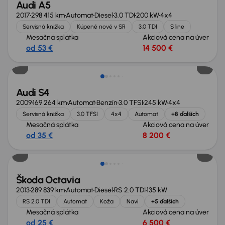
Audi A5
2017
298 415 km
Automat
Diesel
3.0 TDI
200 kW
4x4
Servisná knižka
Kúpené nové v SR
3.0 TDI
S line
Mesačná splátka
Akciová cena na úver
od 53 €
14 500 €
Zlacnené o 3 500 €
Audi S4
2009
169 264 km
Automat
Benzín
3.0 TFSI
245 kW
4x4
Servisná knižka
3.0 TFSI
4x4
Automat
+8 ďalších
Mesačná splátka
Akciová cena na úver
od 35 €
8 200 €
Škoda Octavia
2013
289 839 km
Automat
Diesel
RS 2.0 TDI
135 kW
RS 2.0 TDI
Automat
Koža
Navi
+5 ďalších
Mesačná splátka
Akciová cena na úver
od 25 €
6 500 €