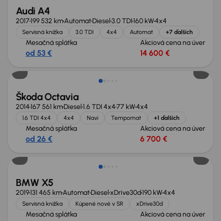
Audi A4
2017
199 532 km
Automat
Diesel
3.0 TDI
160 kW
4x4
Servisná knižka
3.0 TDI
4x4
Automat
+7 ďalších
Mesačná splátka
Akciová cena na úver
od 53 €
14 600 €
Škoda Octavia
2014
167 561 km
Diesel
1.6 TDI 4x4
77 kW
4x4
1.6 TDI 4x4
4x4
Navi
Tempomat
+1 ďalších
Mesačná splátka
Akciová cena na úver
od 26 €
6 700 €
Zlacnené o 4 100 €
BMW X5
2019
131 465 km
Automat
Diesel
xDrive30d
190 kW
4x4
Servisná knižka
Kúpené nové v SR
xDrive30d
Mesačná splátka
Akciová cena na úver