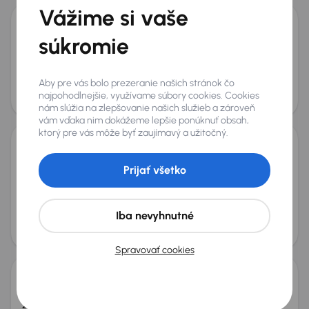
Vážime si vaše
Audi A6 40 TDI
súkromie
2020
173 522 km
Automat
Diesel + Hybridné
40 TDI
150 kW
4x4
40 TDI
4x4
Automat
Navi
+4 ďalších
Aby pre vás bolo prezeranie našich stránok čo
Mesačná splátka
Akciová cena na úver
najpohodlnejšie, využívame súbory cookies. Cookies
od 72 €
20 500 €
nám slúžia na zlepšovanie našich služieb a zároveň
vám vďaka nim dokážeme lepšie ponúknuť obsah,
ktorý pre vás môže byť zaujímavý a užitočný.
BMW X5 xDrive40i
Prijať všetko
2022
133 643 km
Automat
Benzín + Hybridné
xDrive40i
245 kW
4x4
Servisná knižka
xDrive40i
Iba nevyhnutné
Mesačná splátka
Akciová cena na úver
na mieru
41 000 €
Zlacnené o 1 400 €
Spravovať cookies
Škoda Superb
2017
109 017 km
Diesel
2.0 TDI
110 kW