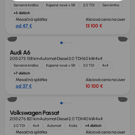
Servisná knižka
Kúpené nové v SR
2.0 TDI
Serv.kniha
+5 ďalších
Mesačná splátka
Akciová cena na úver
od 47 €
13 100 €
Audi A6
2015
275 158 km
Automat
Diesel
3.0 TDI
160 kW
4x4
Servisná knižka
Kúpené nové v SR
3.0 TDI
4x4
+7 ďalších
Mesačná splátka
Akciová cena na úver
od 37 €
10 100 €
Zlacnené o 700 €
Volkswagen Passat
2015
276 821 km
Automat
Diesel
2.0 TDI
140 kW
4x4
2.0 TDI
4x4
Automat
Koža
+4 ďalších
Mesačná splátka
Akciová cena na úver