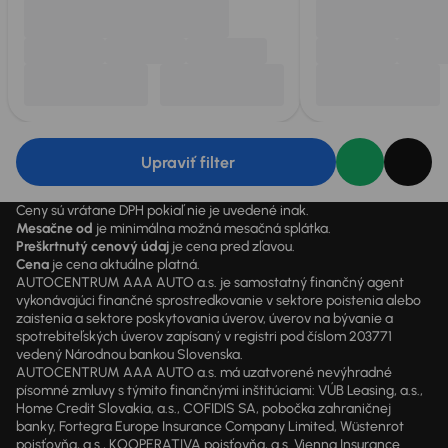
Upraviť filter
Ceny sú vrátane DPH pokiaľ nie je uvedené inak.
Mesačne od
je minimálna možná mesačná splátka.
Preškrtnutý cenový údaj
je cena pred zľavou.
Cena
je cena aktuálne platná.
AUTOCENTRUM AAA AUTO a.s. je samostatný finančný agent
vykonávajúci finančné sprostredkovanie v sektore poistenia alebo
zaistenia a sektore poskytovania úverov, úverov na bývanie a
spotrebiteľských úverov zapísaný v registri pod číslom 203771
vedený Národnou bankou Slovenska.
AUTOCENTRUM AAA AUTO a.s. má uzatvorené nevýhradné
písomné zmluvy s týmito finančnými inštitúciami: VÚB Leasing, a.s.,
Home Credit Slovakia, a.s., COFIDIS SA, pobočka zahraničnej
banky, Fortegra Europe Insurance Company Limited, Wüstenrot
poisťovňa, a.s., KOOPERATIVA poisťovňa, a.s. Vienna Insurance