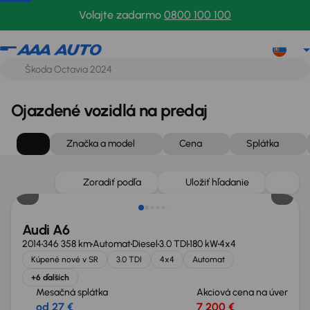
Volajte zadarmo
0800 100 100
Ojazdené vozidlá na predaj
Značka a model
Cena
Splátka
Zlacnené o 1 100 €
Zoradiť podľa
Uložiť hľadanie
Audi A6
2014
346 358 km
Automat
Diesel
3.0 TDI
180 kW
4x4
Kúpené nové v SR
3.0 TDI
4x4
Automat
+6 ďalších
Mesačná splátka
Akciová cena na úver
od 27 €
7 200 €