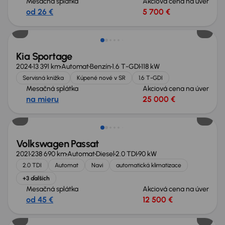
Mesačná splátka
Akciová cena na úver
od 26 €
5 700 €
Ušetríte 10 500 €
Kia Sportage
2024
13 391 km
Automat
Benzín
1.6 T-GDI
118 kW
Servisná knižka
Kúpené nové v SR
1.6 T-GDI
Mesačná splátka
Akciová cena na úver
na mieru
25 000 €
Volkswagen Passat
2021
238 690 km
Automat
Diesel
2.0 TDI
90 kW
2.0 TDI
Automat
Navi
automatická klimatizace
+3 ďalších
Mesačná splátka
Akciová cena na úver
od 45 €
12 500 €
Zlacnené o 900 €