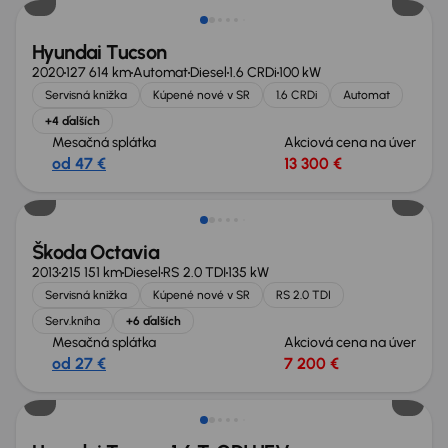
Hyundai Tucson
2020
127 614 km
Automat
Diesel
1.6 CRDi
100 kW
Servisná knižka
Kúpené nové v SR
1.6 CRDi
Automat
+4 ďalších
Mesačná splátka
Akciová cena na úver
od 47 €
13 300 €
Zlacnené o 2 800 €
Škoda Octavia
2013
215 151 km
Diesel
RS 2.0 TDI
135 kW
Servisná knižka
Kúpené nové v SR
RS 2.0 TDI
Serv.kniha
+6 ďalších
Mesačná splátka
Akciová cena na úver
od 27 €
7 200 €
Zlacnené o 1 000 €