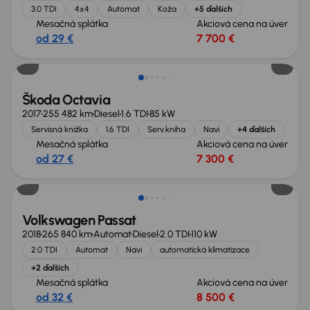
3.0 TDI
4x4
Automat
Koža
+5 ďalších
Mesačná splátka
Akciová cena na úver
od 29 €
7 700 €
Zlacnené o 700 €
Škoda Octavia
2017
255 482 km
Diesel
1.6 TDI
85 kW
Servisná knižka
1.6 TDI
Serv.kniha
Navi
+4 ďalších
Mesačná splátka
Akciová cena na úver
od 27 €
7 300 €
Zlacnené o 1 700 €
Volkswagen Passat
2018
265 840 km
Automat
Diesel
2.0 TDI
110 kW
2.0 TDI
Automat
Navi
automatická klimatizace
+2 ďalších
Mesačná splátka
Akciová cena na úver
od 32 €
8 500 €
Zlacnené o 900 €