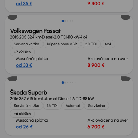
od 35 €
9 400 €
Zlacnené o 900 €
Volkswagen Passat
2015
205 324 km
Diesel
2.0 TDI
110 kW
4x4
Servisná knižka
Kúpené nové v SR
2.0 TDI
4x4
+7 ďalších
Mesačná splátka
Akciová cena na úver
od 33 €
8 900 €
Zlacnené o 1 000 €
Škoda Superb
2016
357 615 km
Automat
Diesel
1.6 TDI
88 kW
Servisná knižka
1.6 TDI
Automat
Serv.kniha
+6 ďalších
Mesačná splátka
Akciová cena na úver
od 26 €
6 700 €
Zlacnené o 800 €