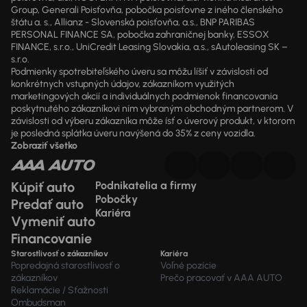
Group, Generali Poisťovňa, pobočka poisťovne z iného členského
štátu a. s., Allianz - Slovenská poisťovňa, a.s., BNP PARIBAS
PERSONAL FINANCE SA, pobočka zahraničnej banky, ESSOX
FINANCE, s.r.o., UniCredit Leasing Slovakia, a.s., sAutoleasing SK –
s.r.o.
Podmienky spotrebiteľského úveru sa môžu líšiť v závislosti od
konkrétnych vstupných údajov, zákazníkom využitých
marketingových akcií a individuálnych podmienok financovania
poskytnutého zákazníkovi ním vybraným obchodným partnerom. V
závislosti od výberu zákazníka môže ísť o úverový produkt, v ktorom
je posledná splátka úveru navýšená do 35% z ceny vozidla.
Zobraziť všetko
Kúpiť auto
Podnikatelia a firmy
Pobočky
Predať auto
Kariéra
Vymeniť auto
Financovanie
Starostlivosť o zákazníkov
Kariéra
Popredajná starostlivosť o
Voľné pozície
zákazníkov
Prečo pracovať v AAA AUTO
Reklamácie / Sťažnosti
Ombudsman