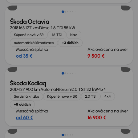
Škoda Octavia
2018
163 177 km
Diesel
1.6 TDI
85 kW
Kúpené nové v SR
1.6 TDI
Navi
automatická klimatizace
+3 ďalších
Mesačná splátka
Akciová cena na úver
od 35 €
9 500 €
Škoda Kodiaq
2017
137 900 km
Automat
Benzín
2.0 TSI
132 kW
4x4
Servisná knižka
Kúpené nové v SR
2.0 TSI
4x4
+8 ďalších
Mesačná splátka
Akciová cena na úver
od 60 €
16 900 €
Nové v ponuke