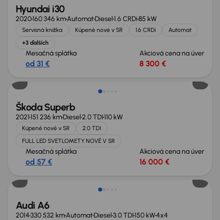
Hyundai i30
2020
160 346 km
Automat
Diesel
1.6 CRDi
85 kW
Servisná knižka
Kúpené nové v SR
1.6 CRDi
Automat
+3 ďalších
Mesačná splátka
Akciová cena na úver
od 31 €
8 300 €
Škoda Superb
2021
151 236 km
Diesel
2.0 TDI
110 kW
Kúpené nové v SR
2.0 TDI
FULL LED SVETLOMETY NOVÉ V SR
Mesačná splátka
Akciová cena na úver
od 57 €
16 000 €
Zlacnené o 600 €
Audi A6
2014
330 532 km
Automat
Diesel
3.0 TDI
150 kW
4x4