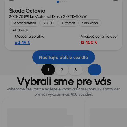
Škoda Octavia
2021
170 891 km
Automat
Diesel
2.0 TDI
110 kW
Servisná knižka
2.0 TDI
Automat
Serv.kniha
+4 ďalších
Mesačná splátka
Akciová cena na úver
od 49 €
13 400 €
Načítajte ďalšie vozidlá
...
1
2
3
Vybrali sme pre vás
Vyberáme pre vás tie
najlepšie vozidlá
z našej ponuky. Každý deň
pre vás vykúpime
až 400 vozidiel
.