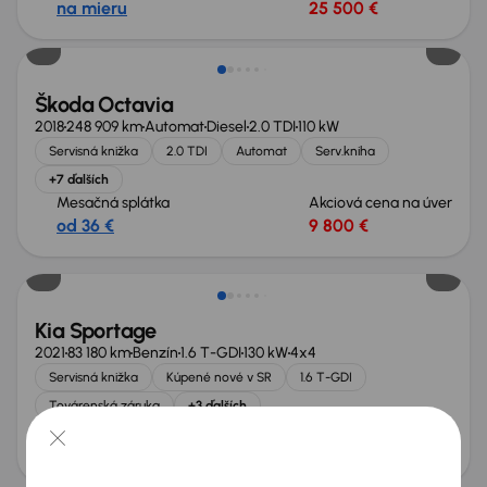
na mieru
25 500 €
Škoda Octavia
2018
248 909 km
Automat
Diesel
2.0 TDI
110 kW
Servisná knižka
2.0 TDI
Automat
Serv.kniha
+7 ďalších
Mesačná splátka
Akciová cena na úver
od 36 €
9 800 €
Zlacnené o 1 500 €
Kia Sportage
2021
83 180 km
Benzín
1.6 T-GDI
130 kW
4x4
Servisná knižka
Kúpené nové v SR
1.6 T-GDI
Továrenská záruka
+3 ďalších
Mesačná splátka
Akciová cena na úver
od 46 €
13 000 €
Zlacnené o 500 €