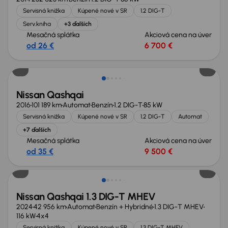
Servisná knižka
Kúpené nové v SR
1.2 DIG-T
Serv.kniha
+3 ďalších
Mesačná splátka
Akciová cena na úver
od 26 €
6 700 €
Zlacnené o 800 €
Nissan Qashqai
2016
101 189 km
Automat
Benzín
1.2 DIG-T
85 kW
Servisná knižka
Kúpené nové v SR
1.2 DIG-T
Automat
+7 ďalších
Mesačná splátka
Akciová cena na úver
od 35 €
9 500 €
Zlacnené o 1 000 €
Nissan Qashqai 1.3 DIG-T MHEV
2024
42 956 km
Automat
Benzín + Hybridné
1.3 DIG-T MHEV
116 kW
4x4
Servisná knižka
Kúpené nové v SR
1.3 DIG-T MHEV