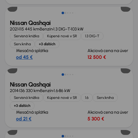
Nissan Qashqai
2021
115 445 km
Benzín
1.3 DIG-T
103 kW
Servisná knižka
Kúpené nové v SR
1.3 DIG-T
Serv.kniha
+3 ďalších
Mesačná splátka
Akciová cena na úver
od 45 €
12 500 €
Možnosť odpočtu DPH
Nissan Qashqai
2014
136 330 km
Benzín
1.6
86 kW
Servisná knižka
Kúpené nové v SR
1.6
Serv.kniha
+3 ďalších
Mesačná splátka
Akciová cena na úver
od 21 €
5 300 €
Nové v ponuke