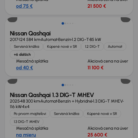
od 75 €
21 500 €
Nissan Qashqai
2017
124 584 km
Automat
Benzín
1.2 DIG-T
85 kW
Servisná knižka
Kúpené nové v SR
1.2 DIG-T
Automat
+6 ďalších
Mesačná splátka
Akciová cena na úver
od 40 €
11 100 €
Nissan Qashqai 1.3 DIG-T MHEV
2025
48 300 km
Automat
Benzín + Hybridné
1.3 DIG-T MHEV
116 kW
4x4
Po prvom majiteľovi
Servisná knižka
Kúpené nové v SR
1.3 DIG-T MHEV
Mesačná splátka
Akciová cena na úver
na mieru
25 600 €