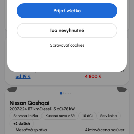
Po prvom majiteľovi
Servisná knižka
1.3 DIG-T MHEV
Prijať všetko
Továrenská záruka
Mesačná splátka
Cena
na mieru
27 500 €
Zlacnené o 400 €
Iba nevyhnutné
Spravovať cookies
Nissan Qashqai
2010
118 372 km
Benzín
1.6
84 kW
1.6
Tempomat
Mesačná splátka
Akciová cena na úver
od 19 €
4 800 €
Nissan Qashqai
2007
224 117 km
Diesel
1.5 dCi
78 kW
Servisná knižka
Kúpené nové v SR
1.5 dCi
Serv.kniha
+2 ďalších
Mesačná splátka
Akciová cena na úver