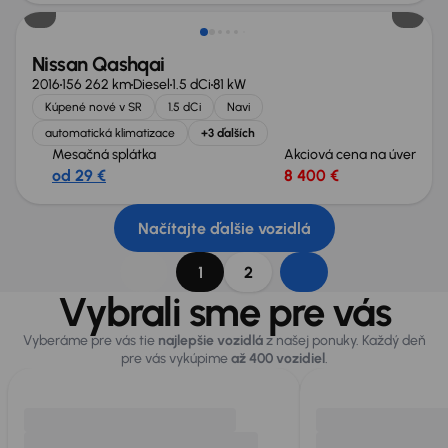
Nissan Qashqai
2016
156 262 km
Diesel
1.5 dCi
81 kW
Kúpené nové v SR
1.5 dCi
Navi
automatická klimatizace
+3 ďalších
Mesačná splátka
Akciová cena na úver
od 29 €
8 400 €
Načítajte ďalšie vozidlá
1
2
Vybrali sme pre vás
Vyberáme pre vás tie
najlepšie vozidlá
z našej ponuky. Každý deň
pre vás vykúpime
až 400 vozidiel
.