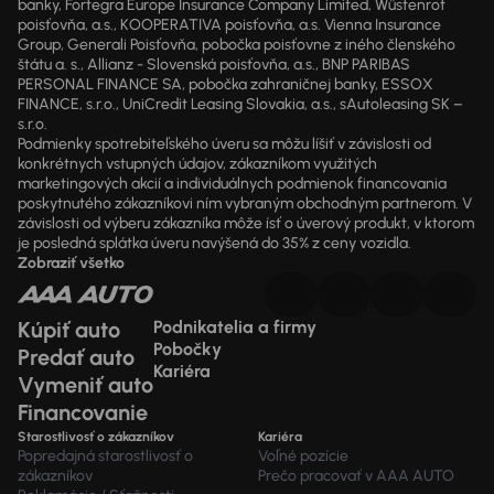
banky, Fortegra Europe Insurance Company Limited, Wüstenrot
poisťovňa, a.s., KOOPERATIVA poisťovňa, a.s. Vienna Insurance
Group, Generali Poisťovňa, pobočka poisťovne z iného členského
štátu a. s., Allianz - Slovenská poisťovňa, a.s., BNP PARIBAS
PERSONAL FINANCE SA, pobočka zahraničnej banky, ESSOX
FINANCE, s.r.o., UniCredit Leasing Slovakia, a.s., sAutoleasing SK –
s.r.o.
Podmienky spotrebiteľského úveru sa môžu líšiť v závislosti od
konkrétnych vstupných údajov, zákazníkom využitých
marketingových akcií a individuálnych podmienok financovania
poskytnutého zákazníkovi ním vybraným obchodným partnerom. V
závislosti od výberu zákazníka môže ísť o úverový produkt, v ktorom
je posledná splátka úveru navýšená do 35% z ceny vozidla.
Zobraziť všetko
Kúpiť auto
Podnikatelia a firmy
Pobočky
Predať auto
Kariéra
Vymeniť auto
Financovanie
Starostlivosť o zákazníkov
Kariéra
Popredajná starostlivosť o
Voľné pozície
zákazníkov
Prečo pracovať v AAA AUTO