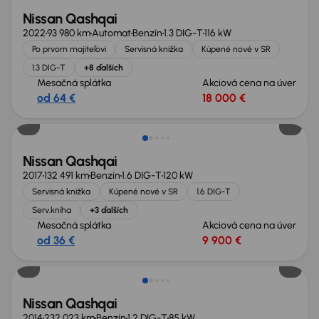
Nissan Qashqai
2022
93 980 km
Automat
Benzín
1.3 DIG-T
116 kW
Po prvom majiteľovi
Servisná knižka
Kúpené nové v SR
1.3 DIG-T
+8 ďalších
Mesačná splátka
Akciová cena na úver
od 64 €
18 000 €
Zlacnené o 1 900 €
Nissan Qashqai
2017
132 491 km
Benzín
1.6 DIG-T
120 kW
Servisná knižka
Kúpené nové v SR
1.6 DIG-T
Serv.kniha
+3 ďalších
Mesačná splátka
Akciová cena na úver
od 36 €
9 900 €
Nové v ponuke
Nissan Qashqai
2014
232 023 km
Benzín
1.2 DIG-T
85 kW