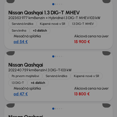
Nissan Qashqai 1.3 DIG-T MHEV
2023
53 977 km
Benzín + Hybridné
1.3 DIG-T MHEV
103 kW
Servisná knižka
Kúpené nové v SR
1.3 DIG-T MHEV
Serv.kniha
+3 ďalších
Mesačná splátka
Akciová cena na úver
od 54 €
15 900 €
Zlacnené o 3 700 €
Nissan Qashqai
2022
40 759 km
Benzín
1.3 DIG-T
103 kW
Po prvom majiteľovi
Servisná knižka
Kúpené nové v SR
1.3 DIG-T
+6 ďalších
Mesačná splátka
Akciová cena na úver
od 47 €
13 800 €