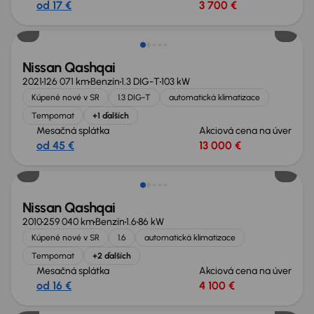
od 17 €
3 700 €
Nissan Qashqai
2021
126 071 km
Benzín
1.3 DIG-T
103 kW
Kúpené nové v SR
1.3 DIG-T
automatická klimatizace
Tempomat
+1 ďalších
Mesačná splátka
Akciová cena na úver
od 45 €
13 000 €
Nissan Qashqai
2010
259 040 km
Benzín
1.6
86 kW
Kúpené nové v SR
1.6
automatická klimatizace
Tempomat
+2 ďalších
Mesačná splátka
Akciová cena na úver
od 16 €
4 100 €