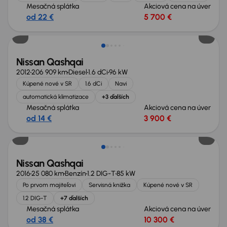
Mesačná splátka
Akciová cena na úver
od 22 €
5 700 €
Zlacnené o 500 €
Nissan Qashqai
2012
206 909 km
Diesel
1.6 dCi
96 kW
Kúpené nové v SR
1.6 dCi
Navi
automatická klimatizace
+3 ďalších
Mesačná splátka
Akciová cena na úver
od 14 €
3 900 €
Nissan Qashqai
2016
25 080 km
Benzín
1.2 DIG-T
85 kW
Po prvom majiteľovi
Servisná knižka
Kúpené nové v SR
1.2 DIG-T
+7 ďalších
Mesačná splátka
Akciová cena na úver
od 38 €
10 300 €