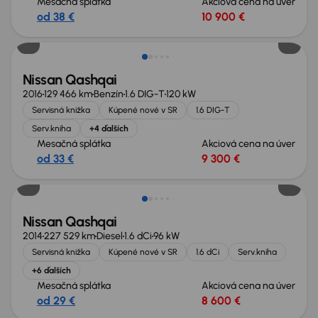
Mesačná splátka
Akciová cena na úver
od 38 €
10 900 €
Nissan Qashqai
2016
129 466 km
Benzín
1.6 DIG-T
120 kW
Servisná knižka
Kúpené nové v SR
1.6 DIG-T
Serv.kniha
+4 ďalších
Mesačná splátka
Akciová cena na úver
od 33 €
9 300 €
Nissan Qashqai
2014
227 529 km
Diesel
1.6 dCi
96 kW
Servisná knižka
Kúpené nové v SR
1.6 dCi
Serv.kniha
+6 ďalších
Mesačná splátka
Akciová cena na úver
od 29 €
8 600 €