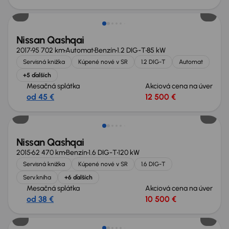
Nissan Qashqai
2017
95 702 km
Automat
Benzín
1.2 DIG-T
85 kW
Servisná knižka
Kúpené nové v SR
1.2 DIG-T
Automat
+5 ďalších
Mesačná splátka
Akciová cena na úver
od 45 €
12 500 €
Nissan Qashqai
2015
62 470 km
Benzín
1.6 DIG-T
120 kW
Servisná knižka
Kúpené nové v SR
1.6 DIG-T
Serv.kniha
+6 ďalších
Mesačná splátka
Akciová cena na úver
od 38 €
10 500 €
Zlacnené o 500 €