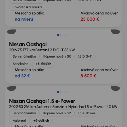
Továrenská záruka
Mesačná splátka
Akciová cena na úver
na mieru
25 000 €
Nové v ponuke
Nissan Qashqai
2016
75 177 km
Benzín
1.2 DIG-T
85 kW
Servisná knižka
Kúpené nové v SR
1.2 DIG-T
Serv.kniha
+5 ďalších
Mesačná splátka
Akciová cena na úver
od 32 €
8 500 €
Nissan Qashqai 1.5 e-Power
2022
53 216 km
Automat
Benzín + Hybridné
1.5 e-Power
140 kW
Servisná knižka
Kúpené nové v SR
1.5 e-Power
Automat
+6 ďalších
Mesačná splátka
Akciová cena na úver