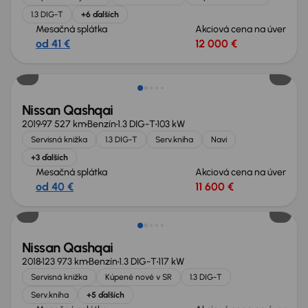
1.3 DIG-T
+6 ďalších
Mesačná splátka
Akciová cena na úver
od 41 €
12 000 €
Nissan Qashqai
2019
97 527 km
Benzín
1.3 DIG-T
103 kW
Servisná knižka
1.3 DIG-T
Serv.kniha
Navi
+3 ďalších
Mesačná splátka
Akciová cena na úver
od 40 €
11 600 €
Nissan Qashqai
2018
123 973 km
Benzín
1.3 DIG-T
117 kW
Servisná knižka
Kúpené nové v SR
1.3 DIG-T
Serv.kniha
+5 ďalších