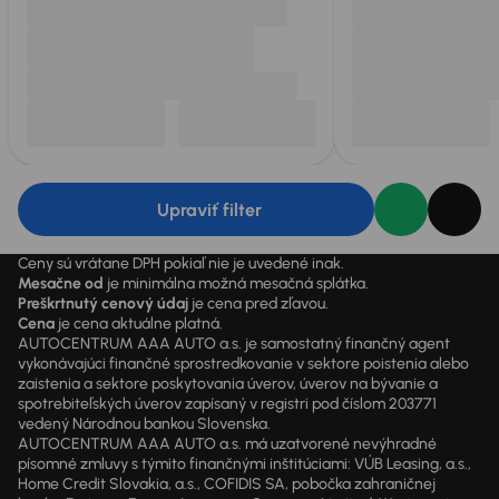
Upraviť filter
Ceny sú vrátane DPH pokiaľ nie je uvedené inak.
Mesačne od
je minimálna možná mesačná splátka.
Preškrtnutý cenový údaj
je cena pred zľavou.
Cena
je cena aktuálne platná.
AUTOCENTRUM AAA AUTO a.s. je samostatný finančný agent
vykonávajúci finančné sprostredkovanie v sektore poistenia alebo
zaistenia a sektore poskytovania úverov, úverov na bývanie a
spotrebiteľských úverov zapísaný v registri pod číslom 203771
vedený Národnou bankou Slovenska.
AUTOCENTRUM AAA AUTO a.s. má uzatvorené nevýhradné
písomné zmluvy s týmito finančnými inštitúciami: VÚB Leasing, a.s.,
Home Credit Slovakia, a.s., COFIDIS SA, pobočka zahraničnej