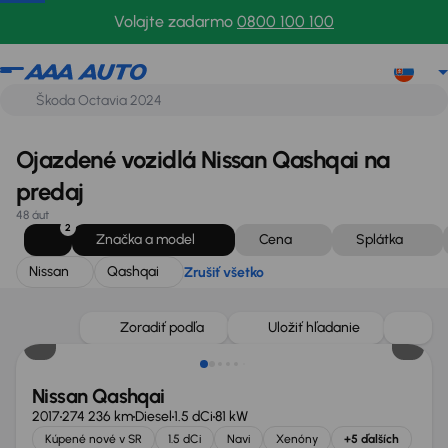
Nissan
Qashqai
Zrušiť všetko
Volajte zadarmo
0800 100 100
Ojazdené vozidlá Nissan Qashqai na
predaj
48 áut
2
Značka a model
Cena
Splátka
Nissan
Qashqai
Zrušiť všetko
Zoradiť podľa
Uložiť hľadanie
Nissan Qashqai
2017
274 236 km
Diesel
1.5 dCi
81 kW
Kúpené nové v SR
1.5 dCi
Navi
Xenóny
+5 ďalších