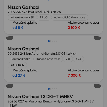
Nissan Qashqai
2009
295 626 km
Diesel
1.5 dCi
78 kW
Kúpené nové v SR
1.5 dCi
automatická klimatizace
Mesačná splátka
Akciová cena na úver
od 8 €
2 100 €
Nissan Qashqai
2012
135 248 km
Automat
Benzín
2.0
104 kW
4x4
Servisná knižka
Kúpené nové v SR
2.0
4x4
+8 ďalších
Mesačná splátka
Akciová cena na úver
od 27 €
7 300 €
Zlacnené o 1 500 €
Nissan Qashqai 1.3 DIG-T MHEV
2025
3 027 km
Automat
Benzín + Hybridné
1.3 DIG-T MHEV
116 kW