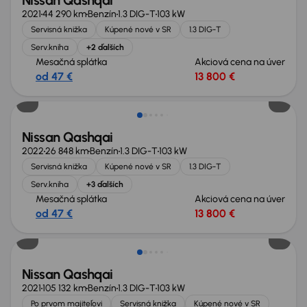
Nissan Qashqai
2021
44 290 km
Benzín
1.3 DIG-T
103 kW
Servisná knižka
Kúpené nové v SR
1.3 DIG-T
Serv.kniha
+2 ďalších
Mesačná splátka
Akciová cena na úver
od 47 €
13 800 €
Nissan Qashqai
2022
26 848 km
Benzín
1.3 DIG-T
103 kW
Servisná knižka
Kúpené nové v SR
1.3 DIG-T
Serv.kniha
+3 ďalších
Mesačná splátka
Akciová cena na úver
od 47 €
13 800 €
Nissan Qashqai
2021
105 132 km
Benzín
1.3 DIG-T
103 kW
Po prvom majiteľovi
Servisná knižka
Kúpené nové v SR