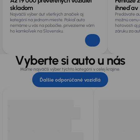
Až 19 000 preverených vozidiel
Peniaze z
skladom
ihneď av 
Najväčší výber áut všetkých značiek aj
Predávate au
kategórií na jednom mieste. Pokiaľ auto
možnú cenu 
nemáme u vás na pobočke, privezieme vám
hotovosti aj
ho kamkoľvek na Slovensku.
záruku za au
Vyberte si auto u nás
Máme najväčší výber týchto kategórií v celej krajine.
Ďalšie odporúčané vozidlá