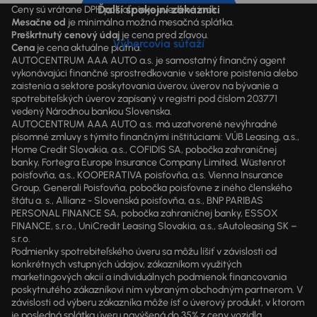
Ďalší spokojní zákazníci
Ceny sú vrátane DPH pokiaľ nie je uvedené inak.
Mesačne od
je minimálna možná mesačná splátka.
Preškrtnutý cenový údaj
je cena pred zľavou.
Výhercovia súťaží
Cena
je cena aktuálne platná.
AUTOCENTRUM AAA AUTO a.s. je samostatný finančný agent
vykonávajúci finančné sprostredkovanie v sektore poistenia alebo
zaistenia a sektore poskytovania úverov, úverov na bývanie a
spotrebiteľských úverov zapísaný v registri pod číslom 203771
vedený Národnou bankou Slovenska.
AUTOCENTRUM AAA AUTO a.s. má uzatvorené nevýhradné
písomné zmluvy s týmito finančnými inštitúciami: VÚB Leasing, a.s.,
Home Credit Slovakia, a.s., COFIDIS SA, pobočka zahraničnej
banky, Fortegra Europe Insurance Company Limited, Wüstenrot
poisťovňa, a.s., KOOPERATIVA poisťovňa, a.s. Vienna Insurance
Group, Generali Poisťovňa, pobočka poisťovne z iného členského
štátu a. s., Allianz - Slovenská poisťovňa, a.s., BNP PARIBAS
PERSONAL FINANCE SA, pobočka zahraničnej banky, ESSOX
FINANCE, s.r.o., UniCredit Leasing Slovakia, a.s., sAutoleasing SK –
s.r.o.
Podmienky spotrebiteľského úveru sa môžu líšiť v závislosti od
konkrétnych vstupných údajov, zákazníkom využitých
marketingových akcií a individuálnych podmienok financovania
poskytnutého zákazníkovi ním vybraným obchodným partnerom. V
závislosti od výberu zákazníka môže ísť o úverový produkt, v ktorom
je posledná splátka úveru navýšená do 35% z ceny vozidla.