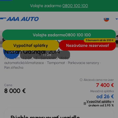
Volajte zadarmo
0800 100 100
Nissan Qashqai
2014
79 152 km
Volajte zadarmo
0800 100 100
Informácie
Výbava
Výhody vozidla
Financovanie
S bonusom až do
200 €
Vypočítať splátky
Nezáväzne rezervovať
Úrok od
Nissan Qashqai
, 2014
3,95 %
1 /
28
79 152 km
1.2 DIG-T
Serv.kniha
Koža
automatická klimatizace
Tempomat
Parkovacie senzory
Pan.střecha
Akciová cena na úver
7 400 €
Cena
8 000 €
Mesačná splátka
od 26 €
Vypočítať splátky
s
úrokom od
3,95 %
Rýchlo rezervovať vozidlo