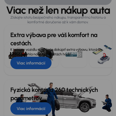
Zabezpečenie
Viac než len nákup auta
360° parkovacia kamera
ABS
Získajte istotu bezpečného nákupu, transparentnú históriu a
komfortné doručenie až k vám domov.
Airbag
Extra výbava pre váš komfort na
Alarm
cestách.
Asistent jazdy v pruhu
K tomuto vozidlu si môžete dokúpiť extra výbavu, ktorá by
Asistent rozjazdu do kopca
sa vám mohla na vašich cestách hodiť.
ASR
Viac informácií
ESP
Systém kontroly tlaku v pneumatikách
Fyzická kontrola 260 technických
parametrov
Všeobecné
Infotainment
Viac informácií
Lakťová opierka