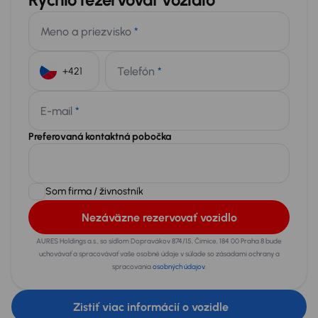
Meno a priezvisko
*
Telefón
*
+421
E-mail
*
Preferovaná kontaktná pobočka
Som firma / živnostník
Nezáväzne rezervovať vozidlo
AURES Holdings a.s., so sídlom Dopravákov 874/15, Čimice, 184 00 Praha 8 bude
uchovávať a spracovávať vaše osobné údaje v súlade so zásadami ochrany a
spracovania
osobných údajov
.
Zistiť viac informácií o vozidle