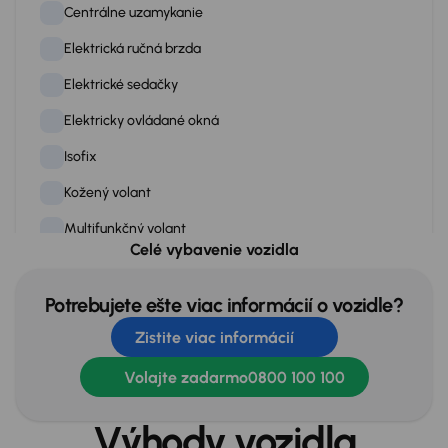
Centrálne uzamykanie
Elektrická ručná brzda
Elektrické sedačky
Elektricky ovládané okná
Isofix
Kožený volant
Multifunkčný volant
Celé vybavenie vozidla
Palubný počítač
Panoramatické strešné okno
Potrebujete ešte viac informácií o vozidle?
Zistite viac informácií
Posilovač riadenia
Rádio
Volajte zadarmo
0800 100 100
Stop štart systém
Výhody vozidla
Tempomat