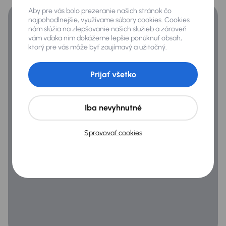
Originálne lité kolesá
Aby pre vás bolo prezeranie našich stránok čo
najpohodlnejšie, využívame súbory cookies. Cookies
Pozdĺžné strešné nosiče
nám slúžia na zlepšovanie našich služieb a zároveň
vám vďaka nim dokážeme lepšie ponúknuť obsah,
Predné a zadné park. senzory
ktorý pre vás môže byť zaujímavý a užitočný.
Zadné svetlá s LED
Prijať všetko
Extra
Dažďový senzor
Iba nevyhnutné
Parkovacia kamera
Spravovať cookies
Infotainment
Android Auto
Bluetooth pripojenie