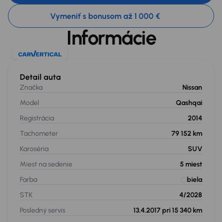
Vymeniť s bonusom až 1 000 €
Informácie
Detail auta
Značka
Nissan
Model
Qashqai
Registrácia
2014
Tachometer
79 152 km
Karoséria
SUV
Miest na sedenie
5
miest
Farba
biela
STK
4/2028
Posledný servis
13.4.2017 pri 15 340 km