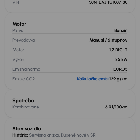
VIN
SJNFEAJ11U1037130
Motor
Palivo
Benzín
Prevodovka
Manuál
/ 6 stupňov
Motor
1.2 DIG-T
Výkon
85 kW
Emisná norma
EURO5
Emisie CO2
Kalkulačka emisií
129 g/km
Spotreba
Kombinované
6.9 l/100km
Stav vozidla
História:
Servisná knižka, Kúpené nové v SR