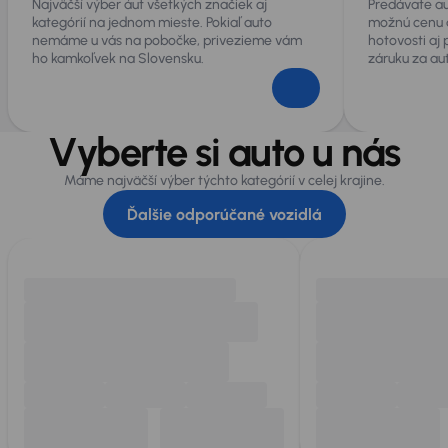
Najväčší výber áut všetkých značiek aj
Predávate au
kategórií na jednom mieste. Pokiaľ auto
možnú cenu 
nemáme u vás na pobočke, privezieme vám
hotovosti aj
ho kamkoľvek na Slovensku.
záruku za au
Vyberte si auto u nás
Máme najväčší výber týchto kategórií v celej krajine.
Ďalšie odporúčané vozidlá