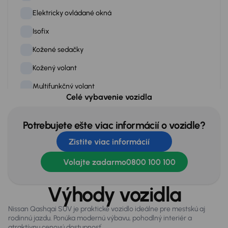
Elektricky ovládané okná
Isofix
Kožené sedačky
Kožený volant
Multifunkčný volant
Celé vybavenie vozidla
Palubný počítač
Panoramatické strešné okno
Potrebujete ešte viac informácií o vozidle?
Zistite viac informácií
Posilovač riadenia
Rádio
Volajte zadarmo
0800 100 100
Stop štart systém
Výhody vozidla
Tempomat
Nissan Qashqai SUV je praktické vozidlo ideálne pre mestskú aj
Tónované okná
rodinnú jazdu. Ponúka modernú výbavu, pohodlný interiér a
atraktívnu cenovú dostupnosť.