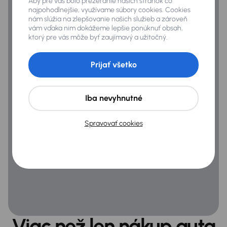
Aby pre vás bolo prezeranie našich stránok čo
Predné a zadné park. senzory
najpohodlnejšie, využívame súbory cookies. Cookies
nám slúžia na zlepšovanie našich služieb a zároveň
vám vďaka nim dokážeme lepšie ponúknuť obsah,
ktorý pre vás môže byť zaujímavý a užitočný.
Extra
Adaptívne svetlomety
Prijať všetko
Dažďový senzor
Parkovacia kamera
Iba nevyhnutné
SD karta pre navigáciu
Spravovať cookies
Infotainment
Android Auto
Apple CarPlay
Bluetooth pripojenie
Navigačný systém
Viac než len nákup auta