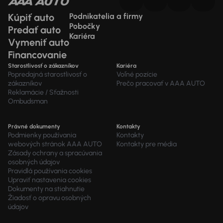
Kúpiť auto
Podnikatelia a firmy
Pobočky
Predať auto
Kariéra
Vymeniť auto
Financovanie
Starostlivosť o zákazníkov
Kariéra
Popredajná starostlivosť o
Voľné pozície
zákazníkov
Prečo pracovať v AAA AUTO
Reklamácie / Sťažnosti
Ombudsman
Právné dokumenty
Kontakty
Podmienky používania
Kontakty
webových stránok AAA AUTO
Kontakty pre média
Zásady ochrany a spracúvania
osobných údajov
Pravidlá používania cookies
Upraviť nastavenia cookies
Dokumenty na stiahnutie
Žiadosť o opravu osobných
údajov