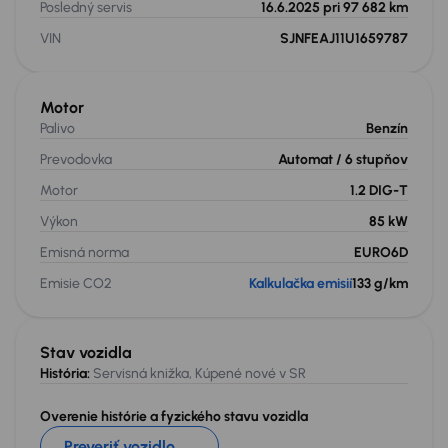
Posledný servis
16.6.2025 pri 97 682 km
VIN
SJNFEAJ11U1659787
Motor
Palivo
Benzín
Prevodovka
Automat
/ 6 stupňov
Motor
1.2 DIG-T
Výkon
85 kW
Emisná norma
EURO6D
Emisie CO2
Kalkulačka emisií
133 g/km
Stav vozidla
História:
Servisná knižka, Kúpené nové v SR
Overenie histórie a fyzického stavu vozidla
Preveriť vozidlo