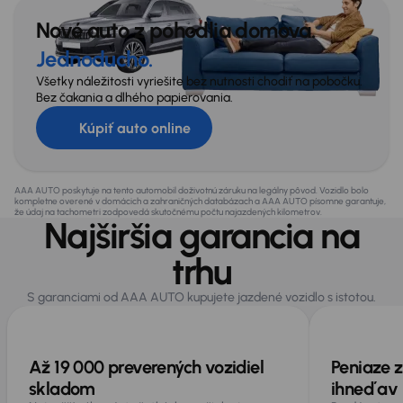
Všeobecné
Nové auto z pohodlia domova.
Infotainment
Jednoducho.
Lakťová opierka
Všetky náležitosti vyriešite bez nutnosti chodiť na pobočku.
Bez čakania a dlhého papierovania.
USB
Kúpiť auto online
Veľa ďalšej výbavy
AAA AUTO poskytuje na tento automobil doživotnú záruku na legálny pôvod. Vozidlo bolo
kompletne overené v domácich a zahraničných databázach a AAA AUTO písomne garantuje,
že údaj na tachometri zodpovedá skutočnému počtu najazdených kilometrov.
Najširšia garancia na
trhu
S garanciami od AAA AUTO kupujete jazdené vozidlo s istotou.
Až 19 000 preverených vozidiel
Peniaze z
skladom
ihneď av 