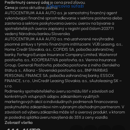
Preškrtnutý cenový údaj
je cena pred zľavou.
Výhercovia súťaží
Cena
je cena aktuálne platná.
AUTOCENTRUM AAA AUTO a.s. je samostatný finančný agent
vykonávajúci finančné sprostredkovanie v sektore poistenia alebo
zaistenia a sektore poskytovania úverov, úverov na bývanie a
spotrebiteľských úverov zapísaný v registri pod číslom 203771
vedený Národnou bankou Slovenska.
AUTOCENTRUM AAA AUTO a.s. má uzatvorené nevýhradné
písomné zmluvy s týmito finančnými inštitúciami: VÚB Leasing, a.s.,
Home Credit Slovakia, a.s., COFIDIS SA, pobočka zahraničnej
banky, Fortegra Europe Insurance Company Limited, Wüstenrot
poisťovňa, a.s., KOOPERATIVA poisťovňa, a.s. Vienna Insurance
Group, Generali Poisťovňa, pobočka poisťovne z iného členského
štátu a. s., Allianz - Slovenská poisťovňa, a.s., BNP PARIBAS
PERSONAL FINANCE SA, pobočka zahraničnej banky, ESSOX
FINANCE, s.r.o., UniCredit Leasing Slovakia, a.s., sAutoleasing SK –
s.r.o.
Podmienky spotrebiteľského úveru sa môžu líšiť v závislosti od
konkrétnych vstupných údajov, zákazníkom využitých
marketingových akcií a individuálnych podmienok financovania
poskytnutého zákazníkovi ním vybraným obchodným partnerom. V
závislosti od výberu zákazníka môže ísť o úverový produkt, v ktorom
je posledná splátka úveru navýšená do 35% z ceny vozidla.
Zobraziť všetko