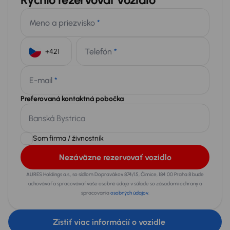
Meno a priezvisko
*
Telefón
*
+421
E-mail
*
Preferovaná kontaktná pobočka
Som firma / živnostník
Nezáväzne rezervovať vozidlo
AURES Holdings a.s., so sídlom Dopravákov 874/15, Čimice, 184 00 Praha 8 bude
uchovávať a spracovávať vaše osobné údaje v súlade so zásadami ochrany a
spracovania
osobných údajov
.
Zistiť viac informácií o vozidle