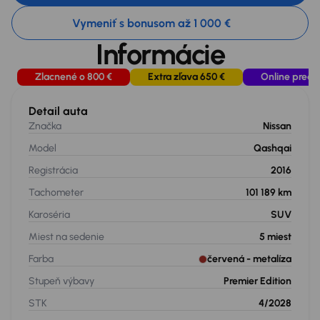
Vymeniť s bonusom až 1 000 €
Informácie
Zlacnené o 800 €
Extra zľava 650 €
Online preda
Detail auta
Značka
Nissan
Model
Qashqai
Registrácia
2016
Tachometer
101 189 km
Karoséria
SUV
Miest na sedenie
5
miest
Farba
červená
- metalíza
Stupeň výbavy
Premier Edition
STK
4/2028