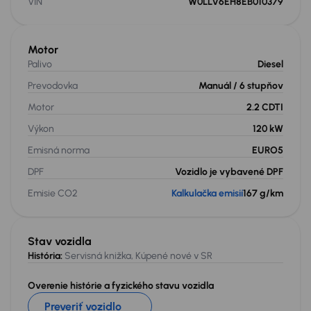
VIN
W0LLV6EH8EB010379
Motor
Palivo
Diesel
Prevodovka
Manuál
/ 6 stupňov
Motor
2.2 CDTI
Výkon
120 kW
Emisná norma
EURO5
DPF
Vozidlo je vybavené DPF
Emisie CO2
Kalkulačka emisií
167 g/km
Stav vozidla
História:
Servisná knižka, Kúpené nové v SR
Overenie histórie a fyzického stavu vozidla
Preveriť vozidlo