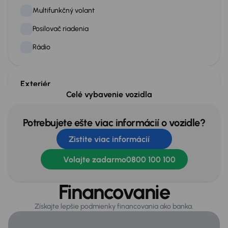
Multifunkčný volant
Posilovač riadenia
Rádio
Exteriér
Celé vybavenie vozidla
Hmlovky
Originálne lité kolesá
Potrebujete ešte viac informácií o vozidle?
Pozdĺžné strešné nosiče
Zistite viac informácií
Volajte zadarmo
0800 100 100
Infotainment
Bluetooth pripojenie
Financovanie
Hlasové ovládanie palubného systému
Získajte lepšie podmienky financovania ako banka.