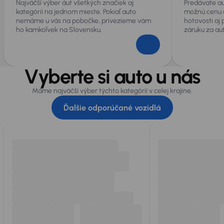
Najväčší výber áut všetkých značiek aj
Predávate au
kategórií na jednom mieste. Pokiaľ auto
možnú cenu 
nemáme u vás na pobočke, privezieme vám
hotovosti aj
ho kamkoľvek na Slovensku.
záruku za au
Vyberte si auto u nás
Máme najväčší výber týchto kategórií v celej krajine.
Ďalšie odporúčané vozidlá