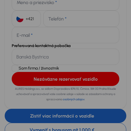
Meno a priezvisko
*
Telefón
*
+421
E-mail
*
Preferovaná kontaktná pobočka
Som firma / živnostník
Nezáväzne rezervovať vozidlo
AURES Holdings a.s., so sídlom Dopravákov 874/15, Čimice, 184 00 Praha 8 bude
uchovávať a spracovávať vaše osobné údaje v súlade so zásadami ochrany a
spracovania
osobných údajov
.
Zistiť viac informácií o vozidle
Vymeniť s bonusom až 1 000 €