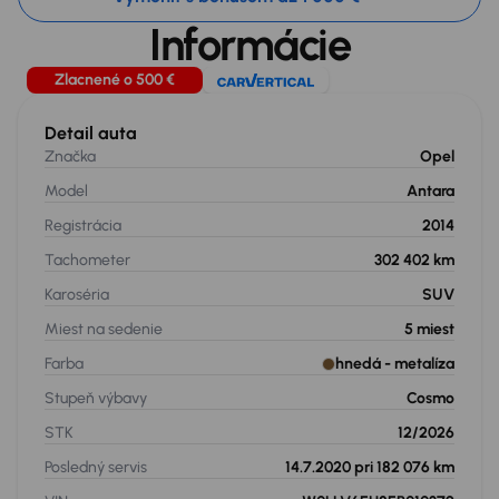
Informácie
Zlacnené o 500 €
Detail auta
Značka
Opel
Model
Antara
Registrácia
2014
Tachometer
302 402 km
Karoséria
SUV
Miest na sedenie
5
miest
Farba
hnedá
- metalíza
Stupeň výbavy
Cosmo
STK
12/2026
Posledný servis
14.7.2020 pri 182 076 km