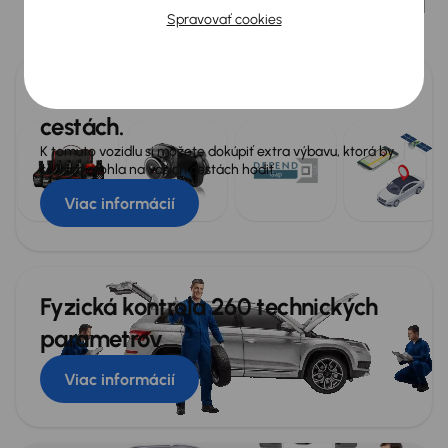
Spravovať cookies
Získajte istotu bezpečného nákupu, transparentnú históriu a
komfortné doručenie až k vám domov.
Extra výbava pre váš komfort na
cestách.
K tomuto vozidlu si môžete dokúpiť extra výbavu, ktorá by
sa vám mohla na vašich cestách hodiť.
Viac informácií
Fyzická kontrola 260 technických
parametrov
Viac informácií