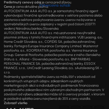
Preškrtnutý cenový údaj
je cena pred zľavou.
Výhercovia súťaží
Cena
je cena aktuálne platná.
AUTOCENTRUM AAA AUTO a.s. je samostatný finančný agent
vykonávajúci finančné sprostredkovanie v sektore poistenia alebo
zaistenia a sektore poskytovania úverov, úverov na bývanie a
spotrebiteľských úverov zapísaný v registri pod číslom 203771
vedený Národnou bankou Slovenska.
AUTOCENTRUM AAA AUTO a.s. má uzatvorené nevýhradné
písomné zmluvy s týmito finančnými inštitúciami: VÚB Leasing, a.s.,
Home Credit Slovakia, a.s., COFIDIS SA, pobočka zahraničnej
banky, Fortegra Europe Insurance Company Limited, Wüstenrot
poisťovňa, a.s., KOOPERATIVA poisťovňa, a.s. Vienna Insurance
Group, Generali Poisťovňa, pobočka poisťovne z iného členského
štátu a. s., Allianz - Slovenská poisťovňa, a.s., BNP PARIBAS
PERSONAL FINANCE SA, pobočka zahraničnej banky, ESSOX
FINANCE, s.r.o., UniCredit Leasing Slovakia, a.s., sAutoleasing SK –
s.r.o.
Podmienky spotrebiteľského úveru sa môžu líšiť v závislosti od
konkrétnych vstupných údajov, zákazníkom využitých
marketingových akcií a individuálnych podmienok financovania
poskytnutého zákazníkovi ním vybraným obchodným partnerom. V
závislosti od výberu zákazníka môže ísť o úverový produkt, v ktorom
je posledná splátka úveru navýšená do 35% z ceny vozidla.
Zobraziť všetko