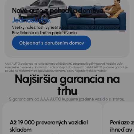
Nové auto z pohodlia domova.
Jednoducho.
Všetky náležitosti vyriešite bez nutnosti chodiť na pobočku.
Bez čakania a dlhého papierovania.
Objednať s doručením domov
AAA AUTO poskytuje na tento automobil doživotnú záruku na legálny pôvod. Vozidlo bolo
kompletne overené v domácich a zahraničných databázach a AAA AUTO písomne garantuje,
že údaj na tachometri zodpovedá skutočnému počtu najazdených kilometrov.
Najširšia garancia na
trhu
S garanciami od AAA AUTO kupujete jazdené vozidlo s istotou.
Až 19 000 preverených vozidiel
Peniaze z
skladom
ihneď av 