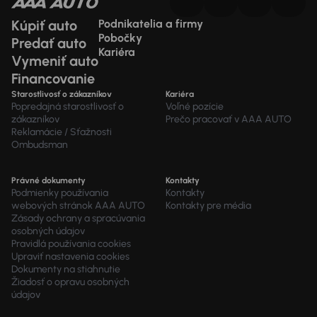
Kúpiť auto
Podnikatelia a firmy
Pobočky
Predať auto
Kariéra
Vymeniť auto
Financovanie
Starostlivosť o zákazníkov
Kariéra
Popredajná starostlivosť o
Voľné pozície
zákazníkov
Prečo pracovať v AAA AUTO
Reklamácie / Sťažnosti
Ombudsman
Právné dokumenty
Kontakty
Podmienky používania
Kontakty
webových stránok AAA AUTO
Kontakty pre média
Zásady ochrany a spracúvania
osobných údajov
Pravidlá používania cookies
Upraviť nastavenia cookies
Dokumenty na stiahnutie
Žiadosť o opravu osobných
údajov