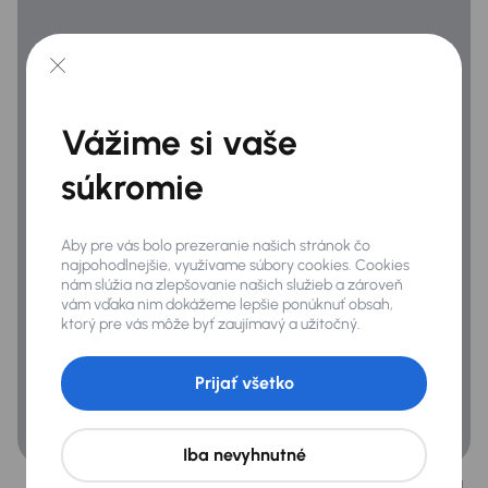
Zabezpečenie
ABS
Airbag
ASR
Vážime si vaše
ESP
súkromie
Všeobecné
Aby pre vás bolo prezeranie našich stránok čo
najpohodlnejšie, využívame súbory cookies. Cookies
Polokožené sedačky
nám slúžia na zlepšovanie našich služieb a zároveň
vám vďaka nim dokážeme lepšie ponúknuť obsah,
USB
ktorý pre vás môže byť zaujímavý a užitočný.
Veľa ďalšej výbavy
Prijať všetko
Iba nevyhnutné
Viac než len nákup auta