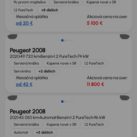
Po prvom majiteľovi
Servisná knižka
Kúpené nové v SR
1.2 PureTech
+8 ďalších
Mesačná splátka
Akciová cena na úver
od 20 €
5 100 €
Peugeot 2008
2020
49 720 km
Benzín
1.2 PureTech
74 kW
Servisná knižka
Kúpené nové v SR
1.2 PureTech
Serv.kniha
+2 ďalších
Mesačná splátka
Akciová cena na úver
od 42 €
11 800 €
Zlacnené o 1 700 €
Peugeot 2008
2021
45 050 km
Automat
Benzín
1.2 PureTech
96 kW
Servisná knižka
Kúpené nové v SR
1.2 PureTech
Automat
+5 ďalších