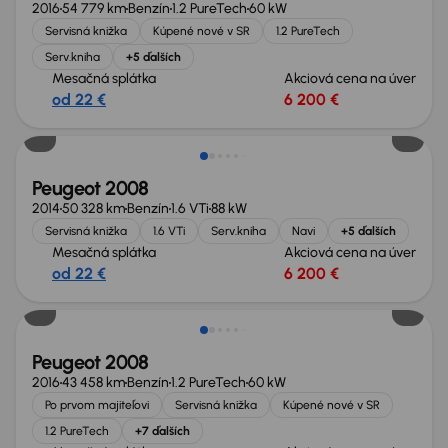
2016
54 779 km
Benzín
1.2 PureTech
60 kW
Servisná knižka
Kúpené nové v SR
1.2 PureTech
Serv.kniha
+5 ďalších
Mesačná splátka
Akciová cena na úver
od 22 €
6 200 €
Peugeot 2008
2014
50 328 km
Benzín
1.6 VTi
88 kW
Servisná knižka
1.6 VTi
Serv.kniha
Navi
+5 ďalších
Mesačná splátka
Akciová cena na úver
od 22 €
6 200 €
Peugeot 2008
2016
43 458 km
Benzín
1.2 PureTech
60 kW
Po prvom majiteľovi
Servisná knižka
Kúpené nové v SR
1.2 PureTech
+7 ďalších