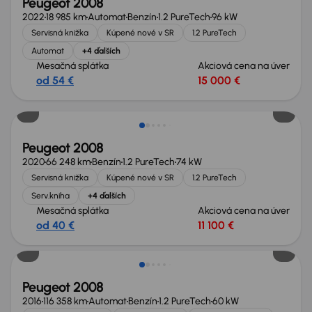
Peugeot 2008
2022
18 985 km
Automat
Benzín
1.2 PureTech
96 kW
Servisná knižka
Kúpené nové v SR
1.2 PureTech
Automat
+4 ďalších
Mesačná splátka
Akciová cena na úver
od 54 €
15 000 €
Peugeot 2008
2020
66 248 km
Benzín
1.2 PureTech
74 kW
Servisná knižka
Kúpené nové v SR
1.2 PureTech
Serv.kniha
+4 ďalších
Mesačná splátka
Akciová cena na úver
od 40 €
11 100 €
Peugeot 2008
2016
116 358 km
Automat
Benzín
1.2 PureTech
60 kW