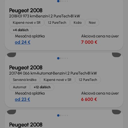
Peugeot 2008
2018
101 973 km
Benzín
1.2 PureTech
81 kW
Kúpené nové v SR
1.2 PureTech
Koža
Navi
+4 ďalších
Mesačná splátka
Akciová cena na úver
od 24 €
7 000 €
Možnosť odpočtu DPH
Peugeot 2008
2017
84 066 km
Automat
Benzín
1.2 PureTech
81 kW
Servisná knižka
Kúpené nové v SR
1.2 PureTech
Automat
+12 ďalších
Mesačná splátka
Akciová cena na úver
od 23 €
6 600 €
Peugeot 2008