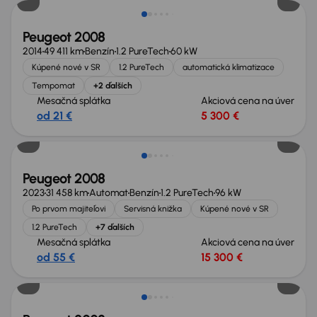
Peugeot 2008
2014
49 411 km
Benzín
1.2 PureTech
60 kW
Kúpené nové v SR
1.2 PureTech
automatická klimatizace
Tempomat
+2 ďalších
Mesačná splátka
Akciová cena na úver
od 21 €
5 300 €
Peugeot 2008
2023
31 458 km
Automat
Benzín
1.2 PureTech
96 kW
Po prvom majiteľovi
Servisná knižka
Kúpené nové v SR
1.2 PureTech
+7 ďalších
Mesačná splátka
Akciová cena na úver
od 55 €
15 300 €