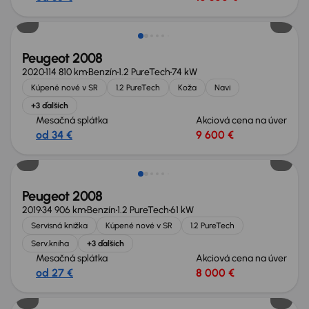
Peugeot 2008
2020
114 810 km
Benzín
1.2 PureTech
74 kW
Kúpené nové v SR
1.2 PureTech
Koža
Navi
+3 ďalších
Mesačná splátka
Akciová cena na úver
od 34 €
9 600 €
Peugeot 2008
2019
34 906 km
Benzín
1.2 PureTech
61 kW
Servisná knižka
Kúpené nové v SR
1.2 PureTech
Serv.kniha
+3 ďalších
Mesačná splátka
Akciová cena na úver
od 27 €
8 000 €