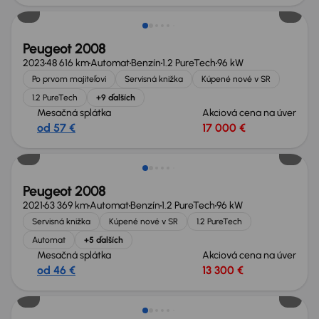
Peugeot 2008
2023
48 616 km
Automat
Benzín
1.2 PureTech
96 kW
Po prvom majiteľovi
Servisná knižka
Kúpené nové v SR
1.2 PureTech
+9 ďalších
Mesačná splátka
Akciová cena na úver
od 57 €
17 000 €
Peugeot 2008
2021
63 369 km
Automat
Benzín
1.2 PureTech
96 kW
Servisná knižka
Kúpené nové v SR
1.2 PureTech
Automat
+5 ďalších
Mesačná splátka
Akciová cena na úver
od 46 €
13 300 €