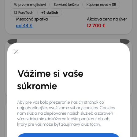
Po prvom majiteľovi
Servisná knižka
Kúpené nové v SR
1.2 PureTech
+9 ďalších
Mesačná splátka
Akciová cena na úver
od 44 €
12 700 €
Peugeot 2008
2020
77 033 km
Benzín
1.2 PureTech
96 kW
Po prvom majiteľovi
Servisná knižka
Kúpené nové v SR
Vážime si vaše
1.2 PureTech
+7 ďalších
súkromie
Mesačná splátka
Akciová cena na úver
od 40 €
11 600 €
Aby pre vás bolo prezeranie našich stránok čo
najpohodlnejšie, využívame súbory cookies. Cookies
nám slúžia na zlepšovanie našich služieb a zároveň
Peugeot 2008
vám vďaka nim dokážeme lepšie ponúknuť obsah,
2022
57 740 km
Benzín
1.2 PureTech
74 kW
ktorý pre vás môže byť zaujímavý a užitočný.
Po prvom majiteľovi
Servisná knižka
Kúpené nové v SR