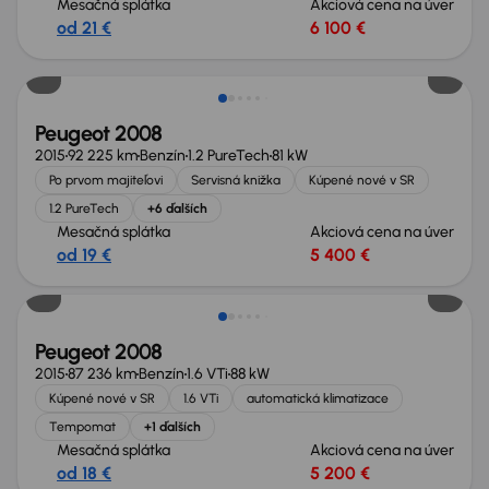
Mesačná splátka
Akciová cena na úver
od 21 €
6 100 €
Peugeot 2008
2015
92 225 km
Benzín
1.2 PureTech
81 kW
Po prvom majiteľovi
Servisná knižka
Kúpené nové v SR
1.2 PureTech
+6 ďalších
Mesačná splátka
Akciová cena na úver
od 19 €
5 400 €
Možnosť odpočtu DPH
Peugeot 2008
2015
87 236 km
Benzín
1.6 VTi
88 kW
Kúpené nové v SR
1.6 VTi
automatická klimatizace
Tempomat
+1 ďalších
Mesačná splátka
Akciová cena na úver
od 18 €
5 200 €