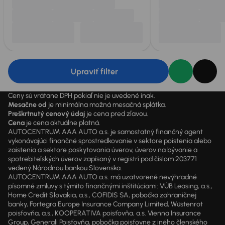
Upraviť filter
Ceny sú vrátane DPH pokiaľ nie je uvedené inak.
Mesačne od
je minimálna možná mesačná splátka.
Preškrtnutý cenový údaj
je cena pred zľavou.
Cena
je cena aktuálne platná.
AUTOCENTRUM AAA AUTO a.s. je samostatný finančný agent
vykonávajúci finančné sprostredkovanie v sektore poistenia alebo
zaistenia a sektore poskytovania úverov, úverov na bývanie a
spotrebiteľských úverov zapísaný v registri pod číslom 203771
vedený Národnou bankou Slovenska.
AUTOCENTRUM AAA AUTO a.s. má uzatvorené nevýhradné
písomné zmluvy s týmito finančnými inštitúciami: VÚB Leasing, a.s.,
Home Credit Slovakia, a.s., COFIDIS SA, pobočka zahraničnej
banky, Fortegra Europe Insurance Company Limited, Wüstenrot
poisťovňa, a.s., KOOPERATIVA poisťovňa, a.s. Vienna Insurance
Group, Generali Poisťovňa, pobočka poisťovne z iného členského