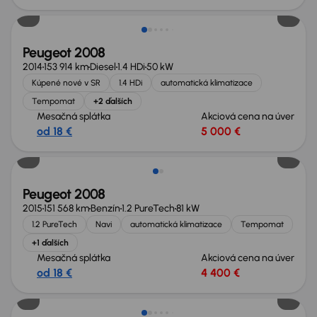
Peugeot 2008
2014
153 914 km
Diesel
1.4 HDi
50 kW
Kúpené nové v SR
1.4 HDi
automatická klimatizace
Tempomat
+2 ďalších
Mesačná splátka
Akciová cena na úver
od 18 €
5 000 €
Peugeot 2008
2015
151 568 km
Benzín
1.2 PureTech
81 kW
1.2 PureTech
Navi
automatická klimatizace
Tempomat
+1 ďalších
Mesačná splátka
Akciová cena na úver
od 18 €
4 400 €
Možnosť odpočtu DPH