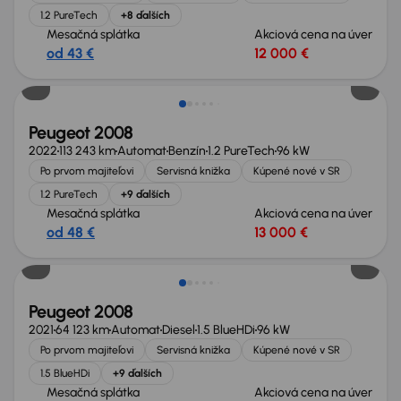
1.2 PureTech
+8 ďalších
Mesačná splátka
Akciová cena na úver
od 43 €
12 000 €
Možnosť odpočtu DPH
Peugeot 2008
2022
113 243 km
Automat
Benzín
1.2 PureTech
96 kW
Po prvom majiteľovi
Servisná knižka
Kúpené nové v SR
1.2 PureTech
+9 ďalších
Mesačná splátka
Akciová cena na úver
od 48 €
13 000 €
Peugeot 2008
2021
64 123 km
Automat
Diesel
1.5 BlueHDi
96 kW
Po prvom majiteľovi
Servisná knižka
Kúpené nové v SR
1.5 BlueHDi
+9 ďalších
Mesačná splátka
Akciová cena na úver