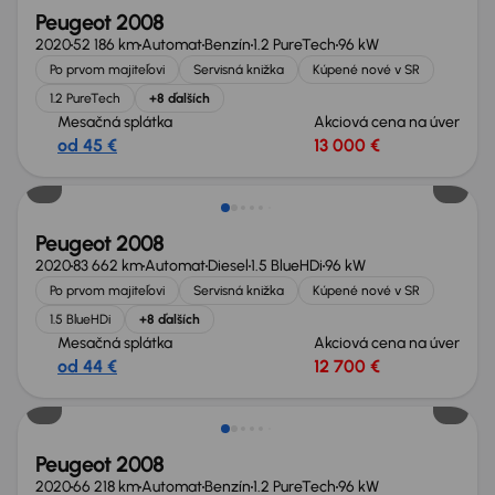
Peugeot 2008
2020
52 186 km
Automat
Benzín
1.2 PureTech
96 kW
Po prvom majiteľovi
Servisná knižka
Kúpené nové v SR
1.2 PureTech
+8 ďalších
Mesačná splátka
Akciová cena na úver
od 45 €
13 000 €
Peugeot 2008
2020
83 662 km
Automat
Diesel
1.5 BlueHDi
96 kW
Po prvom majiteľovi
Servisná knižka
Kúpené nové v SR
1.5 BlueHDi
+8 ďalších
Mesačná splátka
Akciová cena na úver
od 44 €
12 700 €
Peugeot 2008
2020
66 218 km
Automat
Benzín
1.2 PureTech
96 kW