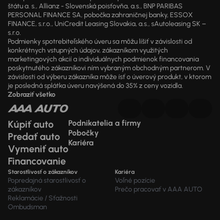
štátu a. s., Allianz - Slovenská poisťovňa, a.s., BNP PARIBAS
PERSONAL FINANCE SA, pobočka zahraničnej banky, ESSOX
FINANCE, s.r.o., UniCredit Leasing Slovakia, a.s., sAutoleasing SK –
s.r.o.
Podmienky spotrebiteľského úveru sa môžu líšiť v závislosti od
konkrétnych vstupných údajov, zákazníkom využitých
marketingových akcií a individuálnych podmienok financovania
poskytnutého zákazníkovi ním vybraným obchodným partnerom. V
závislosti od výberu zákazníka môže ísť o úverový produkt, v ktorom
je posledná splátka úveru navýšená do 35% z ceny vozidla.
Zobraziť všetko
Kúpiť auto
Podnikatelia a firmy
Pobočky
Predať auto
Kariéra
Vymeniť auto
Financovanie
Starostlivosť o zákazníkov
Kariéra
Popredajná starostlivosť o
Voľné pozície
zákazníkov
Prečo pracovať v AAA AUTO
Reklamácie / Sťažnosti
Ombudsman