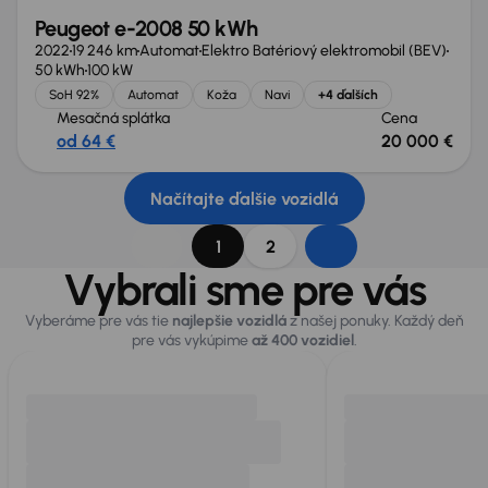
Peugeot e-2008 50 kWh
2022
19 246 km
Automat
Elektro Batériový elektromobil (BEV)
50 kWh
100 kW
SoH 92%
Automat
Koža
Navi
+4 ďalších
Mesačná splátka
Cena
od 64 €
20 000 €
Načítajte ďalšie vozidlá
1
2
Vybrali sme pre vás
Vyberáme pre vás tie
najlepšie vozidlá
z našej ponuky. Každý deň
pre vás vykúpime
až 400 vozidiel
.