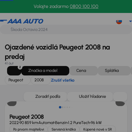
Peugeot
2008
Zrušiť všetko
Volajte zadarmo
0800 100 100
Ojazdené vozidlá Peugeot 2008 na
predaj
41 áut
2
Značka a model
Cena
Splátka
Peugeot
2008
Zrušiť všetko
Nové v ponuke
Zoradiť podľa
Uložiť hľadanie
Peugeot 2008
2022
90 859 km
Automat
Benzín
1.2 PureTech
96 kW
Po prvom majiteľovi
Servisná knižka
Kúpené nové v SR