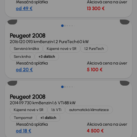
Mesačná splátka
Akciová cena na úver
od 49 €
13 300 €
Peugeot 2008
2016
120 093 km
Benzín
1.2 PureTech
60 kW
Servisná knižka
Kúpené nové v SR
1.2 PureTech
Serv.kniha
+3 ďalších
Mesačná splátka
Akciová cena na úver
od 20 €
5 100 €
Peugeot 2008
2014
119 730 km
Benzín
1.6 VTi
88 kW
Kúpené nové v SR
1.6 VTi
automatická klimatizace
Tempomat
+1 ďalších
Mesačná splátka
Akciová cena na úver
od 18 €
4 500 €
Možnosť odpočtu DPH