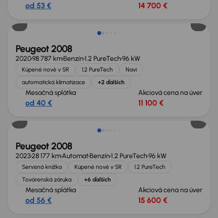
od 53 €
14 700 €
Peugeot 2008
2020
98 787 km
Benzín
1.2 PureTech
96 kW
Kúpené nové v SR
1.2 PureTech
Navi
automatická klimatizace
+2 ďalších
Mesačná splátka
Akciová cena na úver
od 40 €
11 100 €
Zlacnené o 400 €
Peugeot 2008
2023
28 177 km
Automat
Benzín
1.2 PureTech
96 kW
Servisná knižka
Kúpené nové v SR
1.2 PureTech
Továrenská záruka
+6 ďalších
Mesačná splátka
Akciová cena na úver
od 56 €
15 600 €