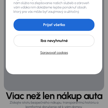
nám slúžia na zlepšovanie našich služieb a zároveň
vám vďaka nim dokážeme lepšie ponúknuť obsah,
ktorý pre vás môže byť zaujímavý a užitočný.
Prijať všetko
Iba nevyhnutné
Spravovať cookies
Viac než len nákup auta
Získajte istotu bezpečného nákupu, transparentnú históriu a
komfortné doručenie až k vám domov.