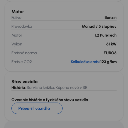
Motor
Palivo
Benzín
Prevodovka
Manuál
/ 5 stupňov
Motor
1.2 PureTech
Výkon
61 kW
Emisná norma
EURO6
Emisie CO2
Kalkulačka emisií
123 g/km
Stav vozidla
História:
Servisná knižka, Kúpené nové v SR
Overenie histórie a fyzického stavu vozidla
Preveriť vozidlo