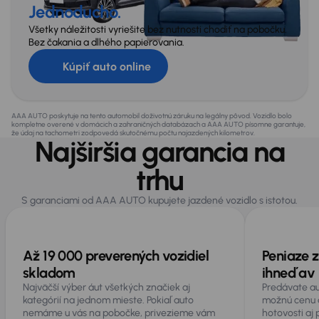
Jednoducho.
Všetky náležitosti vyriešite bez nutnosti chodiť na pobočku.
Bez čakania a dlhého papierovania.
Kúpiť auto online
AAA AUTO poskytuje na tento automobil doživotnú záruku na legálny pôvod. Vozidlo bolo
kompletne overené v domácich a zahraničných databázach a AAA AUTO písomne garantuje,
že údaj na tachometri zodpovedá skutočnému počtu najazdených kilometrov.
Najširšia garancia na
trhu
S garanciami od AAA AUTO kupujete jazdené vozidlo s istotou.
Až 19 000 preverených vozidiel
Peniaze z
skladom
ihneď av 
Najväčší výber áut všetkých značiek aj
Predávate au
kategórií na jednom mieste. Pokiaľ auto
možnú cenu 
nemáme u vás na pobočke, privezieme vám
hotovosti aj