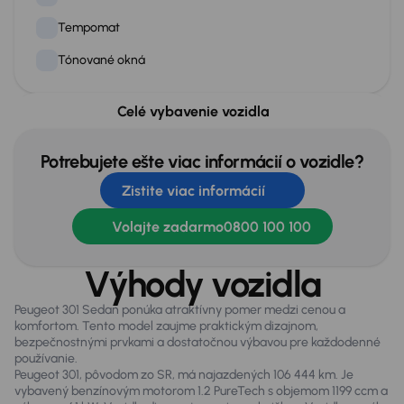
Tempomat
Tónované okná
Celé vybavenie vozidla
Exteriér
Elektricky ovládané zrkadlá
Potrebujete ešte viac informácií o vozidle?
Hmlovky
Zistite viac informácií
LED pre denné svietenie
Volajte zadarmo
0800 100 100
Výhody vozidla
Infotainment
Bluetooth pripojenie
Peugeot 301 Sedan ponúka atraktívny pomer medzi cenou a
komfortom. Tento model zaujme praktickým dizajnom,
bezpečnostnými prvkami a dostatočnou výbavou pre každodenné
používanie.
Zabezpečenie
Peugeot 301, pôvodom zo SR, má najazdených 106 444 km. Je
ABS
vybavený benzínovým motorom 1.2 PureTech s objemom 1199 ccm a