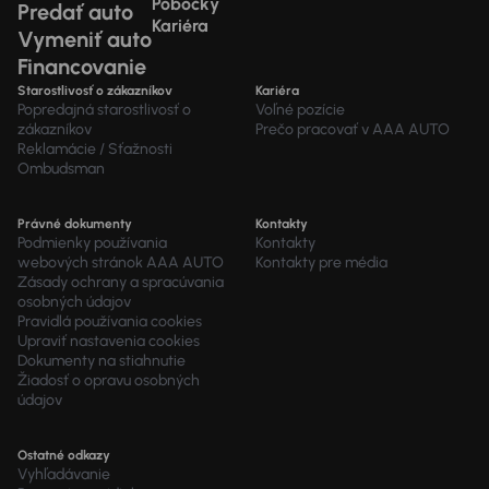
Pobočky
Predať auto
Kariéra
Vymeniť auto
Financovanie
Starostlivosť o zákazníkov
Kariéra
Popredajná starostlivosť o
Voľné pozície
zákazníkov
Prečo pracovať v AAA AUTO
Reklamácie / Sťažnosti
Ombudsman
Právné dokumenty
Kontakty
Podmienky používania
Kontakty
webových stránok AAA AUTO
Kontakty pre média
Zásady ochrany a spracúvania
osobných údajov
Pravidlá používania cookies
Upraviť nastavenia cookies
Dokumenty na stiahnutie
Žiadosť o opravu osobných
údajov
Ostatné odkazy
Vyhľadávanie