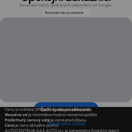
Recenzie našich spokojných zákazníkov na Google.
Recenzie nie sú overené
Ďalší spokojní zákazníci
Ceny sú vrátane DPH pokiaľ nie je uvedené inak.
Mesačne od
je minimálna možná mesačná splátka.
Preškrtnutý cenový údaj
je cena pred zľavou.
Výhercovia súťaží
Cena
je cena aktuálne platná.
AUTOCENTRUM AAA AUTO a.s. je samostatný finančný agent