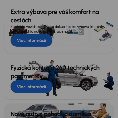
Extra výbava pre váš komfort na
cestách.
K tomuto vozidlu si môžete dokúpiť extra výbavu, ktorá by
sa vám mohla na vašich cestách hodiť.
Viac informácií
Fyzická kontrola 260 technických
parametrov
Viac informácií
Nové auto z pohodlia domova.