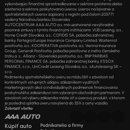
vykonávajúci finančné sprostredkovanie v sektore poistenia alebo
zaistenia a sektore poskytovania úverov, úverov na bývanie a
spotrebiteľských úverov zapísaný v registri pod číslom 203771
vedený Národnou bankou Slovenska.
AUTOCENTRUM AAA AUTO a.s. má uzatvorené nevýhradné
písomné zmluvy s týmito finančnými inštitúciami: VÚB Leasing, a.s.,
Home Credit Slovakia, a.s., COFIDIS SA, pobočka zahraničnej
banky, Fortegra Europe Insurance Company Limited, Wüstenrot
poisťovňa, a.s., KOOPERATIVA poisťovňa, a.s. Vienna Insurance
Group, Generali Poisťovňa, pobočka poisťovne z iného členského
štátu a. s., Allianz - Slovenská poisťovňa, a.s., BNP PARIBAS
PERSONAL FINANCE SA, pobočka zahraničnej banky, ESSOX
FINANCE, s.r.o., UniCredit Leasing Slovakia, a.s., sAutoleasing SK –
s.r.o.
Podmienky spotrebiteľského úveru sa môžu líšiť v závislosti od
konkrétnych vstupných údajov, zákazníkom využitých
marketingových akcií a individuálnych podmienok financovania
poskytnutého zákazníkovi ním vybraným obchodným partnerom. V
závislosti od výberu zákazníka môže ísť o úverový produkt, v ktorom
je posledná splátka úveru navýšená do 35% z ceny vozidla.
Zobraziť všetko
Kúpiť auto
Podnikatelia a firmy