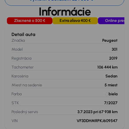
Informácie
Zlacnené o 500 €
Extra zľava 400 €
Online preda
Detail auta
Značka
Peugeot
Model
301
Registrácia
2019
Tachometer
106 444 km
Karoséria
Sedan
Miest na sedenie
5
miest
Farba
biela
STK
7/2027
Posledný servis
3.7.2023 pri 67 938 km
VIN
VF3DDHMRPKJ609547