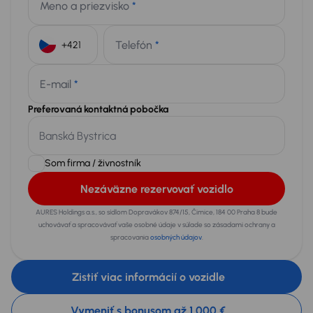
Meno a priezvisko
*
Telefón
*
+421
E-mail
*
Preferovaná kontaktná pobočka
Som firma / živnostník
Nezáväzne rezervovať vozidlo
AURES Holdings a.s., so sídlom Dopravákov 874/15, Čimice, 184 00 Praha 8 bude
uchovávať a spracovávať vaše osobné údaje v súlade so zásadami ochrany a
spracovania
osobných údajov
.
Zistiť viac informácií o vozidle
Vymeniť s bonusom až 1 000 €