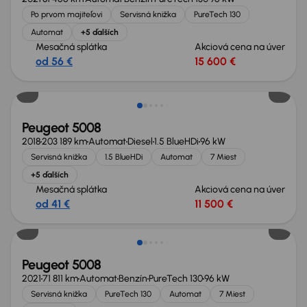
Po prvom majiteľovi
Servisná knižka
PureTech 130
Automat
+5 ďalších
Mesačná splátka
Akciová cena na úver
od 56 €
15 600 €
Peugeot 5008
2018
203 189 km
Automat
Diesel
1.5 BlueHDi
96 kW
Servisná knižka
1.5 BlueHDi
Automat
7 Miest
+5 ďalších
Mesačná splátka
Akciová cena na úver
od 41 €
11 500 €
Zlacnené o 400 €
Peugeot 5008
2021
71 811 km
Automat
Benzín
PureTech 130
96 kW
Servisná knižka
PureTech 130
Automat
7 Miest