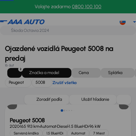
Peugeot
5008
Zrušiť všetko
Volajte zadarmo
0800 100 100
Ojazdené vozidlá Peugeot 5008 na
predaj
16 áut
2
Značka a model
Cena
Splátka
Peugeot
5008
Zrušiť všetko
Zlacnené o 1 300 €
Zoradiť podľa
Uložiť hľadanie
Peugeot 5008
2020
165 913 km
Automat
Diesel
1.5 BlueHDi
96 kW
Servisná knižka
1.5 BlueHDi
Automat
7 Miest