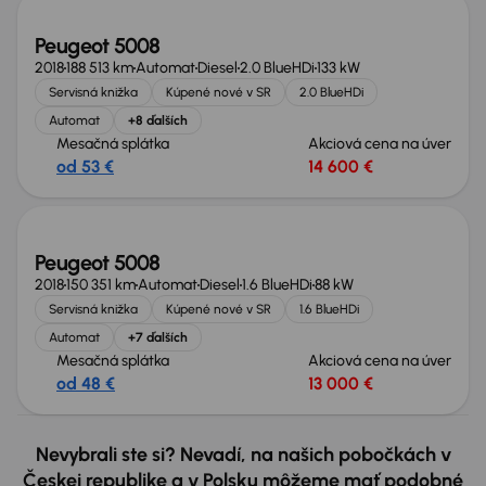
Peugeot 5008
2018
188 513 km
Automat
Diesel
2.0 BlueHDi
133 kW
Servisná knižka
Kúpené nové v SR
2.0 BlueHDi
Automat
+8 ďalších
Mesačná splátka
Akciová cena na úver
od 53 €
14 600 €
Nové v ponuke
Peugeot 5008
2018
150 351 km
Automat
Diesel
1.6 BlueHDi
88 kW
Servisná knižka
Kúpené nové v SR
1.6 BlueHDi
Automat
+7 ďalších
Mesačná splátka
Akciová cena na úver
od 48 €
13 000 €
Nevybrali ste si? Nevadí, na našich pobočkách v
Českej republike a v Polsku môžeme mať podobné