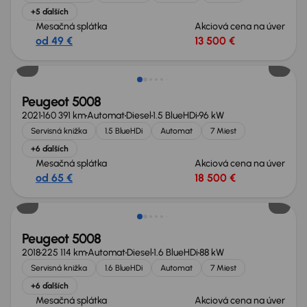
+5 ďalších
Mesačná splátka
Akciová cena na úver
od 49 €
13 500 €
Zlacnené o 1 000 €
Peugeot 5008
2021
160 391 km
Automat
Diesel
1.5 BlueHDi
96 kW
Servisná knižka
1.5 BlueHDi
Automat
7 Miest
+6 ďalších
Mesačná splátka
Akciová cena na úver
od 65 €
18 500 €
Peugeot 5008
2018
225 114 km
Automat
Diesel
1.6 BlueHDi
88 kW
Servisná knižka
1.6 BlueHDi
Automat
7 Miest
+6 ďalších
Mesačná splátka
Akciová cena na úver