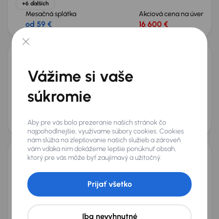
+6 ďalších
Mesačná splátka
Akciová cena na úver
od 59 €
16 600 €
Zlacnené o 600 €
Peugeot 5008
Vážime si vaše
2016
108 407 km
Automat
Diesel
1.6 BlueHDi
88 kW
Servisná knižka
Kúpené nové v SR
1.6 BlueHDi
súkromie
Automat
+7 ďalších
Mesačná splátka
Akciová cena na úver
od 32 €
8 500 €
Aby pre vás bolo prezeranie našich stránok čo
najpohodlnejšie, využívame súbory cookies. Cookies
nám slúžia na zlepšovanie našich služieb a zároveň
vám vďaka nim dokážeme lepšie ponúknuť obsah,
ktorý pre vás môže byť zaujímavý a užitočný.
Peugeot 5008
2012
207 226 km
Diesel
2.0 HDI
110 kW
Prijať všetko
Po prvom majiteľovi
Kúpené nové v SR
2.0 HDI
SR
+6 ďalších
Mesačná splátka
Akciová cena na úver
Iba nevyhnutné