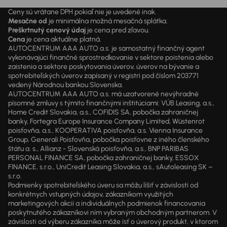
Ceny sú vrátane DPH pokiaľ nie je uvedené inak.
Mesačne od
je minimálna možná mesačná splátka.
Preškrtnutý cenový údaj
je cena pred zľavou.
Cena
je cena aktuálne platná.
AUTOCENTRUM AAA AUTO a.s. je samostatný finančný agent
vykonávajúci finančné sprostredkovanie v sektore poistenia alebo
zaistenia a sektore poskytovania úverov, úverov na bývanie a
spotrebiteľských úverov zapísaný v registri pod číslom 203771
vedený Národnou bankou Slovenska.
AUTOCENTRUM AAA AUTO a.s. má uzatvorené nevýhradné
písomné zmluvy s týmito finančnými inštitúciami: VÚB Leasing, a.s.,
Home Credit Slovakia, a.s., COFIDIS SA, pobočka zahraničnej
banky, Fortegra Europe Insurance Company Limited, Wüstenrot
poisťovňa, a.s., KOOPERATIVA poisťovňa, a.s. Vienna Insurance
Group, Generali Poisťovňa, pobočka poisťovne z iného členského
štátu a. s., Allianz - Slovenská poisťovňa, a.s., BNP PARIBAS
PERSONAL FINANCE SA, pobočka zahraničnej banky, ESSOX
FINANCE, s.r.o., UniCredit Leasing Slovakia, a.s., sAutoleasing SK –
s.r.o.
Podmienky spotrebiteľského úveru sa môžu líšiť v závislosti od
konkrétnych vstupných údajov, zákazníkom využitých
marketingových akcií a individuálnych podmienok financovania
poskytnutého zákazníkovi ním vybraným obchodným partnerom. V
závislosti od výberu zákazníka môže ísť o úverový produkt, v ktorom