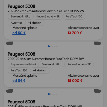
Peugeot 5008
2021
166 627 km
Automat
Benzín
PureTech 130
96 kW
Servisná knižka
Kúpené nové v SR
PureTech 130
Automat
+5 ďalších
Mesačná splátka
Akciová cena na úver
od 50 €
13 700 €
Peugeot 5008
2020
92 446 km
Automat
Benzín
PureTech 130
96 kW
Po prvom majiteľovi
Servisná knižka
Kúpené nové v SR
PureTech 130
+9 ďalších
Mesačná splátka
Akciová cena na úver
od 54 €
15 000 €
Extra zľava 900 €
Peugeot 5008
2021
81 456 km
Automat
Benzín
PureTech 130
96 kW