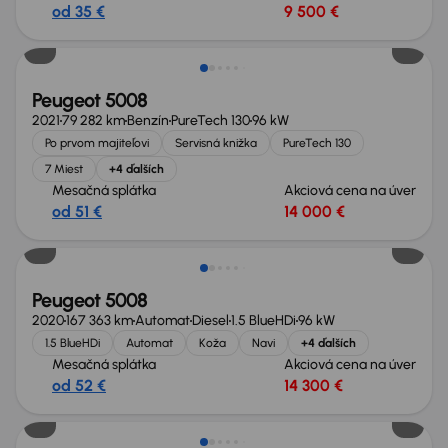
od 35 €
9 500 €
Extra zľava 850 €
Peugeot 5008
2021
79 282 km
Benzín
PureTech 130
96 kW
Po prvom majiteľovi
Servisná knižka
PureTech 130
7 Miest
+4 ďalších
Mesačná splátka
Akciová cena na úver
od 51 €
14 000 €
Zlacnené o 1 300 €
Peugeot 5008
2020
167 363 km
Automat
Diesel
1.5 BlueHDi
96 kW
1.5 BlueHDi
Automat
Koža
Navi
+4 ďalších
Mesačná splátka
Akciová cena na úver
od 52 €
14 300 €
Zlacnené o 1 300 €