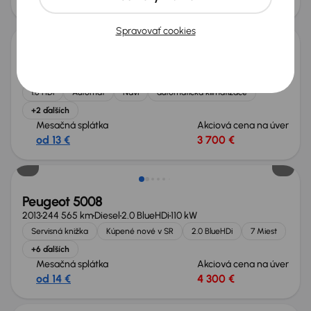
od 17 €
4 900 €
Spravovať cookies
Peugeot 5008
2013
266 365 km
Automat
Diesel
1.6 HDi
84 kW
1.6 HDi
Automat
Navi
automatická klimatizace
+2 ďalších
Mesačná splátka
Akciová cena na úver
od 13 €
3 700 €
Peugeot 5008
2013
244 565 km
Diesel
2.0 BlueHDi
110 kW
Servisná knižka
Kúpené nové v SR
2.0 BlueHDi
7 Miest
+6 ďalších
Mesačná splátka
Akciová cena na úver
od 14 €
4 300 €
Nové v ponuke