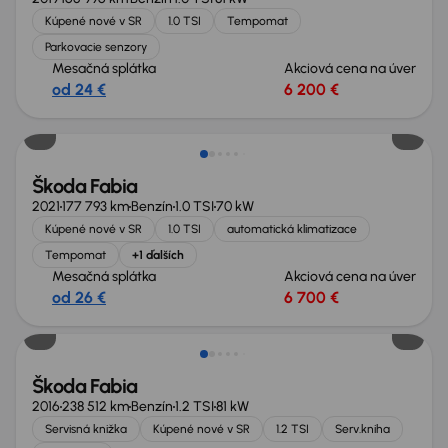
Kúpené nové v SR
1.0 TSI
Tempomat
Parkovacie senzory
Mesačná splátka
Akciová cena na úver
od 24 €
6 200 €
Možnosť odpočtu DPH
Škoda Fabia
2021
177 793 km
Benzín
1.0 TSI
70 kW
Kúpené nové v SR
1.0 TSI
automatická klimatizace
Tempomat
+1 ďalších
Mesačná splátka
Akciová cena na úver
od 26 €
6 700 €
Škoda Fabia
2016
238 512 km
Benzín
1.2 TSI
81 kW
Servisná knižka
Kúpené nové v SR
1.2 TSI
Serv.kniha