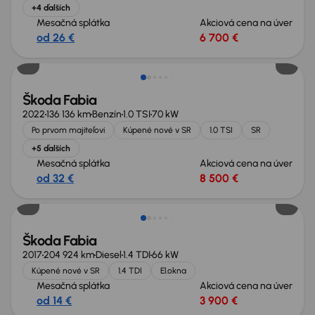
+4 ďalších
Mesačná splátka
Akciová cena na úver
od 26 €
6 700 €
Možnosť odpočtu DPH
Škoda Fabia
2022
136 136 km
Benzín
1.0 TSI
70 kW
Po prvom majiteľovi
Kúpené nové v SR
1.0 TSI
SR
+5 ďalších
Mesačná splátka
Akciová cena na úver
od 32 €
8 500 €
Zlacnené o 2 000 €
Škoda Fabia
2017
204 924 km
Diesel
1.4 TDI
66 kW
Kúpené nové v SR
1.4 TDI
El.okna
Mesačná splátka
Akciová cena na úver
od 14 €
3 900 €
Zlacnené o 600 €