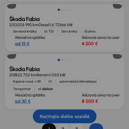
Škoda Fabia
2013
205 990 km
Diesel
1.6 TDI
66 kW
Servisná knižka
1.6 TDI
Serv.kniha
El.okna
Mesačná splátka
Akciová cena na úver
od 15 €
4 200 €
Škoda Fabia
2018
22 752 km
Benzín
1.0
55 kW
Kúpené nové v SR
1.0
automatická klimatizace
Tempomat
+1 ďalších
Mesačná splátka
Akciová cena na úver
od 30 €
8 000 €
Načítajte ďalšie vozidlá
...