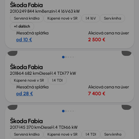
Škoda Fabia
2010
249 844 km
Benzín
1.4 16V
63 kW
Servisná knižka
Kúpené nové v SR
1.4 16V
Serv.kniha
+1 ďalších
Mesačná splátka
Akciová cena na úver
od 10 €
2 500 €
Zlacnené o 600 €
Škoda Fabia
2018
64 682 km
Diesel
1.4 TDI
77 kW
Kúpené nové v SR
1.4 TDI
Mesačná splátka
Akciová cena na úver
od 28 €
7 400 €
Škoda Fabia
2017
145 370 km
Diesel
1.4 TDI
66 kW
Servisná knižka
Kúpené nové v SR
1.4 TDI
Serv.kniha