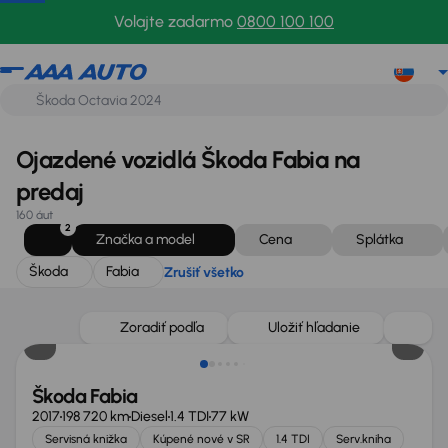
Škoda
Fabia
Zrušiť všetko
Volajte zadarmo
0800 100 100
Ojazdené vozidlá Škoda Fabia na
predaj
160 áut
2
Značka a model
Cena
Splátka
Škoda
Fabia
Zrušiť všetko
Zoradiť podľa
Uložiť hľadanie
Škoda Fabia
2017
198 720 km
Diesel
1.4 TDI
77 kW
Servisná knižka
Kúpené nové v SR
1.4 TDI
Serv.kniha