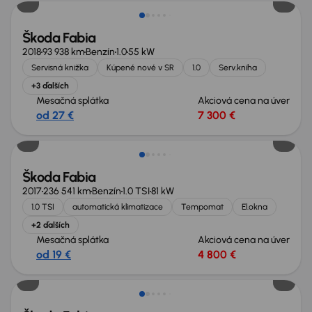
Škoda Fabia
2018
93 938 km
Benzín
1.0
55 kW
Servisná knižka
Kúpené nové v SR
1.0
Serv.kniha
+3 ďalších
Mesačná splátka
Akciová cena na úver
od 27 €
7 300 €
Škoda Fabia
2017
236 541 km
Benzín
1.0 TSI
81 kW
1.0 TSI
automatická klimatizace
Tempomat
El.okna
+2 ďalších
Mesačná splátka
Akciová cena na úver
od 19 €
4 800 €