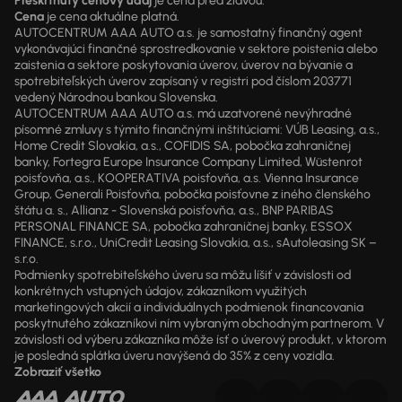
Preškrtnutý cenový údaj
je cena pred zľavou.
Cena
je cena aktuálne platná.
AUTOCENTRUM AAA AUTO a.s. je samostatný finančný agent
vykonávajúci finančné sprostredkovanie v sektore poistenia alebo
zaistenia a sektore poskytovania úverov, úverov na bývanie a
spotrebiteľských úverov zapísaný v registri pod číslom 203771
vedený Národnou bankou Slovenska.
AUTOCENTRUM AAA AUTO a.s. má uzatvorené nevýhradné
písomné zmluvy s týmito finančnými inštitúciami: VÚB Leasing, a.s.,
Home Credit Slovakia, a.s., COFIDIS SA, pobočka zahraničnej
banky, Fortegra Europe Insurance Company Limited, Wüstenrot
poisťovňa, a.s., KOOPERATIVA poisťovňa, a.s. Vienna Insurance
Group, Generali Poisťovňa, pobočka poisťovne z iného členského
štátu a. s., Allianz - Slovenská poisťovňa, a.s., BNP PARIBAS
PERSONAL FINANCE SA, pobočka zahraničnej banky, ESSOX
FINANCE, s.r.o., UniCredit Leasing Slovakia, a.s., sAutoleasing SK –
s.r.o.
Podmienky spotrebiteľského úveru sa môžu líšiť v závislosti od
konkrétnych vstupných údajov, zákazníkom využitých
marketingových akcií a individuálnych podmienok financovania
poskytnutého zákazníkovi ním vybraným obchodným partnerom. V
závislosti od výberu zákazníka môže ísť o úverový produkt, v ktorom
je posledná splátka úveru navýšená do 35% z ceny vozidla.
Zobraziť všetko