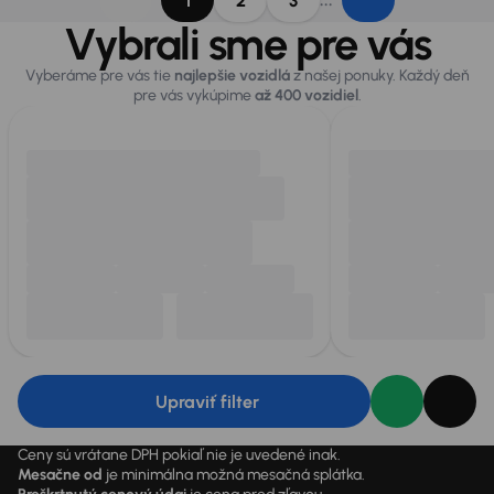
1
2
3
Vybrali sme pre vás
Vyberáme pre vás tie
najlepšie vozidlá
z našej ponuky. Každý deň
pre vás vykúpime
až 400 vozidiel
.
Upraviť filter
Ceny sú vrátane DPH pokiaľ nie je uvedené inak.
Mesačne od
je minimálna možná mesačná splátka.