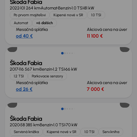
Škoda Fabia
2022
101 264 km
Automat
Benzín
1.0 TSI
81 kW
Po prvom majiteľovi
Kúpené nové v SR
1.0 TSI
Automat
+6 ďalších
Mesačná splátka
Akciová cena na úver
od 40 €
11 100 €
Škoda Fabia
2017
116 567 km
Benzín
1.2 TSI
66 kW
1.2 TSI
Parkovacie senzory
Mesačná splátka
Akciová cena na úver
od 26 €
7 000 €
Nové v ponuke
Škoda Fabia
2020
58 385 km
Benzín
1.0 TSI
70 kW
Servisná knižka
Kúpené nové v SR
1.0 TSI
Serv.kniha