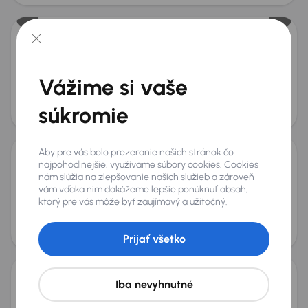
Škoda Fabia
2016
138 787 km
Diesel
1.4 TDI
66 kW
Vážime si vaše
Kúpené nové v SR
1.4 TDI
Tempomat
El.okna
Mesačná splátka
Akciová cena na úver
súkromie
od 19 €
4 800 €
Nové v ponuke
Aby pre vás bolo prezeranie našich stránok čo
najpohodlnejšie, využívame súbory cookies. Cookies
Škoda Fabia
nám slúžia na zlepšovanie našich služieb a zároveň
2019
96 803 km
Benzín
1.0 TSI
81 kW
vám vďaka nim dokážeme lepšie ponúknuť obsah,
ktorý pre vás môže byť zaujímavý a užitočný.
Kúpené nové v SR
1.0 TSI
Parkovacie senzory
Mesačná splátka
Akciová cena na úver
od 28 €
7 500 €
Prijať všetko
Iba nevyhnutné
Škoda Fabia
2016
217 186 km
Benzín
1.2 TSI
81 kW