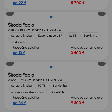
od 22 €
5 700 €
Škoda Fabia
2011
154 810 km
Benzín
1.2 TSI
63 kW
Servisná knižka
Kúpené nové v SR
1.2 TSI
Serv.kniha
+3 ďalších
Mesačná splátka
Akciová cena na úver
od 13 €
3 400 €
Zlacnené o 500 €
Škoda Fabia
2022
111 290 km
Benzín
1.0 TSI
70 kW
Servisná knižka
1.0 TSI
Serv.kniha
automatická klimatizace
+2 ďalších
Mesačná splátka
Akciová cena na úver
od 34 €
9 300 €
Zlacnené o 500 €