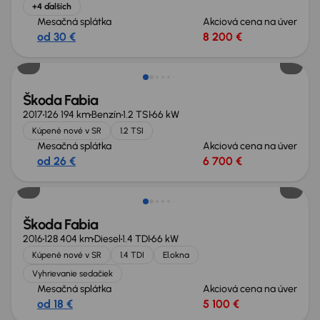
+4 ďalších
Mesačná splátka
Akciová cena na úver
od 30 €
8 200 €
Škoda Fabia
2017
126 194 km
Benzín
1.2 TSI
66 kW
Kúpené nové v SR
1.2 TSI
Mesačná splátka
Akciová cena na úver
od 26 €
6 700 €
Nové v ponuke
Škoda Fabia
2016
128 404 km
Diesel
1.4 TDI
66 kW
Kúpené nové v SR
1.4 TDI
El.okna
Vyhrievanie sedačiek
Mesačná splátka
Akciová cena na úver
od 18 €
5 100 €