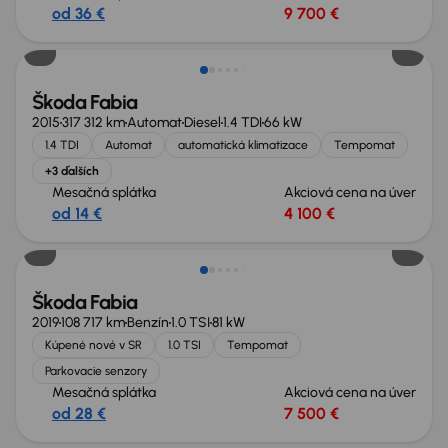
od 36 €
9 700 €
Škoda Fabia
2015
317 312 km
Automat
Diesel
1.4 TDI
66 kW
1.4 TDI
Automat
automatická klimatizace
Tempomat
+3 ďalších
Mesačná splátka
Akciová cena na úver
od 14 €
4 100 €
Škoda Fabia
2019
108 717 km
Benzín
1.0 TSI
81 kW
Kúpené nové v SR
1.0 TSI
Tempomat
Parkovacie senzory
Mesačná splátka
Akciová cena na úver
od 28 €
7 500 €