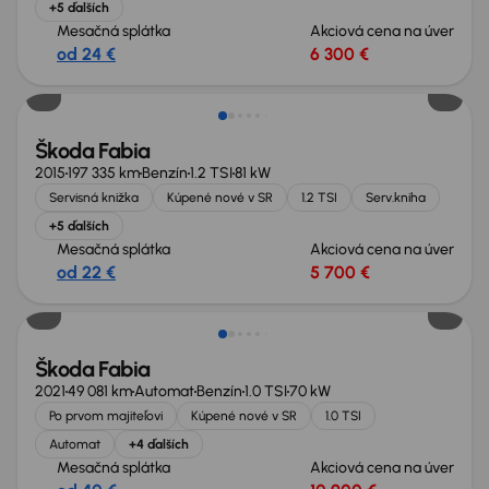
+5 ďalších
Mesačná splátka
Akciová cena na úver
od 24 €
6 300 €
Škoda Fabia
2015
197 335 km
Benzín
1.2 TSI
81 kW
Servisná knižka
Kúpené nové v SR
1.2 TSI
Serv.kniha
+5 ďalších
Mesačná splátka
Akciová cena na úver
od 22 €
5 700 €
Zlacnené o 600 €
Škoda Fabia
2021
49 081 km
Automat
Benzín
1.0 TSI
70 kW
Po prvom majiteľovi
Kúpené nové v SR
1.0 TSI
Automat
+4 ďalších
Mesačná splátka
Akciová cena na úver