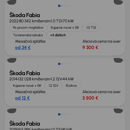
Škoda Fabia
2022
80 342 km
Benzín
1.0 TSI
70 kW
Po prvom majiteľovi
Kúpené nové v SR
1.0 TSI
Továrenská záruka
+3 ďalších
Mesačná splátka
Akciová cena na úver
od 34 €
9 300 €
Nové v ponuke
Škoda Fabia
2014
132 028 km
Benzín
1.2 12V
44 kW
Kúpené nové v SR
1.2 12V
El.okna
Mesačná splátka
Akciová cena na úver
od 12 €
3 500 €
Extra zľava 500 €
Škoda Fabia
2019
165 996 km
Benzín
1.0 TSI
81 kW