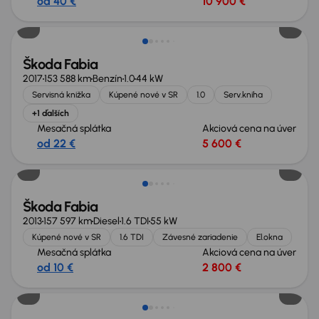
od 40 €
10 900 €
Škoda Fabia
2017
153 588 km
Benzín
1.0
44 kW
Servisná knižka
Kúpené nové v SR
1.0
Serv.kniha
+1 ďalších
Mesačná splátka
Akciová cena na úver
od 22 €
5 600 €
Škoda Fabia
2013
157 597 km
Diesel
1.6 TDI
55 kW
Kúpené nové v SR
1.6 TDI
Závesné zariadenie
El.okna
Mesačná splátka
Akciová cena na úver
od 10 €
2 800 €
Zlacnené o 500 €