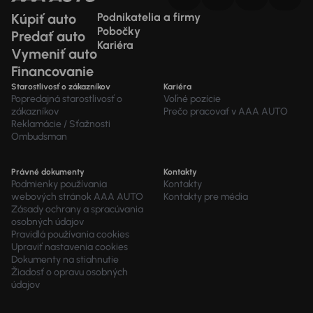
Kúpiť auto
Podnikatelia a firmy
Pobočky
Predať auto
Kariéra
Vymeniť auto
Financovanie
Starostlivosť o zákazníkov
Kariéra
Popredajná starostlivosť o
Voľné pozície
zákazníkov
Prečo pracovať v AAA AUTO
Reklamácie / Sťažnosti
Ombudsman
Právné dokumenty
Kontakty
Podmienky používania
Kontakty
webových stránok AAA AUTO
Kontakty pre média
Zásady ochrany a spracúvania
osobných údajov
Pravidlá používania cookies
Upraviť nastavenia cookies
Dokumenty na stiahnutie
Žiadosť o opravu osobných
údajov