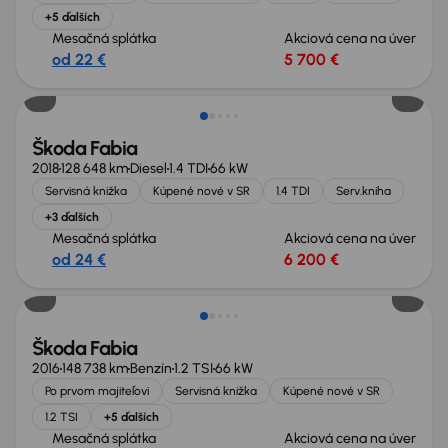
+5 ďalších
Mesačná splátka
Akciová cena na úver
od 22 €
5 700 €
Nové v ponuke
Škoda Fabia
2018
128 648 km
Diesel
1.4 TDI
66 kW
Servisná knižka
Kúpené nové v SR
1.4 TDI
Serv.kniha
+3 ďalších
Mesačná splátka
Akciová cena na úver
od 24 €
6 200 €
Zlacnené o 500 €
Škoda Fabia
2016
148 738 km
Benzín
1.2 TSI
66 kW
Po prvom majiteľovi
Servisná knižka
Kúpené nové v SR
1.2 TSI
+5 ďalších
Mesačná splátka
Akciová cena na úver