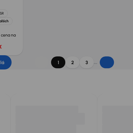
 SR
alších
 cena na
€
...
dlá
1
2
3