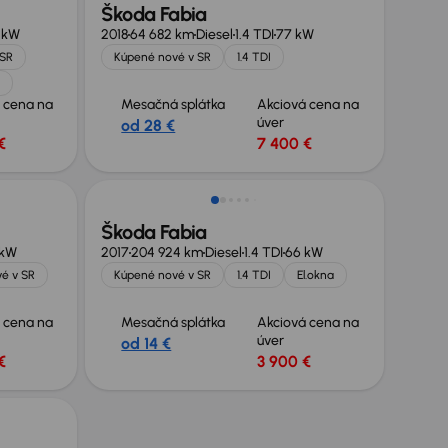
Škoda Fabia
 kW
2018
64 682 km
Diesel
1.4 TDI
77 kW
 SR
Kúpené nové v SR
1.4 TDI
 cena na
Mesačná splátka
Akciová cena na
úver
od 28 €
€
7 400 €
Zlacnené o 2 000 €
Škoda Fabia
 kW
2017
204 924 km
Diesel
1.4 TDI
66 kW
é v SR
Kúpené nové v SR
1.4 TDI
El.okna
 cena na
Mesačná splátka
Akciová cena na
úver
od 14 €
€
3 900 €