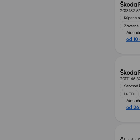
Škoda 
2013
157 5
Kúpené n
Závesné 
Mesačn
od 10 
Škoda 
2017
145 3
Servisná 
1.4 TDI
Mesačn
od 26
Zlacne