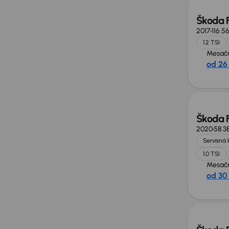
Škoda 
2017
116 5
1.2 TSI
Mesačn
od 26
Nové 
Škoda 
2020
58 3
Servisná 
1.0 TSI
Mesačn
od 30