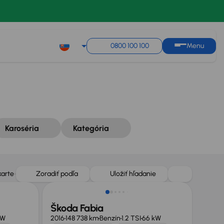
Zoradiť podľa
Uložiť hľadanie
0800 100 100
Menu
Karoséria
Kategória
Zlacnené o 500 €
karte
Zoradiť podľa
Uložiť hľadanie
Škoda Fabia
kW
2016
148 738 km
Benzín
1.2 TSI
66 kW