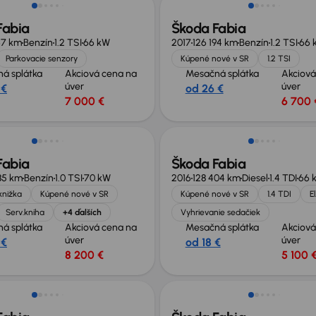
Fabia
Škoda Fabia
67 km
Benzín
1.2 TSI
66 kW
2017
126 194 km
Benzín
1.2 TSI
66 
Parkovacie senzory
Kúpené nové v SR
1.2 TSI
á splátka
Akciová cena na
Mesačná splátka
Akciová
úver
úver
 €
od 26 €
7 000 €
6 700 
v ponuke
Nové v ponuke
Fabia
Škoda Fabia
85 km
Benzín
1.0 TSI
70 kW
2016
128 404 km
Diesel
1.4 TDI
66 
knižka
Kúpené nové v SR
Kúpené nové v SR
1.4 TDI
E
Serv.kniha
+4 ďalších
Vyhrievanie sedačiek
á splátka
Akciová cena na
Mesačná splátka
Akciová
úver
úver
 €
od 18 €
8 200 €
5 100 