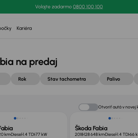
Volajte zadarmo
0800 100 100
bočky
Kariéra
bia na predaj
Rok
Stav tachometra
Palivo
Nové v ponuke
Otvoriť autá v novej 
Fabia
Škoda Fabia
20 km
Diesel
1.4 TDI
77 kW
2018
128 648 km
Diesel
1.4 TDI
66 