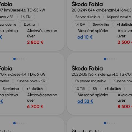
Fabia
Škoda Fabia
97 km
Diesel
1.6 TDI
55 kW
2010
249 844 km
Benzín
1.4 16V
63
ové v SR
1.6 TDI
Servisná knižka
Kúpené nové v
zariadenie
El.okna
1.4 16V
Serv.kniha
+1 ďalších
á splátka
Akciová cena na
Mesačná splátka
Akciová
úver
úver
€
od 10 €
2 800 €
2 500 
Možnosť odpočtu DPH
Fabia
Škoda Fabia
70 km
Diesel
1.4 TDI
66 kW
2022
136 136 km
Benzín
1.0 TSI
70
knižka
Kúpené nové v SR
Po prvom majiteľovi
Kúpené nov
Serv.kniha
+4 ďalších
1.0 TSI
SR
+5 ďalších
á splátka
Akciová cena na
Mesačná splátka
Akciová
úver
úver
 €
od 32 €
6 700 €
8 500 
né o 600 €
Extra zľava 500 €