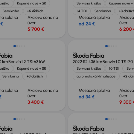
knižka
Kúpené nové v SR
Servisná knižka
Kúpené nové v
Serv.kniha
+5 ďalších
1.4 TDI
Serv.kniha
+3 ďalšíc
á splátka
Akciová cena na
Mesačná splátka
Akciová
úver
úver
 €
od 24 €
5 700 €
6 200 
Zlacnené o 500 €
Fabia
Škoda Fabia
10 km
Benzín
1.2 TSI
63 kW
2022
112 435 km
Benzín
1.0 TSI
70
knižka
Kúpené nové v SR
Servisná knižka
1.0 TSI
Serv
Serv.kniha
+3 ďalších
automatická klimatizace
+2 ďal
á splátka
Akciová cena na
Mesačná splátka
Akciová
úver
úver
€
od 34 €
3 400 €
9 300 
sť odpočtu DPH
Fabia
Škoda Fabia