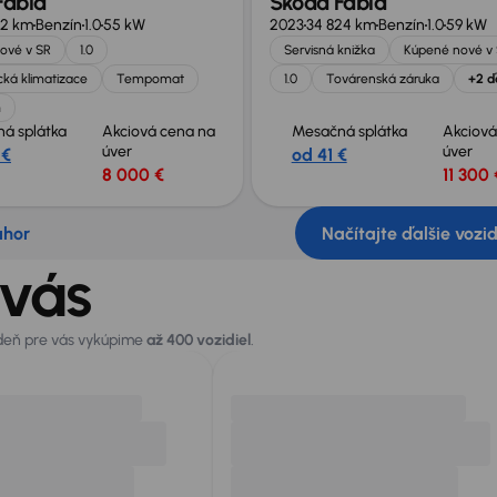
Fabia
Škoda Fabia
52 km
Benzín
1.0
55 kW
2023
34 824 km
Benzín
1.0
59 kW
ové v SR
1.0
Servisná knižka
Kúpené nové v
ká klimatizace
Tempomat
1.0
Továrenská záruka
+2 ď
h
á splátka
Akciová cena na
Mesačná splátka
Akciová
úver
úver
 €
od 41 €
8 000 €
11 300 
ahor
Načítajte ďalšie vozi
 vás
 deň pre vás vykúpime
až 400 vozidiel
.