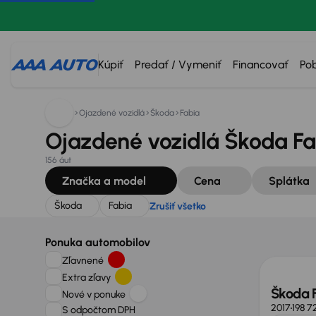
Hľadáte:
Škoda
Fabia
Zrušiť všetko
Kúpiť
Predať / Vymeniť
Financovať
Po
Ojazdené vozidlá
Škoda
Fabia
Ojazdené vozidlá Škoda Fa
156 áut
Značka a model
Cena
Splátka
Škoda
Fabia
Zrušiť všetko
Ponuka automobilov
Zľavnené
Extra zľavy
Škoda 
Nové v ponuke
2017
198 7
S odpočtom DPH