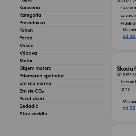
2021
177 7
Karoséria
Kúpené n
Kategória
automatic
Prevodovka
+1 ďalšíc
Pohon
Mesačn
od 26
Farba
Výkon
Výbava
Motor
Škoda 
Objem motora
2015
197 3
Priemerná spotreba
Servisná 
Emisná norma
1.2 TSI
Emisie CO₂
Počet dverí
Mesačn
Sedadlá
od 22
Stav vozidla