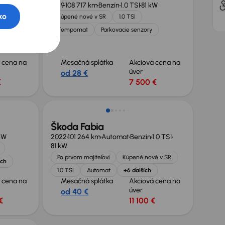
4 TDI
2019
108 717 km
Benzín
1.0 TSI
81 kW
ko
Kúpené nové v SR
1.0 TSI
Tempomat
Parkovacie senzory
omat
 cena na
Mesačná splátka
Akciová cena na
úver
od 28 €
€
7 500 €
Škoda Fabia
kW
2022
101 264 km
Automat
Benzín
1.0 TSI
81 kW
Po prvom majiteľovi
Kúpené nové v SR
ích
1.0 TSI
Automat
+6 ďalších
 cena na
Mesačná splátka
Akciová cena na
úver
od 40 €
€
11 100 €