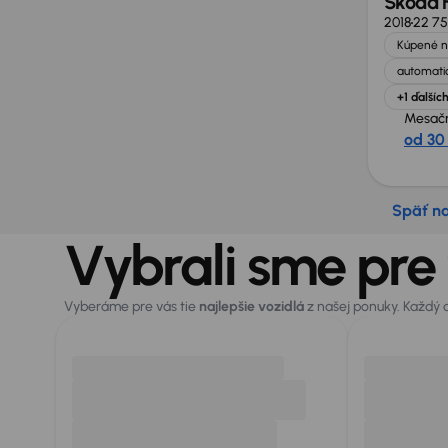
Škoda 
2018
22 7
Kúpené n
automatic
+1 ďalšíc
Mesačn
od 30
Späť n
Vybrali sme pre
Vyberáme pre vás tie
najlepšie vozidlá
z našej ponuky. Každý