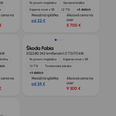
 SR
Po prvom majiteľovi
Servisná knižka
h
Kúpené nové v SR
1.2 TSI
+5 ďalších
 cena na
Mesačná splátka
Akciová cena na
úver
od 22 €
€
5 700 €
Zlacnené o 500 €
Škoda Fabia
 kW
2022
80 342 km
Benzín
1.0 TSI
70 kW
.kniha
Po prvom majiteľovi
Kúpené nové v SR
ších
1.0 TSI
Továrenská záruka
+3 ďalších
 cena na
Mesačná splátka
Akciová cena na
úver
od 34 €
€
9 300 €