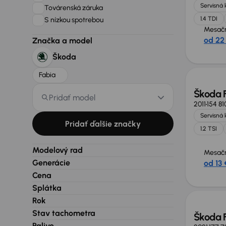
Servisná 
Továrenská záruka
1.4 TDI
S nízkou spotrebou
Mesačn
od 22
Značka a model
Škoda
Fabia
Škoda 
Pridať model
2011
154 8
Servisná 
Pridať ďalšie značky
1.2 TSI
Modelový rad
Mesačn
Generácie
od 13 
Cena
Možno
Splátka
Rok
Stav tachometra
Škoda 
Palivo