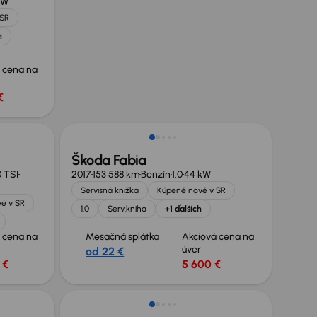
kW
 SR
h
 cena na
€
Škoda Fabia
0 TSI
2017
153 588 km
Benzín
1.0
44 kW
Servisná knižka
Kúpené nové v SR
é v SR
1.0
Serv.kniha
+1 ďalších
 cena na
Mesačná splátka
Akciová cena na
úver
od 22 €
 €
5 600 €
Zlacnené o 600 €