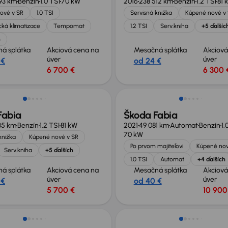
93 km
Benzín
1.0 TSI
70 kW
2016
238 512 km
Benzín
1.2 TSI
81 
ové v SR
1.0 TSI
Servisná knižka
Kúpené nové v
ká klimatizace
Tempomat
1.2 TSI
Serv.kniha
+5 ďalšíc
h
á splátka
Akciová cena na
Mesačná splátka
Akciová
úver
úver
 €
od 24 €
6 700 €
6 300 
Zlacnené o 600 €
Fabia
Škoda Fabia
35 km
Benzín
1.2 TSI
81 kW
2021
49 081 km
Automat
Benzín
1.
70 kW
knižka
Kúpené nové v SR
Po prvom majiteľovi
Kúpené nov
Serv.kniha
+5 ďalších
1.0 TSI
Automat
+4 ďalších
á splátka
Akciová cena na
Mesačná splátka
Akciová
úver
úver
 €
od 40 €
5 700 €
10 900
Zlacnené o 500 €