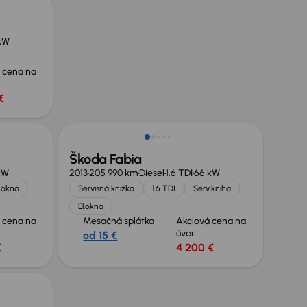
kW
 cena na
€
Škoda Fabia
kW
2013
205 990 km
Diesel
1.6 TDI
66 kW
l.okna
Servisná knižka
1.6 TDI
Serv.kniha
El.okna
 cena na
Mesačná splátka
Akciová cena na
úver
od 15 €
€
4 200 €