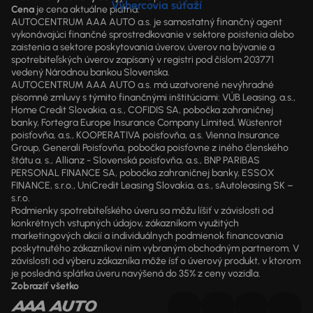
Výhercovia súťaží
Cena
je cena aktuálne platná.
AUTOCENTRUM AAA AUTO a.s. je samostatný finančný agent
vykonávajúci finančné sprostredkovanie v sektore poistenia alebo
zaistenia a sektore poskytovania úverov, úverov na bývanie a
spotrebiteľských úverov zapísaný v registri pod číslom 203771
vedený Národnou bankou Slovenska.
AUTOCENTRUM AAA AUTO a.s. má uzatvorené nevýhradné
písomné zmluvy s týmito finančnými inštitúciami: VÚB Leasing, a.s.,
Home Credit Slovakia, a.s., COFIDIS SA, pobočka zahraničnej
banky, Fortegra Europe Insurance Company Limited, Wüstenrot
poisťovňa, a.s., KOOPERATIVA poisťovňa, a.s. Vienna Insurance
Group, Generali Poisťovňa, pobočka poisťovne z iného členského
štátu a. s., Allianz - Slovenská poisťovňa, a.s., BNP PARIBAS
PERSONAL FINANCE SA, pobočka zahraničnej banky, ESSOX
FINANCE, s.r.o., UniCredit Leasing Slovakia, a.s., sAutoleasing SK –
s.r.o.
Podmienky spotrebiteľského úveru sa môžu líšiť v závislosti od
konkrétnych vstupných údajov, zákazníkom využitých
marketingových akcií a individuálnych podmienok financovania
poskytnutého zákazníkovi ním vybraným obchodným partnerom. V
závislosti od výberu zákazníka môže ísť o úverový produkt, v ktorom
je posledná splátka úveru navýšená do 35% z ceny vozidla.
Zobraziť všetko