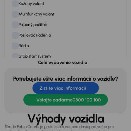
Kožený volant
Multifunkčný volant
Palubný počítač
Posilovač riadenia
Rádio
Stop štart systém
Celé vybavenie vozidla
Tempomat
Tónované okná
Potrebujete ešte viac informácií o vozidle?
Zistite viac informácií
Exteriér
Volajte zadarmo
0800 100 100
Hmlovky
Výhody vozidla
Originálne lité kolesá
Škoda Fabia Combi je praktická a cenovo dostupná voľba pre