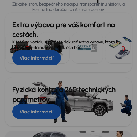
Získajte istotu bezpečného nákupu, transparentnú históriu a
komfortné doručenie až k vám domov.
Extra výbava pre váš komfort na
cestách.
K tomuto vozidlu si môžete dokúpiť extra výbavu, ktorá by
sa vám mohla na vašich cestách hodiť.
Viac informácií
Fyzická kontrola 260 technických
parametrov
Viac informácií