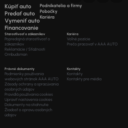
Kúpiť auto
Podnikatelia a firmy
Pobočky
Predať auto
Kariéra
Vymeniť auto
Financovanie
Starostlivosť o zákazníkov
Kariéra
Popredajná starostlivosť o
Voľné pozície
zákazníkov
Prečo pracovať v AAA AUTO
Reklamácie / Sťažnosti
Ombudsman
Právné dokumenty
Kontakty
Podmienky používania
Kontakty
webových stránok AAA AUTO
Kontakty pre média
Zásady ochrany a spracúvania
osobných údajov
Pravidlá používania cookies
Upraviť nastavenia cookies
Dokumenty na stiahnutie
Žiadosť o opravu osobných
údajov