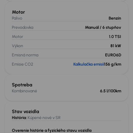
Motor
Palivo
Benzín
Prevodovka
Manuál
/ 6 stupňov
Motor
1.0 TSI
Výkon
81 kW
Emisná norma
EURO6D
Emisie CO2
Kalkulačka emisií
156 g/km
Spotreba
Kombinované
6.5 l/100km
Stav vozidla
História:
Kúpené nové v SR
Overenie histórie a fyzického stavu vozidla