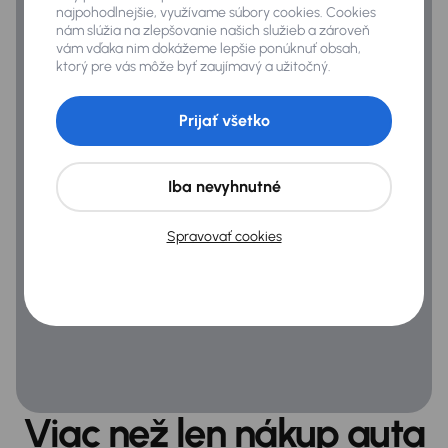
ASR
najpohodlnejšie, využívame súbory cookies. Cookies
nám slúžia na zlepšovanie našich služieb a zároveň
ESP
vám vďaka nim dokážeme lepšie ponúknuť obsah,
ktorý pre vás môže byť zaujímavý a užitočný.
Systém kontroly tlaku v pneumatikách
Prijať všetko
Všeobecné
Infotainment
Iba nevyhnutné
USB
Spravovať cookies
Veľa ďalšej výbavy
Viac než len nákup auta