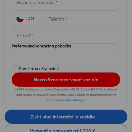
Meno a priezvisko
*
Telefón
*
+421
E-mail
*
Preferovaná kontaktná pobočka
Som firma / živnostník
Nezáväzne rezervovať vozidlo
AURES Holdings a.s., so sídlom Dopravákov 874/15, Čimice, 184 00 Praha 8 bude
uchovávať a spracovávať vaše osobné údaje v súlade so zásadami ochrany a
spracovania
osobných údajov
.
Zistiť viac informácií o vozidle
Vymeniť s bonusom až 1 000 €