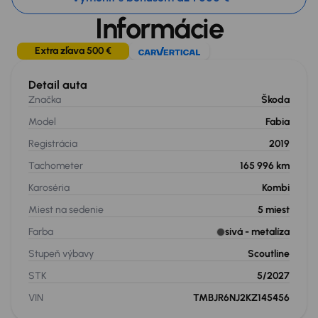
Informácie
Extra zľava 500 €
Detail auta
Značka
Škoda
Model
Fabia
Registrácia
2019
Tachometer
165 996 km
Karoséria
Kombi
Miest na sedenie
5
miest
Farba
sivá
- metalíza
Stupeň výbavy
Scoutline
STK
5/2027
VIN
TMBJR6NJ2KZ145456