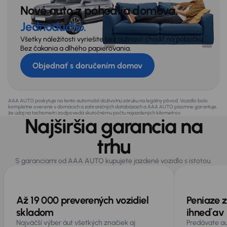
Nové auto z pohodlia domova.
Jednoducho.
Všetky náležitosti vyriešite bez nutnosti chodiť na pobočku.
Bez čakania a dlhého papierovania.
Objednať s doručením domov
AAA AUTO poskytuje na tento automobil doživotnú záruku na legálny pôvod. Vozidlo bolo
kompletne overené v domácich a zahraničných databázach a AAA AUTO písomne garantuje,
že údaj na tachometri zodpovedá skutočnému počtu najazdených kilometrov.
Najširšia garancia na
trhu
S garanciami od AAA AUTO kupujete jazdené vozidlo s istotou.
Až 19 000 preverených vozidiel
Peniaze z
skladom
ihneď av 
Najväčší výber áut všetkých značiek aj
Predávate au