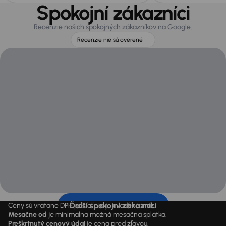
Spokojní zákazníci
Recenzie našich spokojných zákazníkov na Google.
Recenzie nie sú overené
Ďalší spokojní zákazníci
Ceny sú vrátane DPH pokiaľ nie je uvedené inak.
Mesačne od
je minimálna možná mesačná splátka.
Preškrtnutý cenový údaj
je cena pred zľavou.