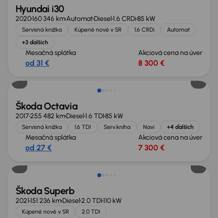
Hyundai i30
2020
160 346 km
Automat
Diesel
1.6 CRDi
85 kW
Servisná knižka
Kúpené nové v SR
1.6 CRDi
Automat
+3 ďalších
Mesačná splátka
Akciová cena na úver
od 31 €
8 300 €
Zlacnené o 700 €
Škoda Octavia
2017
255 482 km
Diesel
1.6 TDI
85 kW
Servisná knižka
1.6 TDI
Serv.kniha
Navi
+4 ďalších
Mesačná splátka
Akciová cena na úver
od 27 €
7 300 €
Škoda Superb
2021
151 236 km
Diesel
2.0 TDI
110 kW
Kúpené nové v SR
2.0 TDI