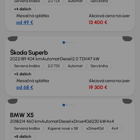
Servisná knižka
2.0 TDI
Automat
Serv.kniha
+4 ďalších
Mesačná splátka
Akciová cena na úver
od 49 €
13 400 €
Škoda Superb
2022
189 404 km
Automat
Diesel
2.0 TDI
147 kW
Servisná knižka
2.0 TDI
Automat
Serv.kniha
+5 ďalších
Mesačná splátka
Akciová cena na úver
od 68 €
19 300 €
Zlacnené o 1 000 €
BMW X5
2018
214 460 km
Automat
Diesel
xDrive40d
230 kW
4x4
Servisná knižka
Kúpené nové v SR
xDrive40d
4x4
+8 ďalších