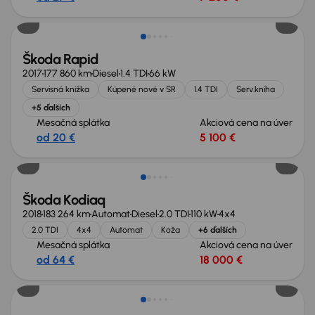
Zlacnené o 500 €
Škoda Rapid
2017
177 860 km
Diesel
1.4 TDI
66 kW
Servisná knižka
Kúpené nové v SR
1.4 TDI
Serv.kniha
+5 ďalších
Mesačná splátka
Akciová cena na úver
od 20 €
5 100 €
Zlacnené o 1 000 €
Škoda Kodiaq
2018
183 264 km
Automat
Diesel
2.0 TDI
110 kW
4x4
2.0 TDI
4x4
Automat
Koža
+6 ďalších
Mesačná splátka
Akciová cena na úver
od 64 €
18 000 €
Zlacnené o 500 €