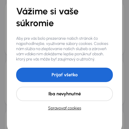
Vážime si vaše
Audi A6
súkromie
2015
275 158 km
Automat
Diesel
3.0 TDI
160 kW
4x4
Servisná knižka
Kúpené nové v SR
3.0 TDI
4x4
+7 ďalších
Aby pre vás bolo prezeranie našich stránok čo
Mesačná splátka
Akciová cena na úver
najpohodlnejšie, využívame súbory cookies. Cookies
od 37 €
10 100 €
nám slúžia na zlepšovanie našich služieb a zároveň
Zlacnené o 700 €
vám vďaka nim dokážeme lepšie ponúknuť obsah,
ktorý pre vás môže byť zaujímavý a užitočný.
Volkswagen Passat
Prijať všetko
2015
276 821 km
Automat
Diesel
2.0 TDI
140 kW
4x4
2.0 TDI
4x4
Automat
Koža
+4 ďalších
Mesačná splátka
Akciová cena na úver
Iba nevyhnutné
od 35 €
9 400 €
Zlacnené o 900 €
Spravovať cookies
Volkswagen Passat