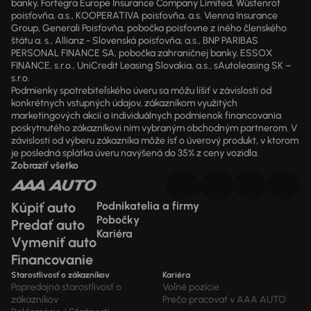
banky, Fortegra Europe Insurance Company Limited, Wüstenrot
poisťovňa, a.s., KOOPERATIVA poisťovňa, a.s. Vienna Insurance
Group, Generali Poisťovňa, pobočka poisťovne z iného členského
štátu a. s., Allianz - Slovenská poisťovňa, a.s., BNP PARIBAS
PERSONAL FINANCE SA, pobočka zahraničnej banky, ESSOX
FINANCE, s.r.o., UniCredit Leasing Slovakia, a.s., sAutoleasing SK –
s.r.o.
Podmienky spotrebiteľského úveru sa môžu líšiť v závislosti od
konkrétnych vstupných údajov, zákazníkom využitých
marketingových akcií a individuálnych podmienok financovania
poskytnutého zákazníkovi ním vybraným obchodným partnerom. V
závislosti od výberu zákazníka môže ísť o úverový produkt, v ktorom
je posledná splátka úveru navýšená do 35% z ceny vozidla.
Zobraziť všetko
Kúpiť auto
Podnikatelia a firmy
Pobočky
Predať auto
Kariéra
Vymeniť auto
Financovanie
Starostlivosť o zákazníkov
Kariéra
Popredajná starostlivosť o
Voľné pozície
zákazníkov
Prečo pracovať v AAA AUTO