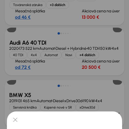
Továrenská záruka
+3 ďalších
Mesačná splátka
Akciová cena na úver
od 46 €
13 000 €
Zlacnené o 500 €
Audi A6 40 TDI
2020
173 522 km
Automat
Diesel + Hybridné
40 TDI
150 kW
4x4
40 TDI
4x4
Automat
Navi
+4 ďalších
Mesačná splátka
Akciová cena na úver
od 72 €
20 500 €
Zlacnené o 4 100 €
BMW X5
2019
131 465 km
Automat
Diesel
xDrive30d
190 kW
4x4
Servisná knižka
Kúpené nové v SR
xDrive30d
Mesačná splátka
Akciová cena na úver
na mieru
25 500 €