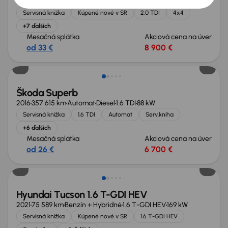
2015
205 324 km
Diesel
2.0 TDI
110 kW
4x4
Servisná knižka
Kúpené nové v SR
2.0 TDI
4x4
+7 ďalších
Mesačná splátka
Akciová cena na úver
od 33 €
8 900 €
Zlacnené o 1 000 €
Škoda Superb
2016
357 615 km
Automat
Diesel
1.6 TDI
88 kW
Servisná knižka
1.6 TDI
Automat
Serv.kniha
+6 ďalších
Mesačná splátka
Akciová cena na úver
od 26 €
6 700 €
Zlacnené o 1 000 €
Hyundai Tucson 1.6 T-GDI HEV
2021
75 589 km
Benzín + Hybridné
1.6 T-GDI HEV
169 kW
Servisná knižka
Kúpené nové v SR
1.6 T-GDI HEV