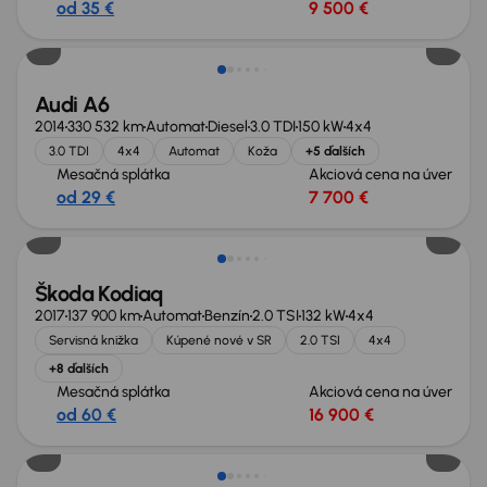
od 35 €
9 500 €
Zlacnené o 600 €
Audi A6
2014
330 532 km
Automat
Diesel
3.0 TDI
150 kW
4x4
3.0 TDI
4x4
Automat
Koža
+5 ďalších
Mesačná splátka
Akciová cena na úver
od 29 €
7 700 €
Škoda Kodiaq
2017
137 900 km
Automat
Benzín
2.0 TSI
132 kW
4x4
Servisná knižka
Kúpené nové v SR
2.0 TSI
4x4
+8 ďalších
Mesačná splátka
Akciová cena na úver
od 60 €
16 900 €
Nové v ponuke