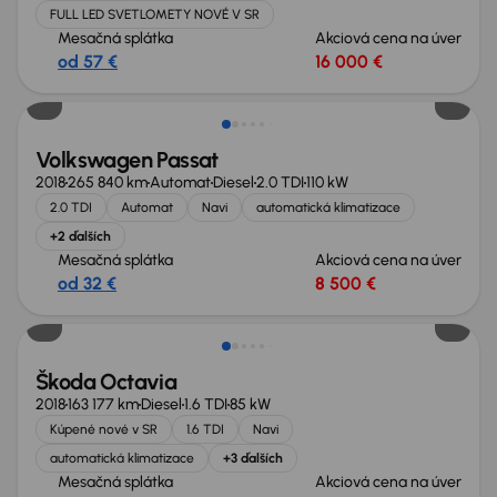
FULL LED SVETLOMETY NOVÉ V SR
Mesačná splátka
Akciová cena na úver
od 57 €
16 000 €
Zlacnené o 1 700 €
Volkswagen Passat
2018
265 840 km
Automat
Diesel
2.0 TDI
110 kW
2.0 TDI
Automat
Navi
automatická klimatizace
+2 ďalších
Mesačná splátka
Akciová cena na úver
od 32 €
8 500 €
Zlacnené o 900 €
Škoda Octavia
2018
163 177 km
Diesel
1.6 TDI
85 kW
Kúpené nové v SR
1.6 TDI
Navi
automatická klimatizace
+3 ďalších
Mesačná splátka
Akciová cena na úver