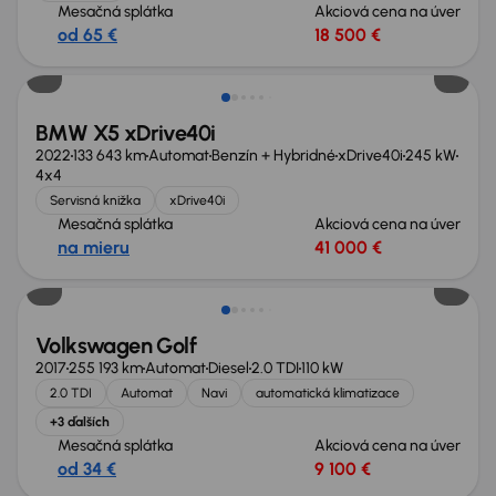
Mesačná splátka
Akciová cena na úver
od 65 €
18 500 €
BMW X5 xDrive40i
2022
133 643 km
Automat
Benzín + Hybridné
xDrive40i
245 kW
4x4
Servisná knižka
xDrive40i
Mesačná splátka
Akciová cena na úver
na mieru
41 000 €
Volkswagen Golf
2017
255 193 km
Automat
Diesel
2.0 TDI
110 kW
2.0 TDI
Automat
Navi
automatická klimatizace
+3 ďalších
Mesačná splátka
Akciová cena na úver
od 34 €
9 100 €