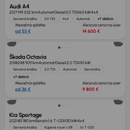
Audi A4
2017
199 532 km
Automat
Diesel
3.0 TDI
160 kW
4x4
Servisná knižka
3.0 TDI
4x4
Automat
+7 ďalších
Mesačná splátka
Akciová cena na úver
od 53 €
14 600 €
Škoda Octavia
2018
248 909 km
Automat
Diesel
2.0 TDI
110 kW
Servisná knižka
2.0 TDI
Automat
Serv.kniha
+7 ďalších
Mesačná splátka
Akciová cena na úver
od 36 €
9 800 €
Zlacnené o 1 500 €
Kia Sportage
2021
83 180 km
Benzín
1.6 T-GDI
130 kW
4x4
Servisná knižka
Kúpené nové v SR
1.6 T-GDI