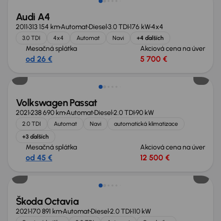
Audi A4
2011
313 154 km
Automat
Diesel
3.0 TDI
176 kW
4x4
3.0 TDI
4x4
Automat
Navi
+4 ďalších
Mesačná splátka
Akciová cena na úver
od 26 €
5 700 €
Volkswagen Passat
2021
238 690 km
Automat
Diesel
2.0 TDI
90 kW
2.0 TDI
Automat
Navi
automatická klimatizace
+3 ďalších
Mesačná splátka
Akciová cena na úver
od 45 €
12 500 €
Zlacnené o 900 €
Škoda Octavia
2021
170 891 km
Automat
Diesel
2.0 TDI
110 kW