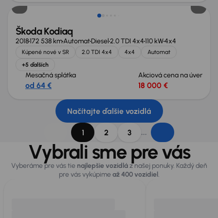
Škoda Kodiaq
2018
172 538 km
Automat
Diesel
2.0 TDI 4x4
110 kW
4x4
Kúpené nové v SR
2.0 TDI 4x4
4x4
Automat
+5 ďalších
Mesačná splátka
Akciová cena na úver
od 64 €
18 000 €
Načítajte ďalšie vozidlá
...
1
2
3
Vybrali sme pre vás
Vyberáme pre vás tie
najlepšie vozidlá
z našej ponuky. Každý deň
pre vás vykúpime
až 400 vozidiel
.