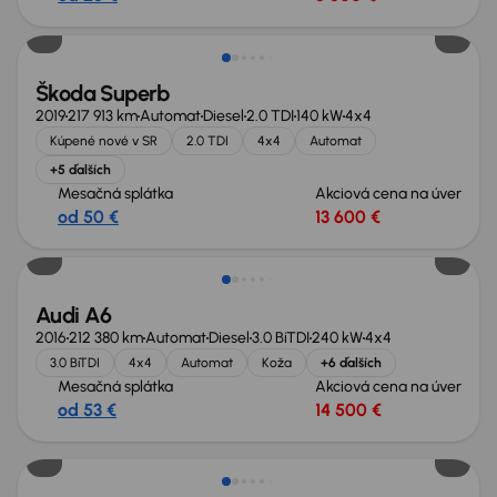
Zlacnené o 1 900 €
Škoda Superb
2019
217 913 km
Automat
Diesel
2.0 TDI
140 kW
4x4
Kúpené nové v SR
2.0 TDI
4x4
Automat
+5 ďalších
Mesačná splátka
Akciová cena na úver
od 50 €
13 600 €
Audi A6
2016
212 380 km
Automat
Diesel
3.0 BiTDI
240 kW
4x4
3.0 BiTDI
4x4
Automat
Koža
+6 ďalších
Mesačná splátka
Akciová cena na úver
od 53 €
14 500 €