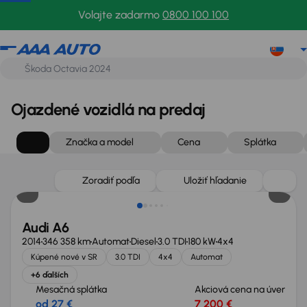
Volajte zadarmo
0800 100 100
Ojazdené vozidlá na predaj
Značka a model
Cena
Splátka
Zlacnené o 1 100 €
Zoradiť podľa
Uložiť hľadanie
Audi A6
2014
346 358 km
Automat
Diesel
3.0 TDI
180 kW
4x4
Kúpené nové v SR
3.0 TDI
4x4
Automat
+6 ďalších
Mesačná splátka
Akciová cena na úver
od 27 €
7 200 €