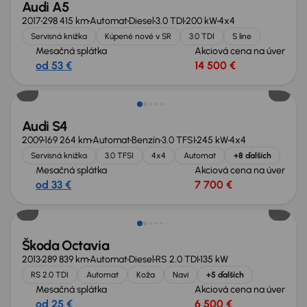
Audi A5
2017
298 415 km
Automat
Diesel
3.0 TDI
200 kW
4x4
Servisná knižka
Kúpené nové v SR
3.0 TDI
S line
Mesačná splátka
Akciová cena na úver
od 53 €
14 500 €
Zlacnené o 4 000 €
Audi S4
2009
169 264 km
Automat
Benzín
3.0 TFSI
245 kW
4x4
Servisná knižka
3.0 TFSI
4x4
Automat
+8 ďalších
Mesačná splátka
Akciová cena na úver
od 33 €
7 700 €
Škoda Octavia
2013
289 839 km
Automat
Diesel
RS 2.0 TDI
135 kW
RS 2.0 TDI
Automat
Koža
Navi
+5 ďalších
Mesačná splátka
Akciová cena na úver
od 25 €
6 500 €