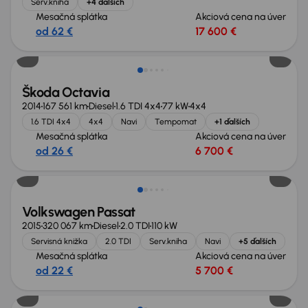
Serv.kniha
+4 ďalších
Mesačná splátka
Akciová cena na úver
od 62 €
17 600 €
Škoda Octavia
2014
167 561 km
Diesel
1.6 TDI 4x4
77 kW
4x4
1.6 TDI 4x4
4x4
Navi
Tempomat
+1 ďalších
Mesačná splátka
Akciová cena na úver
od 26 €
6 700 €
Volkswagen Passat
2015
320 067 km
Diesel
2.0 TDI
110 kW
Servisná knižka
2.0 TDI
Serv.kniha
Navi
+5 ďalších
Mesačná splátka
Akciová cena na úver
od 22 €
5 700 €