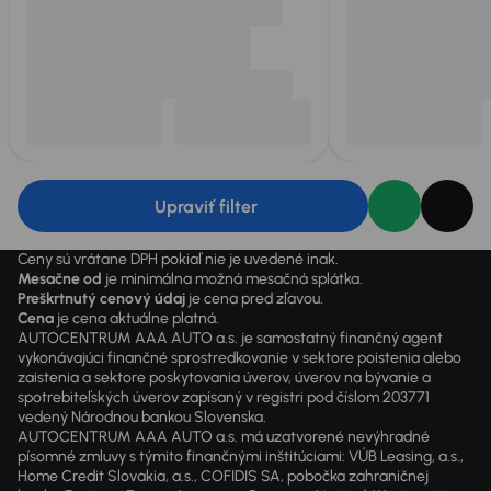
Upraviť filter
Ceny sú vrátane DPH pokiaľ nie je uvedené inak.
Mesačne od
je minimálna možná mesačná splátka.
Preškrtnutý cenový údaj
je cena pred zľavou.
Cena
je cena aktuálne platná.
AUTOCENTRUM AAA AUTO a.s. je samostatný finančný agent
vykonávajúci finančné sprostredkovanie v sektore poistenia alebo
zaistenia a sektore poskytovania úverov, úverov na bývanie a
spotrebiteľských úverov zapísaný v registri pod číslom 203771
vedený Národnou bankou Slovenska.
AUTOCENTRUM AAA AUTO a.s. má uzatvorené nevýhradné
písomné zmluvy s týmito finančnými inštitúciami: VÚB Leasing, a.s.,
Home Credit Slovakia, a.s., COFIDIS SA, pobočka zahraničnej