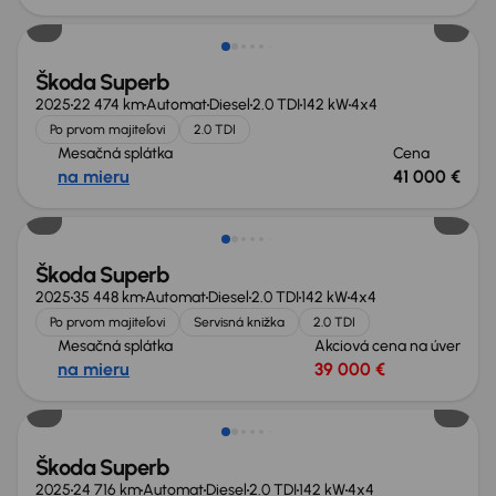
Škoda Superb
2025
22 474 km
Automat
Diesel
2.0 TDI
142 kW
4x4
Po prvom majiteľovi
2.0 TDI
Mesačná splátka
Cena
na mieru
41 000 €
Ušetríte 15 200 €
Škoda Superb
2025
35 448 km
Automat
Diesel
2.0 TDI
142 kW
4x4
Po prvom majiteľovi
Servisná knižka
2.0 TDI
Mesačná splátka
Akciová cena na úver
na mieru
39 000 €
Ušetríte 16 200 €
Škoda Superb
2025
24 716 km
Automat
Diesel
2.0 TDI
142 kW
4x4