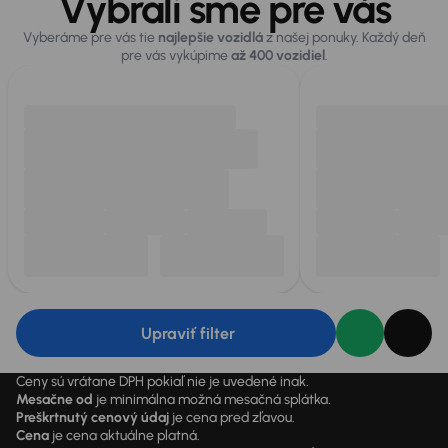
Vybrali sme pre vás
Vyberáme pre vás tie
najlepšie vozidlá
z našej ponuky. Každý deň
pre vás vykúpime
až 400 vozidiel
.
Upraviť filter
Ceny sú vrátane DPH pokiaľ nie je uvedené inak.
Mesačne od
je minimálna možná mesačná splátka.
Preškrtnutý cenový údaj
je cena pred zľavou.
Cena
je cena aktuálne platná.