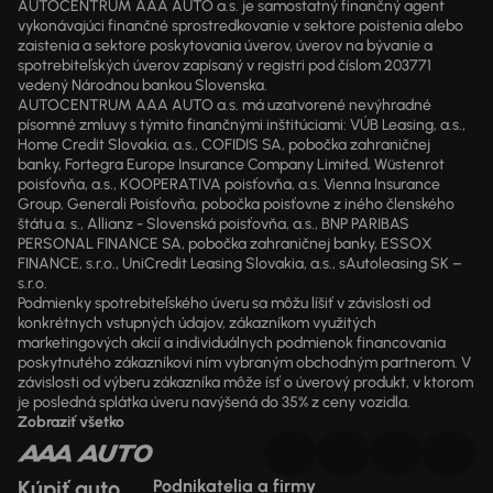
AUTOCENTRUM AAA AUTO a.s. je samostatný finančný agent
vykonávajúci finančné sprostredkovanie v sektore poistenia alebo
zaistenia a sektore poskytovania úverov, úverov na bývanie a
spotrebiteľských úverov zapísaný v registri pod číslom 203771
vedený Národnou bankou Slovenska.
AUTOCENTRUM AAA AUTO a.s. má uzatvorené nevýhradné
písomné zmluvy s týmito finančnými inštitúciami: VÚB Leasing, a.s.,
Home Credit Slovakia, a.s., COFIDIS SA, pobočka zahraničnej
banky, Fortegra Europe Insurance Company Limited, Wüstenrot
poisťovňa, a.s., KOOPERATIVA poisťovňa, a.s. Vienna Insurance
Group, Generali Poisťovňa, pobočka poisťovne z iného členského
štátu a. s., Allianz - Slovenská poisťovňa, a.s., BNP PARIBAS
PERSONAL FINANCE SA, pobočka zahraničnej banky, ESSOX
FINANCE, s.r.o., UniCredit Leasing Slovakia, a.s., sAutoleasing SK –
s.r.o.
Podmienky spotrebiteľského úveru sa môžu líšiť v závislosti od
konkrétnych vstupných údajov, zákazníkom využitých
marketingových akcií a individuálnych podmienok financovania
poskytnutého zákazníkovi ním vybraným obchodným partnerom. V
závislosti od výberu zákazníka môže ísť o úverový produkt, v ktorom
je posledná splátka úveru navýšená do 35% z ceny vozidla.
Zobraziť všetko
Kúpiť auto
Podnikatelia a firmy