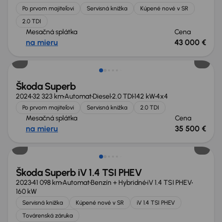
Po prvom majiteľovi
Servisná knižka
Kúpené nové v SR
2.0 TDI
Mesačná splátka
Cena
na mieru
43 000 €
Ušetríte 18 761 €
Škoda Superb
2024
32 323 km
Automat
Diesel
2.0 TDI
142 kW
4x4
Po prvom majiteľovi
Servisná knižka
2.0 TDI
Mesačná splátka
Cena
na mieru
35 500 €
Možnosť odpočtu DPH
Škoda Superb iV 1.4 TSI PHEV
2023
41 098 km
Automat
Benzín + Hybridné
iV 1.4 TSI PHEV
160 kW
Servisná knižka
Kúpené nové v SR
iV 1.4 TSI PHEV
Továrenská záruka