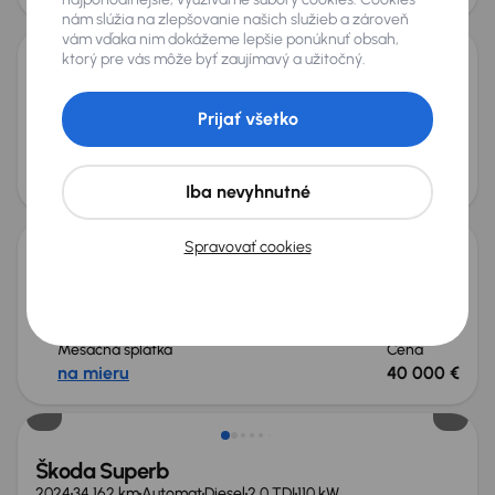
nám slúžia na zlepšovanie našich služieb a zároveň
vám vďaka nim dokážeme lepšie ponúknuť obsah,
ktorý pre vás môže byť zaujímavý a užitočný.
Škoda Superb
2024
22 984 km
Automat
Diesel
2.0 TDI
110 kW
Prijať všetko
Servisná knižka
2.0 TDI
Mesačná splátka
Akciová cena na úver
na mieru
30 000 €
Iba nevyhnutné
Ušetríte 11 800 €
Spravovať cookies
Škoda Superb
2025
18 760 km
Automat
Diesel
2.0 TDI
110 kW
Po prvom majiteľovi
Kúpené nové v SR
2.0 TDI
Mesačná splátka
Cena
na mieru
40 000 €
Škoda Superb
2024
34 162 km
Automat
Diesel
2.0 TDI
110 kW