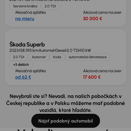
Servisná knižka
2.0 TDI
Mesačná splátka
Akciová cena na úver
na mieru
30 000 €
Nové v ponuke
Škoda Superb
2023
158 393 km
Automat
Diesel
2.0 TDI
110 kW
2.0 TDI
Automat
Koža
automatická klimatizace
+3 ďalších
Mesačná splátka
Akciová cena na úver
od 62 €
17 600 €
Nevybrali ste si? Nevadí, na našich pobočkách v
Českej republike a v Polsku môžeme mať podobné
vozidlá, ktoré hľadáte.
Nájsť podobný automobil