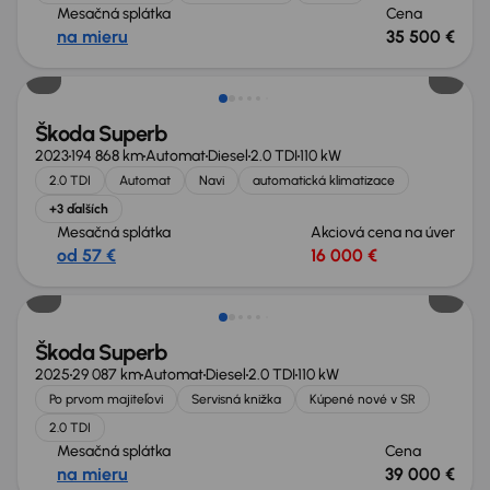
Mesačná splátka
Cena
na mieru
35 500 €
Škoda Superb
2023
194 868 km
Automat
Diesel
2.0 TDI
110 kW
2.0 TDI
Automat
Navi
automatická klimatizace
+3 ďalších
Mesačná splátka
Akciová cena na úver
od 57 €
16 000 €
Ušetríte 14 200 €
Škoda Superb
2025
29 087 km
Automat
Diesel
2.0 TDI
110 kW
Po prvom majiteľovi
Servisná knižka
Kúpené nové v SR
2.0 TDI
Mesačná splátka
Cena
na mieru
39 000 €
Ušetríte 12 400 €