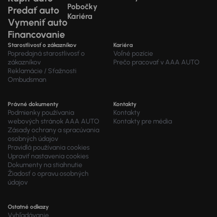
Pobočky
Predať auto
Kariéra
Vymeniť auto
Financovanie
Starostlivosť o zákazníkov
Kariéra
Popredajná starostlivosť o
Voľné pozície
zákazníkov
Prečo pracovať v AAA AUTO
Reklamácie / Sťažnosti
Ombudsman
Právné dokumenty
Kontakty
Podmienky používania
Kontakty
webových stránok AAA AUTO
Kontakty pre média
Zásady ochrany a spracúvania
osobných údajov
Pravidlá používania cookies
Upraviť nastavenia cookies
Dokumenty na stiahnutie
Žiadosť o opravu osobných
údajov
Ostatné odkazy
Vyhľadávanie