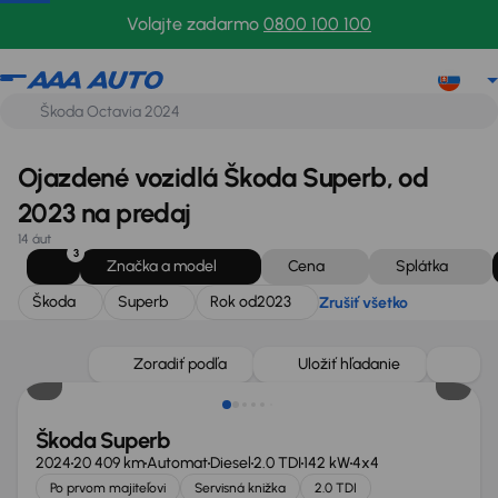
Škoda
Superb
Rok od
2023
Zrušiť všetko
Volajte zadarmo
0800 100 100
Ojazdené vozidlá Škoda Superb, od
2023 na predaj
14 áut
3
Značka a model
Cena
Splátka
Škoda
Superb
Rok od
2023
Zrušiť všetko
Ušetríte 19 105 €
Zoradiť podľa
Uložiť hľadanie
Škoda Superb
2024
20 409 km
Automat
Diesel
2.0 TDI
142 kW
4x4
Po prvom majiteľovi
Servisná knižka
2.0 TDI