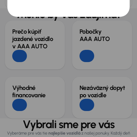
Mohlo by vás zaujímať
Prečo kúpiť
Pobočky
jazdené vozidlo
AAA AUTO
v AAA AUTO
Výhodné
Nezáväzný dopyt
financovanie
po vozidle
Vybrali sme pre vás
Vyberáme pre vás tie
najlepšie vozidlá
z našej ponuky. Každý deň