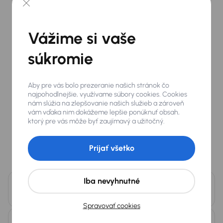
Potrebujete poradiť s
Vážime si vaše
niečím iným?
súkromie
Sme tu pre vás denne 8:00 - 21:00.
0800 100 100
Aby pre vás bolo prezeranie našich stránok čo
najpohodlnejšie, využívame súbory cookies. Cookies
info@aaaauto.sk
nám slúžia na zlepšovanie našich služieb a zároveň
vám vďaka nim dokážeme lepšie ponúknuť obsah,
ktorý pre vás môže byť zaujímavý a užitočný.
Prijať všetko
Často sa nás pýtate
Iba nevyhnutné
Aké doplnkové služby ponúkate (poistenie,
predĺžená záruka)?
Spravovať cookies
Čo je Garancia 100% stavu tachometra?