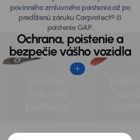
povinného zmluvného poistenia až po
predĺženú záruku Carprotect® či
poistenie GAP.
Ochrana, poistenie a
bezpečie vášho vozidla
Povinné
Predĺ
zmluvné
záru
poistenie
Carpro