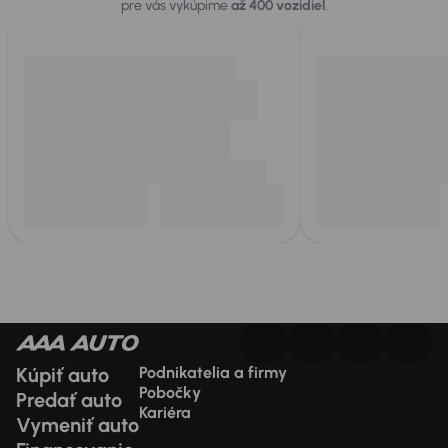
pre vás vykúpime
až 400 vozidiel
.
Kúpiť auto
Podnikatelia a firmy
Pobočky
Predať auto
Kariéra
Vymeniť auto