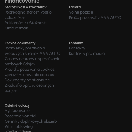
Financovanie
Starostlivosť o zákazníkov
Kariéra
Popredajná starostlivosť o
Voľné pozície
zákazníkov
Prečo pracovať v AAA AUTO
Reklamácie / Sťažnosti
Ombudsman
Právné dokumenty
Kontakty
Podmienky používania
Kontakty
webových stránok AAA AUTO
Kontakty pre média
Zásady ochrany a spracúvania
osobných údajov
Pravidlá používania cookies
Upraviť nastavenia cookies
Dokumenty na stiahnutie
Žiadosť o opravu osobných
údajov
Ostatné odkazy
Vyhľadávanie
Recenzie vozidiel
Cenníky doplnkových služieb
Whistleblowing
Sme členom skupiny