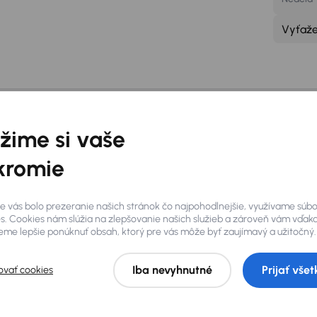
Vyťaž
bočke je vám k disp
žime si vaše
kromie
Wifi pripojenie zadarmo
Par
e vás bolo prezeranie našich stránok čo najpohodlnejšie, využívame súb
O pobočke
s. Cookies nám slúžia na zlepšovanie našich služieb a zároveň vám vďak
me lepšie ponúknuť obsah, ktorý pre vás môže byť zaujímavý a užitočný.
Iba nevyhnutné
Prijať všet
ovať cookies
na Slovensku a vašou istotou pri
Štefan Strong
e v bratislavskej Panónskej
Manažér pobočky
el
so všetkými štandardnými
spozícii až
19 000 áut
s
Odborník s viac ako 8-ročnými s