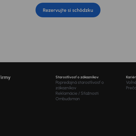
Rezervujte si schôdzku
firmy
Starostlivosť o zákazníkov
Karié
Popredajná starostlivosť o
Voľné
zákazníkov
Preč
Reklamácie / Sťažnosti
Ombudsman