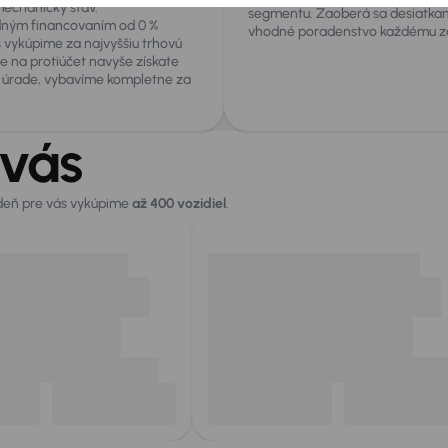
echanický stav.
segmentu. Zaoberá sa desiatkam
odným financovaním od 0 %
vhodné poradenstvo každému zá
s vykúpime za najvyššiu trhovú
e na protiúčet navyše získate
na úrade, vybavíme kompletne za
 vás
 deň pre vás vykúpime
až 400 vozidiel
.