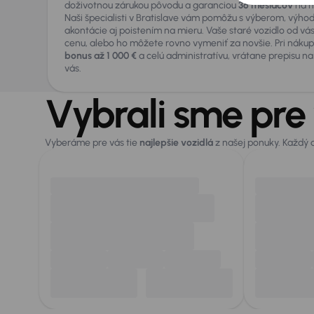
doživotnou zárukou pôvodu a garanciou
36 mesiacov
na m
Naši špecialisti v Bratislave vám pomôžu s výberom, výh
akontácie aj poistením na mieru. Vaše staré vozidlo od vá
cenu, alebo ho môžete rovno vymeniť za novšie. Pri nákup
bonus až 1 000 €
a celú administratívu, vrátane prepisu 
vás.
Vybrali sme pre
Vyberáme pre vás tie
najlepšie vozidlá
z našej ponuky. Každý