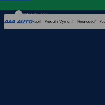
Pobočky
Bratislava
Kúpiť
Predať / Vymeniť
Financovať
Po