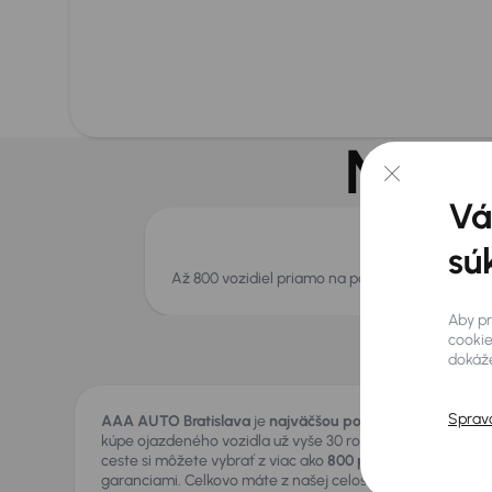
Na po
Vá
sú
Až 800 vozidiel priamo na pobočke
Aby pr
cookie
dokáže
Sprav
AAA AUTO Bratislava
je
najväčšou pobočkou našej siete
kúpe ojazdeného vozidla už vyše 30 rokov. Priamo na ploch
ceste si môžete vybrať z viac ako
800 preverených vozidi
garanciami. Celkovo máte z našej celoslovenskej siete k di