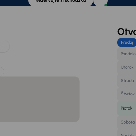
Rezervujte si schôdzku
Otv
Predaj
Pondelo
Utorok
e
Streda
Štvrtok
Piatok
Sobota
Nedeľa