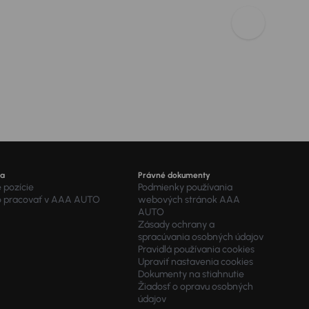
ra
Právné dokumenty
 pozície
Podmienky používania
o pracovať v AAA AUTO
webových stránok AAA
AUTO
Zásady ochrany a
spracúvania osobných údajov
Pravidlá používania cookies
Upraviť nastavenia cookies
Dokumenty na stiahnutie
Žiadosť o opravu osobných
údajov